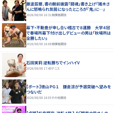
藤波辰爾、書の腕前披露「闘魂」書き上げ「猪木さ
んに怒鳴られ気弱になったところが『鬼』に…」
2026/08/08 16:31
相撲格闘技
幕下・不動豊が申し合い稽古で８連勝 大学４冠
で春場所幕下付け出しデビューの男は「秋場所は
全勝したい」
2026/08/08 16:08
相撲格闘技
石田実莉 逆転勝ちでインハイV
2026/08/08 17:40
テニス
【ボート】徳山ＰＧ１ 鎌倉涼が予選突破へ望みを
つないだ
2026/08/08 18:05
その他競技
【卓球】松島輝空、逆転４強入り「観客の皆さんの