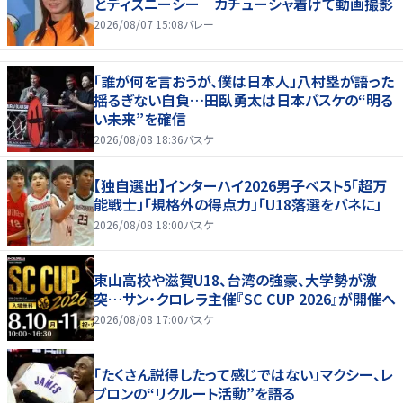
とディズニーシー カチューシャ着けて動画撮影
2026/08/07 15:08
バレー
「誰が何を言おうが、僕は日本人」八村塁が語った
揺るぎない自負…田臥勇太は日本バスケの“明る
い未来”を確信
2026/08/08 18:36
バスケ
【独自選出】インターハイ2026男子ベスト5「超万
能戦士」「規格外の得点力」「U18落選をバネに」
2026/08/08 18:00
バスケ
東山高校や滋賀U18、台湾の強豪、大学勢が激
突…サン・クロレラ主催『SC CUP 2026』が開催へ
2026/08/08 17:00
バスケ
「たくさん説得したって感じではない」マクシー、レ
ブロンの“リクルート活動”を語る