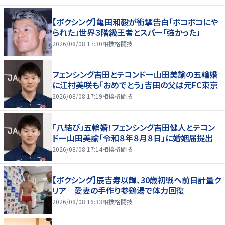
【ボクシング】亀田和毅が衝撃告白「ボコボコにや
られた」世界３階級王者とスパー「強かった」
2026/08/08 17:30
相撲格闘技
フェンシング吉田とテコンドー山田美諭の五輪婚
に江村美咲も「おめでとう」吉田の父は元FC東京
2026/08/08 17:19
相撲格闘技
「八結び」五輪婚！フェンシング吉田健人とテコン
ドー山田美諭「令和８年８月８日」に婚姻届提出
2026/08/08 17:14
相撲格闘技
【ボクシング】辰吉寿以輝、30歳初戦へ前日計量ク
リア 愛妻の手作り参鶏湯で体力回復
2026/08/08 16:33
相撲格闘技