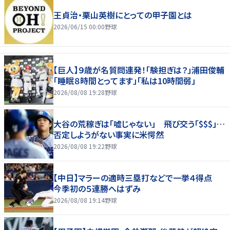
王貞治・栗山英樹にとっての甲子園とは
2026/06/15 00:00
野球
【巨人】９歳が名質問連発！「験担ぎは？」浦田俊輔
「睡眠８時間とってます」「私は10時間弱」
2026/08/08 19:28
野球
大谷の荒稼ぎは「嘘じゃない」 飛び交う「$$$」…
否定しようがない事実に米愕然
2026/08/08 19:22
野球
【中日】マラーの適時三塁打などで一挙４得点
今季初の５連勝へはずみ
2026/08/08 19:14
野球