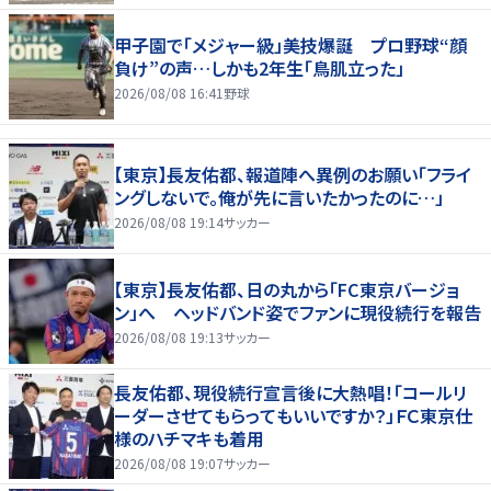
甲子園で「メジャー級」美技爆誕 プロ野球“顔
負け”の声…しかも2年生「鳥肌立った」
2026/08/08 16:41
野球
【東京】長友佑都、報道陣へ異例のお願い「フライ
ングしないで。俺が先に言いたかったのに…」
2026/08/08 19:14
サッカー
【東京】長友佑都、日の丸から「FC東京バージョ
ン」へ ヘッドバンド姿でファンに現役続行を報告
2026/08/08 19:13
サッカー
長友佑都、現役続行宣言後に大熱唱！「コールリ
ーダーさせてもらってもいいですか？」ＦＣ東京仕
様のハチマキも着用
2026/08/08 19:07
サッカー