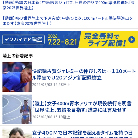
【動画】衝撃の日本新！中島佑気ジョセフ、圧巻の走りで400m準決勝進出【東
京2025世界陸上】
【動画】初の世界陸上で予選突破！中島ひとみ、100mハードル準決勝進出を
果たす【東京2025世界陸上】
陸上
の新着記事
快記録古賀ジェレミーの伸びしろは…１１０メート
ル障害でＵ２０アジア新記録樹立
2026/08/08 16:58
陸上
【陸上】女子400m青木アリエが現役続行を明言
「世界陸上、五輪を目指す」進路には言及せず
2026/08/08 16:19
陸上
女子４００Ｍで日本記録を超えるタイムを持つ日