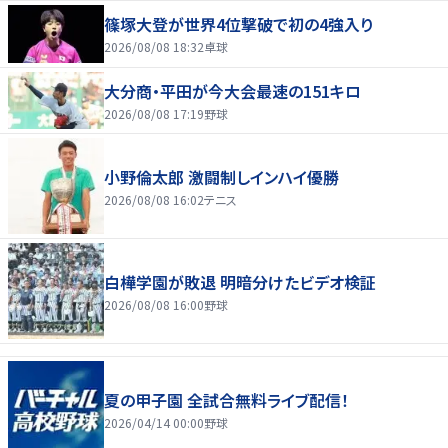
篠塚大登が世界4位撃破で初の4強入り
2026/08/08 18:32
卓球
大分商・平田が今大会最速の151キロ
2026/08/08 17:19
野球
小野倫太郎 激闘制しインハイ優勝
2026/08/08 16:02
テニス
白樺学園が敗退 明暗分けたビデオ検証
2026/08/08 16:00
野球
夏の甲子園 全試合無料ライブ配信！
2026/04/14 00:00
野球