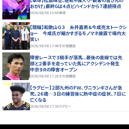
おかげ」最終Gは４点ビハインドから７連続得点
2026/08/08 15:08
卓球
【競輪】和歌山Ｇ３ 糸井嘉男＆今成亮太トークシ
ョー 今成氏が細かすぎるモノマネ披露で場内大
笑い
2026/08/08 17:48
その他競技
障害レースで３騎手が落馬...最後の直線では先
頭と２番手を走っていた馬にアクシデント発生
中京９Ｒの障害オープン
2026/08/08 17:26
その他競技
【ラグビー】２部九州のＦＷ、ヴニランギさんが急
死、２６歳…３日の練習後に熱中症の症状、７日に
亡くなる
2026/08/08 17:30
ラグビー