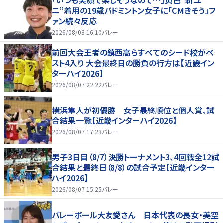
「いつも笑顔で楽しそうなので…」黄色“新ユ
ニ”着用の19歳バドミントン女子に「CMきそう」フ
ァン続々反応
2026/08/08 16:10
バレー
前回大会王者の鎮西高らすべてのシード校がベ
スト4入り 大会最終日の勝負の行方は【近畿イン
ターハイ2026】
2026/08/07 22:22
バレー
横浜隼人が初優勝 女子最終順位と個人賞、試
合結果一覧【近畿インターハイ2026】
2026/08/07 17:23
バレー
男子3日目（8/7）決勝トーナメント3、4回戦全12試
合結果と最終日（8/8）の試合予定【近畿インター
ハイ2026】
2026/08/07 15:25
バレー
バレーボール大友愛さん 日本代表の長女・美空