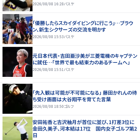
2026/08/08 16:28
バスケ
「優勝したらスカイダイビングに行こう」…ブラウ
ン、新生シクサーズの交流を明かす
2026/08/08 15:53
バスケ
元日本代表・吉田亜沙美が三菱電機のキャプテン
に就任…「世界で最も結束力のあるチームへ」
2026/08/08 15:51
バスケ
「先入観は可能が不可能になる」 藤田かれんの待
ち受け画面は大谷翔平を育てた言葉
2026/08/08 18:50
ゴルフ
安田祐香と吉沢柚月が首位に並び、1打差3位に
金田久美子、河本結は17位 国内女子ゴルフ第2
日