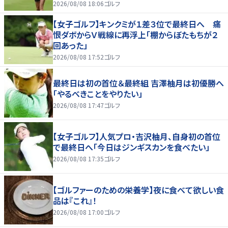
2026/08/08 18:06
ゴルフ
【女子ゴルフ】キンクミが１差３位で最終日へ 痛
恨ダボからＶ戦線に再浮上「棚からぼたもちが２
回あった」
2026/08/08 17:52
ゴルフ
最終日は初の首位＆最終組 吉澤柚月は初優勝へ
「やるべきことをやりたい」
2026/08/08 17:47
ゴルフ
【女子ゴルフ】人気プロ・吉沢柚月、自身初の首位
で最終日へ「今日はジンギスカンを食べたい」
2026/08/08 17:35
ゴルフ
【ゴルファーのための栄養学】夜に食べて欲しい食
品は『これ』！
2026/08/08 17:00
ゴルフ