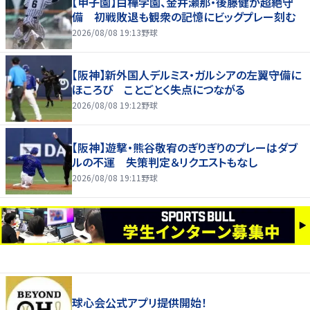
【甲子園】白樺学園、金井瀬那・後藤健が超絶守
備 初戦敗退も観衆の記憶にビッグプレー刻む
2026/08/08 19:13
野球
【阪神】新外国人デルミス・ガルシアの左翼守備に
ほころび ことごとく失点につながる
2026/08/08 19:12
野球
【阪神】遊撃・熊谷敬宥のぎりぎりのプレーはダブ
ルの不運 失策判定＆リクエストもなし
2026/08/08 19:11
野球
球心会公式アプリ提供開始！