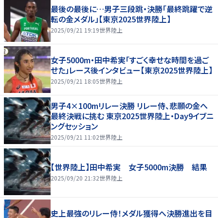
最後の最後に…男子三段跳・決勝「最終跳躍で逆
転の金メダル」【東京2025世界陸上】
2025/09/21 19:19
世界陸上
女子5000m・田中希実「すごく幸せな時間を過ご
せた」レース後インタビュー【東京2025世界陸上】
2025/09/21 18:05
世界陸上
男子4×100mリレー決勝 リレー侍、悲願の金へ
最終決戦に挑む 東京2025世界陸上・Day9イブニ
ングセッション
2025/09/21 11:02
世界陸上
【世界陸上】田中希実 女子5000m決勝 結果
2025/09/20 21:32
世界陸上
史上最強のリレー侍！メダル獲得へ決勝進出を目