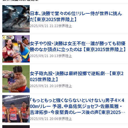
日本、決勝で堂々の６位！リレー侍が世界に挑ん
だ【東京2025世界陸上】
2025/09/21 21:22
世界陸上
女子やり投・決勝は女王不在…誰が勝っても初優
勝のなか頂点に立ったのは 【東京2025世界陸上】
2025/09/21 20:13
世界陸上
女子砲丸投・決勝は最終投擲で逆転劇…【東京2
025世界陸上】
2025/09/21 20:10
世界陸上
「もっともっと強くならないといけない」男子4×4
00mリレー 予選、中島佑気ジョセフ・佐藤風雅 ・
吉津拓歩・今泉堅貴のレース後の声【東京2025世
界陸上】
2025/09/21 20:06
世界陸上