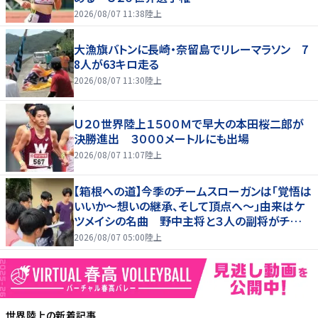
2026/08/07 11:38
陸上
大漁旗バトンに長崎・奈留島でリレーマラソン 7
8人が63キロ走る
2026/08/07 11:30
陸上
Ｕ２０世界陸上１５００Ｍで早大の本田桜二郎が
決勝進出 ３０００メートルにも出場
2026/08/07 11:07
陸上
【箱根への道】今季のチームスローガンは「覚悟は
いいか～想いの継承、そして頂点へ～」由来はケ
ツメイシの名曲 野中主将と３人の副将がチーム
を引っ張る…夏合宿特集第１弾、国学院大
2026/08/07 05:00
陸上
世界陸上
の新着記事