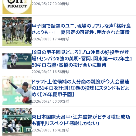
2026/05/27 00:00
野球
甲子園で話題のユニ、現場のリアルな声「格好良
さよりも…」 夏限定の可能性、明かされた事情
2026/08/08 17:44
野球
【8日の甲子園見どころ】プロ注目の好投手が登
場！センバツ8強の英明・冨岡、関東第一の2年生1
50キロ右腕・高橋の投げ合いに期待
2026/08/08 16:56
野球
ドラフト上位候補の大分商の剛腕が今大会最速
の151キロを計測！圧巻の投球にスタンドもどよ
めく【26年夏甲子園】
2026/06/24 00:00
野球
東日本国際大昌平・江井監督がビデオ検証成功
も審判リスペクト「感謝しかない」
2026/08/08 16:41
野球