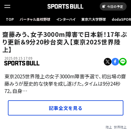
今日の予定
TOP
バーチャル高校野球
インターハイ
東京六大学野球
dodaSPO
（新しいタブ
齋藤みう、女子3000m障害で日本新！17年ぶ
り更新＆9分20秒台突入【東京2025世界陸
上】
2025.09.15 17:09
東京2025世界陸上の女子3000m障害予選で、初出場の齋
藤みうが歴史的な快挙を成し遂げた。タイムは9分24秒
72。自身…
記事全文を見る
陸上
世界陸上