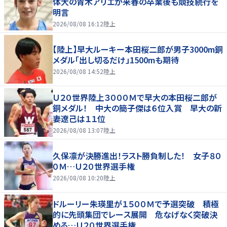
体大の青木アリエが来春の卒業後も競技続行を
明言
2026/08/08 16:12
陸上
【陸上】早大ルーキー本田桜二郎が男子3000m銅
メダル「出し切るだけ」1500mも期待
2026/08/08 14:52
陸上
Ｕ２０世界陸上３０００Ｍで早大の本田桜二郎が
銅メダル！ 中大の簡子傑は６位入賞 早大の新
妻遼己は１１位
2026/08/08 13:07
陸上
久保凛が決勝進出！ラスト勝負制した！ 女子８０
０Ｍ…Ｕ２０世界選手権
2026/08/08 10:20
陸上
ドルーリー朱瑛里が１５００Ｍで予選突破 積極
的に先頭集団でレース展開 危なげなく突破決
める…Ｕ２０世界選手権