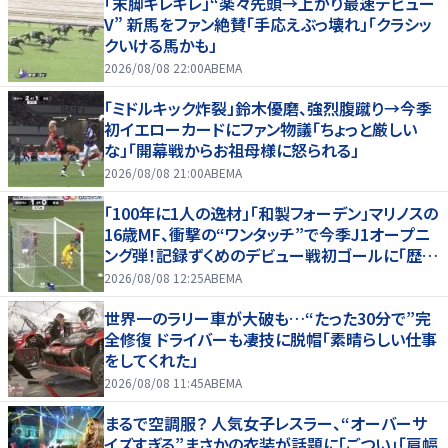
「末脚キレキレ」“楽々先頭→上がり最速デビュー
V” 新馬をファン絶賛「手応えぶっ壊れ」「クラシッ
クいける馬かも」
2026/08/08 22:00
ABEMA
「ミドルキック炸裂」鈴木優磨、強烈腹蹴り→今季
初イエローカードにファン物議「ちょっと厳しい
な」「開幕戦からお祖母様に怒られる」
2026/08/08 21:00
ABEMA
「100年に1人の逸材」「和製フォーデン」マリノスの
16歳MF、衝撃の“ワンタッチ”で今季J1オープニ
ング弾！記録ずくめのデビュー戦初ゴールに「歴史
を作りよった」
2026/08/08 12:25
ABEMA
世界一のラリー車が大破も…“たった30分で”完
全修復 ドライバーも凄技に脱帽「素晴らしい仕事
をしてくれた」
2026/08/08 11:45
ABEMA
まるで空調服？ 人気女子レスラー、“オーバーサ
イズすぎる”まさかの衣装が話題に「ごつい」「肩幅