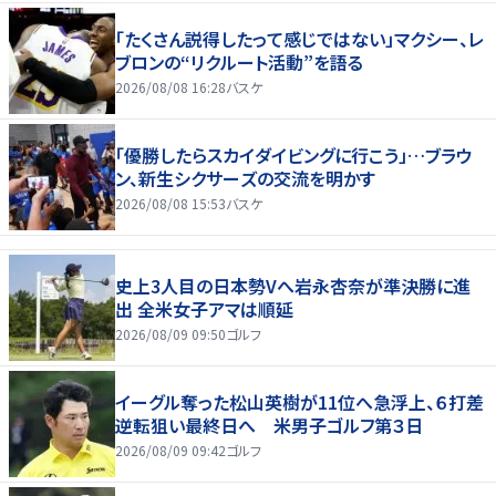
「たくさん説得したって感じではない」マクシー、レ
ブロンの“リクルート活動”を語る
2026/08/08 16:28
バスケ
「優勝したらスカイダイビングに行こう」…ブラウ
ン、新生シクサーズの交流を明かす
2026/08/08 15:53
バスケ
史上3人目の日本勢Vへ岩永杏奈が準決勝に進
出 全米女子アマは順延
2026/08/09 09:50
ゴルフ
イーグル奪った松山英樹が11位へ急浮上、６打差
逆転狙い最終日へ 米男子ゴルフ第３日
2026/08/09 09:42
ゴルフ