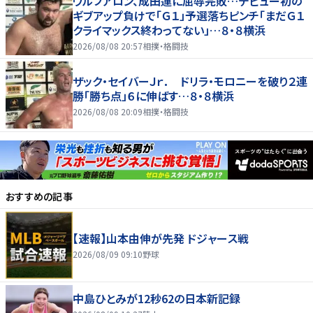
ウルフアロン、成田蓮に屈辱完敗…デビュー初の
ギブアップ負けで「Ｇ１」予選落ちピンチ「まだＧ１
クライマックス終わってない」…８・８横浜
2026/08/08 20:57
相撲・格闘技
ザック・セイバーＪｒ． ドリラ・モロニーを破り２連
勝「勝ち点」６に伸ばす…８・８横浜
2026/08/08 20:09
相撲・格闘技
おすすめの記事
【速報】山本由伸が先発 ドジャース戦
2026/08/09 09:10
野球
中島ひとみが12秒62の日本新記録