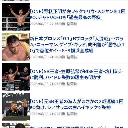
【ONE】野杁正明が左フックでリウ・メンヤンを１回
KO、チャトリCEOも「過去最高の野杁」
2026/08/08 22:36
相撲・格闘技
新日本プロレス「Ｇ１」Ｂブロック「大混戦」…カラ
ム・ニューマン、ゲイブ・キッド、成田蓮が「勝ち点１
０」で首位タイ…８・８横浜全成績
2026/08/08 21:20
相撲・格闘技
【ONE】SB王者・笠原弘希がRISE王者・塩川琉斗
に勝利、ハイドレ失敗の理由も明かす
2026/08/08 21:03
相撲・格闘技
【ONE】元SB王者の海人がまさかの２戦連続１回
KO負け、シアサラニの左ハイキックで失神
2026/08/08 21:02
相撲・格闘技