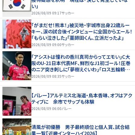
い」
2026/08/09 09:17
サッカー
｢がまだせ！熊本！｣被災地・宇城市出身22歳ルー
キー、涙の試合後インタビューに全国からエール！
｢もらい泣きした｣｢薬師田くん、立派だったよ｣
2026/08/09 09:00
サッカー
｢アシストは憧れの香川真司からってエモい｣C大
阪のU-21日本代表MF、鮮烈なJ1初ゴール！圧巻
のニア突き刺しに｢夢樹えぐいわ｣｢ロス五輪頼む
ぞ｣
2026/08/09 08:35
サッカー
【バレー】アルテミス北海道・鳥本香琳、オフはアク
ティブに 余市でサップも体験
2026/08/09 06:00
バレー
清風が初優勝 男子最終順位と個人賞、試合結
果一覧【近畿インターハイ2026】