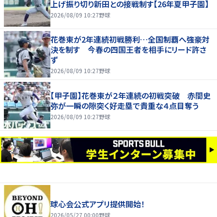
上げ振り切り新田との接戦制す【26年夏甲子園】
2026/08/09 10:27
野球
花巻東が2年連続初戦勝利…全国制覇へ強豪対
決を制す 今春の四国王者を相手にリード許さ
ず
2026/08/09 10:27
野球
【甲子園】花巻東が２年連続の初戦突破 赤間史
弥が一瞬の隙突く好走塁で貴重な４点目奪う
2026/08/09 10:27
野球
球心会公式アプリ提供開始！
2026/05/27 00:00
野球