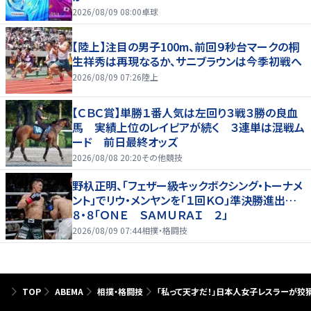
2026/08/09 08:00
卓球
【陸上】注目の男子100m、前回９秒台マークの桐
生祥秀は再現なるか、サニブラウンは今季初戦へ
2026/08/09 07:26
陸上
【ＣＢＣ賞】単勝１番人気は左回り３戦３勝の良血
馬 実績上位のレイピアが続く ３連単は混戦ム
ード 前日最終オッズ
2026/08/08 20:20
その他競技
野杁正明、「フェザー級キックボクシング・トーナメ
ント」でリウ・メンヤンを「１回ＫＯ」準決勝進出…
８・８「ＯＮＥ ＳＡＭＵＲＡＩ ２」
2026/08/09 07:44
相撲・格闘技
TOP
ABEMA
相撲・格闘技
「私って天才だ！」日本人女子レスラーが狡