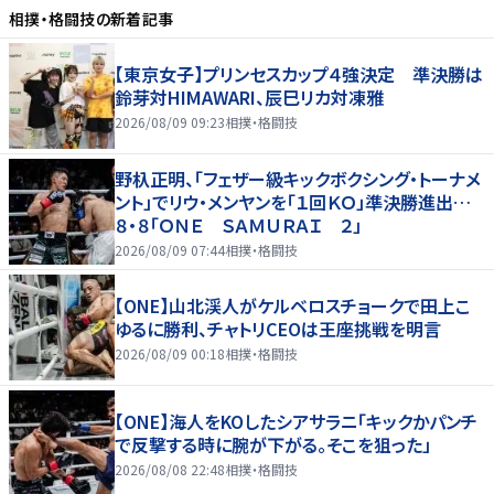
相撲・格闘技
の新着記事
【東京女子】プリンセスカップ４強決定 準決勝は
鈴芽対HIMAWARI、辰巳リカ対凍雅
2026/08/09 09:23
相撲・格闘技
野杁正明、「フェザー級キックボクシング・トーナメ
ント」でリウ・メンヤンを「１回ＫＯ」準決勝進出…
８・８「ＯＮＥ ＳＡＭＵＲＡＩ ２」
2026/08/09 07:44
相撲・格闘技
【ONE】山北渓人がケルベロスチョークで田上こ
ゆるに勝利、チャトリCEOは王座挑戦を明言
2026/08/09 00:18
相撲・格闘技
【ONE】海人をKOしたシアサラニ「キックかパンチ
で反撃する時に腕が下がる。そこを狙った」
2026/08/08 22:48
相撲・格闘技