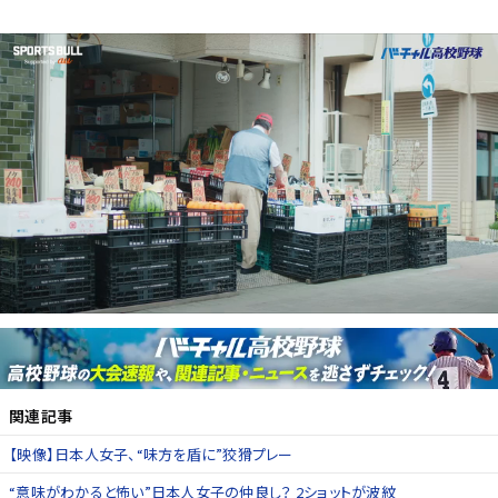
関連記事
【映像】日本人女子、“味方を盾に”狡猾プレー
“意味がわかると怖い”日本人女子の仲良し？ 2ショットが波紋