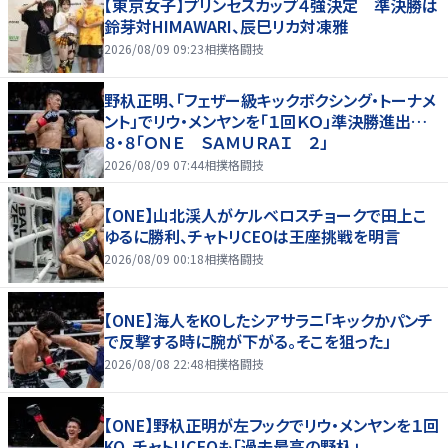
【東京女子】プリンセスカップ４強決定 準決勝は
鈴芽対HIMAWARI、辰巳リカ対凍雅
2026/08/09 09:23
相撲格闘技
野杁正明、「フェザー級キックボクシング・トーナメ
ント」でリウ・メンヤンを「１回ＫＯ」準決勝進出…
８・８「ＯＮＥ ＳＡＭＵＲＡＩ ２」
2026/08/09 07:44
相撲格闘技
【ONE】山北渓人がケルベロスチョークで田上こ
ゆるに勝利、チャトリCEOは王座挑戦を明言
2026/08/09 00:18
相撲格闘技
【ONE】海人をKOしたシアサラニ「キックかパンチ
で反撃する時に腕が下がる。そこを狙った」
2026/08/08 22:48
相撲格闘技
【ONE】野杁正明が左フックでリウ・メンヤンを１回
KO、チャトリCEOも「過去最高の野杁」