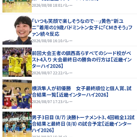
2026/08/08 18:01
バレー
「いつも笑顔で楽しそうなので…」黄色“新ユ
ニ”着用の19歳バドミントン女子に「CMきそう」フ
ァン続々反応
2026/08/08 16:10
バレー
前回大会王者の鎮西高らすべてのシード校がベ
スト4入り 大会最終日の勝負の行方は【近畿イン
ターハイ2026】
2026/08/07 22:22
バレー
横浜隼人が初優勝 女子最終順位と個人賞、試
合結果一覧【近畿インターハイ2026】
2026/08/07 17:23
バレー
男子3日目（8/7）決勝トーナメント3、4回戦全12試
合結果と最終日（8/8）の試合予定【近畿インター
ハイ2026】
2026/08/07 15:25
バレー