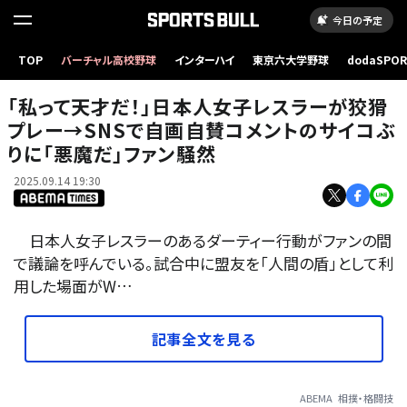
今日の予定
「私って天才だ！」日本人女子レスラーが狡猾プレー→SNSで自画自賛コメントのサイコぶり
TOP
バーチャル高校野球
インターハイ
東京六大学野球
dodaSPO
に「悪魔だ」ファン騒然
（新しいタブ
「私って天才だ！」日本人女子レスラーが狡猾
プレー→SNSで自画自賛コメントのサイコぶ
りに「悪魔だ」ファン騒然
2025.09.14 19:30
日本人女子レスラーのあるダーティー行動がファンの間
で議論を呼んでいる。試合中に盟友を「人間の盾」として利
用した場面がW…
記事全文を見る
ABEMA
相撲・格闘技