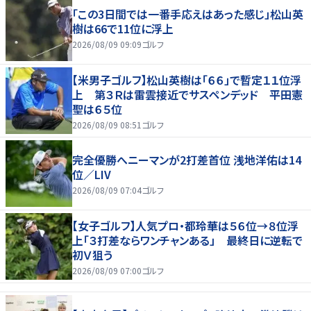
「この3日間では一番手応えはあった感じ」松山英
樹は66で11位に浮上
2026/08/09 09:09
ゴルフ
【米男子ゴルフ】松山英樹は「６６」で暫定１１位浮
上 第３Ｒは雷雲接近でサスペンデッド 平田憲
聖は６５位
2026/08/09 08:51
ゴルフ
完全優勝へニーマンが2打差首位 浅地洋佑は14
位／LIV
2026/08/09 07:04
ゴルフ
【女子ゴルフ】人気プロ・都玲華は５６位→８位浮
上「３打差ならワンチャンある」 最終日に逆転で
初Ｖ狙う
2026/08/09 07:00
ゴルフ