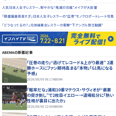
人気日本人女子レスラー、鮮やかな“鬼滅の刃風”メイクが大反響
「顔面偏差値高すぎ」日本人女子レスラーの“圧巻”モノクロポートレート写真
「どうなってるの？」元体操美女レスラーの衝撃“下アングル倒立動画”
ABEMA
の新着記事
「圧巻の走り」“逃げてレコード＆上がり最速” 2連
勝ホースにファン期待高まる「本物」「G1馬になる
予感」
2026/08/09 06:17
ABEMA
「軽率だな」浦和10番マテウス・サヴィオが“最悪
の突き倒し”で2枚目イエロー→退場処分に「熱い
性格が裏目に出たか」
2026/08/08 22:00
ABEMA