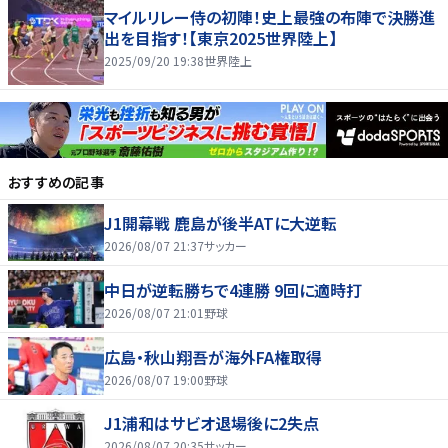
マイルリレー侍の初陣！史上最強の布陣で決勝進
出を目指す！【東京2025世界陸上】
2025/09/20 19:38
世界陸上
おすすめの記事
J1開幕戦 鹿島が後半ATに大逆転
2026/08/07 21:37
サッカー
中日が逆転勝ちで4連勝 9回に適時打
2026/08/07 21:01
野球
広島・秋山翔吾が海外FA権取得
2026/08/07 19:00
野球
J1浦和はサビオ退場後に2失点
2026/08/07 20:35
サッカー