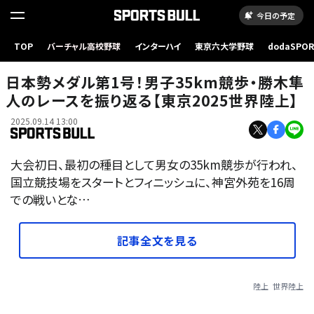
今日の予定
TOP
バーチャル高校野球
インターハイ
東京六大学野球
dodaSPO
（新しいタブ
日本勢メダル第1号！男子35km競歩・勝木隼
人のレースを振り返る【東京2025世界陸上】
2025.09.14 13:00
大会初日、最初の種目として男女の35km競歩が行われ、
国立競技場をスタートとフィニッシュに、神宮外苑を16周
での戦いとな…
記事全文を見る
陸上
世界陸上