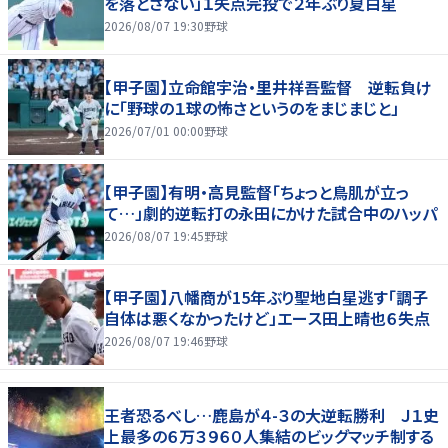
を落とさない」１失点完投で２年ぶり夏白星
2026/08/07 19:30
野球
【甲子園】立命館宇治・里井祥吾監督 逆転負け
に「野球の１球の怖さというのをまじまじと」
2026/07/01 00:00
野球
【甲子園】有明・高見監督「ちょっと鳥肌が立っ
て…」劇的逆転打の永田にかけた試合中のハッパ
2026/08/07 19:45
野球
【甲子園】八幡商が15年ぶり聖地白星逃す「調子
自体は悪くなかったけど」エース田上晴也６失点
2026/08/07 19:46
野球
王者恐るべし…鹿島が４-３の大逆転勝利 Ｊ１史
上最多の６万３９６０人集結のビッグマッチ制する