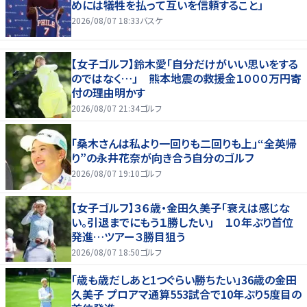
めには犠牲を払って互いを信頼すること」
2026/08/07 18:33
バスケ
【女子ゴルフ】鈴木愛「自分だけがいい思いをする
のではなく…」 熊本地震の救援金１０００万円寄
付の理由明かす
2026/08/07 21:34
ゴルフ
「桑木さんは私より一回りも二回りも上」“全英帰
り”の永井花奈が向き合う自分のゴルフ
2026/08/07 19:10
ゴルフ
【女子ゴルフ】３６歳・金田久美子「衰えは感じな
い。引退までにもう１勝したい」 １０年ぶり首位
発進…ツアー３勝目狙う
2026/08/07 18:50
ゴルフ
「歳も歳だしあと1つぐらい勝ちたい」36歳の金田
久美子 プロアマ通算553試合で10年ぶり5度目の