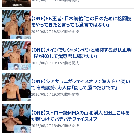
【ONE】SB王者・都木航佑「この日のために格闘技
をやってきたと言っても過言ではない」
2026/08/07 19:32
相撲格闘技
【ONE】メインでリウ・メンヤンと激突する野杁正明
「僕がKOして武尊君に続きたい」
2026/08/07 19:32
相撲格闘技
【ONE】シアサラニがフェイスオフで海人を小突い
て臨戦態勢、海人は「倒して勝つだけです」
2026/08/07 19:08
相撲格闘技
【ONE】ストロー級MMAの山北渓人と田上こゆる
が額つけてバチバチフェイスオフ
2026/08/07 18:49
相撲格闘技