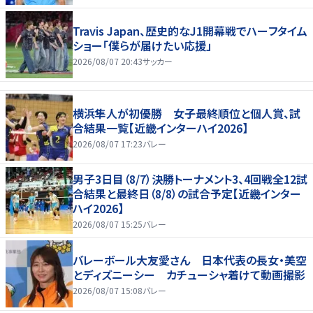
Travis Japan、歴史的なJ1開幕戦でハーフタイム
ショー「僕らが届けたい応援」
2026/08/07 20:43
サッカー
横浜隼人が初優勝 女子最終順位と個人賞、試
合結果一覧【近畿インターハイ2026】
2026/08/07 17:23
バレー
男子3日目（8/7）決勝トーナメント3、4回戦全12試
合結果と最終日（8/8）の試合予定【近畿インター
ハイ2026】
2026/08/07 15:25
バレー
バレーボール大友愛さん 日本代表の長女・美空
とディズニーシー カチューシャ着けて動画撮影
2026/08/07 15:08
バレー