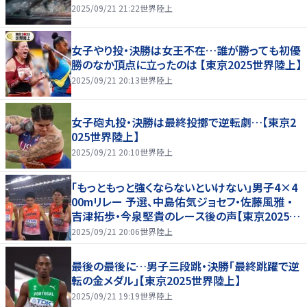
2025/09/21 21:22
世界陸上
女子やり投・決勝は女王不在…誰が勝っても初優
勝のなか頂点に立ったのは 【東京2025世界陸上】
2025/09/21 20:13
世界陸上
女子砲丸投・決勝は最終投擲で逆転劇…【東京2
025世界陸上】
2025/09/21 20:10
世界陸上
「もっともっと強くならないといけない」男子4×4
00mリレー 予選、中島佑気ジョセフ・佐藤風雅 ・
吉津拓歩・今泉堅貴のレース後の声【東京2025世
界陸上】
2025/09/21 20:06
世界陸上
最後の最後に…男子三段跳・決勝「最終跳躍で逆
転の金メダル」【東京2025世界陸上】
2025/09/21 19:19
世界陸上