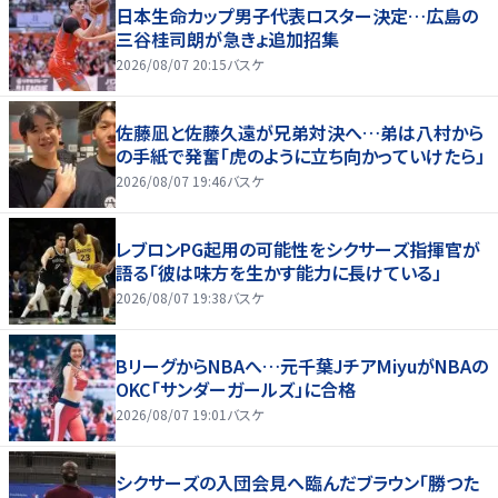
日本生命カップ男子代表ロスター決定…広島の
三谷桂司朗が急きょ追加招集
2026/08/07 20:15
バスケ
佐藤凪と佐藤久遠が兄弟対決へ…弟は八村から
の手紙で発奮「虎のように立ち向かっていけたら」
2026/08/07 19:46
バスケ
レブロンPG起用の可能性をシクサーズ指揮官が
語る「彼は味方を生かす能力に長けている」
2026/08/07 19:38
バスケ
BリーグからNBAへ…元千葉JチアMiyuがNBAの
OKC「サンダーガールズ」に合格
2026/08/07 19:01
バスケ
シクサーズの入団会見へ臨んだブラウン「勝つた