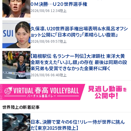
０Ｍ決勝…Ｕ２０世界選手権
2026/08/06 12:34
陸上
久保凛、U20世界選手権出場表明＆水風呂オフシ
ョット公開に「日本の誇り」「素晴らしい腹筋」
2026/08/06 09:57
陸上
【箱根駅伝 名ランナー列伝】大津顕杜 東洋大黄
金期を支えた「いぶし銀」の存在 最後は同期の設
楽兄弟も受賞できなかった金栗杯に輝く
2026/08/06 06:40
陸上
世界陸上
の新着記事
日本、決勝で堂々の６位！リレー侍が世界に挑ん
だ【東京2025世界陸上】