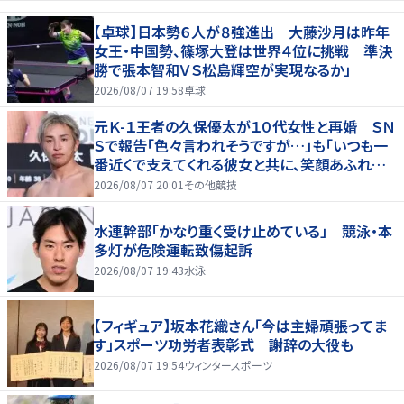
【卓球】日本勢６人が８強進出 大藤沙月は昨年
女王・中国勢、篠塚大登は世界４位に挑戦 準決
勝で張本智和ＶＳ松島輝空が実現なるか」
2026/08/07 19:58
卓球
元Ｋ-１王者の久保優太が１０代女性と再婚 ＳＮ
Ｓで報告「色々言われそうですが…」も「いつも一
番近くで支えてくれる彼女と共に、笑顔あふれる
家庭を築いていきたい」
2026/08/07 20:01
その他競技
水連幹部「かなり重く受け止めている」 競泳・本
多灯が危険運転致傷起訴
2026/08/07 19:43
水泳
【フィギュア】坂本花織さん「今は主婦頑張ってま
す」スポーツ功労者表彰式 謝辞の大役も
2026/08/07 19:54
ウィンタースポーツ