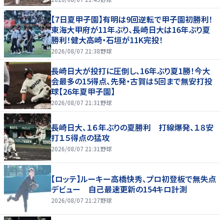
【7日夏甲子園】有明は9回逆転で甲子園初勝利！
東海大甲府が11年ぶり、長崎日大は16年ぶり夏
勝利！健大高崎・石垣が11K完投！
2026/08/07 21:38
野球
長崎日大が投打に圧倒し、16年ぶり夏1勝！今大
会最多の15得点、先発・古賀は5回まで無安打投
球【26年夏甲子園】
2026/08/07 21:31
野球
長崎日大、１６年ぶりの夏勝利 打線爆発、１８安
打１５得点の猛攻
2026/08/07 21:31
野球
【ロッテ】ルーキー高橋快秀、プロ初登板で無失点
デビュー 自己最速更新の154キロ計測
2026/08/07 21:27
野球