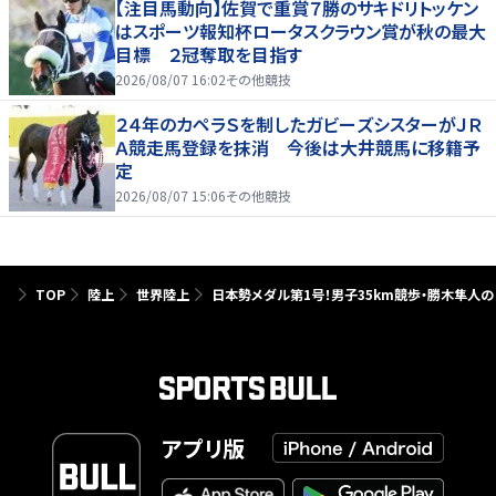
【注目馬動向】佐賀で重賞７勝のサキドリトッケン
はスポーツ報知杯ロータスクラウン賞が秋の最大
目標 ２冠奪取を目指す
2026/08/07 16:02
その他競技
２４年のカペラＳを制したガビーズシスターがＪＲ
Ａ競走馬登録を抹消 今後は大井競馬に移籍予
定
2026/08/07 15:06
その他競技
TOP
陸上
世界陸上
日本勢メダル第1号！男子35km競歩・勝木隼人の
アプリ版