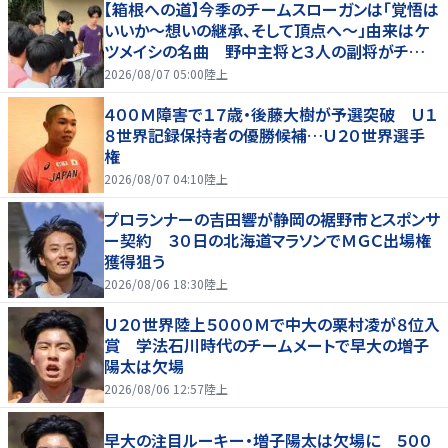
【箱根への道】今季のチームスローガンは「覚悟は
いいか～想いの継承、そして頂点へ～」由来はケ
ツメイシの名曲 野中主将と３人の副将がチーム
を引っ張る…夏合宿特集第１弾、国学院大
2026/08/07 05:00
陸上
４００Ｍ障害で１７歳・後藤大樹が予選突破 Ｕ１
８世界記録保持者の優勝候補…Ｕ２０世界選手
権
2026/08/07 04:10
陸上
プロランナーの吉田響が静岡の裾野市とスポンサ
ー契約 ３０日の北海道マラソンでＭＧＣ出場権
獲得狙う
2026/08/06 18:30
陸上
Ｕ２０世界陸上５０００Ｍで中大の栗村凌が８位入
賞 学法石川時代のチームメートで早大の増子
陽太は欠場
2026/08/06 12:57
陸上
早大の注目ルーキー・増子陽太は欠場に ５００