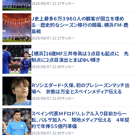
2026/08/07 21:37
サッカー
Ｊ史上最多６万３９６０人の観客が国立を埋め
る…歴史的なシーズン移行の開幕、横浜ＦＭ-鹿
島戦
2026/08/07 21:27
サッカー
【横浜】16歳MF三井寺眞は３点目も起点に 先
制点に２点目演出とまばゆい輝き
2026/08/07 21:06
サッカー
Ｒソシエダード・久保、初のプレシーズンマッチ出
場へ 状態は万全とスペインメディア伝える
2026/08/07 21:05
サッカー
スペイン代表ＭＦロドリ、レアル入り目前から一
転、バルサ加入へ 現地メディア伝える ４年契
約で年俸５５億円準備
2026/08/07 21:00
サッカー