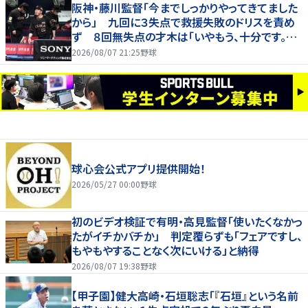
阪神・藤川監督「今までしっかりやってきてました
から」 九回に３失点で救援失敗のドリスを責め
ず ８回無失点の才木は「いやもう、十分です。あ
の回まででも十分な仕事でしたか」
2026/08/07 21:25
野球
球心会公式アプリ提供開始！
2026/05/27 00:00
野球
初のビデオ検証で有明・高見監督「使いたくなかっ
たがイチかバチか」 判定覆らずも「フェアですし、
もやもやすることなく次にいける」と納得
2026/08/07 19:38
野球
【甲子園】健大高崎・石垣聡志「『石垣』という名前