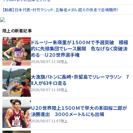
【動画】日本代表・村竹ラシッド、五輪金メダル超えの快走で会場騒然！
陸上
の新着記事
ドルーリー朱瑛里が１５００Ｍで予選突破 積極
的に先頭集団でレース展開 危なげなく突破決
める…Ｕ２０世界選手権
2026/08/07 11:38
陸上
大漁旗バトンに長崎・奈留島でリレーマラソン 7
8人が63キロ走る
2026/08/07 11:30
陸上
Ｕ２０世界陸上１５００Ｍで早大の本田桜二郎が
決勝進出 ３０００メートルにも出場
2026/08/07 11:07
陸上