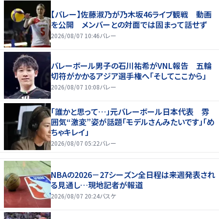
【バレー】佐藤淑乃が乃木坂46ライブ観戦 動画
を公開 メンバーとの対面では固まって話せず
2026/08/07 10:46
バレー
バレーボール男子の石川祐希がVNL報告 五輪
切符がかかるアジア選手権へ「そしてここから」
2026/08/07 10:08
バレー
「誰かと思って…」元バレーボール日本代表 雰
囲気“激変”姿が話題「モデルさんみたいです」「め
ちゃキレイ」
2026/08/07 05:22
バレー
NBAの2026－27シーズン全日程は来週発表され
る見通し…現地記者が報道
2026/08/07 20:24
バスケ