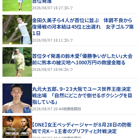
首位発進
2026/08/07 18:27
ゴルフ
金田久美子ら４人が首位に並ぶ 体調不良から
復帰戦の河本結は45位と出遅れ 女子ゴルフ第
１日
2026/08/07 18:11
ゴルフ
首位タイ発進の鈴木愛「優勝争いがしたい」大会
前に熊本の被災地へ1000万円の救援金贈る
2026/08/07 18:06
ゴルフ
丸元大五郎、９・２３大阪でユース世界王座決定
戦出場 「自然にどこかで倒せるボクシングを目
指している」
2026/08/07 20:44
相撲格闘技
【ONE】女王ペッディージャーが８月28日の防衛
戦で元K－1王者のプリフティと対戦決定
2026/08/07 20:14
相撲格闘技