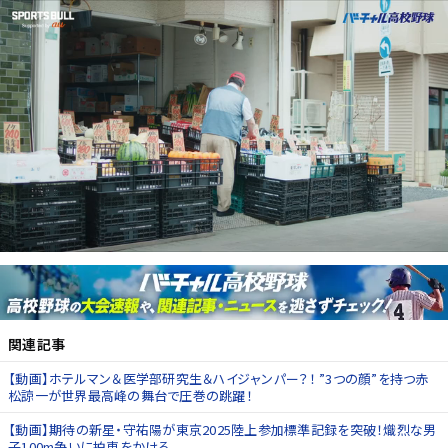
関連記事
【動画】ホテルマン＆医学部研究生＆ハイジャンパー？！ ”3つの顔”を持つ赤
松諒一が世界最高峰の舞台で圧巻の跳躍！
【動画】期待の新星・守祐陽が東京2025陸上参加標準記録を突破！熾烈な男
子100m争いに拍車をかける