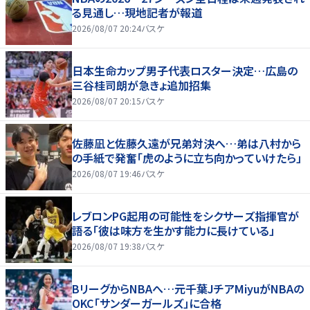
る見通し…現地記者が報道
2026/08/07 20:24
バスケ
日本生命カップ男子代表ロスター決定…広島の
三谷桂司朗が急きょ追加招集
2026/08/07 20:15
バスケ
佐藤凪と佐藤久遠が兄弟対決へ…弟は八村から
の手紙で発奮「虎のように立ち向かっていけたら」
2026/08/07 19:46
バスケ
レブロンPG起用の可能性をシクサーズ指揮官が
語る「彼は味方を生かす能力に長けている」
2026/08/07 19:38
バスケ
BリーグからNBAへ…元千葉JチアMiyuがNBAの
OKC「サンダーガールズ」に合格