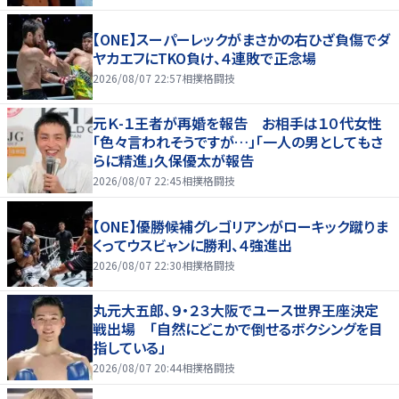
【ONE】スーパーレックがまさかの右ひざ負傷でダ
ヤカエフにTKO負け、４連敗で正念場
2026/08/07 22:57
相撲格闘技
元Ｋ-１王者が再婚を報告 お相手は１０代女性
「色々言われそうですが…」「一人の男としてもさ
らに精進」久保優太が報告
2026/08/07 22:45
相撲格闘技
【ONE】優勝候補グレゴリアンがローキック蹴りま
くってウスビャンに勝利、４強進出
2026/08/07 22:30
相撲格闘技
丸元大五郎、９・２３大阪でユース世界王座決定
戦出場 「自然にどこかで倒せるボクシングを目
指している」
2026/08/07 20:44
相撲格闘技