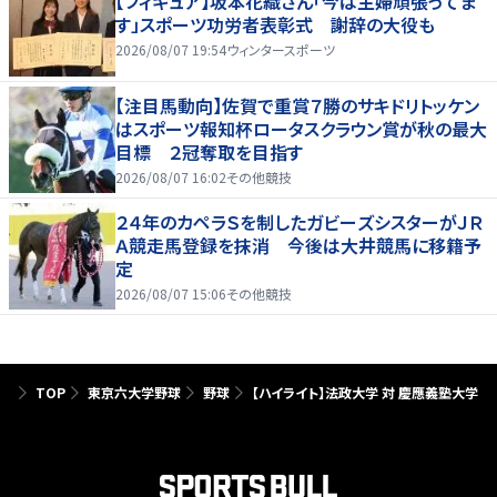
【フィギュア】坂本花織さん「今は主婦頑張ってま
す」スポーツ功労者表彰式 謝辞の大役も
2026/08/07 19:54
ウィンタースポーツ
【注目馬動向】佐賀で重賞７勝のサキドリトッケン
はスポーツ報知杯ロータスクラウン賞が秋の最大
目標 ２冠奪取を目指す
2026/08/07 16:02
その他競技
２４年のカペラＳを制したガビーズシスターがＪＲ
Ａ競走馬登録を抹消 今後は大井競馬に移籍予
定
2026/08/07 15:06
その他競技
TOP
東京六大学野球
野球
【ハイライト】法政大学 対 慶應義塾大学