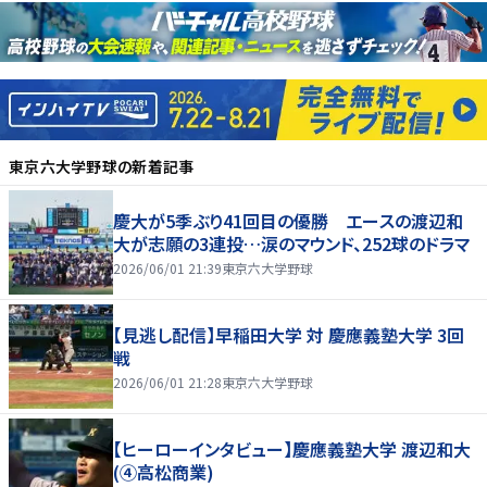
東京六大学野球
の新着記事
慶大が5季ぶり41回目の優勝 エースの渡辺和
大が志願の3連投…涙のマウンド、252球のドラマ
2026/06/01 21:39
東京六大学野球
【見逃し配信】早稲田大学 対 慶應義塾大学 3回
戦
2026/06/01 21:28
東京六大学野球
【ヒーローインタビュー】慶應義塾大学 渡辺和大
(④高松商業)