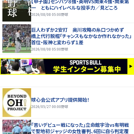
【甲子園】センバツ８強・英明VS関東４強・関東第
一 ともにハイレベルな投手力／見どころ
2026/08/08 05:00
野球
巨人わずか２安打 奥川攻略の糸口つかめず
橋上代行脱帽「チャンスもなかなか作れなかった」
首位・阪神と変わらず１差
2026/08/08 05:00
野球
球心会公式アプリ提供開始！
2026/05/27 00:00
野球
｢苦いデビュー戦になった｣立命館宇治vs有明戦
で聖地初ジャッジの女性審判、6回に自ら判定覆