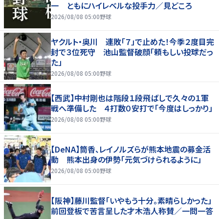
一 ともにハイレベルな投手力／見どころ
2026/08/08 05:00
野球
ヤクルト・奥川 連敗「７」で止めた！今季２度目完
封で３位死守 池山監督破顔「頼もしい投球だっ
た」
2026/08/08 05:00
野球
【西武】中村剛也は階段１段飛ばしで久々の１軍
戦へ準備した ４打数０安打で「今度はしっかり」
2026/08/08 05:00
野球
【DeNA】筒香、レイノルズらが熊本地震の募金活
動 熊本出身の伊勢「元気づけられるように」
2026/08/08 05:00
野球
【阪神】藤川監督「いやもう十分。素晴らしかった」
前回登板で苦言呈した才木浩人称賛／一問一答