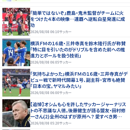
「簡単ではないぞ」鹿島・鬼木監督がチームに火
をつけた４本の映像…連覇へ逆転白星発進に成
功
2026/08/08 06:10
サッカー
横浜ＦＭの１６歳・三井寺真を鈴木隆行氏が称賛
「特に目を引いたのがドリブルを含めた前への推
進力とボールを扱う技術」
2026/08/08 06:05
サッカー
「気持ちよかった」横浜ＦＭの１６歳・三井寺真がデ
ビュー戦で新時代開幕１号、副主将・宮市も絶賛
「日本の宝。ヤマルみたい」
2026/08/08 06:00
サッカー
【追悼】オシムも心を許したサッカージャーナリス
トの不思議な人徳。後藤健生が語る盟友・田村修
一さん(2)全州のはずが原州へ？ 愛すべき男
の“大迷子”伝説
2026/08/08 05:20
サッカー