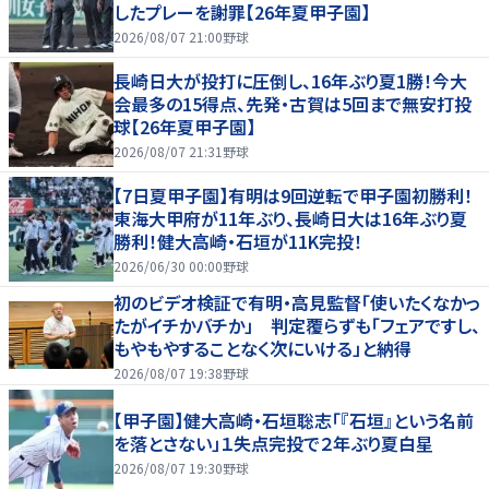
したプレーを謝罪【26年夏甲子園】
2026/08/07 21:00
野球
長崎日大が投打に圧倒し、16年ぶり夏1勝！今大
会最多の15得点、先発・古賀は5回まで無安打投
球【26年夏甲子園】
2026/08/07 21:31
野球
【7日夏甲子園】有明は9回逆転で甲子園初勝利！
東海大甲府が11年ぶり、長崎日大は16年ぶり夏
勝利！健大高崎・石垣が11K完投！
2026/06/30 00:00
野球
初のビデオ検証で有明・高見監督「使いたくなかっ
たがイチかバチか」 判定覆らずも「フェアですし、
もやもやすることなく次にいける」と納得
2026/08/07 19:38
野球
【甲子園】健大高崎・石垣聡志「『石垣』という名前
を落とさない」１失点完投で２年ぶり夏白星
2026/08/07 19:30
野球