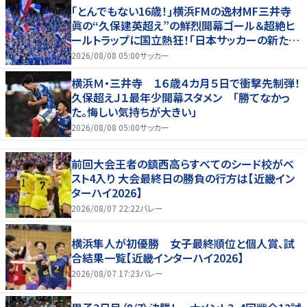
｢とんでもない16歳！｣横浜FMの逸材MF三井寺
眞の“久保建英超え”の鮮烈開幕ゴール＆超絶ヒ
ールトラップに国立熱狂！｢日本サッカーの新たな
スターが誕生した｣
2026/08/08 05:00
サッカー
横浜Ｍ・三井寺 １６歳４カ月５日で衝撃先制弾！
久保超えＪ１最年少開幕スタメン 「勝てなかっ
た。悔しい気持ちが大きい」
2026/08/08 05:00
サッカー
前回大会王者の鎮西高らすべてのシード校がベ
スト4入り 大会最終日の勝負の行方は【近畿イン
ターハイ2026】
2026/08/07 22:22
バレー
横浜隼人が初優勝 女子最終順位と個人賞、試
合結果一覧【近畿インターハイ2026】
2026/08/07 17:23
バレー