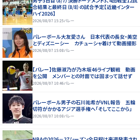
男子3日目（8/7）決勝トーナメント3、4回戦全12試
合結果と最終日（8/8）の試合予定【近畿インター
ハイ2026】
2026/08/07 15:25
バレー
バレーボール大友愛さん 日本代表の長女・美空
とディズニーシー カチューシャ着けて動画撮影
2026/08/07 15:08
バレー
【バレー】佐藤淑乃が乃木坂46ライブ観戦 動画
を公開 メンバーとの対面では固まって話せず
2026/08/07 10:46
バレー
バレーボール男子の石川祐希がVNL報告 五輪
切符がかかるアジア選手権へ「そしてここから」
2026/08/07 10:08
バレー
NBAの2026－27シーズン全日程は来週発表され