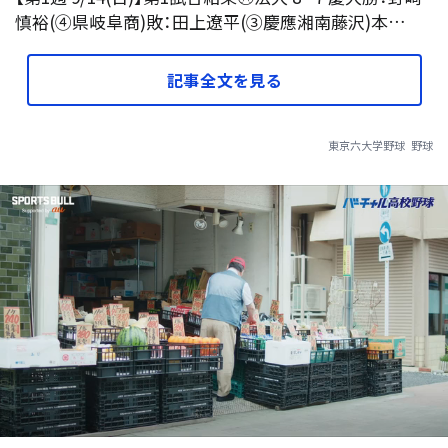
慎裕(④県岐阜商)敗：田上遼平(③慶應湘南藤沢)本…
記事全文を見る
東京六大学野球
野球