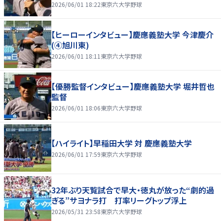
2026/06/01 18:22
東京六大学野球
【ヒーローインタビュー】慶應義塾大学 今津慶介
(④旭川東)
2026/06/01 18:11
東京六大学野球
【優勝監督インタビュー】慶應義塾大学 堀井哲也
監督
2026/06/01 18:06
東京六大学野球
【ハイライト】早稲田大学 対 慶應義塾大学
2026/06/01 17:59
東京六大学野球
32年ぶり天覧試合で早大・徳丸が放った“劇的過
ぎる”サヨナラ打 打率リーグトップ浮上
2026/05/31 23:58
東京六大学野球