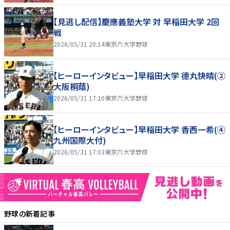
【見逃し配信】慶應義塾大学 対 早稲田大学 2回
戦
2026/05/31 20:14
東京六大学野球
【ヒーローインタビュー】早稲田大学 德丸快晴(②
大阪桐蔭)
2026/05/31 17:10
東京六大学野球
【ヒーローインタビュー】早稲田大学 香西一希(④
九州国際大付)
2026/05/31 17:03
東京六大学野球
野球
の新着記事