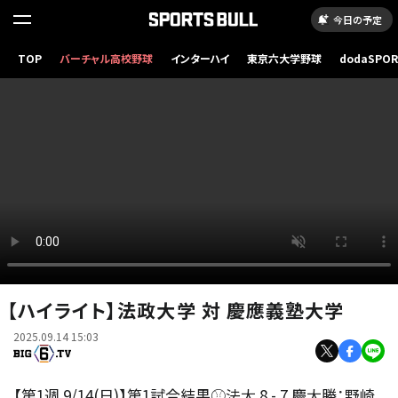
今日の予定
TOP
バーチャル高校野球
インターハイ
東京六大学野球
dodaSPO
（新しいタブ
【ハイライト】法政大学 対 慶應義塾大学
2025.09.14 15:03
【第1週 9/14(日)】第1試合結果⚾法大 8 - 7 慶大勝：野崎