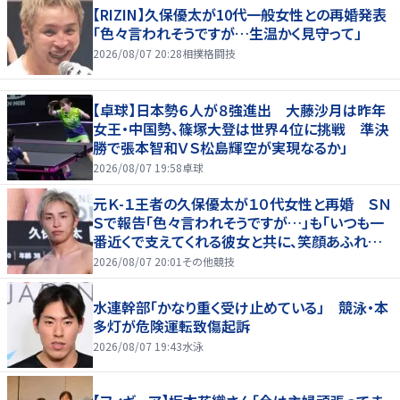
【RIZIN】久保優太が10代一般女性との再婚発表
「色々言われそうですが…生温かく見守って」
2026/08/07 20:28
相撲格闘技
【卓球】日本勢６人が８強進出 大藤沙月は昨年
女王・中国勢、篠塚大登は世界４位に挑戦 準決
勝で張本智和ＶＳ松島輝空が実現なるか」
2026/08/07 19:58
卓球
元Ｋ-１王者の久保優太が１０代女性と再婚 ＳＮ
Ｓで報告「色々言われそうですが…」も「いつも一
番近くで支えてくれる彼女と共に、笑顔あふれる
家庭を築いていきたい」
2026/08/07 20:01
その他競技
水連幹部「かなり重く受け止めている」 競泳・本
多灯が危険運転致傷起訴
2026/08/07 19:43
水泳