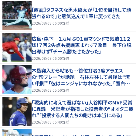
【西武】タフネスな黒木優太が「１位を目指して頑
張れるので」と意気込んで１軍に戻ってきた
2026/08/08 06:00
野球
広島・森下 １カ月ぶり１軍マウンドで気迫１１２
球！７回２失点も援護恵まれず７敗目 最下位脱
出導けず「チーム勝たせたかった」
2026/08/08 06:00
野球
本塁突入から粘るも…首位打者3度アラエス
の“珍プレー”が話題 右往左往して最後は“潔
い判断”「彼はニンジャになれなかった」「面白すぎ
る」
2026/08/08 05:50
野球
「現実的に考えて選ばない」大谷翔平のMVP受賞
に異論 米記者が指摘した投票者の“オオタニ疲
れ”「投票する人間たちの飽きは本当にある」
2026/08/08 05:40
野球