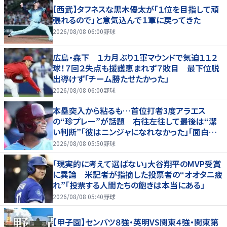
【西武】タフネスな黒木優太が「１位を目指して頑
張れるので」と意気込んで１軍に戻ってきた
2026/08/08 06:00
野球
広島・森下 １カ月ぶり１軍マウンドで気迫１１２
球！７回２失点も援護恵まれず７敗目 最下位脱
出導けず「チーム勝たせたかった」
2026/08/08 06:00
野球
本塁突入から粘るも…首位打者3度アラエス
の“珍プレー”が話題 右往左往して最後は“潔
い判断”「彼はニンジャになれなかった」「面白すぎ
る」
2026/08/08 05:50
野球
「現実的に考えて選ばない」大谷翔平のMVP受賞
に異論 米記者が指摘した投票者の“オオタニ疲
れ”「投票する人間たちの飽きは本当にある」
2026/08/08 05:40
野球
【甲子園】センバツ８強・英明VS関東４強・関東第