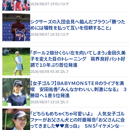
2026/08/07 19:01
バスケ
シクサーズの入団会見へ臨んだブラウン「勝つた
めには犠牲を払って互いを信頼すること」
2026/08/07 18:33
バスケ
「ボール２個分くらい左を向いてしまう」金田久美
子を変えた目のトレーニング 視界良好パット好
調で１０年ぶり首位発進
2026/08/08 05:30
ゴルフ
【女子ゴルフ】ＢＡＢＹＭＯＮＳＴＥＲのライブを満
喫 安田祐香「みんなかわいい。刺激になる」 ３
勝目へ１差５位発進
2026/08/07 23:10
ゴルフ
「どちらもめちゃくちゃ可愛いよ」 人気女子ゴル
ファーがお父さん犬との対面報告「お父さんに会
ってきました♥♥真っ白」 ＳＮＳ「イケメンなお