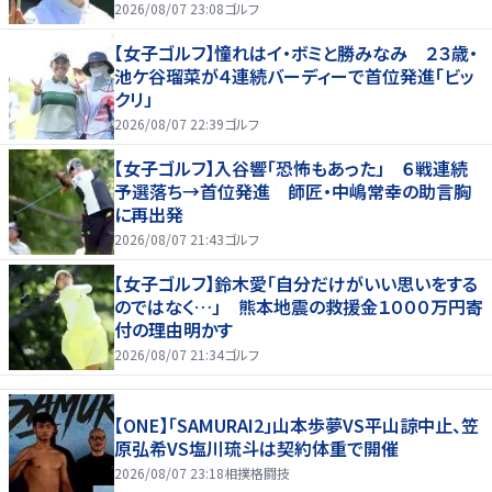
父さん」「白戸家入りするんですか？」
2026/08/07 23:08
ゴルフ
【女子ゴルフ】憧れはイ・ボミと勝みなみ ２３歳・
池ケ谷瑠菜が４連続バーディーで首位発進「ビッ
クリ」
2026/08/07 22:39
ゴルフ
【女子ゴルフ】入谷響「恐怖もあった」 ６戦連続
予選落ち→首位発進 師匠・中嶋常幸の助言胸
に再出発
2026/08/07 21:43
ゴルフ
【女子ゴルフ】鈴木愛「自分だけがいい思いをする
のではなく…」 熊本地震の救援金１０００万円寄
付の理由明かす
2026/08/07 21:34
ゴルフ
【ONE】「SAMURAI2」山本歩夢VS平山諒中止、笠
原弘希VS塩川琉斗は契約体重で開催
2026/08/07 23:18
相撲格闘技