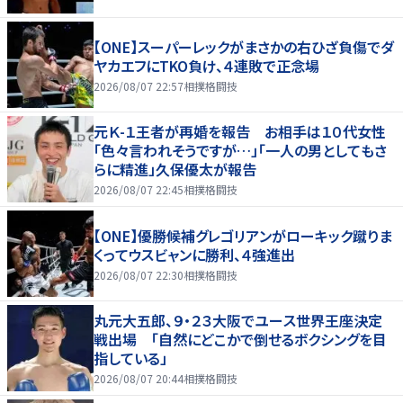
【ONE】スーパーレックがまさかの右ひざ負傷でダ
ヤカエフにTKO負け、４連敗で正念場
2026/08/07 22:57
相撲格闘技
元Ｋ-１王者が再婚を報告 お相手は１０代女性
「色々言われそうですが…」「一人の男としてもさ
らに精進」久保優太が報告
2026/08/07 22:45
相撲格闘技
【ONE】優勝候補グレゴリアンがローキック蹴りま
くってウスビャンに勝利、４強進出
2026/08/07 22:30
相撲格闘技
丸元大五郎、９・２３大阪でユース世界王座決定
戦出場 「自然にどこかで倒せるボクシングを目
指している」
2026/08/07 20:44
相撲格闘技