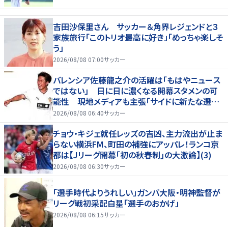
吉田沙保里さん サッカー＆角界レジェンドと３
家族旅行「このトリオ最高に好き」「めっちゃ楽しそ
う」
2026/08/08 07:00
サッカー
バレンシア佐藤龍之介の活躍は「もはやニュース
ではない」 日に日に濃くなる開幕スタメンの可
能性 現地メディアも主張「サイドに新たな選択
肢を提供する」
2026/08/08 06:40
サッカー
チョウ・キジェ就任レッズの吉凶、主力流出が止ま
らない横浜FM、町田の補強にアッパレ！ランコ京
都は【Jリーグ開幕｢初の秋春制｣の大激論】(3)
2026/08/08 06:30
サッカー
「選手時代よりうれしい」ガンバ大阪・明神監督が
リーグ戦初采配白星「選手のおかげ」
2026/08/08 06:15
サッカー