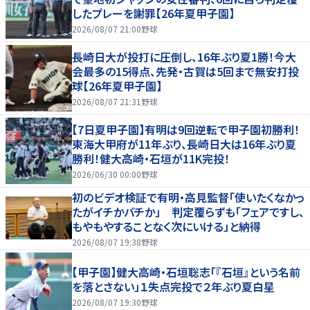
したプレーを謝罪【26年夏甲子園】
2026/08/07 21:00
野球
長崎日大が投打に圧倒し、16年ぶり夏1勝！今大
会最多の15得点、先発・古賀は5回まで無安打投
球【26年夏甲子園】
2026/08/07 21:31
野球
【7日夏甲子園】有明は9回逆転で甲子園初勝利！
東海大甲府が11年ぶり、長崎日大は16年ぶり夏
勝利！健大高崎・石垣が11K完投！
2026/06/30 00:00
野球
初のビデオ検証で有明・高見監督「使いたくなかっ
たがイチかバチか」 判定覆らずも「フェアですし、
もやもやすることなく次にいける」と納得
2026/08/07 19:38
野球
【甲子園】健大高崎・石垣聡志「『石垣』という名前
を落とさない」１失点完投で２年ぶり夏白星
2026/08/07 19:30
野球