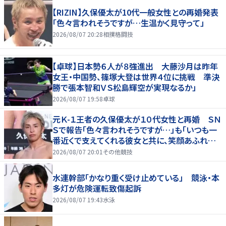
【RIZIN】久保優太が10代一般女性との再婚発表
「色々言われそうですが…生温かく見守って」
2026/08/07 20:28
相撲格闘技
【卓球】日本勢６人が８強進出 大藤沙月は昨年
女王・中国勢、篠塚大登は世界４位に挑戦 準決
勝で張本智和ＶＳ松島輝空が実現なるか」
2026/08/07 19:58
卓球
元Ｋ-１王者の久保優太が１０代女性と再婚 ＳＮ
Ｓで報告「色々言われそうですが…」も「いつも一
番近くで支えてくれる彼女と共に、笑顔あふれる
家庭を築いていきたい」
2026/08/07 20:01
その他競技
水連幹部「かなり重く受け止めている」 競泳・本
多灯が危険運転致傷起訴
2026/08/07 19:43
水泳