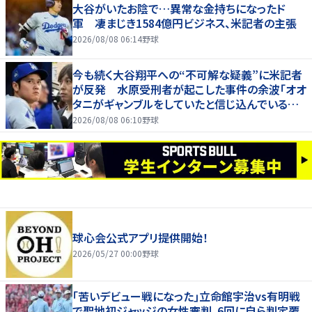
大谷がいたお陰で…異常な金持ちになったド
軍 凄まじき1584億円ビジネス、米記者の主張
2026/08/08 06:14
野球
今も続く大谷翔平への“不可解な疑義”に米記者
が反発 水原受刑者が起こした事件の余波「オオ
タニがギャンブルをしていたと信じ込んでいる人
が一定数いる」
2026/08/08 06:10
野球
球心会公式アプリ提供開始！
2026/05/27 00:00
野球
｢苦いデビュー戦になった｣立命館宇治vs有明戦
で聖地初ジャッジの女性審判、6回に自ら判定覆