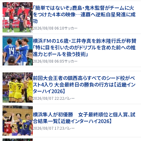
「簡単ではないぞ」鹿島・鬼木監督がチームに火
をつけた４本の映像…連覇へ逆転白星発進に成
功
2026/08/08 06:10
サッカー
横浜ＦＭの１６歳・三井寺真を鈴木隆行氏が称賛
「特に目を引いたのがドリブルを含めた前への推
進力とボールを扱う技術」
2026/08/08 06:05
サッカー
前回大会王者の鎮西高らすべてのシード校がベ
スト4入り 大会最終日の勝負の行方は【近畿イン
ターハイ2026】
2026/08/07 22:22
バレー
横浜隼人が初優勝 女子最終順位と個人賞、試
合結果一覧【近畿インターハイ2026】
2026/08/07 17:23
バレー