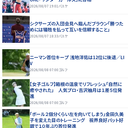
2026/08/07 19:01
バスケ
シクサーズの入団会見へ臨んだブラウン「勝つた
めには犠牲を払って互いを信頼すること」
2026/08/07 18:33
バスケ
ニーマン首位キープ 浅地洋佑は12位に後退／LI
V
2026/08/08 07:00
ゴルフ
【女子ゴルフ】箱根の温泉でリフレッシュ「自然に
癒やされた」 人気プロ・吉沢柚月は１差５位発
進
2026/08/08 07:00
ゴルフ
「ボール２個分くらい左を向いてしまう」金田久美
子を変えた目のトレーニング 視界良好パット好
調で１０年ぶり首位発進