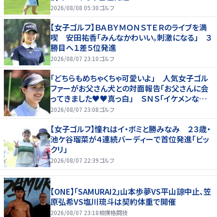
2026/08/08 05:30
ゴルフ
【女子ゴルフ】ＢＡＢＹＭＯＮＳＴＥＲのライブを満
喫 安田祐香「みんなかわいい。刺激になる」 ３
勝目へ１差５位発進
2026/08/07 23:10
ゴルフ
「どちらもめちゃくちゃ可愛いよ」 人気女子ゴル
ファーがお父さん犬との対面報告「お父さんに会
ってきました♥♥真っ白」 ＳＮＳ「イケメンなお
父さん」「白戸家入りするんですか？」
2026/08/07 23:08
ゴルフ
【女子ゴルフ】憧れはイ・ボミと勝みなみ ２３歳・
池ケ谷瑠菜が４連続バーディーで首位発進「ビッ
クリ」
2026/08/07 22:39
ゴルフ
【ONE】「SAMURAI2」山本歩夢VS平山諒中止、笠
原弘希VS塩川琉斗は契約体重で開催
2026/08/07 23:18
相撲格闘技