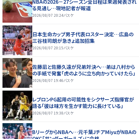
NBAの2026－27シーズン全日程は来週発表され
る見通し…現地記者が報道
2026/08/07 20:24
バスケ
日本生命カップ男子代表ロスター決定…広島の
三谷桂司朗が急きょ追加招集
2026/08/07 20:15
バスケ
佐藤凪と佐藤久遠が兄弟対決へ…弟は八村から
の手紙で発奮「虎のように立ち向かっていけたら」
2026/08/07 19:46
バスケ
レブロンPG起用の可能性をシクサーズ指揮官が
語る「彼は味方を生かす能力に長けている」
2026/08/07 19:38
バスケ
BリーグからNBAへ…元千葉JチアMiyuがNBAの
OKC「サンダーガールズ」に合格