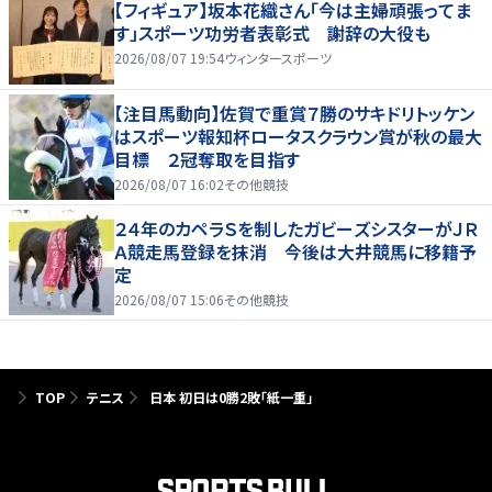
【フィギュア】坂本花織さん「今は主婦頑張ってま
す」スポーツ功労者表彰式 謝辞の大役も
2026/08/07 19:54
ウィンタースポーツ
【注目馬動向】佐賀で重賞７勝のサキドリトッケン
はスポーツ報知杯ロータスクラウン賞が秋の最大
目標 ２冠奪取を目指す
2026/08/07 16:02
その他競技
２４年のカペラＳを制したガビーズシスターがＪＲ
Ａ競走馬登録を抹消 今後は大井競馬に移籍予
定
2026/08/07 15:06
その他競技
TOP
テニス
日本 初日は0勝2敗「紙一重」