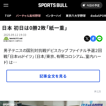
今日の予定
TOP
バーチャル高校野球
インターハイ
東京六大学野球
dodaSPO
（新しいタブ
日本 初日は0勝2敗「紙一重」
2025.09.12 19:33
男子テニスの国別対抗戦デビスカップ ファイナル予選２回
戦「日本vsドイツ」（日本/東京、有明コロシアム、室内ハー
ド）は…
記事全文を見る
テニス