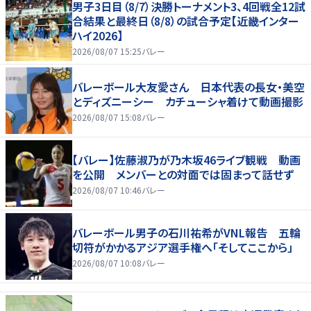
男子3日目（8/7）決勝トーナメント3、4回戦全12試
合結果と最終日（8/8）の試合予定【近畿インター
ハイ2026】
2026/08/07 15:25
バレー
バレーボール大友愛さん 日本代表の長女・美空
とディズニーシー カチューシャ着けて動画撮影
2026/08/07 15:08
バレー
【バレー】佐藤淑乃が乃木坂46ライブ観戦 動画
を公開 メンバーとの対面では固まって話せず
2026/08/07 10:46
バレー
バレーボール男子の石川祐希がVNL報告 五輪
切符がかかるアジア選手権へ「そしてここから」
2026/08/07 10:08
バレー