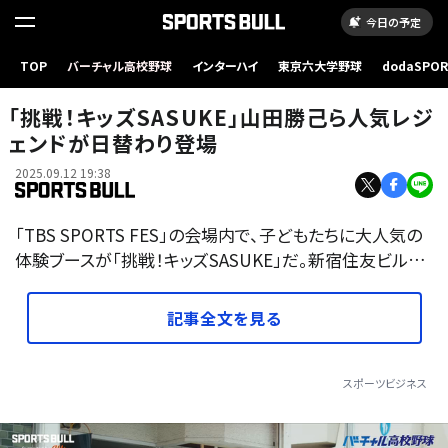
今日の予定
TOP
バーチャル高校野球
インターハイ
東京六大学野球
dodaSPO
（新しいタブ
「挑戦！キッズSASUKE」山田勝己ら人気レジ
ェンドが日替わり登場
2025.09.12 19:38
「TBS SPORTS FES」の会場内で、子どもたちに大人気の
体験ブースが「挑戦！キッズSASUKE」だ。新宿住友ビル…
記事全文を見る
スポーツビジネス