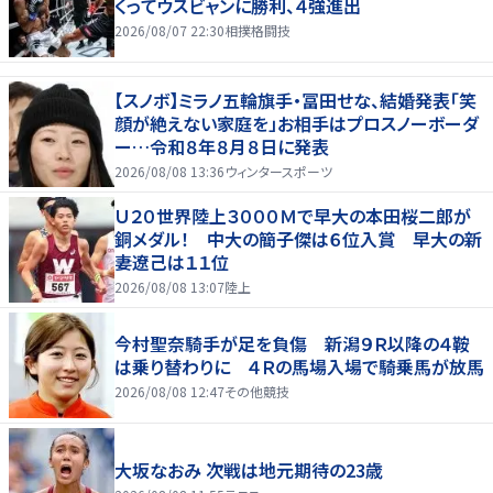
くってウスビャンに勝利、４強進出
2026/08/07 22:30
相撲格闘技
【スノボ】ミラノ五輪旗手・冨田せな、結婚発表「笑
顔が絶えない家庭を」お相手はプロスノーボーダ
ー…令和８年８月８日に発表
2026/08/08 13:36
ウィンタースポーツ
Ｕ２０世界陸上３０００Ｍで早大の本田桜二郎が
銅メダル！ 中大の簡子傑は６位入賞 早大の新
妻遼己は１１位
2026/08/08 13:07
陸上
今村聖奈騎手が足を負傷 新潟９Ｒ以降の４鞍
は乗り替わりに ４Ｒの馬場入場で騎乗馬が放馬
2026/08/08 12:47
その他競技
大坂なおみ 次戦は地元期待の23歳