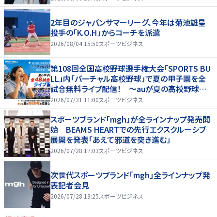
2年目のジャパンサマーリーグ、今年は菊池雄星
投手の「K.O.H」からコーチを派遣
2026/08/04 15:50
スポーツビジネス
第108回全国高校野球選手権大会「SPORTS BU
LL」内「バーチャル高校野球」で夏の甲子園を全
試合無料ライブ配信！ ～auが夏の高校野球を
応援！夏を盛り上げるライブ配信番組 「応援甲子
2026/07/31 11:00
スポーツビジネス
園 Supported by au」がスタート〜
スポーツブランド「mgh」が全ラインナップ発売開
始 BEAMS HEARTでの先行エクスクルーシブ
展開を発表「あえて邪道を突き進む」
2026/07/28 17:03
スポーツビジネス
次世代スポーツブランド「mgh」全ラインナップ発
表記者会見
2026/07/28 13:25
スポーツビジネス