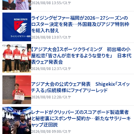
2026/08/08 13:55
バスケ
ライジングゼファー福岡が2026－27シーズンの
ロスター決定を発表…外国籍及びアジア特別枠
を総入れ替え
2026/08/08 13:07
バスケ
【アジア大会】スポーツクライミング 初出場の小
屋松恋「皆さんが恋をするような登りを」 日本代
表ウェア発表会
2026/08/08 12:37
バスケ
アジア大会の公式ウェア発表 Shigekix「スイッ
チ入る」伝統模様にファイアリーレッド
2026/08/08 12:28
バスケ
レナードがクリッパーズのスコアボード製造業者
と秘密裏にスポンサー契約か‬…新たなサラリーキ
ャップ迂回説
2026/08/08 09:00
バスケ