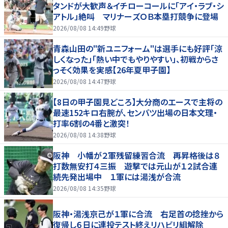
タンドが大歓声＆イチローコールに「アイ・ラブ・シ
アトル」絶叫 マリナーズＯＢ本塁打競争に登場
2026/08/08 14:49
野球
青森山田の"新ユニフォーム"は選手にも好評「涼
しくなった」「熱い中でもやりやすい」、初戦からさ
っそく効果を実感【26年夏甲子園】
2026/08/08 14:47
野球
【8日の甲子園見どころ】大分商のエースで主将の
最速152キロ右腕が、センバツ出場の日本文理・
打率6割の4番と激突！
2026/08/08 14:38
野球
阪神 小幡が２軍残留練習合流 再昇格後は８
打数無安打４三振 遊撃では元山が１２試合連
続先発出場中 １軍には湯浅が合流
2026/08/08 14:35
野球
阪神・湯浅京己が１軍に合流 右足首の捻挫から
復帰し６日に連投テスト終えリハビリ組解除