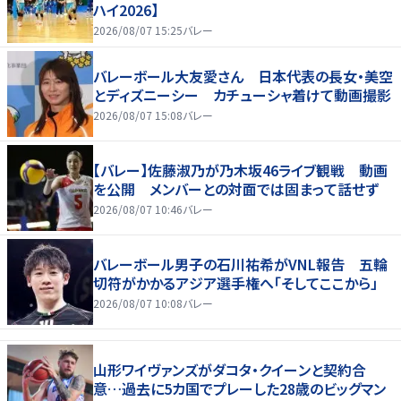
ハイ2026】
2026/08/07 15:25
バレー
バレーボール大友愛さん 日本代表の長女・美空
とディズニーシー カチューシャ着けて動画撮影
2026/08/07 15:08
バレー
【バレー】佐藤淑乃が乃木坂46ライブ観戦 動画
を公開 メンバーとの対面では固まって話せず
2026/08/07 10:46
バレー
バレーボール男子の石川祐希がVNL報告 五輪
切符がかかるアジア選手権へ「そしてここから」
2026/08/07 10:08
バレー
山形ワイヴァンズがダコタ・クイーンと契約合
意…過去に5カ国でプレーした28歳のビッグマン