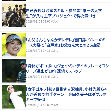
自己表現は必須スキル…参加者“唯一の大学
生”が八村主宰プロジェクトで得た気づき
2026/08/08 09:00
バスケ
「お父さんもなんかデレデレ」吉田鈴、グレーのミ
ニスカ姿で「白戸家」お父さん犬との２Ｓ披露
2026/08/08 14:16
ゴルフ
「身体がボロボロ」ジェイソン・デイのプレーオフシ
リーズ進出が18年連続でストップ
2026/08/08 13:43
ゴルフ
【女子ゴルフ】初Ｖ目指す吉沢柚月、小林光希ら４
人が首位で前半ターン 金田久美子はダブルボ
ギーで後退
2026/08/08 13:03
ゴルフ