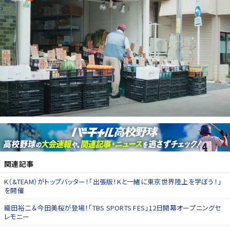
関連記事
K（&TEAM）がトップバッター！「出張版！Kと一緒に東京世界陸上を学ぼう！」
を開催
織田裕二＆今田美桜が登場！「TBS SPORTS FES」12日開幕オープニングセ
レモニー