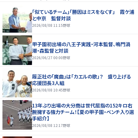
「似ているチーム」「勝因はミスをなくす」 霞ケ浦
と中京 監督対談
2026/08/08 11:15
野球
甲子園初出場の八王子実践・河本監督、鳴門渦
潮・森監督と対談
2026/06/27 00:00
野球
履正社の「魔曲」は「カエルの歌」？ 盛り上げる
応援団長3人組
2026/08/08 10:45
野球
13年ぶり出場の大分商は世代屈指の152キロ右
腕擁する強力チーム！【夏の甲子園・ベンチ入り選
手紹介】
2026/08/08 12:17
野球