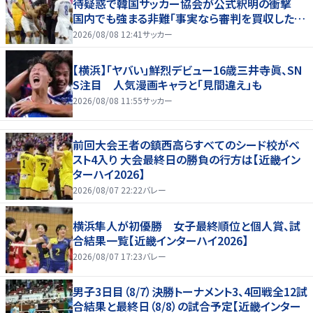
待疑惑で韓国サッカー協会が公式釈明の衝撃
国内でも強まる非難「事実なら審判を買収したこ
とになる」
2026/08/08 12:41
サッカー
【横浜】「ヤバい」鮮烈デビュー16歳三井寺眞、SN
S注目 人気漫画キャラと「見間違え」も
2026/08/08 11:55
サッカー
前回大会王者の鎮西高らすべてのシード校がベ
スト4入り 大会最終日の勝負の行方は【近畿イン
ターハイ2026】
2026/08/07 22:22
バレー
横浜隼人が初優勝 女子最終順位と個人賞、試
合結果一覧【近畿インターハイ2026】
2026/08/07 17:23
バレー
男子3日目（8/7）決勝トーナメント3、4回戦全12試
合結果と最終日（8/8）の試合予定【近畿インター