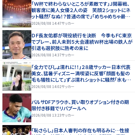
「Ｗ杯で終わらないところが素敵です」Ｊ開幕戦、
観客席に美人女優２人の姿 笑顔２ショットにネ
ット騒然「なぬ！？普通の席で」「めちゃめちゃ最上
級に可愛すぎ」
2026/08/08 14:47
サッカー
ＤＦ長友佑都が現役続行を決断 今季もＦＣ東京
でプレー、前人未到５大会連続Ｗ杯出場の鉄人が
引退も選択肢に熟考の末に
2026/08/08 14:37
サッカー
「全力でびしょ濡れに！！」２８歳サッカー日本代表
美女、猛暑ディズニー満喫姿に反響「顔面も髪の
毛も犠牲にして」ずぶ濡れショットに騒然「水も滴
る」「女優さんかと」
2026/08/08 14:02
サッカー
バルサDFアラウホ、買い取りオプション付きの期
限付き移籍でリバプールへ
2026/08/08 13:23
サッカー
「恥さらし」日本人審判の存在も明るみに…性接