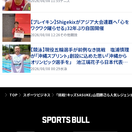
2026/08/08 11:55
テニス
【ブレイキン】Shigekixがアジア大会連覇へ「心を
ワクワク躍らせる」32年ぶり自国開催
2026/08/08 12:26
その他競技
【競泳】現役五輪選手が前例なき挑戦 塩浦慎理
が「沖縄スプリント」創設に込めた思い「沖縄から
オリンピック選手を」 池江璃花子ら日本代表も
参戦
2026/08/08 00:29
水泳
TOP
スポーツビジネス
「挑戦！キッズSASUKE」山田勝己ら人気レジェ