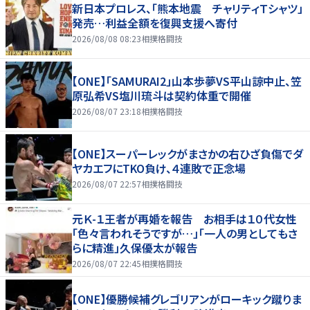
新日本プロレス、「熊本地震 チャリティＴシャツ」
発売…利益全額を復興支援へ寄付
2026/08/08 08:23
相撲格闘技
【ONE】「SAMURAI2」山本歩夢VS平山諒中止、笠
原弘希VS塩川琉斗は契約体重で開催
2026/08/07 23:18
相撲格闘技
【ONE】スーパーレックがまさかの右ひざ負傷でダ
ヤカエフにTKO負け、４連敗で正念場
2026/08/07 22:57
相撲格闘技
元Ｋ-１王者が再婚を報告 お相手は１０代女性
「色々言われそうですが…」「一人の男としてもさ
らに精進」久保優太が報告
2026/08/07 22:45
相撲格闘技
【ONE】優勝候補グレゴリアンがローキック蹴りま