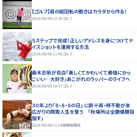
【ゴルフ】肩の縦回転の動きはカラダから作る！
2026/08/08 11:30
ゴルフ
５ステップで完成！正しいアドレスを身につけてナ
イスショットを連発する方法
2026/08/08 11:00
ゴルフ
桑木志帆が告白「美しくてかわいくて最強にかっ
こいい…大好き」あこがれのラッパーのライブへ
2026/08/08 10:57
ゴルフ
３０年ぶり「８・８・８の日」 に新十両・時不動が末
広がりの関取人生を誓う 「秋場所は全勝優勝目
指す」
2026/08/08 11:54
相撲格闘技