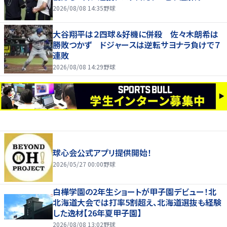
2026/08/08 14:35
野球
大谷翔平は２四球＆好機に併殺 佐々木朗希は
勝敗つかず ドジャースは逆転サヨナラ負けで７
連敗
2026/08/08 14:29
野球
球心会公式アプリ提供開始！
2026/05/27 00:00
野球
白樺学園の2年生ショートが甲子園デビュー！北
北海道大会では打率5割超え、北海道選抜も経験
した逸材【26年夏甲子園】
2026/08/08 13:02
野球