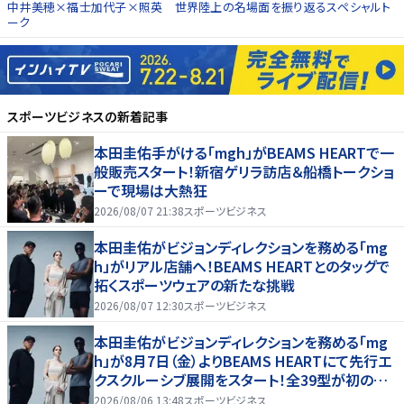
中井美穂×福士加代子×照英 世界陸上の名場面を振り返るスペシャルト
ーク
スポーツビジネス
の新着記事
本田圭佑手がける「mgh」がBEAMS HEARTで一
般販売スタート！新宿ゲリラ訪店＆船橋トークショ
ーで現場は大熱狂
2026/08/07 21:38
スポーツビジネス
本田圭佑がビジョンディレクションを務める「mg
h」がリアル店舗へ！BEAMS HEARTとのタッグで
拓くスポーツウェアの新たな挑戦
2026/08/07 12:30
スポーツビジネス
本田圭佑がビジョンディレクションを務める「mg
h」が8月7日（金）よりBEAMS HEARTにて先行エ
クスクルーシブ展開をスタート！全39型が初の実
店舗へ、新宿POP UPやトークショーも！
2026/08/06 13:48
スポーツビジネス