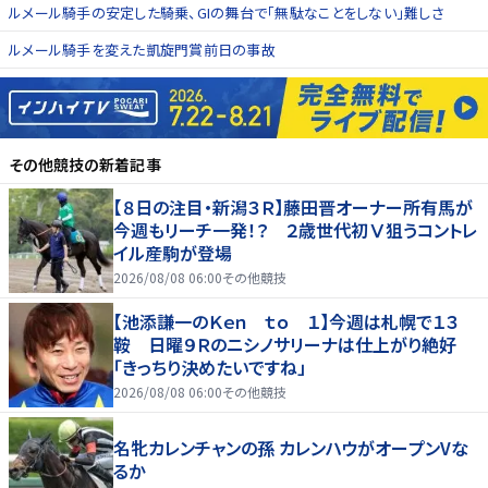
ルメール騎手の安定した騎乗、GIの舞台で「無駄なことをしない」難しさ
ルメール騎手を変えた凱旋門賞前日の事故
その他競技
の新着記事
【８日の注目・新潟３Ｒ】藤田晋オーナー所有馬が
今週もリーチ一発！？ ２歳世代初Ⅴ狙うコントレ
イル産駒が登場
2026/08/08 06:00
その他競技
【池添謙一のＫｅｎ ｔｏ １】今週は札幌で１３
鞍 日曜９Ｒのニシノサリーナは仕上がり絶好
「きっちり決めたいですね」
2026/08/08 06:00
その他競技
名牝カレンチャンの孫 カレンハウがオープンVな
るか