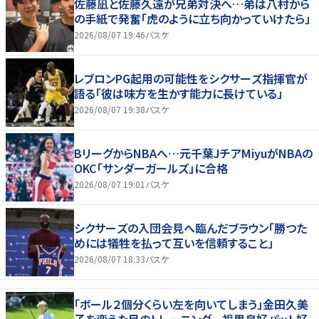
佐藤凪と佐藤久遠が兄弟対決へ…弟は八村から
の手紙で発奮「虎のように立ち向かっていけたら」
2026/08/07 19:46
バスケ
レブロンPG起用の可能性をシクサーズ指揮官が
語る「彼は味方を生かす能力に長けている」
2026/08/07 19:38
バスケ
BリーグからNBAへ…元千葉JチアMiyuがNBAの
OKC「サンダーガールズ」に合格
2026/08/07 19:01
バスケ
シクサーズの入団会見へ臨んだブラウン「勝つた
めには犠牲を払って互いを信頼すること」
2026/08/07 18:33
バスケ
「ボール２個分くらい左を向いてしまう」金田久美