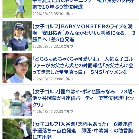
子を変えた目のトレーニング 視界良好パット好
調で１０年ぶり首位発進
2026/08/08 05:30
ゴルフ
【女子ゴルフ】ＢＡＢＹＭＯＮＳＴＥＲのライブを満
喫 安田祐香「みんなかわいい。刺激になる」 ３
勝目へ１差５位発進
2026/08/07 23:10
ゴルフ
「どちらもめちゃくちゃ可愛いよ」 人気女子ゴル
ファーがお父さん犬との対面報告「お父さんに会
ってきました♥♥真っ白」 ＳＮＳ「イケメンなお
父さん」「白戸家入りするんですか？」
2026/08/07 23:08
ゴルフ
【女子ゴルフ】憧れはイ・ボミと勝みなみ ２３歳・
池ケ谷瑠菜が４連続バーディーで首位発進「ビッ
クリ」
2026/08/07 22:39
ゴルフ
【女子ゴルフ】入谷響「恐怖もあった」 ６戦連続
予選落ち→首位発進 師匠・中嶋常幸の助言胸
に再出発