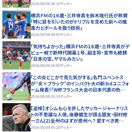
2026/08/08 06:10
サッカー
横浜ＦＭの１６歳・三井寺真を鈴木隆行氏が称賛
「特に目を引いたのがドリブルを含めた前への推
進力とボールを扱う技術」
2026/08/08 06:05
サッカー
「気持ちよかった」横浜ＦＭの１６歳・三井寺真がデ
ビュー戦で新時代開幕１号、副主将・宮市も絶賛
「日本の宝。ヤマルみたい」
2026/08/08 06:00
サッカー
｢この炎どこかで見た気がする｣名門ユベントス
が“炎×ブラック”のインパクト大の新3rdユニフォ
ーム発表！｢W杯フランス大会の日本代表の色違
いを感じさせる｣
2026/08/08 05:35
サッカー
【追悼】オシムも心を許したサッカージャーナリス
トの不思議な人徳。後藤健生が語る盟友・田村修
一さん(2)全州のはずが原州へ？ 愛すべき男
の“大迷子”伝説
2026/08/08 05:20
サッカー