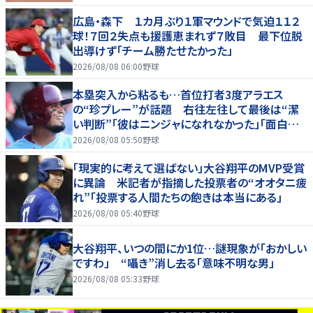
広島・森下 １カ月ぶり１軍マウンドで気迫１１２
球！７回２失点も援護恵まれず７敗目 最下位脱
出導けず「チーム勝たせたかった」
2026/08/08 06:00
野球
本塁突入から粘るも…首位打者3度アラエス
の“珍プレー”が話題 右往左往して最後は“潔
い判断”「彼はニンジャになれなかった」「面白すぎ
る」
2026/08/08 05:50
野球
「現実的に考えて選ばない」大谷翔平のMVP受賞
に異論 米記者が指摘した投票者の“オオタニ疲
れ”「投票する人間たちの飽きは本当にある」
2026/08/08 05:40
野球
大谷翔平、いつの間にか1位…謎現象が「おかしい
ですわ」 “囁き”消し去る「意味不明な男」
2026/08/08 05:33
野球