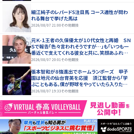
細江純子のレパードS注目馬 コース適性が問わ
れる舞台で挙げた馬は
2026/08/07 21:00
その他競技
元Ｋ-１王者の久保優太が１０代女性と再婚 ＳＮ
Ｓで報告「色々言われそうですが…」も「いつも一
番近くで支えてくれる彼女と共に、笑顔あふれる
家庭を築いていきたい」
2026/08/07 20:01
その他競技
張本智和が８強進出でホームランポーズ 甲子
園は地元の仙台育英を応援 須江監督から「学
ぶこともある。僕が野球をやっていたら入りたかっ
た」
2026/08/07 19:33
その他競技