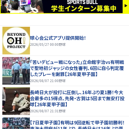
球心会公式アプリ提供開始！
2026/05/27 00:00
野球
｢苦いデビュー戦になった｣立命館宇治vs有明戦
で聖地初ジャッジの女性審判、6回に自ら判定覆
したプレーを謝罪【26年夏甲子園】
2026/08/07 21:00
野球
長崎日大が投打に圧倒し、16年ぶり夏1勝！今大
会最多の15得点、先発・古賀は5回まで無安打投
球【26年夏甲子園】
2026/08/07 21:31
野球
【7日夏甲子園】有明は9回逆転で甲子園初勝利！
東海大甲府が11年ぶり、長崎日大は16年ぶり夏