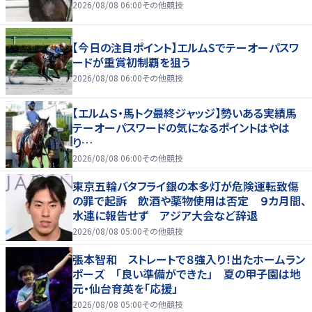
2026/08/08 06:00
その他競技
【今日の注目ポイント】エルムSでテーオーパスワ
ードが重賞初制覇を狙う
2026/08/08 06:00
その他競技
【エルムＳ・馬トク最終ジャッジ】勢いある実績馬
テーオーパスワードの気になるポイントはやは
り…
2026/08/08 06:00
その他競技
東京五輪バタフライ銀の本多灯が危険運転致傷
の罪で起訴 飲酒や薬物使用は否定 ９カ月間、
水連に報告せず アジア大会など辞退
2026/08/08 05:00
その他競技
張本智和 ストレートで８強入り！出たホームラン
ポーズ 「良い準備ができた」 夏の甲子園は地
元・仙台育英を「応援」
2026/08/08 05:00
その他競技