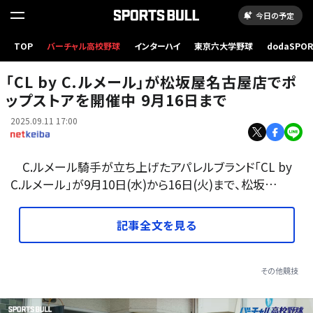
今日の予定
TOP
バーチャル高校野球
インターハイ
東京六大学野球
dodaSPO
キャロットファームとコラボした長袖シャツ(提供：Cl by C.ルメール)
（新しいタブ
「CL by C.ルメール」が松坂屋名古屋店でポ
ップストアを開催中 9月16日まで
2025.09.11 17:00
C.ルメール騎手が立ち上げたアパレルブランド「CL by
C.ルメール」が9月10日(水)から16日(火)まで、松坂…
記事全文を見る
その他競技