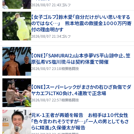
2026/08/07 21:43
ゴルフ
【女子ゴルフ】鈴木愛「自分だけがいい思いをする
のではなく…」 熊本地震の救援金１０００万円寄
付の理由明かす
2026/08/07 21:34
ゴルフ
【ONE】「SAMURAI2」山本歩夢VS平山諒中止、笠
原弘希VS塩川琉斗は契約体重で開催
2026/08/07 23:18
相撲格闘技
【ONE】スーパーレックがまさかの右ひざ負傷でダ
ヤカエフにTKO負け、４連敗で正念場
2026/08/07 22:57
相撲格闘技
元Ｋ-１王者が再婚を報告 お相手は１０代女性
「色々言われそうですが…」「一人の男としてもさ
らに精進」久保優太が報告