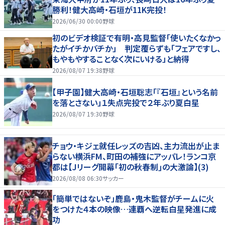
勝利！健大高崎・石垣が11K完投！
2026/06/30 00:00
野球
初のビデオ検証で有明・高見監督「使いたくなかっ
たがイチかバチか」 判定覆らずも「フェアですし、
もやもやすることなく次にいける」と納得
2026/08/07 19:38
野球
【甲子園】健大高崎・石垣聡志「『石垣』という名前
を落とさない」１失点完投で２年ぶり夏白星
2026/08/07 19:30
野球
チョウ・キジェ就任レッズの吉凶、主力流出が止ま
らない横浜FM、町田の補強にアッパレ！ランコ京
都は【Jリーグ開幕｢初の秋春制｣の大激論】(3)
2026/08/08 06:30
サッカー
「簡単ではないぞ」鹿島・鬼木監督がチームに火
をつけた４本の映像…連覇へ逆転白星発進に成
功