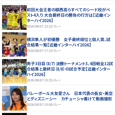
前回大会王者の鎮西高らすべてのシード校がベ
スト4入り 大会最終日の勝負の行方は【近畿イン
ターハイ2026】
2026/08/07 22:22
バレー
横浜隼人が初優勝 女子最終順位と個人賞、試
合結果一覧【近畿インターハイ2026】
2026/08/07 17:23
バレー
男子3日目（8/7）決勝トーナメント3、4回戦全12試
合結果と最終日（8/8）の試合予定【近畿インター
ハイ2026】
2026/08/07 15:25
バレー
バレーボール大友愛さん 日本代表の長女・美空
とディズニーシー カチューシャ着けて動画撮影
2026/08/07 15:08
バレー