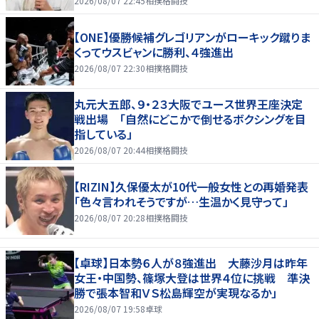
2026/08/07 22:45
相撲格闘技
【ONE】優勝候補グレゴリアンがローキック蹴りま
くってウスビャンに勝利、４強進出
2026/08/07 22:30
相撲格闘技
丸元大五郎、９・２３大阪でユース世界王座決定
戦出場 「自然にどこかで倒せるボクシングを目
指している」
2026/08/07 20:44
相撲格闘技
【RIZIN】久保優太が10代一般女性との再婚発表
「色々言われそうですが…生温かく見守って」
2026/08/07 20:28
相撲格闘技
【卓球】日本勢６人が８強進出 大藤沙月は昨年
女王・中国勢、篠塚大登は世界４位に挑戦 準決
勝で張本智和ＶＳ松島輝空が実現なるか」
2026/08/07 19:58
卓球