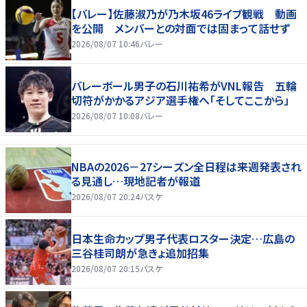
【バレー】佐藤淑乃が乃木坂46ライブ観戦 動画
を公開 メンバーとの対面では固まって話せず
2026/08/07 10:46
バレー
バレーボール男子の石川祐希がVNL報告 五輪
切符がかかるアジア選手権へ「そしてここから」
2026/08/07 10:08
バレー
NBAの2026－27シーズン全日程は来週発表され
る見通し…現地記者が報道
2026/08/07 20:24
バスケ
日本生命カップ男子代表ロスター決定…広島の
三谷桂司朗が急きょ追加招集
2026/08/07 20:15
バスケ