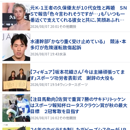
元Ｋ-１王者の久保優太が１０代女性と再婚 ＳＮ
Ｓで報告「色々言われそうですが…」も「いつも一
番近くで支えてくれる彼女と共に、笑顔あふれる
家庭を築いていきたい」
2026/08/07 20:01
その他競技
水連幹部「かなり重く受け止めている」 競泳・本
多灯が危険運転致傷起訴
2026/08/07 19:43
水泳
【フィギュア】坂本花織さん「今は主婦頑張ってま
す」スポーツ功労者表彰式 謝辞の大役も
2026/08/07 19:54
ウィンタースポーツ
【注目馬動向】佐賀で重賞７勝のサキドリトッケン
はスポーツ報知杯ロータスクラウン賞が秋の最大
目標 ２冠奪取を目指す
2026/08/07 16:02
その他競技
２４年のカペラＳを制したガビーズシスターがＪＲ