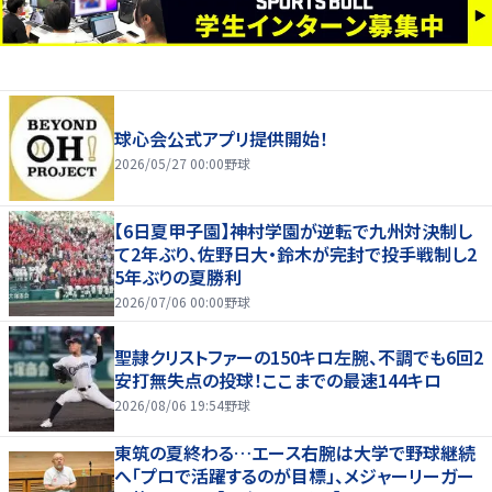
球心会公式アプリ提供開始！
2026/05/27 00:00
野球
【6日夏甲子園】神村学園が逆転で九州対決制し
て2年ぶり、佐野日大・鈴木が完封で投手戦制し2
5年ぶりの夏勝利
2026/07/06 00:00
野球
聖隷クリストファーの150キロ左腕、不調でも6回2
安打無失点の投球！ここまでの最速144キロ
2026/08/06 19:54
野球
東筑の夏終わる…エース右腕は大学で野球継続
へ「プロで活躍するのが目標」、メジャーリーガー