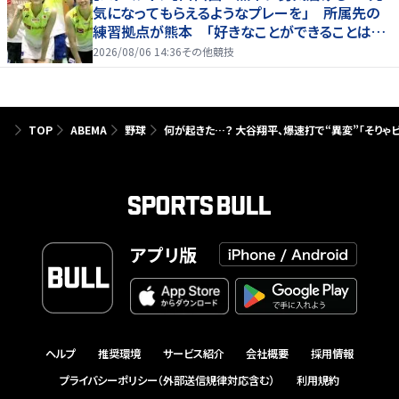
気になってもらえるようなプレーを」 所属先の
練習拠点が熊本 「好きなことができることは当
たり前じゃない」
2026/08/06 14:36
その他競技
TOP
ABEMA
野球
何が起きた…？ 大谷翔平、爆速打で“異変”「そりゃ
アプリ版
ヘルプ
推奨環境
サービス紹介
会社概要
採用情報
プライバシーポリシー（外部送信規律対応含む）
利用規約