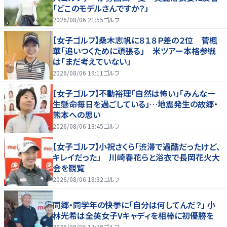
「どこのモデルさんですか？」
2026/08/06 21:55
ゴルフ
【女子ゴルフ】桑木志帆に８１８Ｐ差の２位 菅楓
華「追いつくために頑張る」 米ツアー本格参戦
は「まだ考えていない」
2026/08/06 19:11
ゴルフ
【女子ゴルフ】不動裕理「自然は怖い」「みんな一
生懸命毎日を過ごしている」…地震発生の故郷・
熊本への思い
2026/08/06 18:45
ゴルフ
【女子ゴルフ】小祝さくら「渋滞で過酷だったけど、
キレイだった」 川崎春花らと浴衣で長岡花火大
会を観覧
2026/08/06 18:32
ゴルフ
同郷・同学年の快挙に「自分は何してんだ？」 小
林光希は全英女子Vキャディを相棒に初優勝を
2026/08/06 17:29
ゴルフ