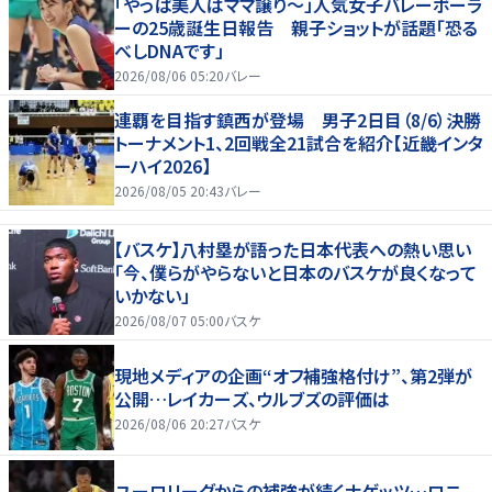
「やっぱ美人はママ譲り～」人気女子バレーボーラ
ーの25歳誕生日報告 親子ショットが話題「恐る
べしDNAです」
2026/08/06 05:20
バレー
連覇を目指す鎮西が登場 男子2日目（8/6）決勝
トーナメント1、2回戦全21試合を紹介【近畿インタ
ーハイ2026】
2026/08/05 20:43
バレー
【バスケ】八村塁が語った日本代表への熱い思い
「今、僕らがやらないと日本のバスケが良くなって
いかない」
2026/08/07 05:00
バスケ
現地メディアの企画“オフ補強格付け”、第2弾が
公開…レイカーズ、ウルブズの評価は
2026/08/06 20:27
バスケ
ユーロリーグからの補強が続くナゲッツ…ロニ