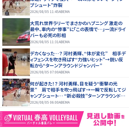
プシュート”炸裂
2026/08/05 11:45
ABEMA
大荒れ世界ラリーでまさかのハプニング 激走の
最中、車内の“惨事”に「この表情で…」一流ドライ
バーも必死の形相
2026/08/05 11:31
ABEMA
デカくなった…？ 河村勇輝、“体が変化” 相手デ
ィフェンスを吹き飛ばす“力強いヒット”→鋭い反
転から“ターンアラウンドジャンパー”
2026/08/05 07:00
ABEMA
何が起きた！？ 河村勇輝、目を疑う“衝撃の光
景” 肩で相手を吹っ飛ばす→一瞬で反転してジ
ャンプシュート… “新必殺技”ターンアラウンドジ
ャンパー炸裂
2026/08/05 06:00
ABEMA