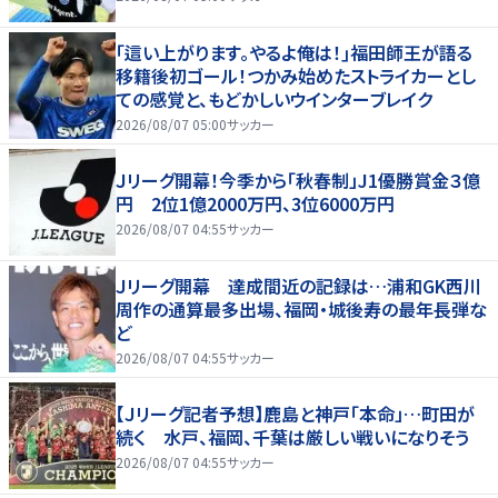
｢這い上がります。やるよ俺は！｣福田師王が語る
移籍後初ゴール！つかみ始めたストライカーとし
ての感覚と、もどかしいウインターブレイク
2026/08/07 05:00
サッカー
Ｊリーグ開幕！今季から「秋春制」J1優勝賞金３億
円 2位1億2000万円、3位6000万円
2026/08/07 04:55
サッカー
Ｊリーグ開幕 達成間近の記録は…浦和GK西川
周作の通算最多出場、福岡・城後寿の最年長弾な
ど
2026/08/07 04:55
サッカー
【Ｊリーグ記者予想】鹿島と神戸「本命」…町田が
続く 水戸、福岡、千葉は厳しい戦いになりそう
2026/08/07 04:55
サッカー