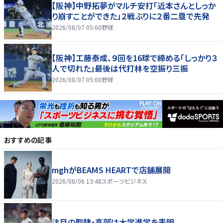
【阪神】中野拓夢がマルチ安打「近本さんとしっか
り崩すことができた」２戦ぶりに２番二塁で先発
2026/08/07 05:00
野球
【阪神】工藤泰成、９回を16球で締める「しっかり３
人で切れた」最後は代打林を空振り三振
2026/08/07 05:00
野球
おすすめの記事
mghがBEAMS HEARTで店舗展開
2026/08/06 13:48
スポーツビジネス
注目の聖隷・高部は大学進学を表明