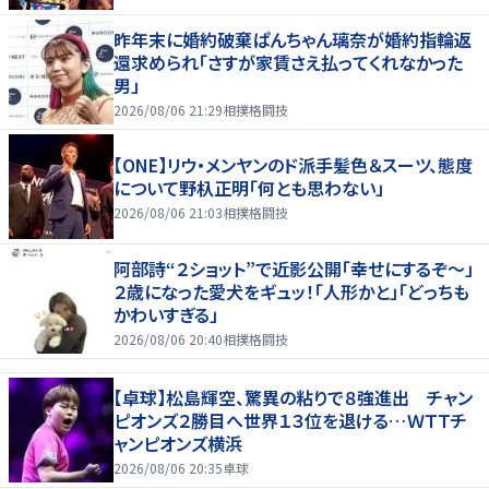
昨年末に婚約破棄ぱんちゃん璃奈が婚約指輪返
還求められ「さすが家賃さえ払ってくれなかった
男」
2026/08/06 21:29
相撲格闘技
【ONE】リウ・メンヤンのド派手髪色＆スーツ、態度
について野杁正明「何とも思わない」
2026/08/06 21:03
相撲格闘技
阿部詩“２ショット”で近影公開「幸せにするぞ〜」
２歳になった愛犬をギュッ！「人形かと」「どっちも
かわいすぎる」
2026/08/06 20:40
相撲格闘技
【卓球】松島輝空、驚異の粘りで８強進出 チャン
ピオンズ２勝目へ世界１３位を退ける…ＷＴＴチ
ャンピオンズ横浜
2026/08/06 20:35
卓球