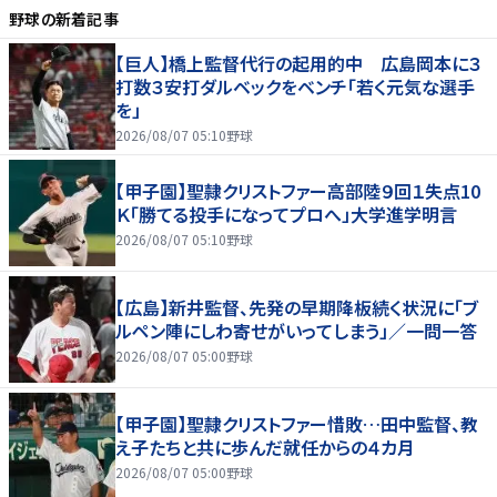
野球
の新着記事
【巨人】橋上監督代行の起用的中 広島岡本に３
打数３安打ダルベックをベンチ「若く元気な選手
を」
2026/08/07 05:10
野球
【甲子園】聖隷クリストファー高部陸９回１失点10
Ｋ「勝てる投手になってプロへ」大学進学明言
2026/08/07 05:10
野球
【広島】新井監督、先発の早期降板続く状況に「ブ
ルペン陣にしわ寄せがいってしまう」／一問一答
2026/08/07 05:00
野球
【甲子園】聖隷クリストファー惜敗…田中監督、教
え子たちと共に歩んだ就任からの４カ月
2026/08/07 05:00
野球