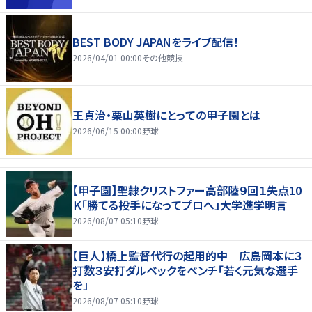
BEST BODY JAPANをライブ配信！
2026/04/01 00:00
その他競技
王貞治・栗山英樹にとっての甲子園とは
2026/06/15 00:00
野球
【甲子園】聖隷クリストファー高部陸９回１失点10
Ｋ「勝てる投手になってプロへ」大学進学明言
2026/08/07 05:10
野球
【巨人】橋上監督代行の起用的中 広島岡本に３
打数３安打ダルベックをベンチ「若く元気な選手
を」
2026/08/07 05:10
野球