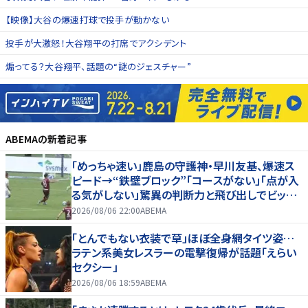
【映像】大谷の爆速打球で投手が動かない
投手が大激怒！大谷翔平の打席でアクシデント
煽ってる？大谷翔平、話題の“謎のジェスチャー”
ABEMA
の新着記事
「めっちゃ速い」鹿島の守護神・早川友基、爆速ス
ピード→“鉄壁ブロック”「コースがない」「点が入
る気がしない」驚異の判断力と飛び出しでビッグ
セーブ
2026/08/06 22:00
ABEMA
「とんでもない衣装で草」ほぼ全身網タイツ姿…
ラテン系美女レスラーの電撃復帰が話題「えらい
セクシー」
2026/08/06 18:59
ABEMA