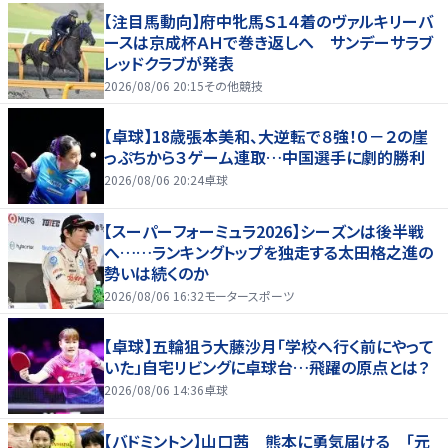
【注目馬動向】府中牝馬Ｓ１４着のヴァルキリーバ
ースは京成杯ＡＨで巻き返しへ サンデーサラブ
レッドクラブが発表
2026/08/06 20:15
その他競技
【卓球】18歳張本美和、大逆転で８強！０－２の崖
っぷちから３ゲーム連取…中国選手に劇的勝利
2026/08/06 20:24
卓球
【スーパーフォーミュラ2026】シーズンは後半戦
へ……ランキングトップを独走する太田格之進の
勢いは続くのか
2026/08/06 16:32
モータースポーツ
【卓球】五輪狙う大藤沙月「学校へ行く前にやって
いた」自宅リビングに卓球台…飛躍の原点とは？
2026/08/06 14:36
卓球
【バドミントン】山口茜 熊本に勇気届ける 「元