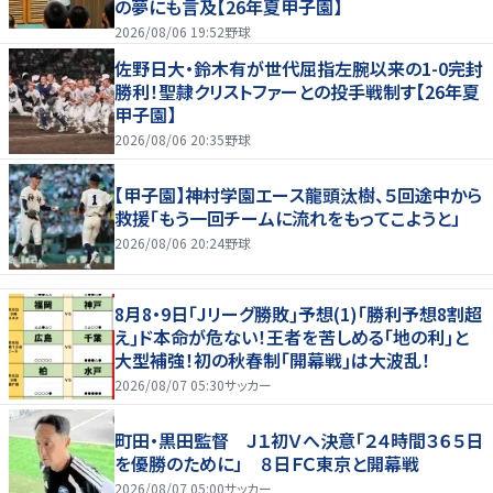
の夢にも言及【26年夏甲子園】
2026/08/06 19:52
野球
佐野日大・鈴木有が世代屈指左腕以来の1-0完封
勝利！聖隷クリストファーとの投手戦制す【26年夏
甲子園】
2026/08/06 20:35
野球
【甲子園】神村学園エース龍頭汰樹、５回途中から
救援「もう一回チームに流れをもってこようと」
2026/08/06 20:24
野球
8月8・9日｢Jリーグ勝敗｣予想(1)｢勝利予想8割超
え｣ド本命が危ない！王者を苦しめる｢地の利｣と
大型補強！初の秋春制｢開幕戦｣は大波乱！
2026/08/07 05:30
サッカー
町田・黒田監督 Ｊ１初Ｖへ決意「２４時間３６５日
を優勝のために」 ８日ＦＣ東京と開幕戦
2026/08/07 05:00
サッカー