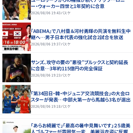
ー・ウォーカー四世と1年契約に合意
2026/08/06 19:43
バスケ
『ABEMA』で八村塁＆河村勇輝の共演を無料生中
継へ…男子日本代表の強化試合2試合を放送
2026/08/06 19:37
バスケ
サンズ、攻守の要の”悪役”ブルックスと契約延長
に合意…3年約115億円の完全保証
2026/08/06 19:23
バスケ
「第34回日・韓・中ジュニア交流競技会」の大会ロ
スターが発表…中部大第一から馬越ら3名が選出
2026/08/06 19:18
バスケ
「あらお綺麗で」「最高の暑中見舞いです」２５歳美
人ゴルファーが雰囲気一変 美麗浴衣姿に反響