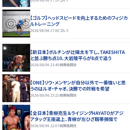
【ゴルフ】ヘッドスピードを向上するためのフィジカ
ルトレーニング
2026/08/06 17:00
ゴルフ
【新日本】ボルチンが辻陽太を下し、TAKESHITA
と並ぶ勝ち点10、大岩陵平らが8点で追う
2026/08/06 23:45
相撲格闘技
【ONE】リウ・メンヤンが自分以外で一番強いと思
うのはルオ・チャオ、決勝での対戦を希望
2026/08/06 23:21
相撲格闘技
【全日本】青柳亮生＆ライジングHAYATOがアジ
アタッグ王座返上、青柳が左ひざ靱帯損傷で
2026/08/06 22:07
相撲格闘技