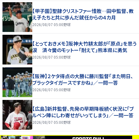
【甲子園】聖隷クリストファー惜敗…田中監督、教
え子たちと共に歩んだ就任からの４カ月
2026/08/07 05:00
野球
【とっておきメモ】阪神大竹耕太郎が「原点」を思う
涙 済々黌のモットー「耐えて」熊本県に勇気
2026/08/07 05:00
野球
【阪神】２ケタ得点の大勝に藤川監督「また明日、
ブラックタイガースですかね」／一問一答
2026/08/07 05:00
野球
【広島】新井監督、先発の早期降板続く状況に「ブ
ルペン陣にしわ寄せがいってしまう」／一問一答
2026/08/07 05:00
野球