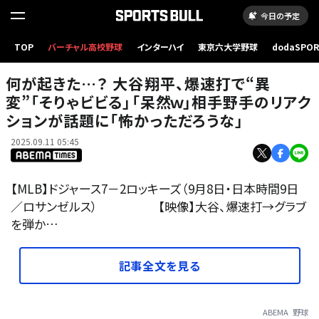
今日の予定
何が起きた…？ 大谷翔平、爆速打で“異変”「そりゃビビる」「呆然ｗ」相手野手のリアクション
TOP
バーチャル高校野球
インターハイ
東京六大学野球
dodaSPO
が話題に「怖かっただろうな」
（新しいタブ
何が起きた…？ 大谷翔平、爆速打で“異
変”「そりゃビビる」「呆然ｗ」相手野手のリアク
ションが話題に「怖かっただろうな」
2025.09.11 05:45
【MLB】ドジャース7－2ロッキーズ（9月8日・日本時間9日
／ロサンゼルス） 【映像】大谷、爆速打→グラブ
を弾か…
記事全文を見る
ABEMA
野球