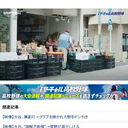
関連記事
【映像】大谷、爆速打→グラブを弾かれた野手ドン引き
【映像】大谷、“理解不能弾”→菅野が首かしげる