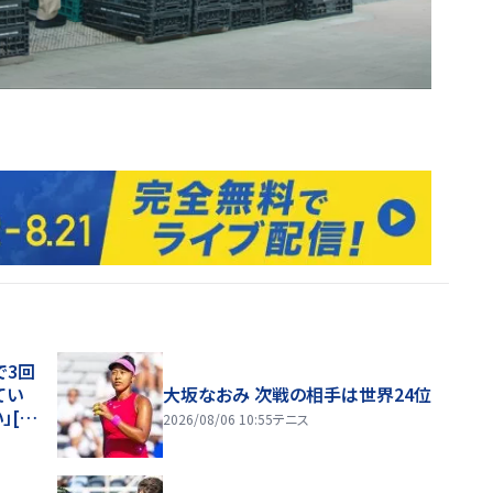
で3回
てい
大坂なおみ 次戦の相手は世界24位
」[ナ
2026/08/06 10:55
テニス