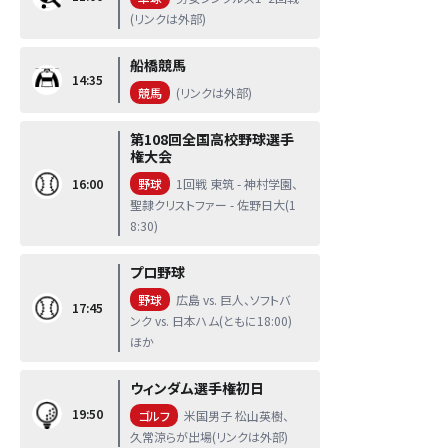
(リンクは外部)
船橋競馬
14:35
競馬
(リンクは外部)
第108回全国高校野球選手
権大会
16:00
野球
1回戦 東筑 - 神村学園、
聖隷クリストファー - 佐野日大(1
8:30)
プロ野球
野球
広島 vs. 巨人、ソフトバ
17:45
ンク vs. 日本ハム(ともに18:00)
ほか
ウィンダム選手権初日
19:50
ゴルフ
米国男子 松山英樹、
久常涼らが出場(リンクは外部)