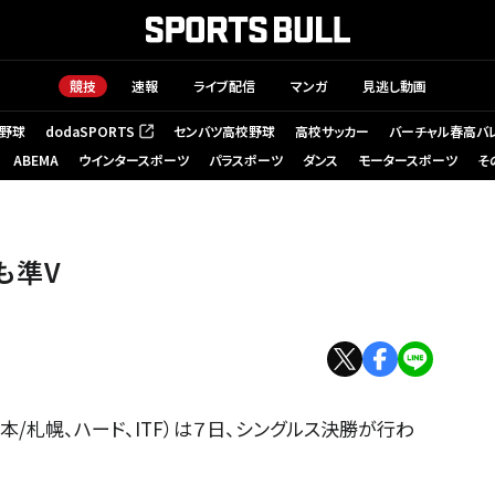
競技
速報
ライブ配信
マンガ
見逃し動画
野球
dodaSPORTS
センバツ高校野球
高校サッカー
バーチャル春高バ
（新しいタブで開く）
ABEMA
ウインタースポーツ
パラスポーツ
ダンス
モータースポーツ
そ
も準V
1（日本/札幌、ハード、ITF）は７日、シングルス決勝が行わ