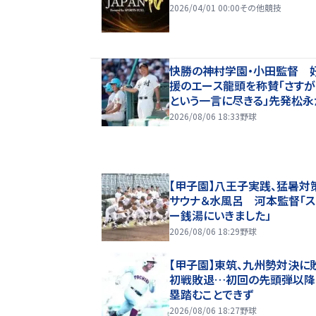
2026/04/01 00:00
その他競技
快勝の神村学園・小田監督 
援のエース龍頭を称賛「さす
という一言に尽きる」先発松永
の継投策で逆転勝ち
2026/08/06 18:33
野球
【甲子園】八王子実践、猛暑対
サウナ＆水風呂 河本監督「
ー銭湯にいきました」
2026/08/06 18:29
野球
【甲子園】東筑、九州勢対決に
初戦敗退…初回の先頭弾以降
塁踏むことできず
2026/08/06 18:27
野球