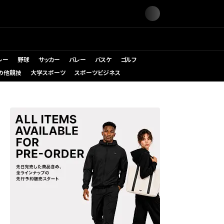
レー
野球
サッカー
バレー
バスケ
ゴルフ
の他競技
大学スポーツ
スポーツビジネス