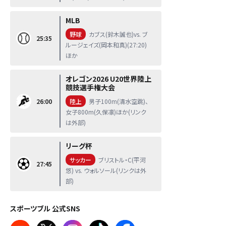
MLB
野球
カブス(鈴木誠也)vs. ブ
25:35
ルージェイズ(岡本和真)(27:20)
ほか
オレゴン2026 U20世界陸上
競技選手権大会
26:00
陸上
男子100m(清水空跳)、
女子800m(久保凛)ほか(リンク
は外部)
リーグ杯
サッカー
ブリストル・C(平河
27:45
悠) vs. ウォルソール(リンクは外
部)
スポーツブル 公式SNS