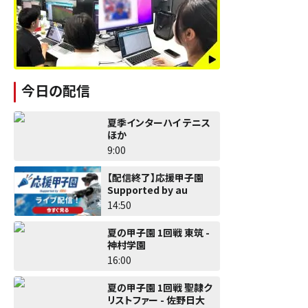
今日の配信
夏季インターハイ テニス
ほか
9:00
【配信終了】応援甲子園
Supported by au
14:50
夏の甲子園 1回戦 東筑 -
神村学園
16:00
夏の甲子園 1回戦 聖隷ク
リストファー - 佐野日大