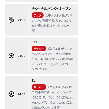
ナショナルバンク・オープン
テニス
女子ダブルス1回戦 サ
23:00
ムソノワ/加藤組戦、リャン エンシ
ュオ/青山組戦ほか(リンクは外
部)
ECL
サッカー
3次 第1戦 デブレツ
ェニ vs. コペンハーゲン(鈴木淳
24:00
之介)(26:00)、アヤックス(板倉滉)
vs. シェルボーン(27:00)ほか(リ
ンクは外部)
EL
サッカー
3次 第1戦 ヤギェロ
ニア(小林友希) vs. レンジャーズ
24:00
(25:00)、ザルツブルク(北野颯太、
チェイス・アンリ) vs. パフォス(26:
00)ほか(リンクは外部)