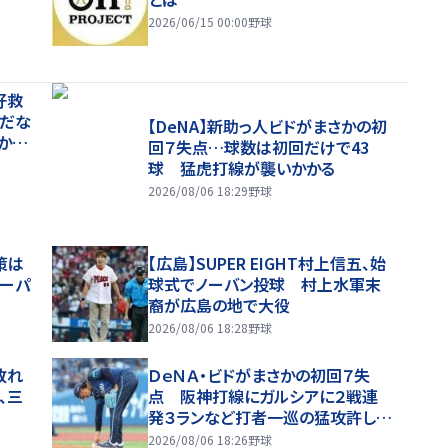
2026/06/15 00:00
野球
好救
がだな
【DeNA】新助っ人ビドがまさかの初
から
回７失点…球数は初回だけで43
球 猛虎打線が襲いかかる
2026/08/06 18:29
野球
策は
【広島】SUPER EIGHT村上信五、始
スーパ
球式でノーバン投球 村上水軍末
裔が広島の地で大役
2026/08/06 18:28
野球
敗れ
ＤｅＮＡ・ビドがまさかの初回７失
、三
点 阪神打線にガルシアに２戦連
発３ランなど打者一巡の猛攻許し１
イニングで４３球費やす
2026/08/06 18:26
野球