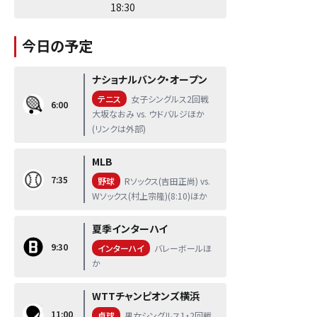
18:30
今日の予定
ナショナルバンク・オープン
テニス
女子シングルス2回戦
6:00
大坂なおみ vs. ウドバルジほか
(リンクは外部)
MLB
7:35
野球
Rソックス(吉田正尚) vs.
Wソックス(村上宗隆)(8:10)ほか
夏季インターハイ
9:30
インターハイ
バレーボールほ
か
WTTチャンピオンズ横浜
11:00
卓球
男女シングルス1・2回戦