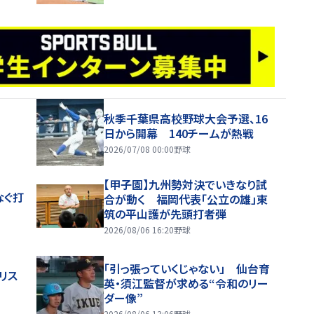
秋季千葉県高校野球大会予選、16
日から開幕 140チームが熱戦
2026/07/08 00:00
野球
【甲子園】九州勢対決でいきなり試
なぐ打
合が動く 福岡代表「公立の雄」東
筑の平山護が先頭打者弾
2026/08/06 16:20
野球
「引っ張っていくじゃない」 仙台育
リス
英・須江監督が求める“令和のリー
ダー像”
2026/08/06 13:06
野球