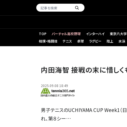
TOP
バーチャル高校野球
インターハイ
東京六大学
相撲・格闘技
テニス
卓球
ラグビー
陸上
水泳
内田海智 接戦の末に惜しく
2025.09.08 18:49
男子テニスのUCHIYAMA CUP Week
れ、第８シー…