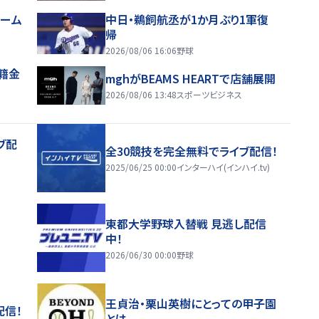
ホーム
中日・鵜飼航丞が1か月ぶり1軍復
帰
2026/08/06 16:06
野球
移籍金
mghがBEAMS HEARTで店舗展開
2026/08/06 13:48
スポーツビジネス
ブ配
全30競技を完全無料でライブ配信！
2025/06/25 00:00
インターハイ(インハイ.tv)
東都大学野球入替戦 見逃し配信
中！
2026/06/30 00:00
野球
王貞治・栗山英樹にとっての甲子園
配信！
とは