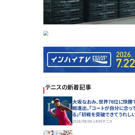
テニス
の新着記事
大坂なおみ、世界76位に快勝
戦進出。「コートが自分に合っ
る」「初戦を突破できてうれしい
ショナル・バンク・オープン]
2026/08/06 14:05
テニス