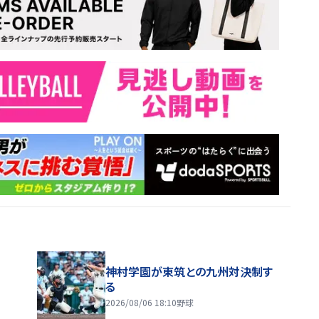
神村学園が東筑との九州対決制す
る
2026/08/06 18:10
野球