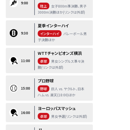
9:00
陸上
女子800m準決勝、男子
3000m決勝ほか(リンクは外部)
夏季インターハイ
9:30
インターハイ
バレーボール男
子決勝ほか
WTTチャンピオンズ横浜
11:00
卓球
男女シングルス準々決
勝(リンクは外部)
プロ野球
15:00
野球
巨人 vs. ヤクルト、日本
ハム vs. 楽天(18:00)ほか
ヨーロッパスマッシュ
16:00
卓球
男女予選(リンクは外部)
J1