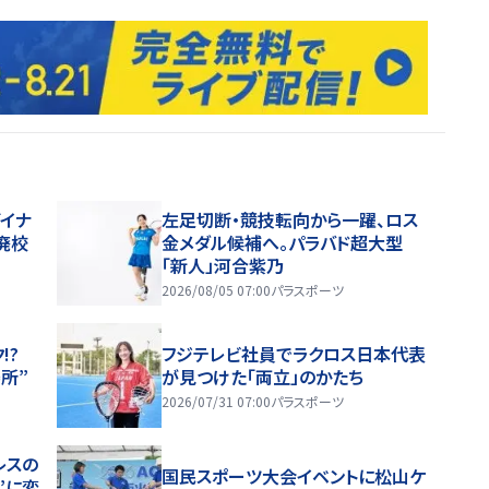
イナ
左足切断・競技転向から一躍、ロス
廃校
金メダル候補へ。パラバド超大型
「新人」河合紫乃
2026/08/05 07:00
パラスポーツ
!?
フジテレビ社員でラクロス日本代表
所”
が見つけた「両立」のかたち
2026/07/31 07:00
パラスポーツ
レスの
国民スポーツ大会イベントに松山ケ
”に変