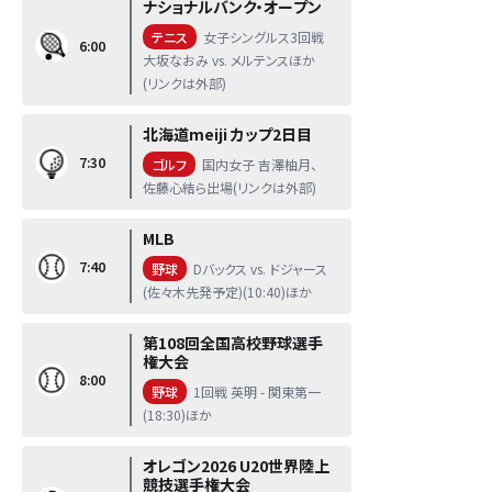
ナショナルバンク・オープン
テニス
女子シングルス3回戦
6:00
大坂なおみ vs. メルテンスほか
(リンクは外部)
北海道meiji カップ2日目
7:30
ゴルフ
国内女子 吉澤柚月、
佐藤心結ら出場(リンクは外部)
MLB
7:40
野球
Dバックス vs. ドジャース
(佐々木先発予定)(10:40)ほか
第108回全国高校野球選手
権大会
8:00
野球
1回戦 英明 - 関東第一
(18:30)ほか
オレゴン2026 U20世界陸上
競技選手権大会