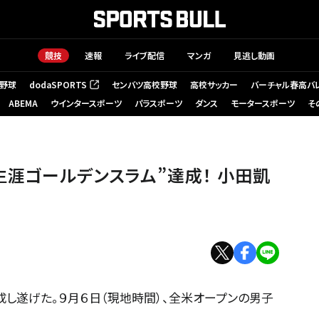
競技
速報
ライブ配信
マンガ
見逃し動画
野球
dodaSPORTS
センバツ高校野球
高校サッカー
バーチャル春高バ
（新しいタブで開く）
ABEMA
ウインタースポーツ
パラスポーツ
ダンス
モータースポーツ
そ
生涯ゴールデンスラム”達成！ 小田凱
成し遂げた。９月６日（現地時間）、全米オープンの男子