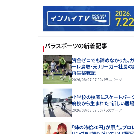
パラスポーツ
の新着記事
資金ゼロでも諦めなかった。ガ
ーレ鳥取・元Jリーガー社長の
再生挑戦記
2026/08/07 07:00
パラスポーツ
小学校の校庭にスケートパーク
廃校から生まれた“新しい居場
2026/08/03 07:00
パラスポーツ
「姉の時給30円」が原点。プロ
リングを“誰もがいていい場所