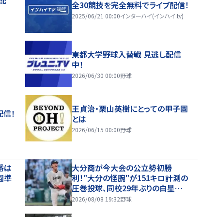
全30競技を完全無料でライブ配信！
2025/06/21 00:00
インターハイ(インハイ.tv)
東都大学野球入替戦 見逃し配信
中！
2026/06/30 00:00
野球
王貞治・栗山英樹にとっての甲子園
配信！
とは
2026/06/15 00:00
野球
番は
大分商が今大会の公立勢初勝
園準
利！"大分の怪腕"が151キロ計測の
】
圧巻投球、同校29年ぶりの白星呼び
込む【26年夏甲子園】
2026/08/08 19:32
野球