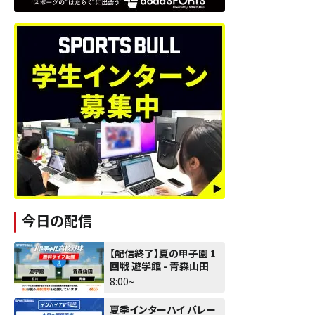
今日の配信
【配信終了】夏の甲子園 1
回戦 遊学館 - 青森山田
8:00~
夏季インターハイ バレー