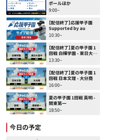
ボールほか
9:00~
【配信終了】応援甲子園
Supported by au
10:30~
【配信終了】夏の甲子園 1
回戦 白樺学園 - 東日大昌
平
13:30~
【配信終了】夏の甲子園 1
回戦 日本文理 - 大分商
16:00~
夏の甲子園 1回戦 英明 -
関東第一
18:50~
今日の予定