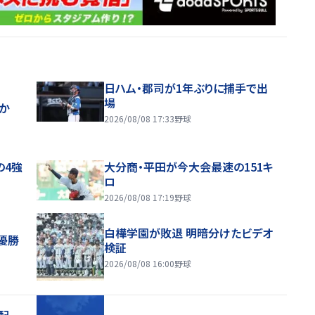
日ハム・郡司が1年ぶりに捕手で出
場
ほか
2026/08/08 17:33
野球
の4強
大分商・平田が今大会最速の151キ
ロ
2026/08/08 17:19
野球
白樺学園が敗退 明暗分けたビデオ
優勝
検証
2026/08/08 16:00
野球
配