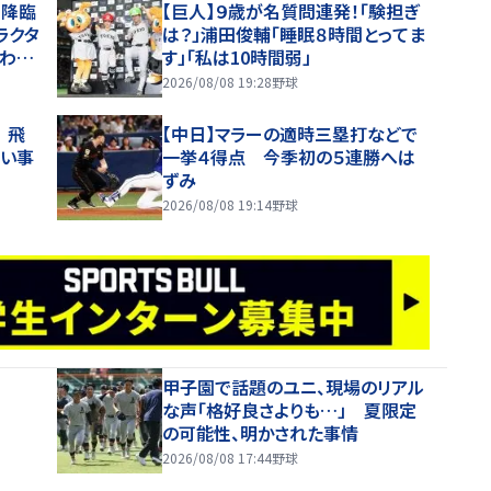
Ｄ降臨
【巨人】９歳が名質問連発！「験担ぎ
ラクタ
は？」浦田俊輔「睡眠８時間とってま
かわい
す」「私は10時間弱」
2026/08/08 19:28
野球
 飛
【中日】マラーの適時三塁打などで
ない事
一挙４得点 今季初の５連勝へは
ずみ
2026/08/08 19:14
野球
甲子園で話題のユニ、現場のリアル
な声「格好良さよりも…」 夏限定
の可能性、明かされた事情
2026/08/08 17:44
野球