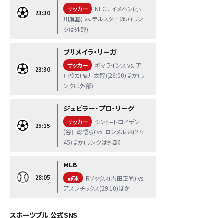
サッカー
NECナイメヘン(小
23:30
川航基) vs. テルスターほか(リン
クは外部)
プリメイラ・リーガ
サッカー
ギマラインス vs. ア
23:30
ロウカ(福井太智)(26:00)ほか(リ
ンクは外部)
ジュピラー・プロ・リーグ
サッカー
シント=トロイデン
25:15
(谷口彰悟ら) vs. ロンメルSK(27:
45)ほか(リンクは外部)
MLB
28:05
野球
Rソックス(吉田正尚) vs.
アスレチックス(29:10)ほか
スポーツブル 公式SNS