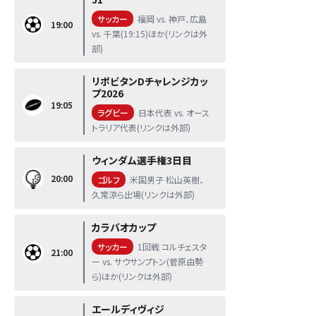
サッカー
福岡 vs. 神戸、広島
19:00
vs. 千葉(19:15)ほか(リンクは外
部)
リポビタンDチャレンジカッ
プ2026
19:05
ラグビー
日本代表 vs. オース
トラリア代表(リンクは外部)
ウィンダム選手権3日目
20:00
ゴルフ
米国男子 松山英樹、
久常涼ら出場(リンクは外部)
カラバオカップ
サッカー
1回戦 コルチェスタ
21:00
ー vs. サウサンプトン(菅原由勢
ら)ほか(リンクは外部)
エールディヴィジ