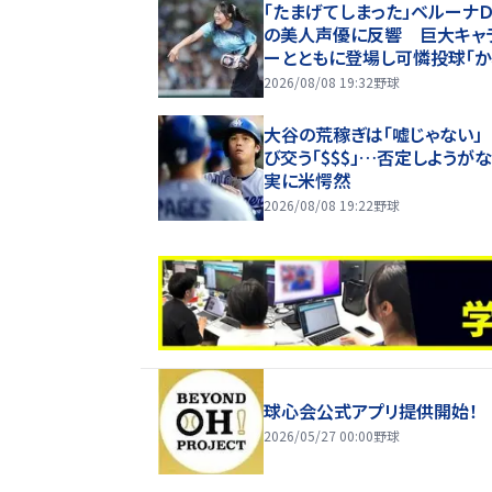
「たまげてしまった」ベルーナ
の美人声優に反響 巨大キャ
ーとともに登場し可憐投球「
い」
2026/08/08 19:32
野球
大谷の荒稼ぎは「嘘じゃない」
び交う「$$$」…否定しようが
実に米愕然
2026/08/08 19:22
野球
球心会公式アプリ提供開始！
2026/05/27 00:00
野球