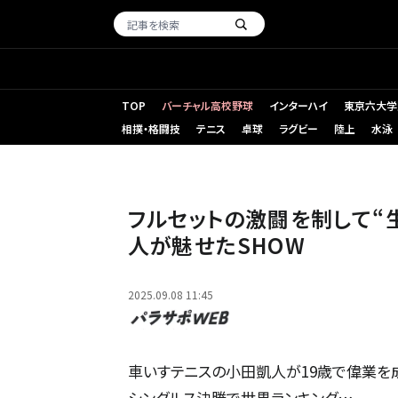
TOP
バーチャル高校野球
インターハイ
東京六大学
相撲・格闘技
テニス
卓球
ラグビー
陸上
水泳
フルセットの激闘を制して“
人が魅せたSHOW
2025.09.08 11:45
車いすテニスの小田凱人が19歳で偉業を
シングルス決勝で世界ランキング…