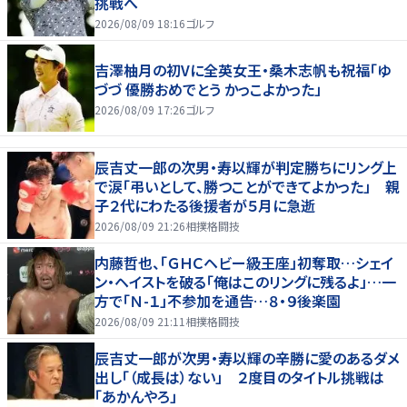
挑戦へ
2026/08/09 18:16
ゴルフ
吉澤柚月の初Vに全英女王・桑木志帆も祝福「ゆ
づづ 優勝おめでとう かっこよかった」
2026/08/09 17:26
ゴルフ
辰吉丈一郎の次男・寿以輝が判定勝ちにリング上
で涙「弔いとして、勝つことができてよかった」 親
子２代にわたる後援者が５月に急逝
2026/08/09 21:26
相撲格闘技
内藤哲也、「ＧＨＣヘビー級王座」初奪取…シェイ
ン・ヘイストを破る「俺はこのリングに残るよ」…一
方で「Ｎ-１」不参加を通告…８・９後楽園
2026/08/09 21:11
相撲格闘技
辰吉丈一郎が次男・寿以輝の辛勝に愛のあるダメ
出し「（成長は）ない」 ２度目のタイトル挑戦は
「あかんやろ」