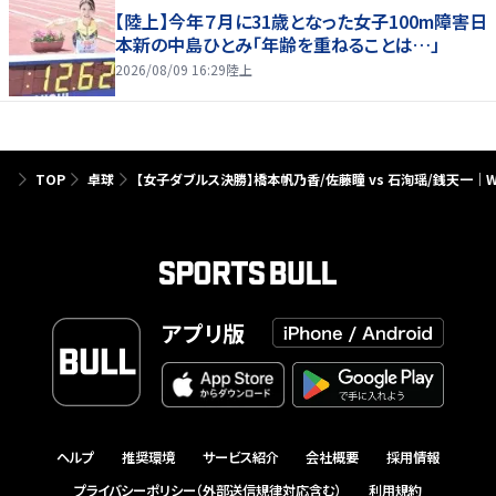
【陸上】今年７月に31歳となった女子100m障害日
本新の中島ひとみ「年齢を重ねることは…」
2026/08/09 16:29
陸上
TOP
卓球
【女子ダブルス決勝】橋本帆乃香/佐藤瞳 vs 石洵瑶/銭天一｜W
アプリ版
ヘルプ
推奨環境
サービス紹介
会社概要
採用情報
プライバシーポリシー（外部送信規律対応含む）
利用規約