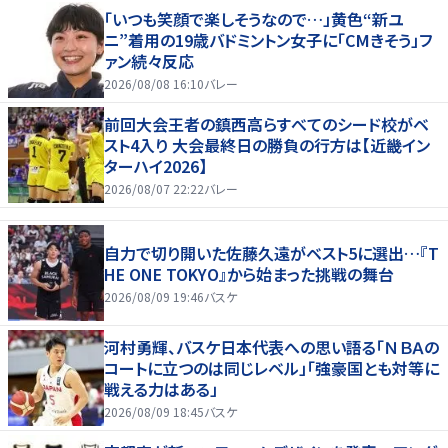
「いつも笑顔で楽しそうなので…」黄色“新ユ
ニ”着用の19歳バドミントン女子に「CMきそう」フ
ァン続々反応
2026/08/08 16:10
バレー
前回大会王者の鎮西高らすべてのシード校がベ
スト4入り 大会最終日の勝負の行方は【近畿イン
ターハイ2026】
2026/08/07 22:22
バレー
自力で切り開いた佐藤久遠がベスト5に選出…『T
HE ONE TOKYO』から始まった挑戦の舞台
2026/08/09 19:46
バスケ
河村勇輝、バスケ日本代表への思い語る「ＮＢＡの
コートに立つのは同じレベル」「強豪国とも対等に
戦える力はある」
2026/08/09 18:45
バスケ