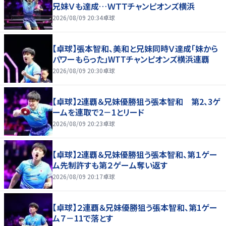
兄妹Ｖも達成…ＷＴＴチャンピオンズ横浜
2026/08/09 20:34
卓球
【卓球】張本智和、美和と兄妹同時Ｖ達成「妹から
パワーもらった」WTTチャンピオンズ横浜連覇
2026/08/09 20:30
卓球
【卓球】2連覇＆兄妹優勝狙う張本智和 第2、3ゲ
ームを連取で2－1とリード
2026/08/09 20:23
卓球
【卓球】2連覇＆兄妹優勝狙う張本智和、第１ゲー
ム先制許すも第２ゲーム奪い返す
2026/08/09 20:17
卓球
【卓球】２連覇＆兄妹優勝狙う張本智和、第1ゲー
ム７－11で落とす