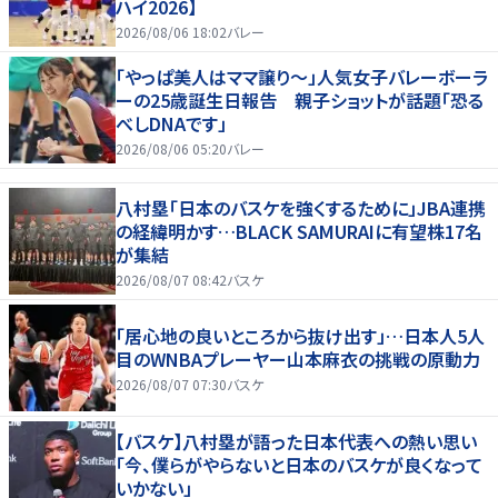
ハイ2026】
2026/08/06 18:02
バレー
「やっぱ美人はママ譲り～」人気女子バレーボーラ
ーの25歳誕生日報告 親子ショットが話題「恐る
べしDNAです」
2026/08/06 05:20
バレー
八村塁「日本のバスケを強くするために」JBA連携
の経緯明かす…BLACK SAMURAIに有望株17名
が集結
2026/08/07 08:42
バスケ
「居心地の良いところから抜け出す」…日本人5人
目のWNBAプレーヤー山本麻衣の挑戦の原動力
2026/08/07 07:30
バスケ
【バスケ】八村塁が語った日本代表への熱い思い
「今、僕らがやらないと日本のバスケが良くなって
いかない」