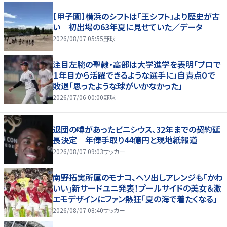
【甲子園】横浜のシフトは「王シフト」より歴史が古
い 初出場の63年夏に見せていた／データ
2026/08/07 05:55
野球
注目左腕の聖隷・高部は大学進学を表明「プロで
１年目から活躍できるような選手に」自責点０で
敗退「思ったような球がいかなかった」
2026/07/06 00:00
野球
退団の噂があったビニシウス、32年までの契約延
長決定 年俸手取り44億円と現地紙報道
2026/08/07 09:03
サッカー
南野拓実所属のモナコ、ヘソ出しアレンジも｢かわ
いい｣新サードユニ発表！プールサイドの美女＆激
エモデザインにファン熱狂｢夏の海で着たくなる｣
2026/08/07 08:40
サッカー