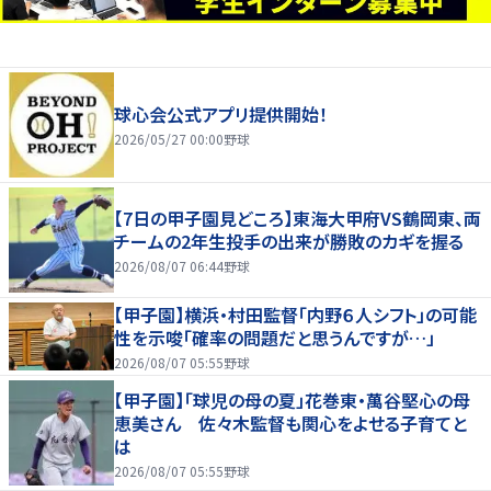
球心会公式アプリ提供開始！
2026/05/27 00:00
野球
【7日の甲子園見どころ】東海大甲府VS鶴岡東、両
チームの2年生投手の出来が勝敗のカギを握る
2026/08/07 06:44
野球
【甲子園】横浜・村田監督「内野６人シフト」の可能
性を示唆「確率の問題だと思うんですが…」
2026/08/07 05:55
野球
【甲子園】「球児の母の夏」花巻東・萬谷堅心の母
恵美さん 佐々木監督も関心をよせる子育てと
は
2026/08/07 05:55
野球