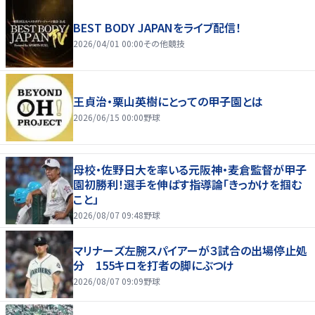
BEST BODY JAPANをライブ配信！
2026/04/01 00:00
その他競技
王貞治・栗山英樹にとっての甲子園とは
2026/06/15 00:00
野球
母校・佐野日大を率いる元阪神・麦倉監督が甲子
園初勝利！選手を伸ばす指導論「きっかけを掴む
こと」
2026/08/07 09:48
野球
マリナーズ左腕スパイアーが３試合の出場停止処
分 155キロを打者の脚にぶつけ
2026/08/07 09:09
野球