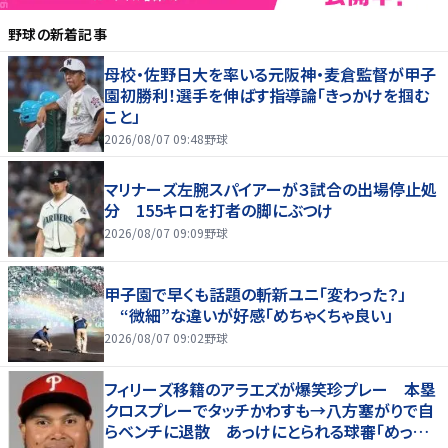
野球
の新着記事
母校・佐野日大を率いる元阪神・麦倉監督が甲子
園初勝利！選手を伸ばす指導論「きっかけを掴む
こと」
2026/08/07 09:48
野球
マリナーズ左腕スパイアーが３試合の出場停止処
分 155キロを打者の脚にぶつけ
2026/08/07 09:09
野球
甲子園で早くも話題の斬新ユニ「変わった？」
“微細”な違いが好感「めちゃくちゃ良い」
2026/08/07 09:02
野球
フィリーズ移籍のアラエズが爆笑珍プレー 本塁
クロスプレーでタッチかわすも→八方塞がりで自
らベンチに退散 あっけにとられる球審「めっちゃ