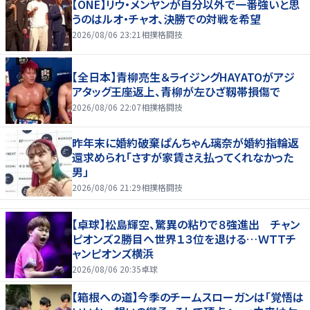
【ONE】リウ・メンヤンが自分以外で一番強いと思
うのはルオ・チャオ、決勝での対戦を希望
2026/08/06 23:21
相撲格闘技
【全日本】青柳亮生＆ライジングHAYATOがアジ
アタッグ王座返上、青柳が左ひざ靱帯損傷で
2026/08/06 22:07
相撲格闘技
昨年末に婚約破棄ぱんちゃん璃奈が婚約指輪返
還求められ「さすが家賃さえ払ってくれなかった
男」
2026/08/06 21:29
相撲格闘技
【卓球】松島輝空、驚異の粘りで８強進出 チャン
ピオンズ２勝目へ世界１３位を退ける…ＷＴＴチ
ャンピオンズ横浜
2026/08/06 20:35
卓球
【箱根への道】今季のチームスローガンは「覚悟は