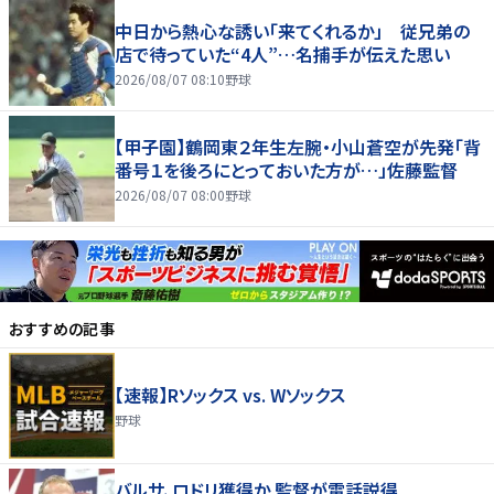
中日から熱心な誘い「来てくれるか」 従兄弟の
店で待っていた“4人”…名捕手が伝えた思い
2026/08/07 08:10
野球
【甲子園】鶴岡東２年生左腕・小山蒼空が先発「背
番号１を後ろにとっておいた方が…」佐藤監督
2026/08/07 08:00
野球
おすすめの記事
【速報】Rソックス vs. Wソックス
野球
バルサ、ロドリ獲得か 監督が電話説得