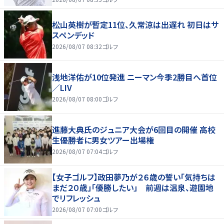
松山英樹が暫定11位、久常涼は出遅れ 初日はサ
スペンデッド
2026/08/07 08:32
ゴルフ
浅地洋佑が10位発進 ニーマン今季2勝目へ首位
／LIV
2026/08/07 08:00
ゴルフ
進藤大典氏のジュニア大会が6回目の開催 高校
生優勝者に男女ツアー出場権
2026/08/07 07:04
ゴルフ
【女子ゴルフ】政田夢乃が２６歳の誓い「気持ちは
まだ２０歳」「優勝したい」 前週は温泉、遊園地
でリフレッシュ
2026/08/07 07:00
ゴルフ