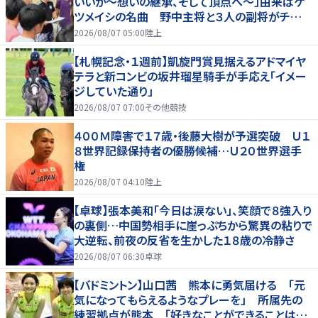
いいか～想いの継承、そして頂点へ～」由来はケ
ツメイシの名曲 野中主将と３人の副将がチーム
を引っ張る…夏合宿特集第１弾、国学院大
2026/08/07 05:00
陸上
【札幌記念・１週前】凱旋門賞見据えるアドマイヤ
テラと新コンビの坂井瑠星騎手が手応え「イメー
ジしていた通り」
2026/08/07 07:00
その他競技
４００Ｍ障害で１７歳・後藤大樹が予選突破 Ｕ１
８世界記録保持者の優勝候補…Ｕ２０世界選手
権
2026/08/07 04:10
陸上
【卓球】張本美和「今日は涙ない」、笑顔で８強入り
の裏側…中国勢相手に崖っぷちから驚異の粘りで
大逆転、前夜の反省を生かした１８歳の冷静さ
2026/08/07 06:30
卓球
【バドミントン】山口茜 熊本に勇気届ける 「元
気になってもらえるようなプレーを」 所属先の
練習拠点が熊本 「好きなことができることは当