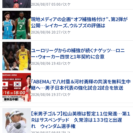
2026/08/07 05:00
バスケ
現地メディアの企画“オフ補強格付け”、第2弾が
公開…レイカーズ、ウルブズの評価は
2026/08/06 20:27
バスケ
ユーロリーグからの補強が続くナゲッツ…ロニ
ー・ウォーカー四世と1年契約に合意
2026/08/06 19:43
バスケ
『ABEMA』で八村塁＆河村勇輝の共演を無料生中
継へ…男子日本代表の強化試合2試合を放送
2026/08/06 19:37
バスケ
【米男子ゴルフ】松山英樹は暫定１１位発進…第１
Ｒはサスペンデッド 久常涼は１３３位と出遅
れ ウィンダム選手権
2026/08/07 08:55
ゴルフ