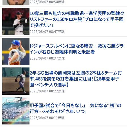
笑った」
2026/08/07 08:54
野球
10奪三振も無念の初戦敗退…進学表明の聖隷ク
リストファーの150キロ左腕「プロになって甲子園
で投げたい」
2026/08/07 08:47
野球
ドジャースブルペンに更なる暗雲…救援右腕クラ
インが右ひじ遊離体判明と米記者
2026/08/07 08:37
野球
2年ぶり出場の鶴岡東は左腕の2本柱＆チーム打
率.468を誇る巧打者集団に注目！【26年夏甲子
園・ベンチ入り選手】
2026/08/07 08:22
野球
甲子園3試合で「今日もなし」 気になる“初”の
行方…Xそわそわ「さあ、いつ」
2026/08/07 08:11
野球