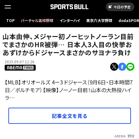
今日の予定
山本由伸、メジャー初ノーヒットノーラン目前でまさかのHR被弾… 日本人3人目の快挙おあ
TOP
バーチャル高校野球
インターハイ
東京六大学野球
dodaSPO
ずけからドジャースまさかのサヨナラ負け
（新しいタブ
山本由伸、メジャー初ノーヒットノーラン目前
でまさかのHR被弾… 日本人3人目の快挙お
あずけからドジャースまさかのサヨナラ負け
2025.09.07 11:26
【MLB】オリオールズ 4ー3 ドジャース（9月6日・日本時間7
日／ボルチモア）【映像】ノーノー目前！山本の大熱投ハイ
ラ…
記事全文を見る
ABEMA
野球