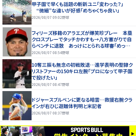
甲子園で早くも話題の斬新ユニ「変わった？」
“微細”な違いが好感「めちゃくちゃ良い」
2026/08/07 09:02
野球
フィリーズ移籍のアラエズが爆笑珍プレー 本塁
クロスプレーでタッチかわすも→八方塞がりで自
らベンチに退散 あっけにとられる球審「めっちゃ
笑った」
2026/08/07 08:54
野球
10奪三振も無念の初戦敗退…進学表明の聖隷ク
リストファーの150キロ左腕「プロになって甲子園
で投げたい」
2026/08/07 08:47
野球
ドジャースブルペンに更なる暗雲…救援右腕クラ
インが右ひじ遊離体判明と米記者
2026/08/07 08:37
野球