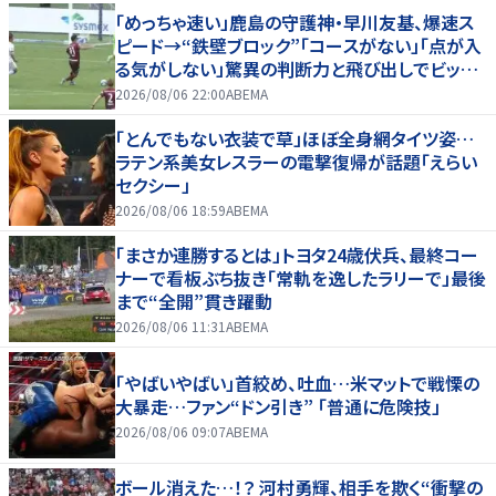
「めっちゃ速い」鹿島の守護神・早川友基、爆速ス
ピード→“鉄壁ブロック”「コースがない」「点が入
る気がしない」驚異の判断力と飛び出しでビッグ
セーブ
2026/08/06 22:00
ABEMA
「とんでもない衣装で草」ほぼ全身網タイツ姿…
ラテン系美女レスラーの電撃復帰が話題「えらい
セクシー」
2026/08/06 18:59
ABEMA
「まさか連勝するとは」トヨタ24歳伏兵、最終コー
ナーで看板ぶち抜き「常軌を逸したラリーで」最後
まで“全開”貫き躍動
2026/08/06 11:31
ABEMA
「やばいやばい」首絞め、吐血…米マットで戦慄の
大暴走…ファン“ドン引き” 「普通に危険技」
2026/08/06 09:07
ABEMA
ボール消えた…！？ 河村勇輝、相手を欺く“衝撃の