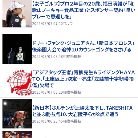
【女子ゴルフ】プロ２年目の２０歳、福田萌維が「和
歌山ノーキョー食品工業」とスポンサー契約「良い
プレーで恩返しを」
2026/08/07 07:00
ゴルフ
ドリー・ファンク・ジュニアさん、「新日本プロレス」
後楽園大会で追悼１０カウントゴングをささげる
2026/08/07 08:58
相撲格闘技
「アジアタッグ王者」青柳亮生＆ライジングＨＡＹＡ
ＴＯ、「王座返上」決定…亮生「左膝前十字靭帯損
傷」欠場で
2026/08/07 08:29
相撲格闘技
【新日本】ボルチンが辻陽太を下し、TAKESHITA
と並ぶ勝ち点10、大岩陵平らが8点で追う
2026/08/06 23:45
相撲格闘技