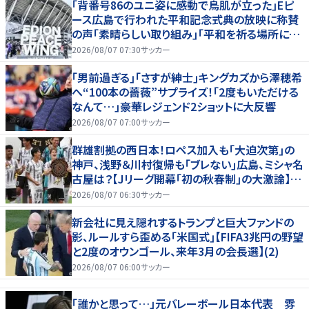
｢背番号86のユニ姿に感動で鳥肌が立った｣Eピ
ース広島で行われた平和記念式典の放映に称賛
の声｢素晴らしい取り組み｣｢平和を祈る場所に相
応しい｣
2026/08/07 07:30
サッカー
｢男前過ぎる｣｢さすが紳士｣キングカズから澤穂希
へ“100本の薔薇”サプライズ！｢2度もいただける
なんて…｣豪華レジェンド2ショットに大反響
2026/08/07 07:00
サッカー
群雄割拠の西日本！ロペス加入も｢大迫次第｣の
神戸、浅野＆川村復帰も｢ブレない｣広島、ミシャ名
古屋は？【Jリーグ開幕｢初の秋春制｣の大激論】
(2)
2026/08/07 06:30
サッカー
新会社に見え隠れするトランプと巨大ファンドの
影、ルールすら歪める｢米国式｣【FIFA3兆円の野望
と2度のオウンゴール、来年3月の会長選】(2)
2026/08/07 06:00
サッカー
「誰かと思って…」元バレーボール日本代表 雰