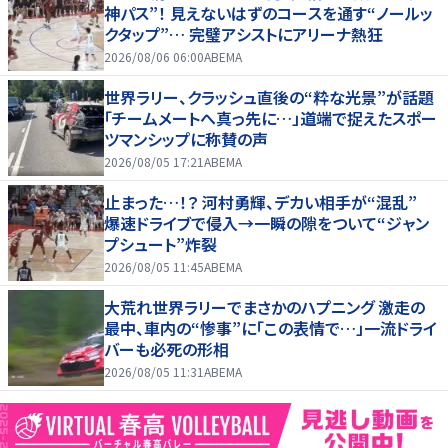
神パス”！ 見えないはずのコースを通す“ノールッ
クタップ”… 完璧アシストにアリーナ熱狂
2026/08/06 06:00
ABEMA
世界ラリー、クラッシュ直後の“粋な光景”が話題
「チームメートへ真っ先に…」道端で捉えたスポー
ツマンシップに称賛の声
2026/08/05 17:21
ABEMA
止まった…！？ 河村勇輝、デカい相手が“混乱”
爆速ドライブで侵入→一瞬の隙をついて“ジャン
プシュート”炸裂
2026/08/05 11:45
ABEMA
大荒れ世界ラリーでまさかのハプニング 激走の
最中、車内の“惨事”に「この表情で…」一流ドライ
バーも必死の形相
2026/08/05 11:31
ABEMA