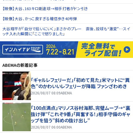
【映像】大谷、163キロ剛速球→相手打者がドン引き
【映像】大谷、かっこ良すぎる確信歩き40号弾
大谷翔平が「自分で拾いにいく」まさかのプレー 直後、投球も“激変”…スイ
ッチ入れた瞬間に「ここで怒りました」
ABEMA
の新着記事
「ギャルレフェリーだ」「初めて見た」米マットに“異
色”のかわいいレフェリーが降臨 ファンざわめき
2026/08/07 08:09
ABEMA
「100点満点」マリノス谷村海那、完璧ムーブ→“裏
抜け弾”「これぞ9番」「興奮する！」相手守備のギャ
ップを狙う”斜めの抜け出し”
2026/08/07 06:00
ABEMA