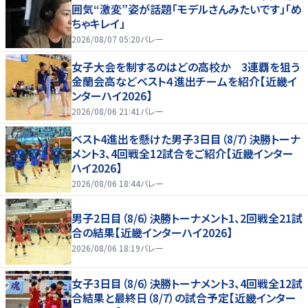
囲気“激変”姿が話題「モデルさんみたいです」「め
ちゃキレイ」
2026/08/07 05:20
バレー
女子大会を制するのはどの高校か 3連覇を狙う
金蘭会高などベスト４進出チームを紹介【近畿イ
ンターハイ2026】
2026/08/06 21:41
バレー
ベスト4進出を懸けた男子3日目（8/7）決勝トーナ
メント3、4回戦全12試合をご紹介【近畿インター
ハイ2026】
2026/08/06 18:44
バレー
男子2日目（8/6）決勝トーナメント1、2回戦全21試
合の結果【近畿インターハイ2026】
2026/08/06 18:19
バレー
女子3日目（8/6）決勝トーナメント3、4回戦全12試
合結果と最終日（8/7）の試合予定【近畿インター