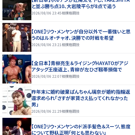
と並ぶ勝ち点10、大岩陵平らが8点で追う
2026/08/06 23:45
相撲格闘技
【ONE】リウ・メンヤンが自分以外で一番強いと思
うのはルオ・チャオ、決勝での対戦を希望
2026/08/06 23:21
相撲格闘技
【全日本】青柳亮生＆ライジングHAYATOがアジ
アタッグ王座返上、青柳が左ひざ靱帯損傷で
2026/08/06 22:07
相撲格闘技
昨年末に婚約破棄ぱんちゃん璃奈が婚約指輪返
還求められ「さすが家賃さえ払ってくれなかった
男」
2026/08/06 21:29
相撲格闘技
【ONE】リウ・メンヤンのド派手髪色＆スーツ、態度
について野杁正明「何とも思わない」