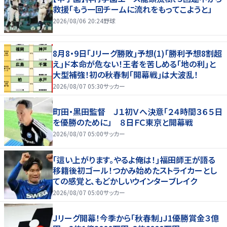
救援「もう一回チームに流れをもってこようと」
2026/08/06 20:24
野球
8月8・9日｢Jリーグ勝敗｣予想(1)｢勝利予想8割超
え｣ド本命が危ない！王者を苦しめる｢地の利｣と
大型補強！初の秋春制｢開幕戦｣は大波乱！
2026/08/07 05:30
サッカー
町田・黒田監督 Ｊ１初Ｖへ決意「２４時間３６５日
を優勝のために」 ８日ＦＣ東京と開幕戦
2026/08/07 05:00
サッカー
｢這い上がります。やるよ俺は！｣福田師王が語る
移籍後初ゴール！つかみ始めたストライカーとし
ての感覚と、もどかしいウインターブレイク
2026/08/07 05:00
サッカー
Ｊリーグ開幕！今季から「秋春制」J1優勝賞金３億