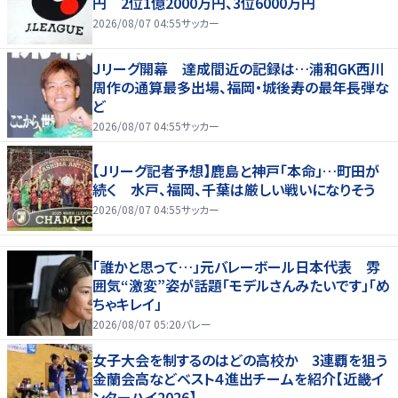
円 2位1億2000万円、3位6000万円
2026/08/07 04:55
サッカー
Ｊリーグ開幕 達成間近の記録は…浦和GK西川
周作の通算最多出場、福岡・城後寿の最年長弾な
ど
2026/08/07 04:55
サッカー
【Ｊリーグ記者予想】鹿島と神戸「本命」…町田が
続く 水戸、福岡、千葉は厳しい戦いになりそう
2026/08/07 04:55
サッカー
「誰かと思って…」元バレーボール日本代表 雰
囲気“激変”姿が話題「モデルさんみたいです」「め
ちゃキレイ」
2026/08/07 05:20
バレー
女子大会を制するのはどの高校か 3連覇を狙う
金蘭会高などベスト４進出チームを紹介【近畿イ
ンターハイ2026】