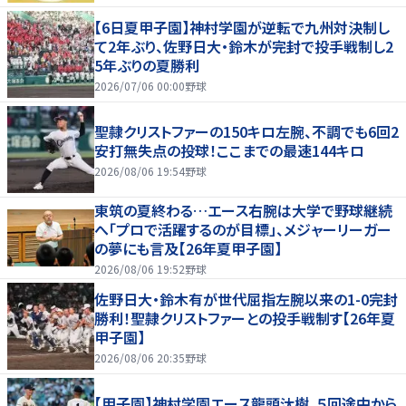
【6日夏甲子園】神村学園が逆転で九州対決制し
て2年ぶり、佐野日大・鈴木が完封で投手戦制し2
5年ぶりの夏勝利
2026/07/06 00:00
野球
聖隷クリストファーの150キロ左腕、不調でも6回2
安打無失点の投球！ここまでの最速144キロ
2026/08/06 19:54
野球
東筑の夏終わる…エース右腕は大学で野球継続
へ「プロで活躍するのが目標」、メジャーリーガー
の夢にも言及【26年夏甲子園】
2026/08/06 19:52
野球
佐野日大・鈴木有が世代屈指左腕以来の1-0完封
勝利！聖隷クリストファーとの投手戦制す【26年夏
甲子園】
2026/08/06 20:35
野球
【甲子園】神村学園エース龍頭汰樹、５回途中から