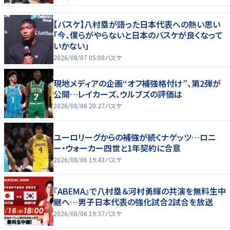
【バスケ】八村塁が語った日本代表への熱い思い
「今、僕らがやらないと日本のバスケが良くなって
いかない」
2026/08/07 05:00
バスケ
現地メディアの企画“オフ補強格付け”、第2弾が
公開…レイカーズ、ウルブズの評価は
2026/08/06 20:27
バスケ
ユーロリーグからの補強が続くナゲッツ…ロニ
ー・ウォーカー四世と1年契約に合意
2026/08/06 19:43
バスケ
『ABEMA』で八村塁＆河村勇輝の共演を無料生中
継へ…男子日本代表の強化試合2試合を放送
2026/08/06 19:37
バスケ