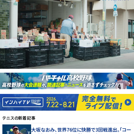
テニス
の新着記事
大坂なおみ、世界76位に快勝で3回戦進出。「コー