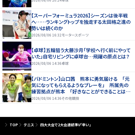
【スーパーフォーミュラ2026】シーズンは後半戦
へ……ランキングトップを独走する太田格之進の
勢いは続くのか
2026/08/06 16:32
モータースポーツ
【卓球】五輪狙う大藤沙月「学校へ行く前にやって
いた」自宅リビングに卓球台…飛躍の原点とは？
2026/08/06 14:36
卓球
【バドミントン】山口茜 熊本に勇気届ける 「元
気になってもらえるようなプレーを」 所属先の
練習拠点が熊本 「好きなことができることは当
たり前じゃない」
2026/08/06 14:36
その他競技
TOP
テニス
四大大会で2大会連続準V「辛い」