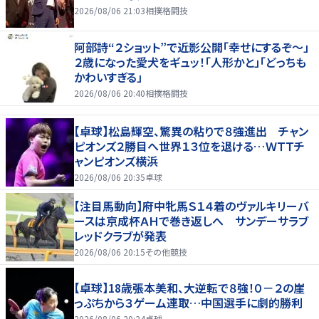
2026/08/06 21:03
相撲格闘技
阿部詩“２ショット”で近影公開「幸せにするぞ〜」
２歳になった愛犬をギュッ！「人形かと」「どっちも
かわいすぎる」
2026/08/06 20:40
相撲格闘技
【卓球】松島輝空、驚異の粘りで８強進出 チャン
ピオンズ２勝目へ世界１３位を退ける…ＷＴＴチ
ャンピオンズ横浜
2026/08/06 20:35
卓球
【注目馬動向】府中牝馬Ｓ１４着のヴァルキリーバ
ースは京成杯ＡＨで巻き返しへ サンデーサラブ
レッドクラブが発表
2026/08/06 20:15
その他競技
【卓球】18歳張本美和、大逆転で８強！０－２の崖
っぷちから３ゲーム連取…中国選手に劇的勝利
2026/08/06 20:24
卓球