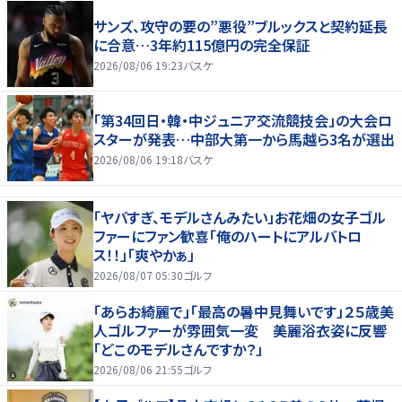
サンズ、攻守の要の”悪役”ブルックスと契約延長
に合意…3年約115億円の完全保証
2026/08/06 19:23
バスケ
「第34回日・韓・中ジュニア交流競技会」の大会ロ
スターが発表…中部大第一から馬越ら3名が選出
2026/08/06 19:18
バスケ
「ヤバすぎ、モデルさんみたい」お花畑の女子ゴル
ファーにファン歓喜「俺のハートにアルバトロ
ス！！」「爽やかぁ」
2026/08/07 05:30
ゴルフ
「あらお綺麗で」「最高の暑中見舞いです」２５歳美
人ゴルファーが雰囲気一変 美麗浴衣姿に反響
「どこのモデルさんですか？」
2026/08/06 21:55
ゴルフ