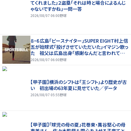
てくれました」２盗塁「それは時と場合によるんじ
ゃないですかね」一問一答
2026/08/07 06:00
野球
８・６広島「ピースナイター」SUPER EIGHT村上信
五が始球式「投げさせていただいた」イマジン歌っ
た 祖父は広島出身「感謝なんだと言われてい
た」
2026/08/07 06:00
野球
【甲子園】横浜のシフトは「王シフト」より歴史が古
い 初出場の63年夏に見せていた／データ
2026/08/07 05:55
野球
【甲子園】「球児の母の夏」花巻東・萬谷堅心の母
恵美さん 佐々木監督も関心をよせる子育てと