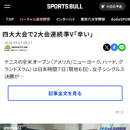
今日の予定
TOP
バーチャル高校野球
インターハイ
東京六大学野球
dodaSPO
（新しいタブ
四大大会で2大会連続準V「辛い」
2025.09.07 08:17
テニスの全米オープン（アメリカ/ニューヨーク、ハード、グ
ランドスラム）は日本時間７日（現地６日）、女子シングルス
決勝が…
記事全文を見る
テニス