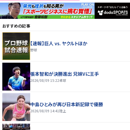
おすすめの記事
【速報】巨人 vs. ヤクルトほか
野球
張本智和が決勝進出 兄妹Vに王手
2026/08/09 15:22
卓球
中島ひとみが再び日本新記録で優勝
2026/08/09 14:41
陸上