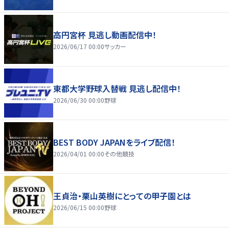
高円宮杯 見逃し動画配信中！
2026/06/17 00:00
サッカー
東都大学野球入替戦 見逃し配信中！
2026/06/30 00:00
野球
BEST BODY JAPANをライブ配信！
2026/04/01 00:00
その他競技
王貞治・栗山英樹にとっての甲子園とは
2026/06/15 00:00
野球