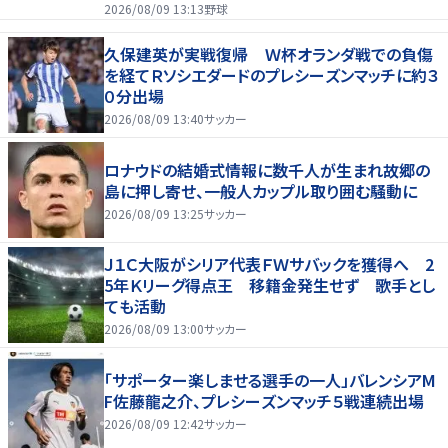
2026/08/09 13:13
野球
久保建英が実戦復帰 Ｗ杯オランダ戦での負傷
を経てＲソシエダードのプレシーズンマッチに約３
０分出場
2026/08/09 13:40
サッカー
ロナウドの結婚式情報に数千人が生まれ故郷の
島に押し寄せ、一般人カップル取り囲む騒動に
2026/08/09 13:25
サッカー
Ｊ１Ｃ大阪がシリア代表ＦＷサバックを獲得へ 2
5年Ｋリーグ得点王 移籍金発生せず 歌手とし
ても活動
2026/08/09 13:00
サッカー
「サポーター楽しませる選手の一人」バレンシアM
F佐藤龍之介、プレシーズンマッチ５戦連続出場
2026/08/09 12:42
サッカー