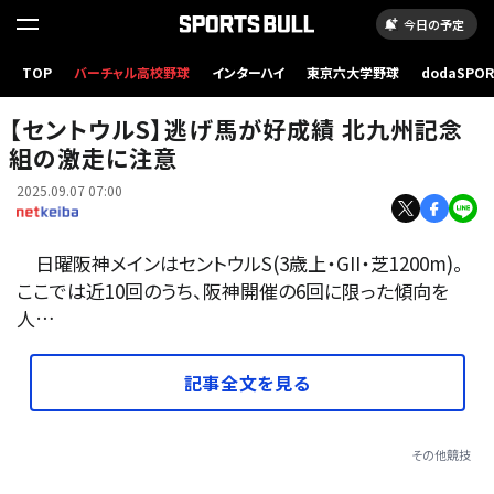
今日の予定
前回阪神開催だった23年のセントウルSはテイエムスパーダが制した(23年9月撮影、ユーザ
TOP
バーチャル高校野球
インターハイ
東京六大学野球
dodaSPO
ー提供：フォスさん)
（新しいタブ
【セントウルS】逃げ馬が好成績 北九州記念
組の激走に注意
2025.09.07 07:00
日曜阪神メインはセントウルS(3歳上・GII・芝1200m)。
ここでは近10回のうち、阪神開催の6回に限った傾向を
人…
記事全文を見る
その他競技