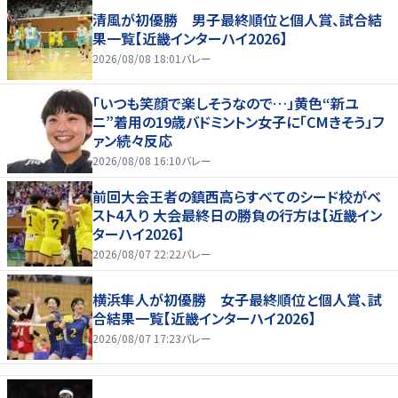
清風が初優勝 男子最終順位と個人賞、試合結
果一覧【近畿インターハイ2026】
2026/08/08 18:01
バレー
「いつも笑顔で楽しそうなので…」黄色“新ユ
ニ”着用の19歳バドミントン女子に「CMきそう」フ
ァン続々反応
2026/08/08 16:10
バレー
前回大会王者の鎮西高らすべてのシード校がベ
スト4入り 大会最終日の勝負の行方は【近畿イン
ターハイ2026】
2026/08/07 22:22
バレー
横浜隼人が初優勝 女子最終順位と個人賞、試
合結果一覧【近畿インターハイ2026】
2026/08/07 17:23
バレー