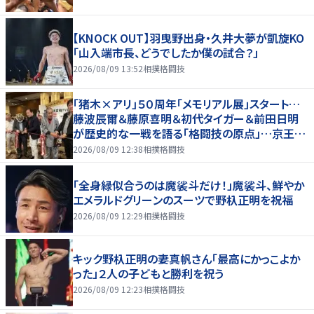
【KNOCK OUT】羽曳野出身・久井大夢が凱旋KO
「山入端市長、どうでしたか僕の試合？」
2026/08/09 13:52
相撲格闘技
「猪木×アリ」５０周年「メモリアル展」スタート…
藤波辰爾＆藤原喜明＆初代タイガー＆前田日明
が歴史的な一戦を語る「格闘技の原点」…京王プ
ラザホテルで３１日まで
2026/08/09 12:38
相撲格闘技
「全身緑似合うのは魔裟斗だけ！」魔裟斗、鮮やか
エメラルドグリーンのスーツで野杁正明を祝福
2026/08/09 12:29
相撲格闘技
キック野杁正明の妻真帆さん「最高にかっこよか
った」２人の子どもと勝利を祝う
2026/08/09 12:23
相撲格闘技