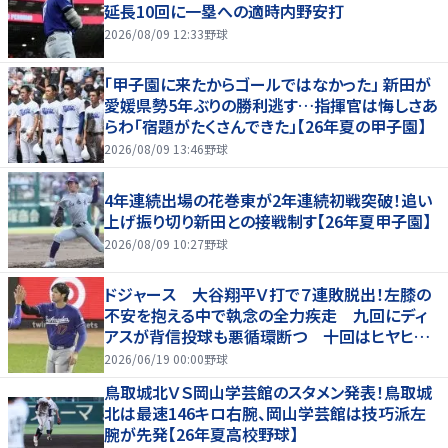
延長10回に一塁への適時内野安打
2026/08/09 12:33
野球
「甲子園に来たからゴールではなかった」 新田が
愛媛県勢5年ぶりの勝利逃す…指揮官は悔しさあ
らわ「宿題がたくさんできた」【26年夏の甲子園】
2026/08/09 13:46
野球
4年連続出場の花巻東が2年連続初戦突破！追い
上げ振り切り新田との接戦制す【26年夏甲子園】
2026/08/09 10:27
野球
ドジャース 大谷翔平Ｖ打で７連敗脱出！左膝の
不安を抱える中で執念の全力疾走 九回にディ
アスが背信投球も悪循環断つ 十回はヒヤヒヤ
もリード守る
2026/06/19 00:00
野球
鳥取城北ＶＳ岡山学芸館のスタメン発表！鳥取城
北は最速146キロ右腕、岡山学芸館は技巧派左
腕が先発【26年夏高校野球】