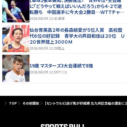
【卓球】張本美和、決勝進出！ 世界６位・王芸迪
に「どうやって戦えばいいんだろう」から４-２で逆
転勝ち 中国選手に今大会２勝目…ＷＴＴチャン
ピオンズ横浜
2026/08/09 12:41
卓球
仙台育英高２年の長森結愛が５位入賞 高校歴
代６位の好記録 青学大の芦田和佳は２０位 Ｕ
２０世界陸上３０００Ｍ
2026/08/09 12:28
陸上
19歳 マスターズ3大会連続で8強
2026/08/09 12:50
テニス
TOP
その他競技
【セントウルS】逃げ馬が好成績 北九州記念組の激走に