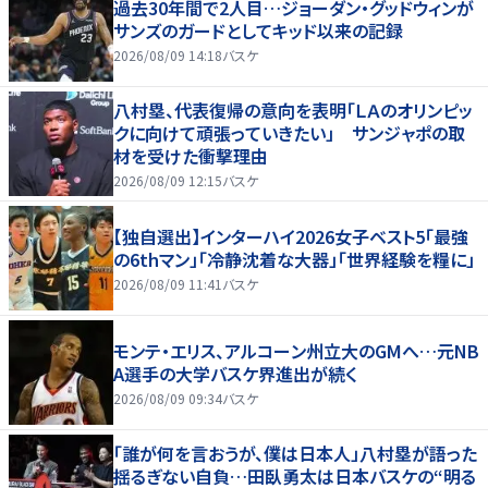
過去30年間で2人目…ジョーダン・グッドウィンが
サンズのガードとしてキッド以来の記録
2026/08/09 14:18
バスケ
八村塁、代表復帰の意向を表明「ＬＡのオリンピッ
クに向けて頑張っていきたい」 サンジャポの取
材を受けた衝撃理由
2026/08/09 12:15
バスケ
【独自選出】インターハイ2026女子ベスト5「最強
の6thマン」「冷静沈着な大器」「世界経験を糧に」
2026/08/09 11:41
バスケ
モンテ・エリス、アルコーン州立大のGMへ…元NB
A選手の大学バスケ界進出が続く
2026/08/09 09:34
バスケ
「誰が何を言おうが、僕は日本人」八村塁が語った
揺るぎない自負…田臥勇太は日本バスケの“明る