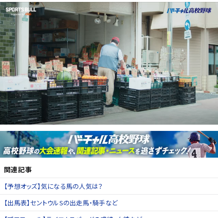
関連記事
【予想オッズ】気になる馬の人気は？
【出馬表】セントウルSの出走馬・騎手など