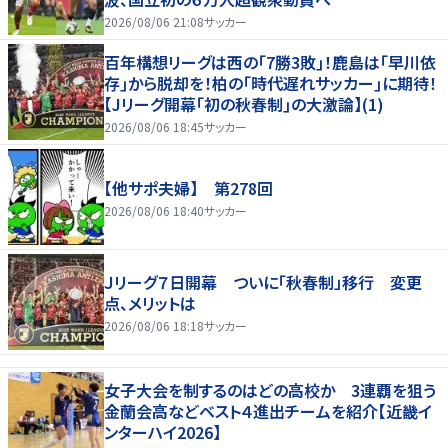
2026/08/06 21:08
サッカー
百年構想リーグは西の｢7勝3敗｣！鹿島は｢早川依
存｣から脱却を！柏の｢時代遅れサッカー｣に期待！
【Jリーグ開幕｢初の秋春制｣の大激論】(1)
2026/08/06 18:45
サッカー
【他サポ夫婦】 第278回
2026/08/06 18:40
サッカー
Ｊリーグ７日開幕 ついに「秋春制」移行 変更
点、メリットは
2026/08/06 18:18
サッカー
女子大会を制するのはどの高校か 3連覇を狙う
金蘭会高などベスト４進出チームを紹介【近畿イ
ンターハイ2026】