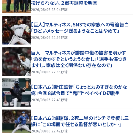
投げられない」２軍再調整を明言
2026/08/06 23:04
野球
【巨人】マルティネス、SNSでの家族への脅迫告白
「ひどいメッセージ送るようなことはやめて」
2026/08/06 22:56
野球
巨人 マルティネスが誹謗中傷の被害を明かす
「命を脅かすぞというような脅し」「選手も傷つき
ますし、家族は全く関係ない存在なので」
2026/08/06 22:56
野球
【日本ハム】新庄監督「ちょっと力みすぎなのかな
俺」今季８試合目で“鬼門“ペイペイＤ初勝利
2026/08/06 22:43
野球
【日本ハム】堀瑞輝、２死二塁のピンチで登板し三
振に「この場面で任せる監督が悪いとしか…」
2026/08/06 22:42
野球