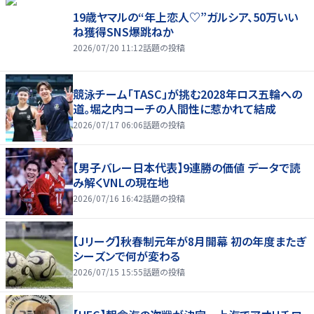
19歳ヤマルの“年上恋人♡”ガルシア、50万いい
ね獲得SNS爆跳ねか
2026/07/20 11:12
話題の投稿
競泳チーム「TASC」が挑む2028年ロス五輪への
道。堀之内コーチの人間性に惹かれて結成
2026/07/17 06:06
話題の投稿
【男子バレー日本代表】9連勝の価値 データで読
み解くVNLの現在地
2026/07/16 16:42
話題の投稿
【Jリーグ】秋春制元年が8月開幕 初の年度またぎ
シーズンで何が変わる
2026/07/15 15:55
話題の投稿