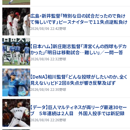
広島・新井監督「特別な日の試合だったので負け
て悔しいです」ピースナイターで１１失点逆転負け
2026/08/06 22:42
野球
【日本ハム】新庄剛志監督「清宮くんの四球もデカ
かった」「明日は移動試合…難しい」／一問一答
2026/08/06 22:32
野球
【DeNA】相川監督「どんな投球がしたいのか、全く
見えない」ビド２回８失点が響き反撃及ばず
2026/08/06 22:30
野球
【データ】巨人マルティネスが両リーグ最速30セー
ブ ５年連続は２人目 外国人投手では新記録
2026/08/06 22:26
野球