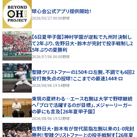
球心会公式アプリ提供開始！
2026/05/27 00:00
野球
【6日夏甲子園】神村学園が逆転で九州対決制し
て2年ぶり、佐野日大・鈴木が完封で投手戦制し2
5年ぶりの夏勝利
2026/07/06 00:00
野球
聖隷クリストファーの150キロ左腕、不調でも6回2
安打無失点の投球！ここまでの最速144キロ
2026/08/06 19:54
野球
東筑の夏終わる…エース右腕は大学で野球継続
へ「プロで活躍するのが目標」、メジャーリーガー
の夢にも言及【26年夏甲子園】
2026/08/06 19:52
野球
佐野日大・鈴木有が世代屈指左腕以来の1-0完封
勝利！聖隷クリストファーとの投手戦制す【26年夏