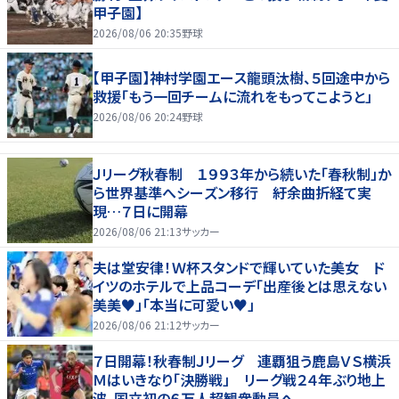
甲子園】
2026/08/06 20:35
野球
【甲子園】神村学園エース龍頭汰樹、５回途中から
救援「もう一回チームに流れをもってこようと」
2026/08/06 20:24
野球
Ｊリーグ秋春制 １９９３年から続いた「春秋制」か
ら世界基準へシーズン移行 紆余曲折経て実
現…７日に開幕
2026/08/06 21:13
サッカー
夫は堂安律！Ｗ杯スタンドで輝いていた美女 ド
イツのホテルで上品コーデ「出産後とは思えない
美美♥」「本当に可愛い♥」
2026/08/06 21:12
サッカー
７日開幕！秋春制Ｊリーグ 連覇狙う鹿島ＶＳ横浜
Ｍはいきなり「決勝戦」 リーグ戦２４年ぶり地上
波、国立初の６万人超観衆動員へ