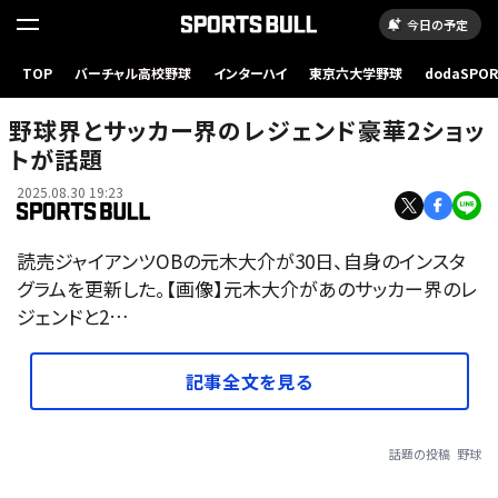
今日の予定
TOP
バーチャル高校野球
インターハイ
東京六大学野球
dodaSPO
（新しいタブ
野球界とサッカー界のレジェンド豪華2ショッ
トが話題
2025.08.30 19:23
読売ジャイアンツOBの元木大介が30日、自身のインスタ
グラムを更新した。【画像】元木大介があのサッカー界のレ
ジェンドと2…
記事全文を見る
話題の投稿
野球