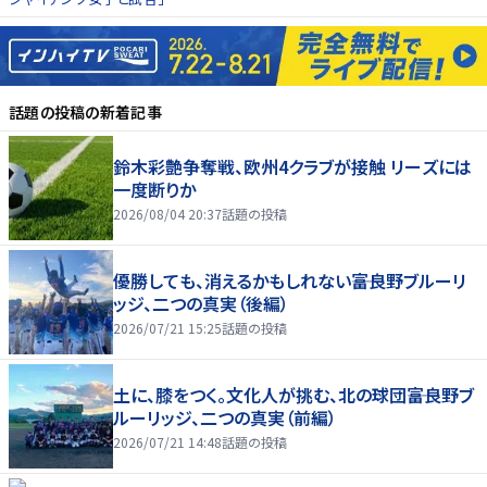
話題の投稿
の新着記事
鈴木彩艶争奪戦、欧州4クラブが接触 リーズには
一度断りか
2026/08/04 20:37
話題の投稿
優勝しても、消えるかもしれない――富良野ブルーリ
ッジ、二つの真実（後編）
2026/07/21 15:25
話題の投稿
土に、膝をつく。文化人が挑む、北の球団――富良野ブ
ルーリッジ、二つの真実（前編）
2026/07/21 14:48
話題の投稿