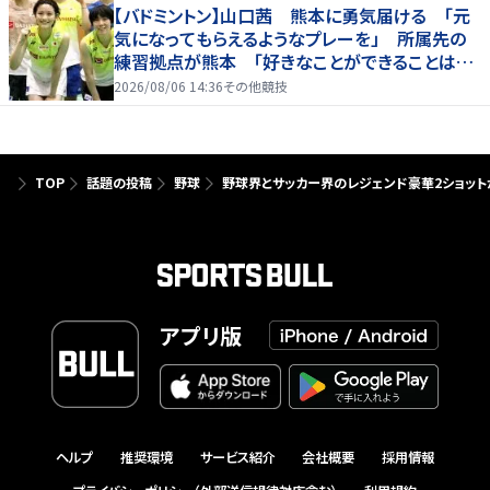
【バドミントン】山口茜 熊本に勇気届ける 「元
気になってもらえるようなプレーを」 所属先の
練習拠点が熊本 「好きなことができることは当
たり前じゃない」
2026/08/06 14:36
その他競技
TOP
話題の投稿
野球
野球界とサッカー界のレジェンド豪華2ショット
アプリ版
ヘルプ
推奨環境
サービス紹介
会社概要
採用情報