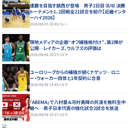
連覇を目指す鎮西が登場 男子2日目（8/6）決勝
トーナメント1、2回戦全21試合を紹介【近畿インタ
ーハイ2026】
2026/08/05 20:43
バレー
現地メディアの企画“オフ補強格付け”、第2弾が
公開…レイカーズ、ウルブズの評価は
2026/08/06 20:27
バスケ
ユーロリーグからの補強が続くナゲッツ…ロニ
ー・ウォーカー四世と1年契約に合意
2026/08/06 19:43
バスケ
『ABEMA』で八村塁＆河村勇輝の共演を無料生中
継へ…男子日本代表の強化試合2試合を放送
2026/08/06 19:37
バスケ