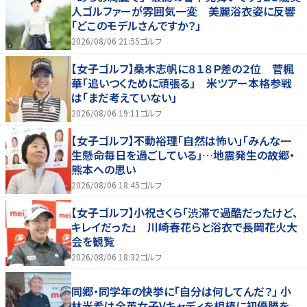
人ゴルファーが雰囲気一変 美麗浴衣姿に反響
「どこのモデルさんですか？」
2026/08/06 21:55
ゴルフ
【女子ゴルフ】桑木志帆に８１８Ｐ差の２位 菅楓
華「追いつくために頑張る」 米ツアー本格参戦
は「まだ考えていない」
2026/08/06 19:11
ゴルフ
【女子ゴルフ】不動裕理「自然は怖い」「みんな一
生懸命毎日を過ごしている」…地震発生の故郷・
熊本への思い
2026/08/06 18:45
ゴルフ
【女子ゴルフ】小祝さくら「渋滞で過酷だったけど、
キレイだった」 川崎春花らと浴衣で長岡花火大
会を観覧
2026/08/06 18:32
ゴルフ
同郷・同学年の快挙に「自分は何してんだ？」 小
林光希は全英女子Vキャディを相棒に初優勝を