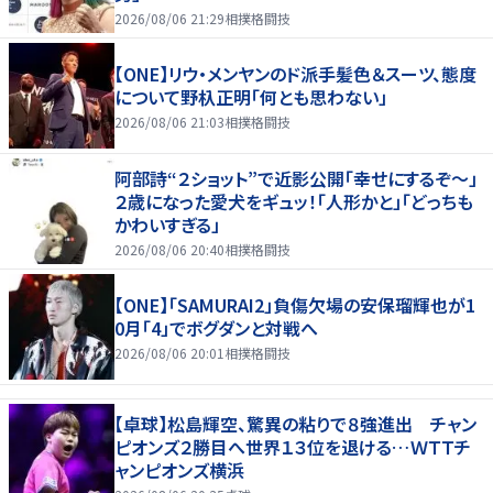
2026/08/06 21:29
相撲格闘技
【ONE】リウ・メンヤンのド派手髪色＆スーツ、態度
について野杁正明「何とも思わない」
2026/08/06 21:03
相撲格闘技
阿部詩“２ショット”で近影公開「幸せにするぞ〜」
２歳になった愛犬をギュッ！「人形かと」「どっちも
かわいすぎる」
2026/08/06 20:40
相撲格闘技
【ONE】「SAMURAI2」負傷欠場の安保瑠輝也が1
0月「4」でボグダンと対戦へ
2026/08/06 20:01
相撲格闘技
【卓球】松島輝空、驚異の粘りで８強進出 チャン
ピオンズ２勝目へ世界１３位を退ける…ＷＴＴチ
ャンピオンズ横浜