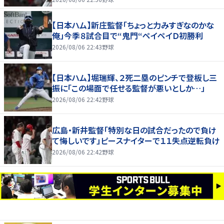
【日本ハム】新庄監督「ちょっと力みすぎなのかな
俺」今季８試合目で“鬼門“ペイペイＤ初勝利
2026/08/06 22:43
野球
【日本ハム】堀瑞輝、２死二塁のピンチで登板し三
振に「この場面で任せる監督が悪いとしか…」
2026/08/06 22:42
野球
広島・新井監督「特別な日の試合だったので負け
て悔しいです」ピースナイターで１１失点逆転負け
2026/08/06 22:42
野球