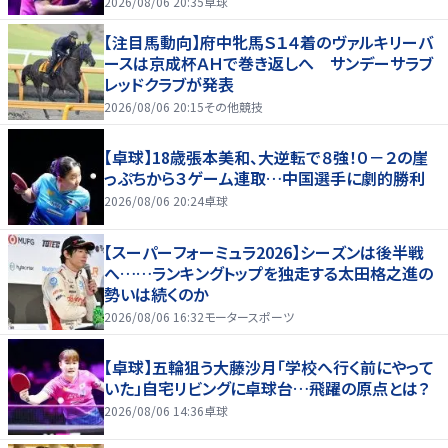
2026/08/06 20:35
卓球
【注目馬動向】府中牝馬Ｓ１４着のヴァルキリーバ
ースは京成杯ＡＨで巻き返しへ サンデーサラブ
レッドクラブが発表
2026/08/06 20:15
その他競技
【卓球】18歳張本美和、大逆転で８強！０－２の崖
っぷちから３ゲーム連取…中国選手に劇的勝利
2026/08/06 20:24
卓球
【スーパーフォーミュラ2026】シーズンは後半戦
へ……ランキングトップを独走する太田格之進の
勢いは続くのか
2026/08/06 16:32
モータースポーツ
【卓球】五輪狙う大藤沙月「学校へ行く前にやって
いた」自宅リビングに卓球台…飛躍の原点とは？
2026/08/06 14:36
卓球