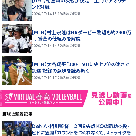
【UFC】朝倉海の次戦が決定 上海でアオリチロ
ンと対戦
2026/07/14 15:19
話題の投稿
【MLB】村上宗隆はHRダービー敗退も約2400万
円 賞金の仕組みを解説
2026/07/14 14:52
話題の投稿
【MLB】大谷翔平「300-150」に史上2位の速さで
到達 記録の意味を読み解く
2026/07/10 17:26
話題の投稿
野球
の新着記事
ＤｅＮＡ・相川監督 ２回８失点ＫＯの新助っ投・
ビドに落胆「カウントをつくれなくて、ストライクを