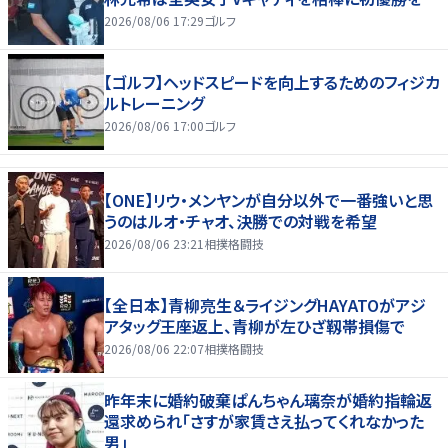
2026/08/06 17:29
ゴルフ
【ゴルフ】ヘッドスピードを向上するためのフィジカ
ルトレーニング
2026/08/06 17:00
ゴルフ
【ONE】リウ・メンヤンが自分以外で一番強いと思
うのはルオ・チャオ、決勝での対戦を希望
2026/08/06 23:21
相撲格闘技
【全日本】青柳亮生＆ライジングHAYATOがアジ
アタッグ王座返上、青柳が左ひざ靱帯損傷で
2026/08/06 22:07
相撲格闘技
昨年末に婚約破棄ぱんちゃん璃奈が婚約指輪返
還求められ「さすが家賃さえ払ってくれなかった
男」