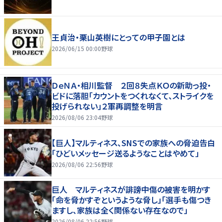
王貞治・栗山英樹にとっての甲子園とは
2026/06/15 00:00
野球
ＤｅＮＡ・相川監督 ２回８失点ＫＯの新助っ投・
ビドに落胆「カウントをつくれなくて、ストライクを
投げられない」２軍再調整を明言
2026/08/06 23:04
野球
【巨人】マルティネス、SNSでの家族への脅迫告白
「ひどいメッセージ送るようなことはやめて」
2026/08/06 22:56
野球
巨人 マルティネスが誹謗中傷の被害を明かす
「命を脅かすぞというような脅し」「選手も傷つき
ますし、家族は全く関係ない存在なので」
2026/08/06 22:56
野球