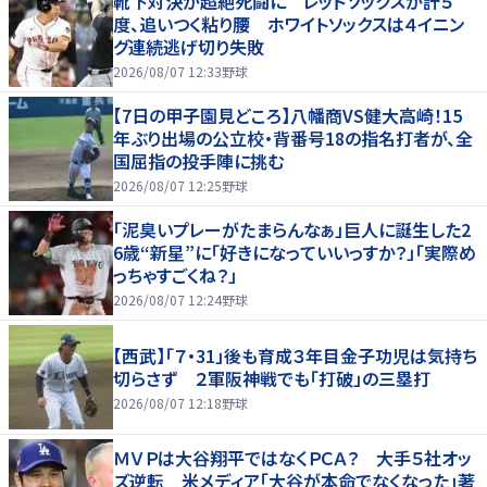
靴下対決が超絶死闘に レッドソックスが計５
度、追いつく粘り腰 ホワイトソックスは４イニン
グ連続逃げ切り失敗
2026/08/07 12:33
野球
【7日の甲子園見どころ】八幡商VS健大高崎！15
年ぶり出場の公立校・背番号18の指名打者が、全
国屈指の投手陣に挑む
2026/08/07 12:25
野球
「泥臭いプレーがたまらんなぁ」巨人に誕生した2
6歳“新星”に「好きになっていいっすか？」「実際め
っちゃすごくね？」
2026/08/07 12:24
野球
【西武】「７・31」後も育成３年目金子功児は気持ち
切らさず ２軍阪神戦でも「打破」の三塁打
2026/08/07 12:18
野球
ＭＶＰは大谷翔平ではなくＰＣＡ？ 大手５社オッ
ズ逆転 米メディア「大谷が本命でなくなった」著