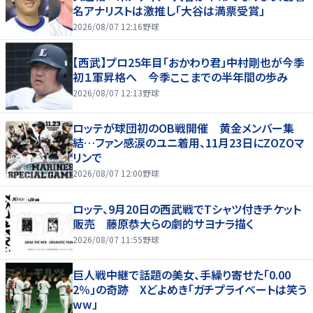
名アナリストは激推し「大谷は満票受賞」
2026/08/07 12:16
野球
【西武】プロ25年目「おかわり君」中村剛也が今季
初１軍昇格へ 今季ここまでの半年間の歩み
2026/08/07 12:13
野球
ロッテが球団初のOB戦開催 黄金メンバー集
結…ファン感涙のユニ着用、11月23日にZOZOマ
リンで
2026/08/07 12:00
野球
ロッテ、9月20日の西武戦でTシャツ付きチケット
販売 藤原恭大らの劇的サヨナラ描く
2026/08/07 11:55
野球
巨人戦中継で話題の美女、手繰り寄せた「0.00
2％」の奇跡 Xどよめき「ガチプライベートは笑う
ww」