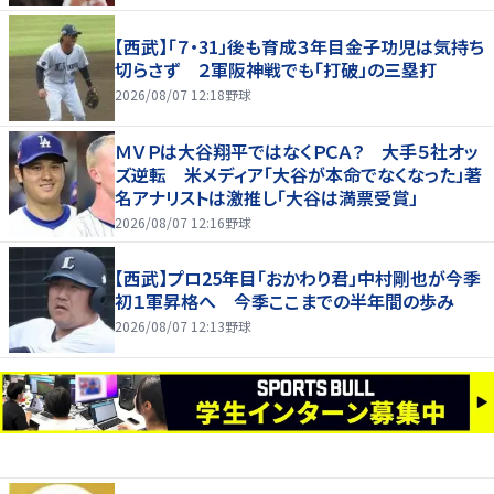
【西武】「７・31」後も育成３年目金子功児は気持ち
切らさず ２軍阪神戦でも「打破」の三塁打
2026/08/07 12:18
野球
ＭＶＰは大谷翔平ではなくＰＣＡ？ 大手５社オッ
ズ逆転 米メディア「大谷が本命でなくなった」著
名アナリストは激推し「大谷は満票受賞」
2026/08/07 12:16
野球
【西武】プロ25年目「おかわり君」中村剛也が今季
初１軍昇格へ 今季ここまでの半年間の歩み
2026/08/07 12:13
野球