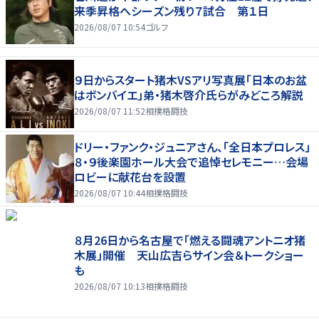
来季昇格へシーズン残り７試合 第１日
2026/08/07 10:54
ゴルフ
９日からスタート猪木VSアリ写真展「日本のお盆
はボンバイエ」弟・猪木啓介氏らがみどころ解説
2026/08/07 11:52
相撲格闘技
ドリー・ファンク・ジュニアさん、「全日本プロレス」
８・９後楽園ホール大会で追悼セレモニー…会場
ロビーに献花台を設置
2026/08/07 10:44
相撲格闘技
８月26日から名古屋で「燃える闘魂アントニオ猪
木展」開催 天山広吉らサイン会＆トークショー
も
2026/08/07 10:13
相撲格闘技