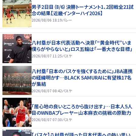
男子2日目（8/6）決勝トーナメント1、2回戦全21試
合の結果【近畿インターハイ2026】
2026/08/06 18:19
バレー
八村塁が日本代表活動へ決意「“黄金時代”いま
僕らがやらないと」ロス五輪は「一番大きな目標」
2026/08/07 11:25
バスケ
八村塁「日本のバスケを強くするために」JBA連携
の経緯明かす…BLACK SAMURAIに有望株17名
が集結
2026/08/07 08:42
バスケ
「居心地の良いところから抜け出す」…日本人5人
目のWNBAプレーヤー山本麻衣の挑戦の原動力
2026/08/07 07:30
バスケ
【バスケ】八村塁が語った日本代表への熱い思い