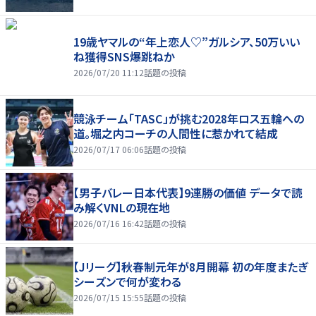
19歳ヤマルの“年上恋人♡”ガルシア、50万いい
ね獲得SNS爆跳ねか
2026/07/20 11:12
話題の投稿
競泳チーム「TASC」が挑む2028年ロス五輪への
道。堀之内コーチの人間性に惹かれて結成
2026/07/17 06:06
話題の投稿
【男子バレー日本代表】9連勝の価値 データで読
み解くVNLの現在地
2026/07/16 16:42
話題の投稿
【Jリーグ】秋春制元年が8月開幕 初の年度またぎ
シーズンで何が変わる
2026/07/15 15:55
話題の投稿