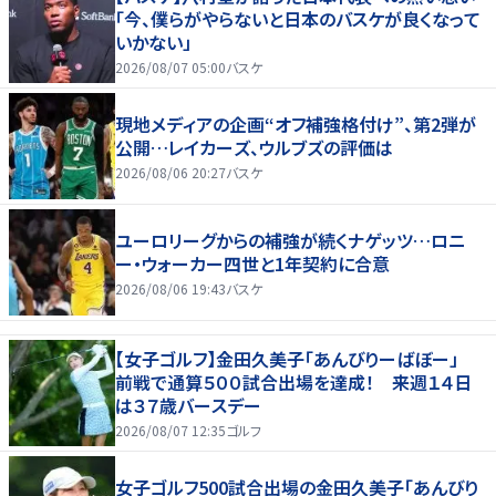
「今、僕らがやらないと日本のバスケが良くなって
いかない」
2026/08/07 05:00
バスケ
現地メディアの企画“オフ補強格付け”、第2弾が
公開…レイカーズ、ウルブズの評価は
2026/08/06 20:27
バスケ
ユーロリーグからの補強が続くナゲッツ…ロニ
ー・ウォーカー四世と1年契約に合意
2026/08/06 19:43
バスケ
【女子ゴルフ】金田久美子「あんびりーばぼー」
前戦で通算５００試合出場を達成！ 来週１４日
は３７歳バースデー
2026/08/07 12:35
ゴルフ
女子ゴルフ500試合出場の金田久美子「あんびり