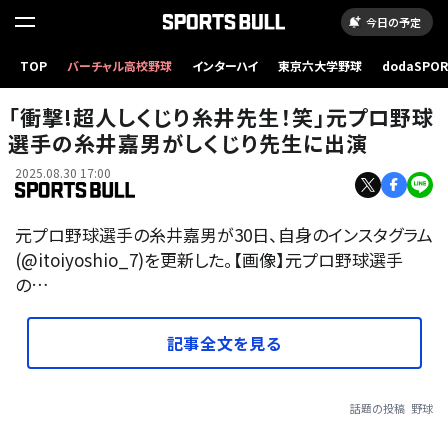
今日の予定
TOP
バーチャル高校野球
インターハイ
東京六大学野球
dodaSPO
（新しいタブ
「衝撃!超人しくじり糸井先生！笑」元プロ野球
選手の糸井嘉男がしくじり先生に出演
2025.08.30 17:00
元プロ野球選手の糸井嘉男が30日、自身のインスタグラム
(@itoiyoshio_7)を更新した。【画像】元プロ野球選手
の…
記事全文を見る
話題の投稿
野球