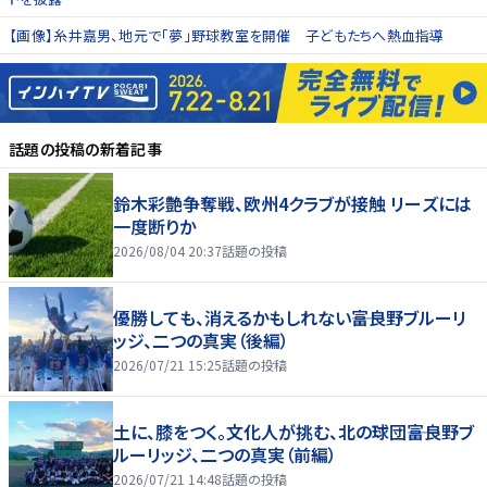
【画像】糸井嘉男、地元で「夢」野球教室を開催 子どもたちへ熱血指導
話題の投稿
の新着記事
鈴木彩艶争奪戦、欧州4クラブが接触 リーズには
一度断りか
2026/08/04 20:37
話題の投稿
優勝しても、消えるかもしれない――富良野ブルーリ
ッジ、二つの真実（後編）
2026/07/21 15:25
話題の投稿
土に、膝をつく。文化人が挑む、北の球団――富良野ブ
ルーリッジ、二つの真実（前編）
2026/07/21 14:48
話題の投稿