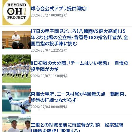
球心会公式アプリ提供開始！
2026/05/27 00:00
野球
【7日の甲子園見どころ】八幡商VS健大高崎！15
年ぶり出場の公立校・背番号18の指名打者が、全
国屈指の投手陣に挑む
2026/08/07 12:25
野球
8日初戦の大分商、「チームはいい状態」 自慢の
投手陣がカギ
2026/08/07 11:30
野球
東海大甲府、エース村尾が4回無失点 鶴岡東、
終盤の打線つながらず
2026/07/04 00:00
野球
三重との対戦を前に両監督が対談 松宗監督
「特徴を確認し準備する」