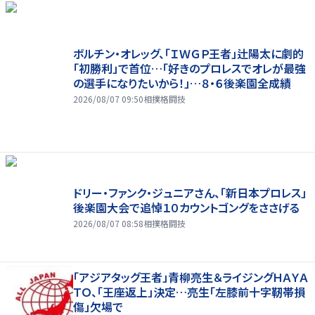
ボルチン・オレッグ、「ＩＷＧＰ王者」辻陽太に劇的
「初勝利」で首位…「好きのプロレスでオレが最強
の選手になりたいから！」…８・６後楽園全成績
2026/08/07 09:50
相撲格闘技
ドリー・ファンク・ジュニアさん、「新日本プロレス」
後楽園大会で追悼１０カウントゴングをささげる
2026/08/07 08:58
相撲格闘技
「アジアタッグ王者」青柳亮生＆ライジングＨＡＹＡ
ＴＯ、「王座返上」決定…亮生「左膝前十字靭帯損
傷」欠場で