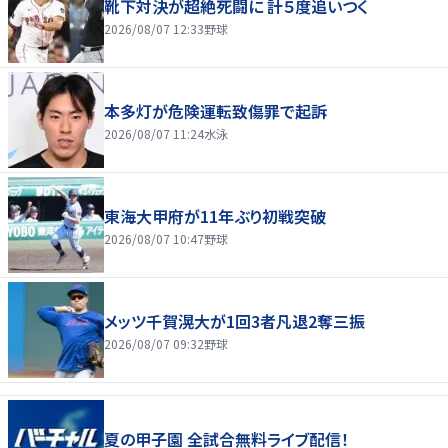
靴下対決が超絶死闘に 計５度追いつく
2026/08/07 12:33
野球
本多灯が危険運転致傷罪で起訴
2026/08/07 11:24
水泳
東海大甲府が11年ぶり初戦突破
2026/08/07 10:47
野球
メッツ千賀滉大が1回3者凡退2奪三振
2026/08/07 09:32
野球
夏の甲子園 全試合無料ライブ配信！