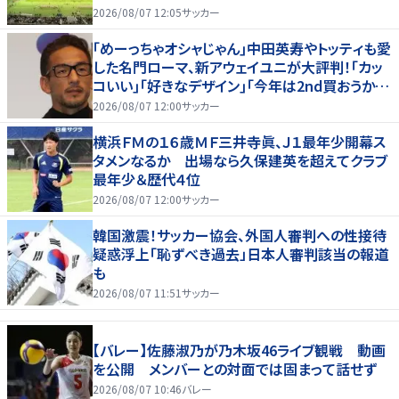
2026/08/07 12:05
サッカー
｢めーっちゃオシャじゃん｣中田英寿やトッティも愛
した名門ローマ、新アウェイユニが大評判！｢カッ
コいい｣｢好きなデザイン｣｢今年は2nd買おうか
な｣
2026/08/07 12:00
サッカー
横浜ＦＭの１６歳ＭＦ三井寺眞、Ｊ１最年少開幕ス
タメンなるか 出場なら久保建英を超えてクラブ
最年少＆歴代４位
2026/08/07 12:00
サッカー
韓国激震！サッカー協会、外国人審判への性接待
疑惑浮上「恥ずべき過去」日本人審判該当の報道
も
2026/08/07 11:51
サッカー
【バレー】佐藤淑乃が乃木坂46ライブ観戦 動画
を公開 メンバーとの対面では固まって話せず
2026/08/07 10:46
バレー