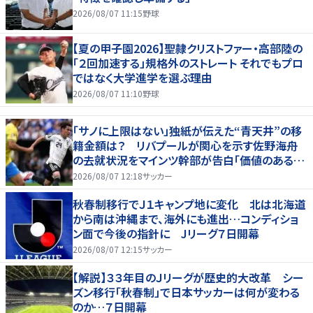
2026/08/07 11:15
野球
【夏の甲子園2026】聖隷クリストファー・高部陸の
「２回加速する」規格外のストレート それでもプロ
ではなく大学進学を選ぶ理由
2026/08/07 11:10
野球
「サノに上限はない」独紙が伝えた“青天井”の移
籍金額は？ リバプールが関心を示す佐野海舟
の去就状況をマインツ幹部が告白「価値のあるも
のになる」
2026/08/07 12:18
サッカー
秋春制移行でＪ１キャンプ地に変化 北は北海道
から南は沖縄まで、海外にも進出…コンディショ
ン面で今後の指針に Jリーグ７日開幕
2026/08/07 12:15
サッカー
【解説】３３年目のＪリーグが歴史的大改革 シー
ズン移行「秋春制」で日本サッカーは何が変わる
のか…７日開幕