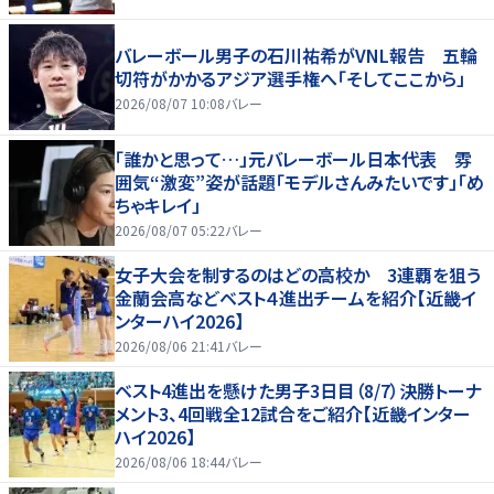
バレーボール男子の石川祐希がVNL報告 五輪
切符がかかるアジア選手権へ「そしてここから」
2026/08/07 10:08
バレー
「誰かと思って…」元バレーボール日本代表 雰
囲気“激変”姿が話題「モデルさんみたいです」「め
ちゃキレイ」
2026/08/07 05:22
バレー
女子大会を制するのはどの高校か 3連覇を狙う
金蘭会高などベスト４進出チームを紹介【近畿イ
ンターハイ2026】
2026/08/06 21:41
バレー
ベスト4進出を懸けた男子3日目（8/7）決勝トーナ
メント3、4回戦全12試合をご紹介【近畿インター
ハイ2026】
2026/08/06 18:44
バレー