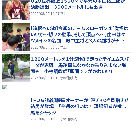
Ｕ２０世界陸上１５００Ｍで早大の本田桜二郎が
決勝進出 ３０００メートルにも出場
2026/08/07 11:07
陸上
【箱根への道】今季のチームスローガンは「覚悟は
いいか～想いの継承、そして頂点へ～」由来はケ
ツメイシの名曲 野中主将と３人の副将がチーム
を引っ張る…夏合宿特集第１弾、国学院大
2026/08/07 05:00
陸上
１２００メートルを１分５秒８で走ったテイエムスパ
ーダが退厩 馬運車になかなか乗り込まない場
面も 小椋調教師「頑固ですがかわいい」
2026/08/07 11:13
その他競技
【ＰＯＧ談義】藤田オーナーが“連チャン”目指す期
待馬が登場 「今週の狙いは？」現場記者が推し
馬をジャッジ
2026/08/07 11:30
その他競技