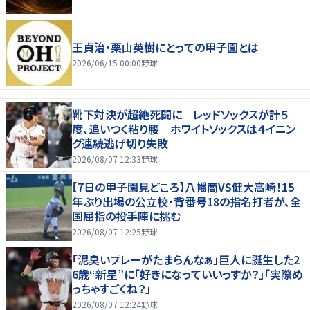
王貞治・栗山英樹にとっての甲子園とは
2026/06/15 00:00
野球
靴下対決が超絶死闘に レッドソックスが計５
度、追いつく粘り腰 ホワイトソックスは４イニン
グ連続逃げ切り失敗
2026/08/07 12:33
野球
【7日の甲子園見どころ】八幡商VS健大高崎！15
年ぶり出場の公立校・背番号18の指名打者が、全
国屈指の投手陣に挑む
2026/08/07 12:25
野球
「泥臭いプレーがたまらんなぁ」巨人に誕生した2
6歳“新星”に「好きになっていいっすか？」「実際め
っちゃすごくね？」
2026/08/07 12:24
野球