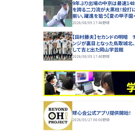
9年ぶり出場の中京は最速14
を誇る二刀流が大黒柱！投打
揃い、躍進を狙う【夏の甲子園
チ入り選手】
2026/08/09 17:46
野球
【田村藤夫】セカンドの明暗 
ンジが裏目となった鳥取城北
して吉と出た岡山学芸館
2026/08/09 17:40
野球
球心会公式アプリ提供開始！
2026/05/27 00:00
野球