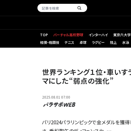
TOP
バーチャル高校野球
インターハイ
東京六大学
相撲・格闘技
テニス
卓球
ラグビー
陸上
水泳
世界ランキング１位・車い
マにした“弱点の強化”
2025.08.01 07:00
パリ2024パラリンピックで金メダルを獲
さ、乗松聖矢のディフェンス力、…