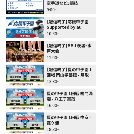
空手道など5競技
9:00~
【配信終了】応援甲子園
Supported by au
10:30~
【配信終了】BBJ 茨城・水
戸大会
12:00~
【配信終了】夏の甲子園 1
回戦 岡山学芸館 - 鳥取城
北
13:30~
夏の甲子園 1回戦 鳴門渦
潮 - 八王子実践
16:00~
夏の甲子園 1回戦 中京 -
霞ケ浦
18:30~