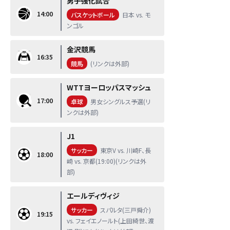
男子強化試合
14:00
バスケットボール
日本 vs. モ
ンゴル
金沢競馬
16:35
競馬
(リンクは外部)
WTTヨーロッパスマッシュ
17:00
卓球
男女シングルス予選(リ
ンクは外部)
J1
サッカー
東京V vs. 川崎F、長
18:00
崎 vs. 京都(19:00)(リンクは外
部)
エールディヴィジ
サッカー
スパルタ(三戸舜介)
19:15
vs. フェイエノールト(上田綺世、渡