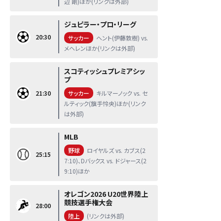
辺 剛)ほか(リンクは外部)
ジュピラー・プロ・リーグ
20:30
サッカー
ヘント(伊藤敦樹) vs.
メヘレンほか(リンクは外部)
スコティッシュプレミアシッ
プ
21:30
サッカー
キルマーノック vs. セ
ルティック(旗手怜央)ほか(リンク
は外部)
MLB
野球
ロイヤルズ vs. カブス(2
25:15
7:10)、Dバックス vs. ドジャース(2
9:10)ほか
オレゴン2026 U20世界陸上
競技選手権大会
28:00
陸上
(リンクは外部)