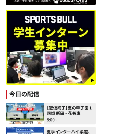
今日の配信
【配信終了】夏の甲子園 1
回戦 新田 - 花巻東
8:00~
夏季インターハイ 柔道、