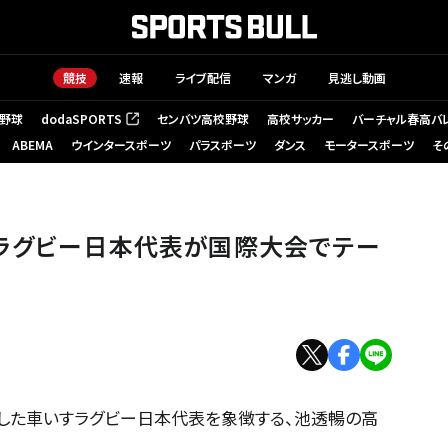
競技
速報
ライブ配信
マンガ
見逃し動画
野球
dodaSPORTS
センバツ高校野球
高校サッカー
バーチャル春高バ
（新しいタブで開く）
ABEMA
ウインタースポーツ
パラスポーツ
ダンス
モータースポーツ
そ
すラグビー日本代表が国際大会でテー
得した車いすラグビー日本代表を象徴する、池透暢の高