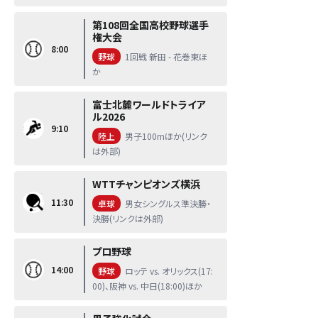
第108回全国高校野球選手
権大会
8:00
野球
1回戦 新田 - 花巻東ほ
か
富士北麓ワールドトライア
ル2026
9:10
陸上
男子100mほか(リンク
は外部)
WTTチャンピオンズ横浜
11:30
卓球
男女シングルス準決勝・
決勝(リンクは外部)
プロ野球
14:00
野球
ロッテ vs. オリックス(17:
00)、阪神 vs. 中日(18:00)ほか