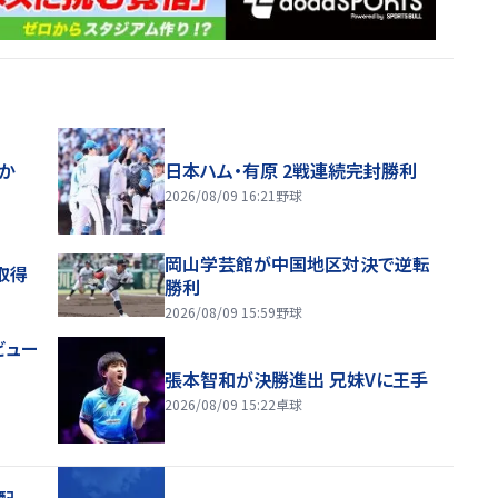
ほか
日本ハム・有原 2戦連続完封勝利
2026/08/09 16:21
野球
岡山学芸館が中国地区対決で逆転
取得
勝利
2026/08/09 15:59
野球
ビュー
張本智和が決勝進出 兄妹Vに王手
2026/08/09 15:22
卓球
配