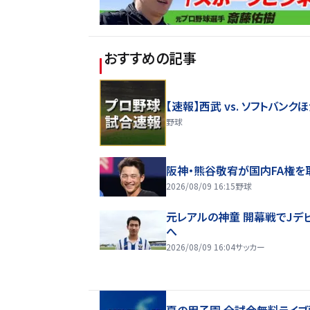
おすすめの記事
【速報】西武 vs. ソフトバンク
野球
阪神・熊谷敬宥が国内FA権を
2026/08/09 16:15
野球
元レアルの神童 開幕戦でJデ
へ
2026/08/09 16:04
サッカー
夏の甲子園 全試合無料ライブ