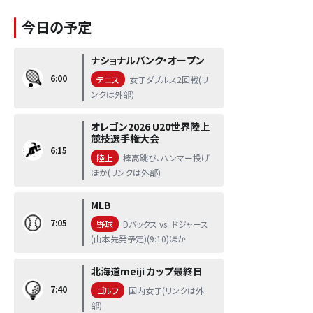
今日の予定
ナショナルバンク・オープン
6:00
テニス
女子ダブルス2回戦(リ
ンクは外部)
オレゴン2026 U20世界陸上
競技選手権大会
6:15
陸上
棒高跳び、ハンマー投げ
ほか(リンクは外部)
MLB
7:05
野球
Dバックス vs. ドジャース
(山本先発予定)(9:10)ほか
北海道meiji カップ最終日
7:40
ゴルフ
国内女子(リンクは外
部)