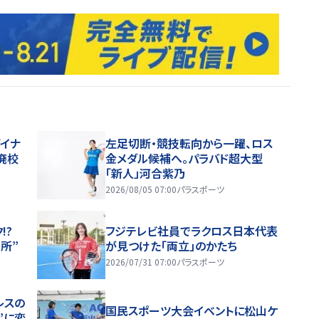
イナ
左足切断・競技転向から一躍、ロス
廃校
金メダル候補へ。パラバド超大型
「新人」河合紫乃
2026/08/05 07:00
パラスポーツ
!?
フジテレビ社員でラクロス日本代表
所”
が見つけた「両立」のかたち
2026/07/31 07:00
パラスポーツ
レスの
国民スポーツ大会イベントに松山ケ
”に変