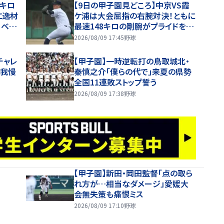
8キロ
【9日の甲子園見どころ】中京VS霞
に逸材
ケ浦は大会屈指の右腕対決！ともに
・ベン
最速148キロの剛腕がプライドをか
けて対戦
2026/08/09 17:45
野球
チャレ
【甲子園】一時逆転打の鳥取城北・
、我慢
秦慎之介「僕らの代で」来夏の県勢
全国11連敗ストップ誓う
2026/08/09 17:38
野球
【甲子園】新田・岡田監督「点の取ら
れ方が…相当なダメージ」愛媛大
会無失策も痛恨ミス
2026/08/09 17:10
野球