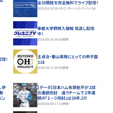
全30競技を完全無料でライブ配信！
2025/06/18 00:00
インターハイ(インハイ.tv)
東都大学野球入替戦 見逃し配信
中！
2026/06/30 00:00
野球
王貞治・栗山英樹にとっての甲子園
配信！
とは
2026/06/15 00:00
野球
、伊
【データ】日本ハム有原航平が２試
動
合連続完封 違うチームで２年連
に」
続の「１－０完封」は26年ぶり
2026/08/09 17:52
野球