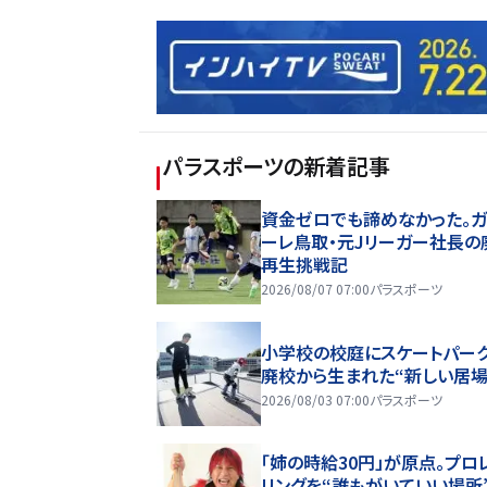
パラスポーツ
の新着記事
資金ゼロでも諦めなかった。ガ
ーレ鳥取・元Jリーガー社長の
再生挑戦記
2026/08/07 07:00
パラスポーツ
小学校の校庭にスケートパーク
廃校から生まれた“新しい居場
2026/08/03 07:00
パラスポーツ
「姉の時給30円」が原点。プロ
リングを“誰もがいていい場所