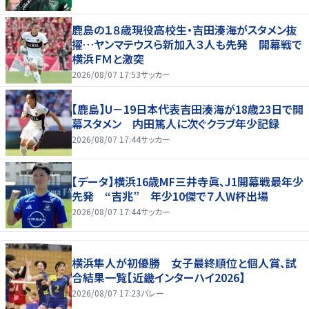
鹿島の１８歳現役高校生・吉田湊海がスタメン抜
擢…ヤンマテウスら新加入３人も先発 開幕戦で
横浜ＦＭと激突
2026/08/07 17:53
サッカー
【鹿島】U－19日本代表吉田湊海が18歳23日で開
幕スタメン 内田篤人に次ぐクラブ年少記録
2026/08/07 17:44
サッカー
【データ】横浜16歳MF三井寺眞、J1開幕戦最年少
先発 “吉兆” 年少10傑で７人W杯出場
2026/08/07 17:44
サッカー
横浜隼人が初優勝 女子最終順位と個人賞、試
合結果一覧【近畿インターハイ2026】
2026/08/07 17:23
バレー