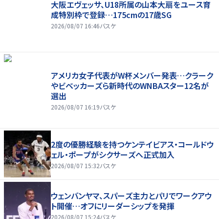
大阪エヴェッサ、U18所属の山本大扇をユース育
成特別枠で登録…175cmの17歳SG
2026/08/07 16:46
バスケ
アメリカ女子代表がW杯メンバー発表…クラーク
やビベッカーズら新時代のWNBAスター12名が
選出
2026/08/07 16:19
バスケ
2度の優勝経験を持つケンテイビアス・コールドウ
ェル・ポープがシクサーズへ正式加入
2026/08/07 15:32
バスケ
ウェンバンヤマ、スパーズ主力とパリでワークアウ
ト開催…オフにリーダーシップを発揮
2026/08/07 15:24
バスケ