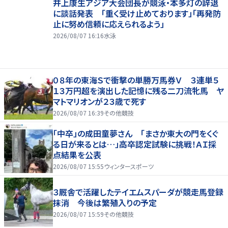
井上康生アジア大会団長が競泳・本多灯の辞退
に談話発表 「重く受け止めております」「再発防
止に努め信頼に応えられるよう」
2026/08/07 16:16
水泳
０８年の東海Ｓで衝撃の単勝万馬券Ｖ ３連単５
１３万円超を演出した記憶に残る二刀流牝馬 ヤ
マトマリオンが２３歳で死す
2026/08/07 16:39
その他競技
「中卒」の成田童夢さん 「まさか東大の門をくぐ
る日が来るとは…」高卒認定試験に挑戦！ＡＩ採
点結果を公表
2026/08/07 15:55
ウィンタースポーツ
３厩舎で活躍したテイエムスパーダが競走馬登録
抹消 今後は繁殖入りの予定
2026/08/07 15:59
その他競技