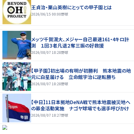
王貞治・栗山英樹にとっての甲子園とは
2026/06/15 00:00
野球
メッツ千賀滉大、メジャー自己最速161・4キロ計
測 １回３者凡退２奪三振の好救援
2026/08/07 18:28
野球
【甲子園】初出場の有明が初勝利 熊本地震の地
元に白星届ける 立命館宇治に逆転勝ち
2026/08/07 18:28
野球
【中日】11日本拠地DeNA戦で熊本地震被災地へ
の募金活動実施 ナゴヤ球場でも選手呼びかけ
2026/08/07 18:27
野球