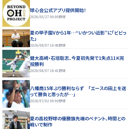
球心会公式アプリ提供開始！
2026/05/27 00:00
野球
夏の甲子園Vから1年…“いかつい近影”に「ビビっ
た」
2026/08/07 16:46
野球
健大高崎・石垣聡志、今夏初先発で1失点11Ｋ完
投勝利
2026/08/07 16:41
野球
八幡商15年ぶり勝利ならず 「エースの田上を送
って勝負と思ったが…」
2026/07/02 00:00
野球
夏の高校野球の優勝旗先端のペナント、時間との
戦いで制作