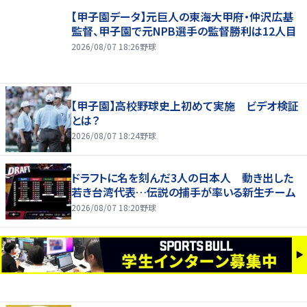
【甲子園データ】元巨人の東海大甲府・仲沢広基
監督、甲子園で元NPB選手の監督勝利は12人目
2026/08/07 18:26
野球
【甲子園】高校野球史上初めて実施 ビデオ検証
とは？
2026/08/07 18:24
野球
ドラフトに名を刻んだ3人の日本人 動き出した
若き台湾代表…伝説の捕手が率いる新生チーム
2026/08/07 18:20
野球