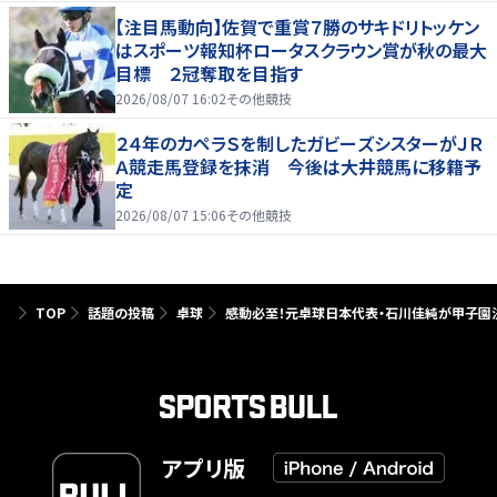
【注目馬動向】佐賀で重賞７勝のサキドリトッケン
はスポーツ報知杯ロータスクラウン賞が秋の最大
目標 ２冠奪取を目指す
2026/08/07 16:02
その他競技
２４年のカペラＳを制したガビーズシスターがＪＲ
Ａ競走馬登録を抹消 今後は大井競馬に移籍予
定
2026/08/07 15:06
その他競技
TOP
話題の投稿
卓球
感動必至！元卓球日本代表・石川佳純が甲子園
アプリ版