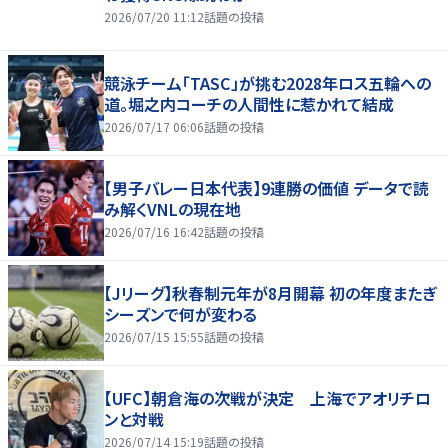
2026/07/20 11:12
話題の投稿
競泳チーム「TASC」が挑む2028年ロス五輪への
道。堀之内コーチの人間性に惹かれて結成
2026/07/17 06:06
話題の投稿
【男子バレー日本代表】9連勝の価値 データで読
み解くVNLの現在地
2026/07/16 16:42
話題の投稿
【Jリーグ】秋春制元年が8月開幕 初の年度またぎ
シーズンで何が変わる
2026/07/15 15:55
話題の投稿
【UFC】朝倉海の次戦が決定 上海でアオリチロ
ンと対戦
2026/07/14 15:19
話題の投稿