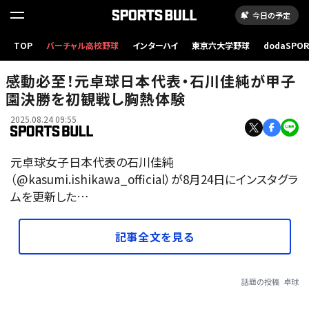
今日の予定
TOP
バーチャル高校野球
インターハイ
東京六大学野球
dodaSPO
（新しいタブ
感動必至！元卓球日本代表・石川佳純が甲子
園決勝を初観戦し胸熱体験
2025.08.24 09:55
元卓球女子日本代表の石川佳純
（@kasumi.ishikawa_official）が8月24日にインスタグラ
ムを更新した…
記事全文を見る
話題の投稿
卓球