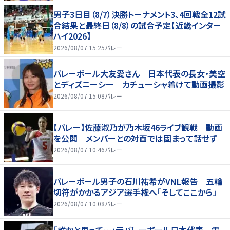
男子3日目（8/7）決勝トーナメント3、4回戦全12試
合結果と最終日（8/8）の試合予定【近畿インター
ハイ2026】
2026/08/07 15:25
バレー
バレーボール大友愛さん 日本代表の長女・美空
とディズニーシー カチューシャ着けて動画撮影
2026/08/07 15:08
バレー
【バレー】佐藤淑乃が乃木坂46ライブ観戦 動画
を公開 メンバーとの対面では固まって話せず
2026/08/07 10:46
バレー
バレーボール男子の石川祐希がVNL報告 五輪
切符がかかるアジア選手権へ「そしてここから」
2026/08/07 10:08
バレー
「誰かと思って…」元バレーボール日本代表 雰