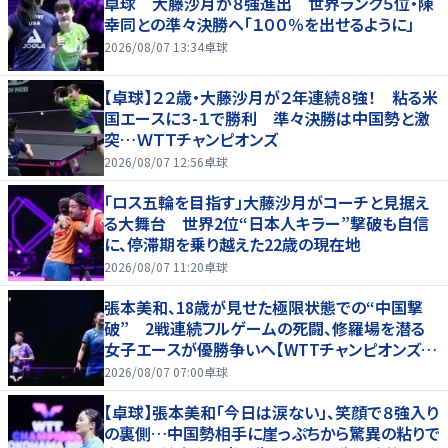
卓球 大藤沙月が８強進出 世界ランク５位・陳
幸同との準々決勝へ「１００％を出せるように」
2026/08/07 13:34
卓球
【卓球】２２歳・大藤沙月が２年連続８強！ 粘る米
国エースに３-１で勝利 準々決勝は中国勢と激
突…ＷＴＴチャンピオンズ
2026/08/07 12:56
卓球
「ロス五輪を目指す」大藤沙月がコーチと見据え
る大舞台 世界2位“日本人キラー”撃破も自信
に、停滞期を乗り越えた22歳の現在地
2026/08/07 11:20
卓球
張本美和、18歳が見せた極限状態での“中国撃
破” 2戦連続フルゲームの死闘、修羅場を潜る
女子エースが優勝争いへ【WTTチャンピオンズ横
浜2026】
2026/08/07 07:00
卓球
【卓球】張本美和「今日は涙ない」、笑顔で８強入り
の裏側…中国勢相手に崖っぷちから驚異の粘りで