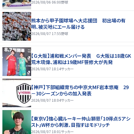
2026/08/06 06:00
野球
熊本から甲子園球場へ大応援団 初出場の有
明、被災地にエール届ける
2026/08/07 17:55
野球
【Ｇ大阪】浦和戦メンバー発表 Ｇ大阪は18歳GK
荒木琉偉、浦和は19歳MF笹修大が先発
2026/08/07 18:14
サッカー
【神戸】下部組織育ちの中京大MF岩本悠庵 29
－30シーズンからの加入発表
2026/08/07 18:04
サッカー
【東京V】強心臓ルーキー仲山獅恩「10得点５アシ
スト」W杯から刺激、目指すはモドリッチ
2026/08/07 18:01
サッカー