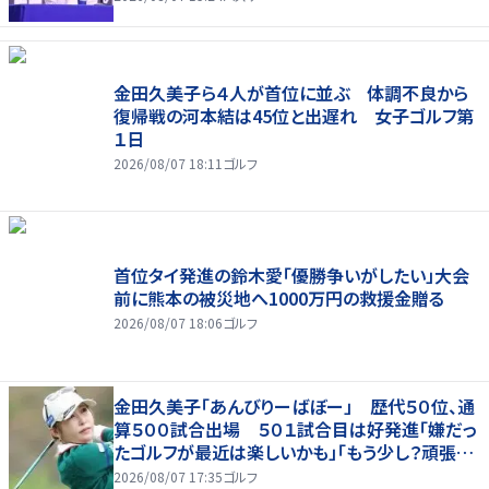
金田久美子ら４人が首位に並ぶ 体調不良から
復帰戦の河本結は45位と出遅れ 女子ゴルフ第
１日
2026/08/07 18:11
ゴルフ
首位タイ発進の鈴木愛「優勝争いがしたい」大会
前に熊本の被災地へ1000万円の救援金贈る
2026/08/07 18:06
ゴルフ
金田久美子「あんびりーばぼー」 歴代５０位、通
算５００試合出場 ５０１試合目は好発進「嫌だっ
たゴルフが最近は楽しいかも」「もう少し？頑張り
たいな」
2026/08/07 17:35
ゴルフ