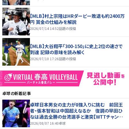
【MLB】村上宗隆はHRダービー敗退も約2400万
円 賞金の仕組みを解説
2026/07/14 14:52
話題の投稿
【MLB】大谷翔平「300-150」に史上2位の速さで
到達 記録の意味を読み解く
2026/07/10 17:26
話題の投稿
卓球
の新着記事
卓球日本男女の主力が8強入りに挑む 前回王
者・張本智和は中国超えなるか 復調の早田ひ
なは過去全勝の台湾選手と激突【WTTチャンピ
オンズ横浜2026】
2026/08/07 16:40
卓球