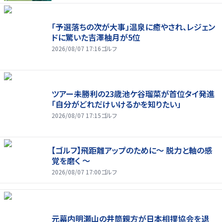
「予選落ちの次が大事」温泉に癒やされ、レジェン
ドに驚いた吉澤柚月が5位
2026/08/07 17:16
ゴルフ
ツアー未勝利の23歳池ケ谷瑠菜が首位タイ発進
「自分がどれだけいけるかを知りたい」
2026/08/07 17:15
ゴルフ
【ゴルフ】飛距離アップのために～ 脱力と軸の感
覚を磨く ～
2026/08/07 17:00
ゴルフ
元幕内明瀬山の井筒親方が日本相撲協会を退