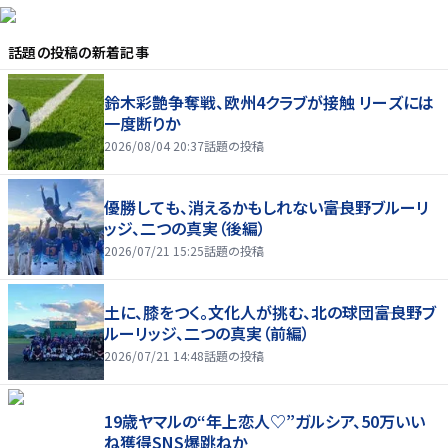
話題の投稿
の新着記事
鈴木彩艶争奪戦、欧州4クラブが接触 リーズには
一度断りか
2026/08/04 20:37
話題の投稿
優勝しても、消えるかもしれない――富良野ブルーリ
ッジ、二つの真実（後編）
2026/07/21 15:25
話題の投稿
土に、膝をつく。文化人が挑む、北の球団――富良野ブ
ルーリッジ、二つの真実（前編）
2026/07/21 14:48
話題の投稿
19歳ヤマルの“年上恋人♡”ガルシア、50万いい
ね獲得SNS爆跳ねか