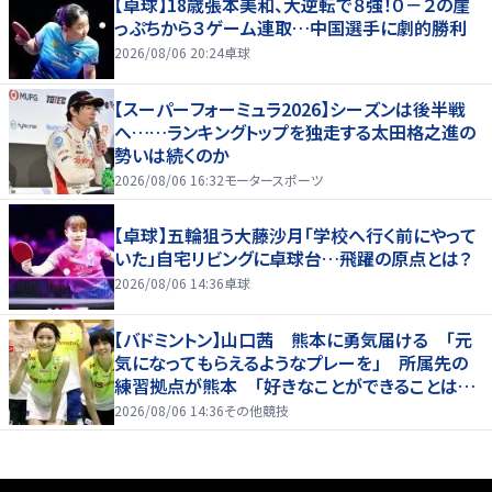
【卓球】18歳張本美和、大逆転で８強！０－２の崖
っぷちから３ゲーム連取…中国選手に劇的勝利
2026/08/06 20:24
卓球
【スーパーフォーミュラ2026】シーズンは後半戦
へ……ランキングトップを独走する太田格之進の
勢いは続くのか
2026/08/06 16:32
モータースポーツ
【卓球】五輪狙う大藤沙月「学校へ行く前にやって
いた」自宅リビングに卓球台…飛躍の原点とは？
2026/08/06 14:36
卓球
【バドミントン】山口茜 熊本に勇気届ける 「元
気になってもらえるようなプレーを」 所属先の
練習拠点が熊本 「好きなことができることは当
たり前じゃない」
2026/08/06 14:36
その他競技