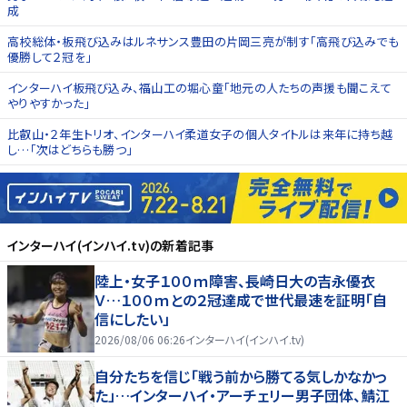
成
高校総体・板飛び込みはルネサンス豊田の片岡三亮が制す「高飛び込みでも
優勝して２冠を」
インターハイ板飛び込み、福山工の堀心童「地元の人たちの声援も聞こえて
やりやすかった」
比叡山・２年生トリオ、インターハイ柔道女子の個人タイトルは来年に持ち越
し…「次はどちらも勝つ」
インターハイ(インハイ.tv)
の新着記事
陸上・女子１００ｍ障害、長崎日大の吉永優衣
Ｖ…１００ｍとの２冠達成で世代最速を証明「自
信にしたい」
2026/08/06 06:26
インターハイ(インハイ.tv)
自分たちを信じ「戦う前から勝てる気しかなかっ
た」…インターハイ・アーチェリー男子団体、鯖江