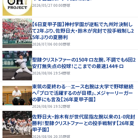
2026/05/27 00:00
野球
【6日夏甲子園】神村学園が逆転で九州対決制し
て2年ぶり、佐野日大・鈴木が完封で投手戦制し2
5年ぶりの夏勝利
2026/07/06 00:00
野球
聖隷クリストファーの150キロ左腕、不調でも6回2
安打無失点の投球！ここまでの最速144キロ
2026/08/06 19:54
野球
東筑の夏終わる…エース右腕は大学で野球継続
へ「プロで活躍するのが目標」、メジャーリーガー
の夢にも言及【26年夏甲子園】
2026/08/06 19:52
野球
佐野日大・鈴木有が世代屈指左腕以来の1-0完封
勝利！聖隷クリストファーとの投手戦制す【26年夏
甲子園】
2026/08/06 20:35
野球