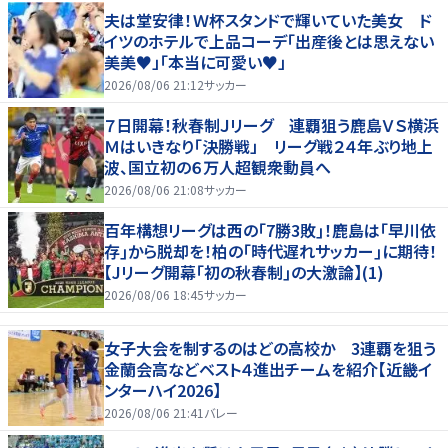
夫は堂安律！Ｗ杯スタンドで輝いていた美女 ド
イツのホテルで上品コーデ「出産後とは思えない
美美♥」「本当に可愛い♥」
2026/08/06 21:12
サッカー
７日開幕！秋春制Ｊリーグ 連覇狙う鹿島ＶＳ横浜
Ｍはいきなり「決勝戦」 リーグ戦２４年ぶり地上
波、国立初の６万人超観衆動員へ
2026/08/06 21:08
サッカー
百年構想リーグは西の｢7勝3敗｣！鹿島は｢早川依
存｣から脱却を！柏の｢時代遅れサッカー｣に期待！
【Jリーグ開幕｢初の秋春制｣の大激論】(1)
2026/08/06 18:45
サッカー
女子大会を制するのはどの高校か 3連覇を狙う
金蘭会高などベスト４進出チームを紹介【近畿イ
ンターハイ2026】
2026/08/06 21:41
バレー