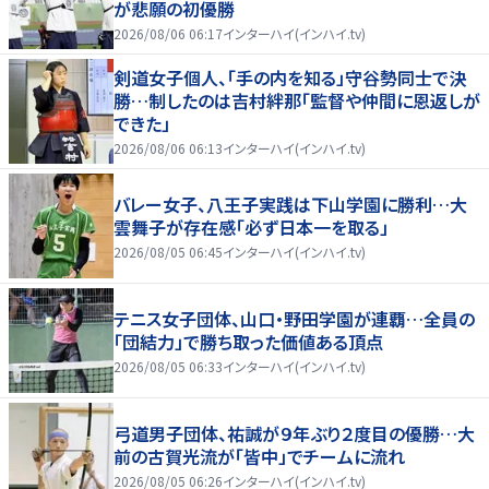
が悲願の初優勝
2026/08/06 06:17
インターハイ(インハイ.tv)
剣道女子個人、「手の内を知る」守谷勢同士で決
勝…制したのは吉村絆那「監督や仲間に恩返しが
できた」
2026/08/06 06:13
インターハイ(インハイ.tv)
バレー女子、八王子実践は下山学園に勝利…大
雲舞子が存在感「必ず日本一を取る」
2026/08/05 06:45
インターハイ(インハイ.tv)
テニス女子団体、山口・野田学園が連覇…全員の
「団結力」で勝ち取った価値ある頂点
2026/08/05 06:33
インターハイ(インハイ.tv)
弓道男子団体、祐誠が９年ぶり２度目の優勝…大
前の古賀光流が「皆中」でチームに流れ
2026/08/05 06:26
インターハイ(インハイ.tv)