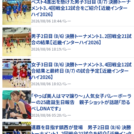
ベスト4進出を懸けた男子3日目（8/7）決勝トーナ
メント3、4回戦全12試合をご紹介【近畿インター
ハイ2026】
2026/08/06 18:44
バレー
男子2日目（8/6）決勝トーナメント1、2回戦全21試
合の結果【近畿インターハイ2026】
2026/08/06 18:19
バレー
女子3日目（8/6）決勝トーナメント3、4回戦全12試
合結果と最終日（8/7）の試合予定【近畿インター
ハイ2026】
2026/08/06 18:02
バレー
「やっぱ美人はママ譲り～」人気女子バレーボーラ
ーの25歳誕生日報告 親子ショットが話題「恐る
べしDNAです」
2026/08/06 05:20
バレー
連覇を目指す鎮西が登場 男子2日目（8/6）決勝
トーナメント1、2回戦全21試合を紹介【近畿インタ