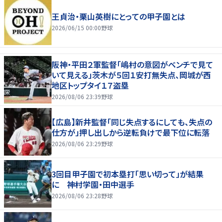
王貞治・栗山英樹にとっての甲子園とは
2026/06/15 00:00
野球
阪神・平田２軍監督「嶋村の意図がベンチで見て
いて見える」茨木が５回１安打無失点、岡城が西
地区トップタイ１７盗塁
2026/08/06 23:39
野球
【広島】新井監督「同じ失点するにしても、失点の
仕方が」押し出しから逆転負けで最下位に転落
2026/08/06 23:29
野球
3回目甲子園で初本塁打「思い切って」が結果
に 神村学園・田中選手
2026/08/06 23:28
野球