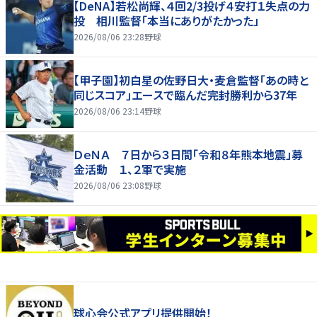
【DeNA】若松尚輝、４回2/3投げ４安打１失点の力
投 相川監督「本当にありがたかった」
2026/08/06 23:28
野球
【甲子園】初白星の佐野日大・麦倉監督「あの時と
同じスコア」エースで臨んだ完封勝利から37年
2026/08/06 23:14
野球
ＤｅＮＡ ７日から３日間「令和８年熊本地震」募
金活動 １、２軍で実施
2026/08/06 23:08
野球
球心会公式アプリ提供開始！