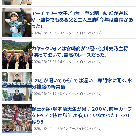
アーチェリー女子、仙台二華の関口結唯が逆転
Ｖ…監督でもある父と二人三脚「今年は自信があ
った」
2026/08/05 06:20
インターハイ(インハイ.tv)
カヤックフォアは宮崎商が２冠…淀川史乃主将
「笑って泣いて、最高のレースだった」
2026/08/05 06:14
インターハイ(インハイ.tv)
“のどが渇いてから”では遅い 専門家に聞く、水
分補給の新常識
2026/08/04 10:46
インターハイ(インハイ.tv)
保土ヶ谷・塚本蘭天生が男子２００Ｖ、前半カーブ
をトップで抜け「前しか向いていなかった」…２０
秒９５
2026/08/04 07:35
インターハイ(インハイ.tv)