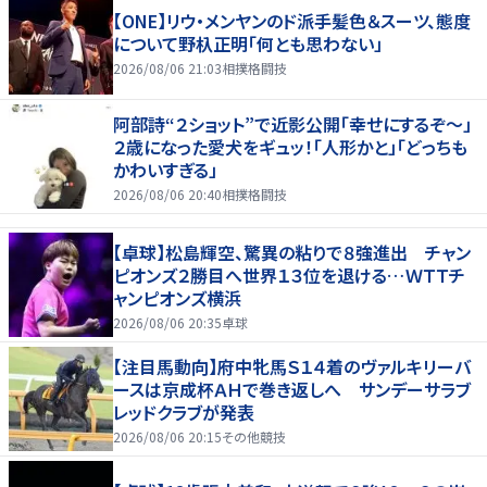
【ONE】リウ・メンヤンのド派手髪色＆スーツ、態度
について野杁正明「何とも思わない」
2026/08/06 21:03
相撲格闘技
阿部詩“２ショット”で近影公開「幸せにするぞ〜」
２歳になった愛犬をギュッ！「人形かと」「どっちも
かわいすぎる」
2026/08/06 20:40
相撲格闘技
【卓球】松島輝空、驚異の粘りで８強進出 チャン
ピオンズ２勝目へ世界１３位を退ける…ＷＴＴチ
ャンピオンズ横浜
2026/08/06 20:35
卓球
【注目馬動向】府中牝馬Ｓ１４着のヴァルキリーバ
ースは京成杯ＡＨで巻き返しへ サンデーサラブ
レッドクラブが発表
2026/08/06 20:15
その他競技