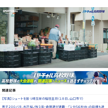
関連記事
【写真】シュートを放つ埼玉栄の稲垣主将（１８日、山口市で）
男子２００バタ、水戸桜ノ牧３年・倉塚遼が連覇…「１分５６秒台」の目標も達