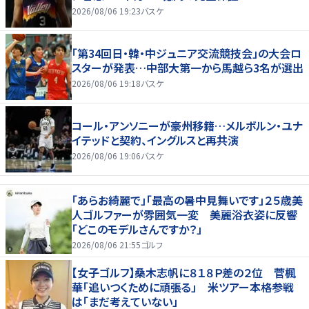
2026/08/06 19:23
バスケ
「第34回日・韓・中ジュニア交流競技会」の大会ロ
スターが発表…中部大第一から馬越ら3名が選出
2026/08/06 19:18
バスケ
コール・アンソニーが豪州移籍…メルボルン・ユナ
イテッドと契約、イングルスと再共演
2026/08/06 19:06
バスケ
「あらお綺麗で」「最高の暑中見舞いです」２５歳美
人ゴルファーが雰囲気一変 美麗浴衣姿に反響
「どこのモデルさんですか？」
2026/08/06 21:55
ゴルフ
【女子ゴルフ】桑木志帆に８１８Ｐ差の２位 菅楓
華「追いつくために頑張る」 米ツアー本格参戦
は「まだ考えていない」