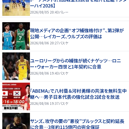
ーハイ2026】
2026/08/05 20:43
バレー
現地メディアの企画“オフ補強格付け”、第2弾が
公開…レイカーズ、ウルブズの評価は
2026/08/06 20:27
バスケ
ユーロリーグからの補強が続くナゲッツ…ロニ
ー・ウォーカー四世と1年契約に合意
2026/08/06 19:43
バスケ
『ABEMA』で八村塁＆河村勇輝の共演を無料生中
継へ…男子日本代表の強化試合2試合を放送
2026/08/06 19:37
バスケ
サンズ、攻守の要の”悪役”ブルックスと契約延長
に合意…3年約115億円の完全保証