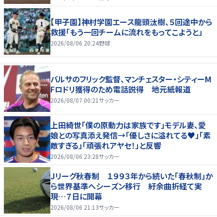
【甲子園】神村学園エース龍頭汰樹、５回途中から
救援「もう一回チームに流れをもってこようと」
2026/08/06 20:24
野球
バルサのフリック監督、マンチェスター・シティーM
Fロドリ獲得のため電話説得 地元紙報道
2026/08/07 00:21
サッカー
上田綺世「僕の原動力は家族です」モデル妻、愛
娘との写真添え発信→「優しさに溢れてる♥」「素
敵すぎる」「頑張れアヤセ！」と反響
2026/08/06 23:28
サッカー
Ｊリーグ秋春制 １９９３年から続いた「春秋制」か
ら世界基準へシーズン移行 紆余曲折経て実
現…７日に開幕
2026/08/06 21:13
サッカー