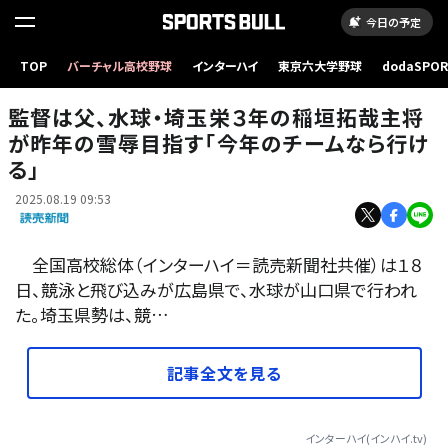
今日の予定
TOP
バーチャル高校野球
インターハイ
東京六大学野球
dodaSPO
（新しいタブ
監督は父、水球・埼玉栄３年の稲垣拓哉主将
が昨年の雪辱目指す「今年のチームなら行け
る」
2025.08.19 09:53
全国高校総体（インターハイ＝読売新聞社共催）は１８
日、競泳と飛び込みが広島県で、水球が山口県で行われ
た。埼玉県勢は、競…
記事全文を見る
インターハイ(インハイ.tv)