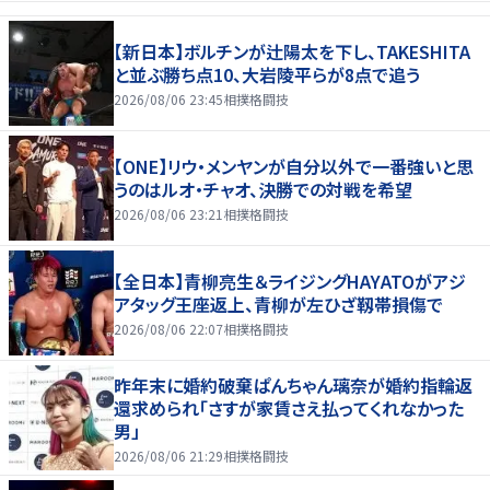
【新日本】ボルチンが辻陽太を下し、TAKESHITA
と並ぶ勝ち点10、大岩陵平らが8点で追う
2026/08/06 23:45
相撲格闘技
【ONE】リウ・メンヤンが自分以外で一番強いと思
うのはルオ・チャオ、決勝での対戦を希望
2026/08/06 23:21
相撲格闘技
【全日本】青柳亮生＆ライジングHAYATOがアジ
アタッグ王座返上、青柳が左ひざ靱帯損傷で
2026/08/06 22:07
相撲格闘技
昨年末に婚約破棄ぱんちゃん璃奈が婚約指輪返
還求められ「さすが家賃さえ払ってくれなかった
男」
2026/08/06 21:29
相撲格闘技