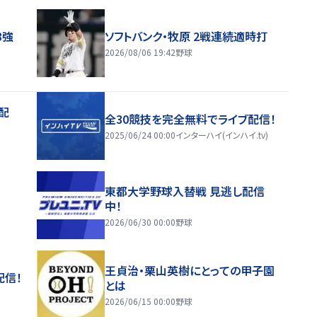
8強
ソフトバンク・牧原 2戦連続適時打
2026/08/06 19:42
野球
配
全30競技を完全無料でライブ配信！
2025/06/24 00:00
インターハイ(インハイ.tv)
東都大学野球入替戦 見逃し配信
中！
2026/06/30 00:00
野球
王貞治・栗山英樹にとっての甲子園
配信！
とは
2026/06/15 00:00
野球