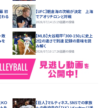
幕 初
【UFC】朝倉海の次戦が決定 上海
変わる
でアオリチロンと対戦
2026/07/14 15:19
話題の投稿
ー敗
【MLB】大谷翔平「300-150」に史上
みを
2位の速さで到達 記録の意味を読
み解く
2026/07/10 17:26
話題の投稿
点ＫＯ
【巨人】マルティネス、SNSでの家族
ントを
への脅迫告白「ひどいメッセージ送