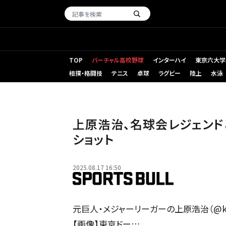
TOP
バーチャル高校野球
インターハイ
東京六大学
相撲・格闘技
テニス
卓球
ラグビー
陸上
水泳
上原浩治、名球会レジェンド
ショット
2025.08.17 16:50
元巨人・メジャーリーガーの上原浩治（@koj
【画像】東京ドー…