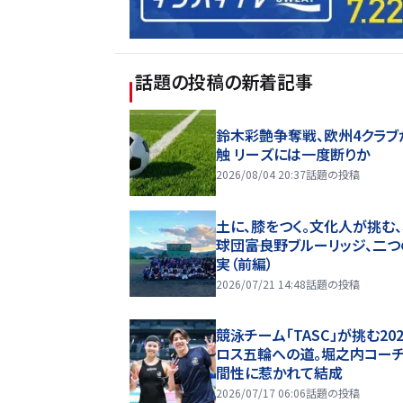
話題の投稿
の新着記事
鈴木彩艶争奪戦、欧州4クラブ
触 リーズには一度断りか
2026/08/04 20:37
話題の投稿
土に、膝をつく。文化人が挑む
球団――富良野ブルーリッジ、二
実（前編）
2026/07/21 14:48
話題の投稿
競泳チーム「TASC」が挑む20
ロス五輪への道。堀之内コー
間性に惹かれて結成
2026/07/17 06:06
話題の投稿