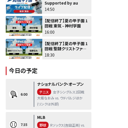
Supported by au
14:50
【配信終了】夏の甲子園 1
回戦 東筑 - 神村学園
16:00
【配信終了】夏の甲子園 1
回戦 聖隷クリストファー -
佐野日大
18:30
今日の予定
ナショナルバンク・オープン
テニス
女子シングルス2回戦
6:00
大坂なおみ vs. ウドバルジほか
(リンクは外部)
MLB
7:35
野球
Rソックス(吉田正尚) vs.