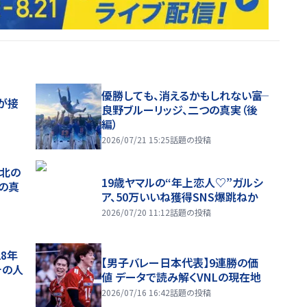
優勝しても、消えるかもしれない――富
が接
良野ブルーリッジ、二つの真実（後
編）
2026/07/21 15:25
話題の投稿
、北の
19歳ヤマルの“年上恋人♡”ガルシ
つの真
ア、50万いいね獲得SNS爆跳ねか
2026/07/20 11:12
話題の投稿
28年
【男子バレー日本代表】9連勝の価
チの人
値 データで読み解くVNLの現在地
2026/07/16 16:42
話題の投稿