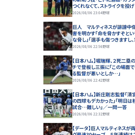
つくれなくて、ストライクを投
ない」２軍再調整を明言
2026/08/06 23:04
野球
巨人 マルティネスが誹謗中
害を明かす「命を脅かすぞとい
な脅し」「選手も傷つきますし
は全く関係ない存在なので」
2026/08/06 22:56
野球
【日本ハム】堀瑞輝、２死二塁
チで登板し三振に「この場面
る監督が悪いとしか…」
2026/08/06 22:42
野球
【日本ハム】新庄剛志監督「清
の四球もデカかった」「明日は
試合…難しい」／一問一答
2026/08/06 22:32
野球
【データ】巨人マルティネスが
グ最速30セーブ ５年連続は