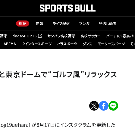
競技
速報
ライブ配信
マンガ
見逃し動画
野球
dodaSPORTS
センバツ高校野球
高校サッカー
バーチャル春高バ
（新しいタブで開く）
ABEMA
ウインタースポーツ
パラスポーツ
ダンス
モータースポーツ
そ
と東京ドームで“ゴルフ風”リラックス
i19uehara）が8月17日にインスタグラムを更新した。