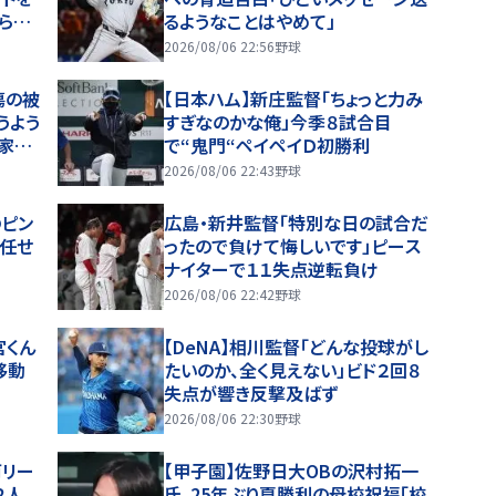
げられ
るようなことはやめて」
2026/08/06 22:56
野球
傷の被
【日本ハム】新庄監督「ちょっと力み
うよう
すぎなのかな俺」今季８試合目
、家族
で“鬼門“ペイペイＤ初勝利
2026/08/06 22:43
野球
のピン
広島・新井監督「特別な日の試合だ
で任せ
ったので負けて悔しいです」ピース
ナイターで１１失点逆転負け
2026/08/06 22:42
野球
宮くん
【DeNA】相川監督「どんな投球がし
移動
たいのか、全く見えない」ビド２回８
失点が響き反撃及ばず
2026/08/06 22:30
野球
両リー
【甲子園】佐野日大ОBの沢村拓一
２人
氏、25年ぶり夏勝利の母校祝福「校