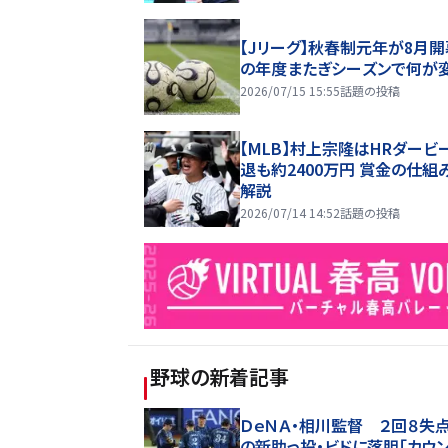
【Jリーグ】秋春制元年が8月開
の年度またぎシーズンで何が
2026/07/15 15:55
話題の投稿
【MLB】村上宗隆はHRダービ
退も約2400万円 賞金の仕組
解説
2026/07/14 14:52
話題の投稿
野球
の新着記事
ＤｅＮＡ・相川監督 ２回８失
の新助っ投・ビドに落胆「カウ