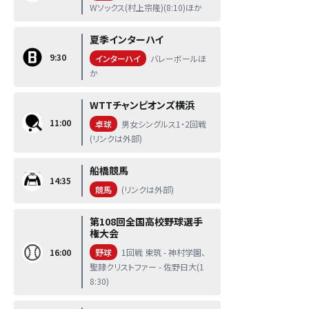
Wソックス(村上宗隆)(8:10)ほか
夏季インターハイ
9:30
インターハイ
バレーボールほ
か
WTTチャンピオンズ横浜
11:00
卓球
男女シングルス1・2回戦
(リンクは外部)
船橋競馬
14:35
競馬
(リンクは外部)
第108回全国高校野球選手
権大会
16:00
野球
1回戦 東筑 - 神村学園、
聖隷クリストファー - 佐野日大(1
8:30)