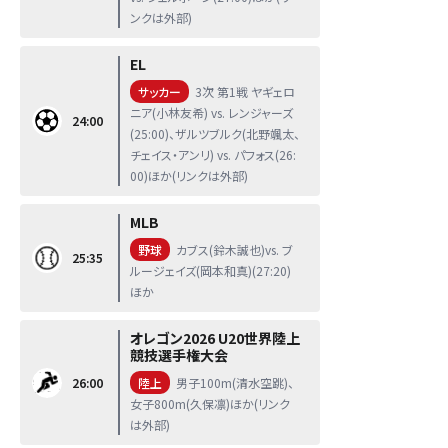
ンクは外部)
EL
サッカー
3次 第1戦 ヤギェロ
ニア(小林友希) vs. レンジャーズ
24:00
(25:00)、ザルツブルク(北野颯太、
チェイス・アンリ) vs. パフォス(26:
00)ほか(リンクは外部)
MLB
野球
カブス(鈴木誠也)vs. ブ
25:35
ルージェイズ(岡本和真)(27:20)
ほか
オレゴン2026 U20世界陸上
競技選手権大会
26:00
陸上
男子100m(清水空跳)、
女子800m(久保凛)ほか(リンク
は外部)