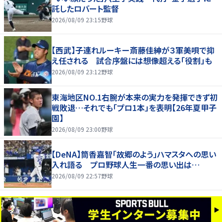
託したロバート監督
2026/08/09 23:15
野球
【西武】子連れルーキー斎藤佳紳が３軍美唄で抑
え任される 試合序盤には想像超える「役割」も
2026/08/09 23:12
野球
東海地区NO.1右腕が本来の実力を発揮できず初
戦敗退…それでも「プロ1本」を表明【26年夏甲子
園】
2026/08/09 23:00
野球
【DeNA】筒香嘉智「故郷のよう」ハマスタへの思い
入れ語る プロ野球人生一番の思い出は…
2026/08/09 22:57
野球