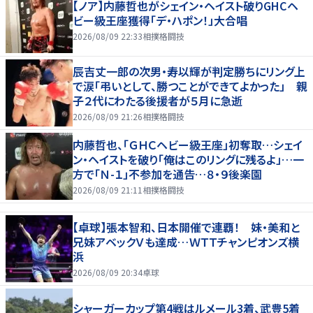
【ノア】内藤哲也がシェイン・ヘイスト破りGHCヘ
ビー級王座獲得「デ・ハポン！」大合唱
2026/08/09 22:33
相撲格闘技
辰吉丈一郎の次男・寿以輝が判定勝ちにリング上
で涙「弔いとして、勝つことができてよかった」 親
子２代にわたる後援者が５月に急逝
2026/08/09 21:26
相撲格闘技
内藤哲也、「ＧＨＣヘビー級王座」初奪取…シェイ
ン・ヘイストを破り「俺はこのリングに残るよ」…一
方で「Ｎ-１」不参加を通告…８・９後楽園
2026/08/09 21:11
相撲格闘技
【卓球】張本智和、日本開催で連覇！ 妹・美和と
兄妹アベックＶも達成…ＷＴＴチャンピオンズ横
浜
2026/08/09 20:34
卓球
シャーガーカップ第4戦はルメール3着、武豊5着