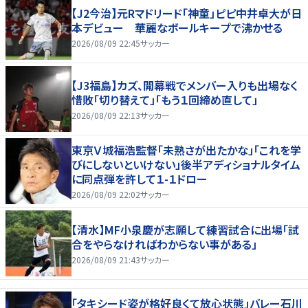
【J2今治】元Rマドリード「神童」ピピ中井卓大が日
本デビュー 華麗なボールキープで沸かせる
2026/08/09 22:45
サッカー
【J3福島】カズ、開幕戦でメンバー入りも出場なく
惜敗「切り替えて」「もう１回締め直して」
2026/08/09 22:13
サッカー
東京Ｖ城福浩監督「未熟さが出たかな」「これを学
びにしないといけない」後半アディショナルタイム
に同点弾を許して１-１ドロー
2026/08/09 22:02
サッカー
【清水】MF小泉慶が志願して練習試合に出場「試
合をやらなければわからない事がある」
2026/08/09 21:43
サッカー
「タキシード姿が格好良くて放心状態」バレー石川