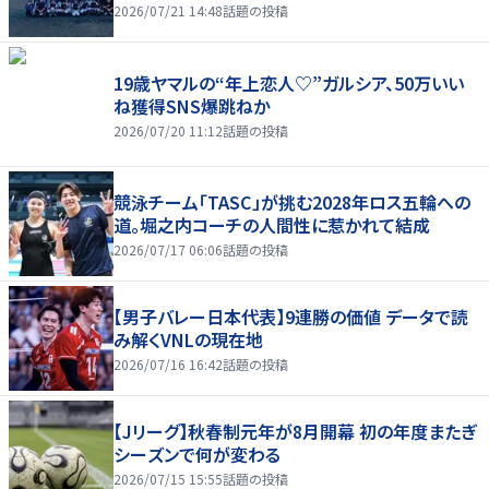
2026/07/21 14:48
話題の投稿
19歳ヤマルの“年上恋人♡”ガルシア、50万いい
ね獲得SNS爆跳ねか
2026/07/20 11:12
話題の投稿
競泳チーム「TASC」が挑む2028年ロス五輪への
道。堀之内コーチの人間性に惹かれて結成
2026/07/17 06:06
話題の投稿
【男子バレー日本代表】9連勝の価値 データで読
み解くVNLの現在地
2026/07/16 16:42
話題の投稿
【Jリーグ】秋春制元年が8月開幕 初の年度またぎ
シーズンで何が変わる
2026/07/15 15:55
話題の投稿