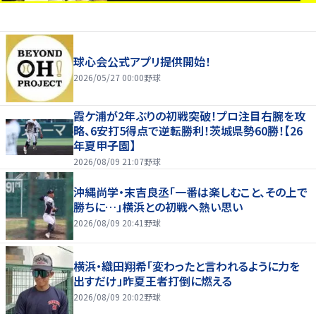
球心会公式アプリ提供開始！
2026/05/27 00:00
野球
霞ケ浦が2年ぶりの初戦突破！プロ注目右腕を攻
略、6安打5得点で逆転勝利！茨城県勢60勝！【26
年夏甲子園】
2026/08/09 21:07
野球
沖縄尚学・末吉良丞「一番は楽しむこと、その上で
勝ちに…」横浜との初戦へ熱い思い
2026/08/09 20:41
野球
横浜・織田翔希「変わったと言われるように力を
出すだけ」昨夏王者打倒に燃える
2026/08/09 20:02
野球