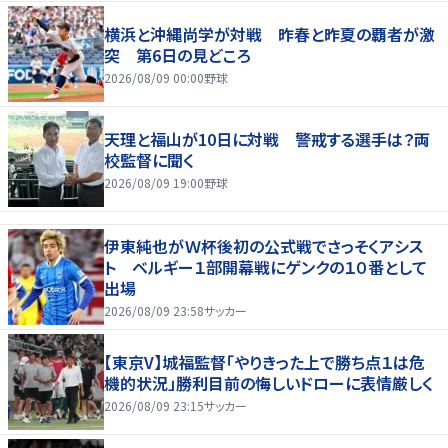
横浜と沖縄尚学が対戦 昨春と昨夏の覇者が激
突 第6日の見どころ
2026/08/09 00:00
野球
天理と福山が10日に対戦 警戒する選手は？両
校監督に聞く
2026/08/09 19:00
野球
伊東純也がＷ杯後初の公式戦でさっそくアシス
ト ベルギー１部開幕戦にゲンクの１０番として
出場
2026/08/09 23:58
サッカー
【東京V】城福監督「やりきった上で勝ち点１は危
機的状況」勝利目前の悔しいドローに表情厳しく
2026/08/09 23:15
サッカー