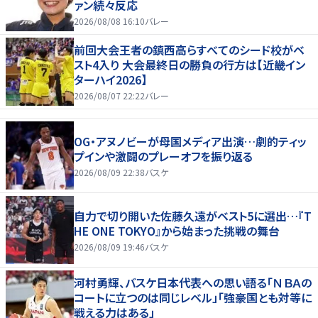
ァン続々反応
2026/08/08 16:10
バレー
前回大会王者の鎮西高らすべてのシード校がベ
スト4入り 大会最終日の勝負の行方は【近畿イン
ターハイ2026】
2026/08/07 22:22
バレー
OG・アヌノビーが母国メディア出演…劇的ティッ
プインや激闘のプレーオフを振り返る
2026/08/09 22:38
バスケ
自力で切り開いた佐藤久遠がベスト5に選出…『T
HE ONE TOKYO』から始まった挑戦の舞台
2026/08/09 19:46
バスケ
河村勇輝、バスケ日本代表への思い語る「ＮＢＡの
コートに立つのは同じレベル」「強豪国とも対等に
戦える力はある」