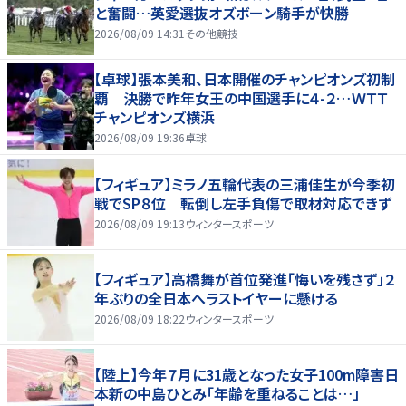
と奮闘…英愛選抜オズボーン騎手が快勝
2026/08/09 14:31
その他競技
【卓球】張本美和、日本開催のチャンピオンズ初制
覇 決勝で昨年女王の中国選手に４-２…ＷＴＴ
チャンピオンズ横浜
2026/08/09 19:36
卓球
【フィギュア】ミラノ五輪代表の三浦佳生が今季初
戦でSP８位 転倒し左手負傷で取材対応できず
2026/08/09 19:13
ウィンタースポーツ
【フィギュア】高橋舞が首位発進「悔いを残さず」２
年ぶりの全日本へラストイヤーに懸ける
2026/08/09 18:22
ウィンタースポーツ
【陸上】今年７月に31歳となった女子100m障害日
本新の中島ひとみ「年齢を重ねることは…」