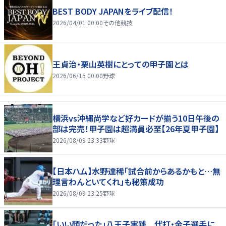
BEST BODY JAPANをライブ配信！
2026/04/01 00:00
その他競技
王貞治・栗山英樹にとっての甲子園とは
2026/06/15 00:00
野球
横浜vs沖縄尚学など好カードが揃う10日午後の
部は完売！甲子園は超満員必至【26年夏甲子園】
2026/08/09 23:33
野球
【日本ハム】水野達稀「試合前からあるかもと…無
理言わんといてくれ」も秘策成功
2026/08/09 23:25
野球
「いい顔だった」八王子実践 代打・金子選手に