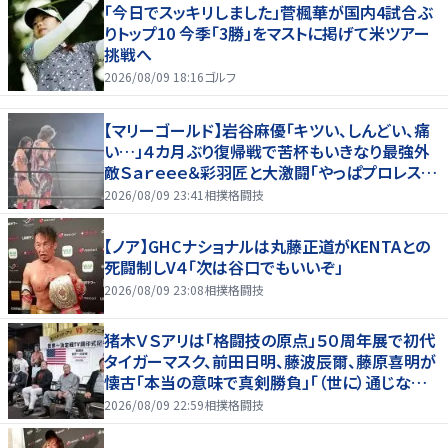
「今日でスッキリしました」菅楓華が国内4試合ぶ
りトップ10 今季「3勝」をマストに掲げて米ツアー
挑戦へ
2026/08/09 18:16
ゴルフ
【マリーゴールド】岩谷麻優「キツい、しんどい、痛
い…」４カ月ぶり復帰戦で苦杯もいきなり最強外
敵Ｓａｒｅｅｅ＆彩羽匠と大激闘「やっぱプロレス大
好き」
2026/08/09 23:41
相撲格闘技
【ノア】GHCナショナルは丸藤正道がKENTAとの
死闘制しV４「次は谷口でもいいぞ」
2026/08/09 23:08
相撲格闘技
猪木ＶＳアリは「格闘技の原点」５０周年展で初代
タイガーマスク、前田日明、藤波辰爾、藤原喜明が
懐古「本当の意味で真剣勝負」「（世に）通じない
歯がゆさも」
2026/08/09 22:59
相撲格闘技