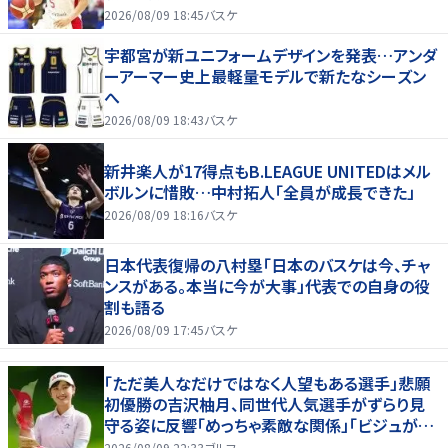
2026/08/09 18:45
バスケ
宇都宮が新ユニフォームデザインを発表…アンダ
ーアーマー史上最軽量モデルで新たなシーズン
へ
2026/08/09 18:43
バスケ
新井楽人が17得点もB.LEAGUE UNITEDはメル
ボルンに惜敗…中村拓人「全員が成長できた」
2026/08/09 18:16
バスケ
日本代表復帰の八村塁「日本のバスケは今、チャ
ンスがある。本当に今が大事」代表での自身の役
割も語る
2026/08/09 17:45
バスケ
「ただ美人なだけではなく人望もある選手」悲願
初優勝の吉沢柚月、同世代人気選手がずらり見
守る姿に反響「めっちゃ素敵な関係」「ビジュが良
すぎてびっくり」
2026/08/09 22:33
ゴルフ