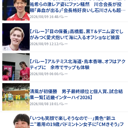
祐希らの激レア姿にファン騒然 川合会長が投
稿「鼻血が出る」「会長格好良いし石川さんも超格
好いい」
2026/08/09 16:48
バレー
【バレー】「目の保養」高橋藍、黒Ｔ＆デニム姿でし
がみつく愛犬抱いて海に入るオフショなど披露
2026/08/09 12:12
バレー
【バレー】アルテミス北海道・鳥本香琳、オフはアク
ティブに 余市でサップも体験
2026/08/09 06:00
バレー
清風が初優勝 男子最終順位と個人賞、試合結
果一覧【近畿インターハイ2026】
2026/08/08 18:01
バレー
「いつも笑顔で楽しそうなので…」黄色“新ユ
ニ”着用の19歳バドミントン女子に「CMきそう」フ