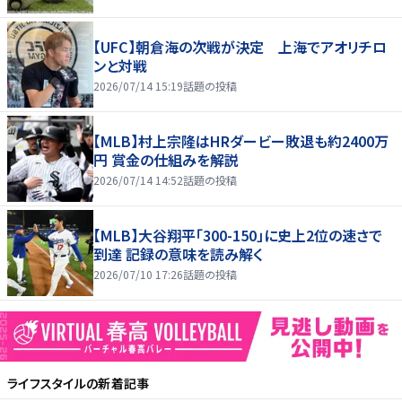
【UFC】朝倉海の次戦が決定 上海でアオリチロ
ンと対戦
2026/07/14 15:19
話題の投稿
【MLB】村上宗隆はHRダービー敗退も約2400万
円 賞金の仕組みを解説
2026/07/14 14:52
話題の投稿
【MLB】大谷翔平「300-150」に史上2位の速さで
到達 記録の意味を読み解く
2026/07/10 17:26
話題の投稿
ライフスタイル
の新着記事