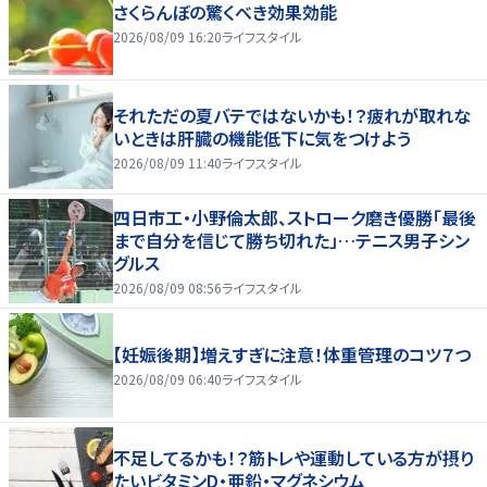
さくらんぼの驚くべき効果効能
2026/08/09 16:20
ライフスタイル
それただの夏バテではないかも！？疲れが取れな
いときは肝臓の機能低下に気をつけよう
2026/08/09 11:40
ライフスタイル
四日市工・小野倫太郎、ストローク磨き優勝「最後
まで自分を信じて勝ち切れた」…テニス男子シン
グルス
2026/08/09 08:56
ライフスタイル
【妊娠後期】増えすぎに注意！体重管理のコツ７つ
2026/08/09 06:40
ライフスタイル
不足してるかも！？筋トレや運動している方が摂り
たいビタミンD・亜鉛・マグネシウム