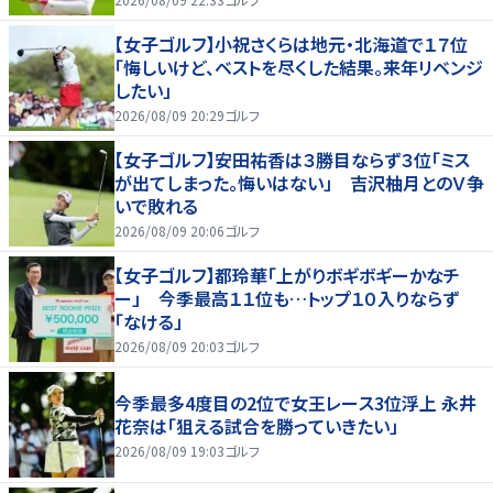
【女子ゴルフ】小祝さくらは地元・北海道で１７位
「悔しいけど、ベストを尽くした結果。来年リベンジ
したい」
2026/08/09 20:29
ゴルフ
【女子ゴルフ】安田祐香は３勝目ならず３位「ミス
が出てしまった。悔いはない」 吉沢柚月とのＶ争
いで敗れる
2026/08/09 20:06
ゴルフ
【女子ゴルフ】都玲華「上がりボギボギーかなチ
ー」 今季最高１１位も…トップ１０入りならず
「なける」
2026/08/09 20:03
ゴルフ
今季最多4度目の2位で女王レース3位浮上 永井
花奈は「狙える試合を勝っていきたい」
2026/08/09 19:03
ゴルフ