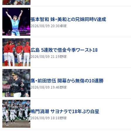
張本智和 妹・美和との兄妹同時V達成
2026/08/09 20:30
卓球
広島 5連敗で借金今季ワースト18
2026/08/09 21:19
野球
鷹・前田悠伍 開幕から無傷の10連勝
2026/08/09 19:46
野球
鳴門渦潮 サヨナラで18年ぶり白星
2026/08/09 18:18
野球