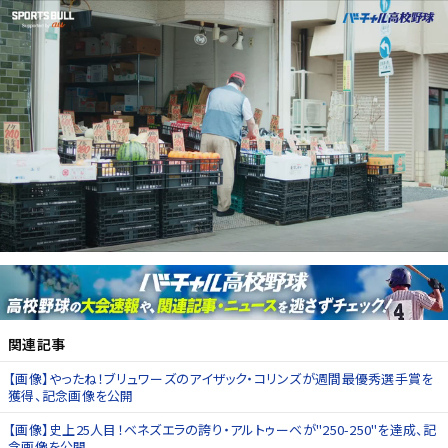
関連記事
【画像】やったね！ブリュワーズのアイザック・コリンズが週間最優秀選手賞を
獲得、記念画像を公開
【画像】史上25人目！ベネズエラの誇り・アルトゥーベが"250-250"を達成、記
念画像を公開