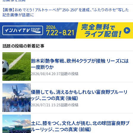
【画像】おめでとう！アルトゥーベが"250-250"を達成、"ふたりのホセ"写した
記念画像が話題に
話題の投稿
の新着記事
鈴木彩艶争奪戦、欧州4クラブが接触 リーズには
一度断りか
2026/08/04 20:37
話題の投稿
優勝しても、消えるかもしれない――富良野ブルーリ
ッジ、二つの真実（後編）
2026/07/21 15:25
話題の投稿
土に、膝をつく。文化人が挑む、北の球団――富良野ブ
ルーリッジ、二つの真実（前編）