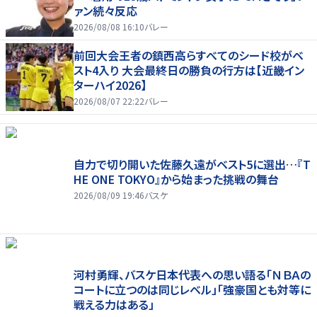
ァン続々反応
2026/08/08 16:10
バレー
前回大会王者の鎮西高らすべてのシード校がベ
スト4入り 大会最終日の勝負の行方は【近畿イン
ターハイ2026】
2026/08/07 22:22
バレー
自力で切り開いた佐藤久遠がベスト5に選出…『T
HE ONE TOKYO』から始まった挑戦の舞台
2026/08/09 19:46
バスケ
河村勇輝、バスケ日本代表への思い語る「ＮＢＡの
コートに立つのは同じレベル」「強豪国とも対等に
戦える力はある」