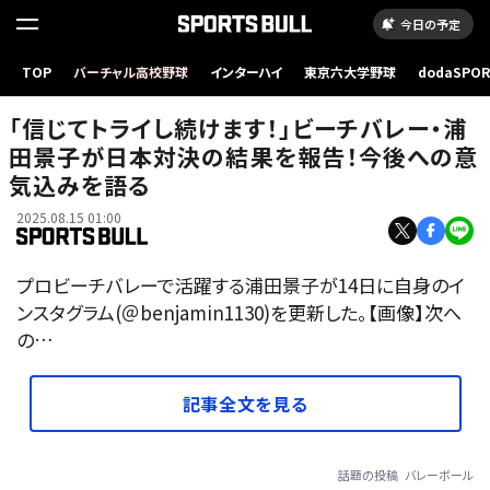
今日の予定
TOP
バーチャル高校野球
インターハイ
東京六大学野球
dodaSPO
（新しいタブ
「信じてトライし続けます！」ビーチバレー・浦
田景子が日本対決の結果を報告！今後への意
気込みを語る
2025.08.15 01:00
プロビーチバレーで活躍する浦田景子が14日に自身のイ
ンスタグラム(＠benjamin1130)を更新した。【画像】次へ
の…
記事全文を見る
話題の投稿
バレーボール