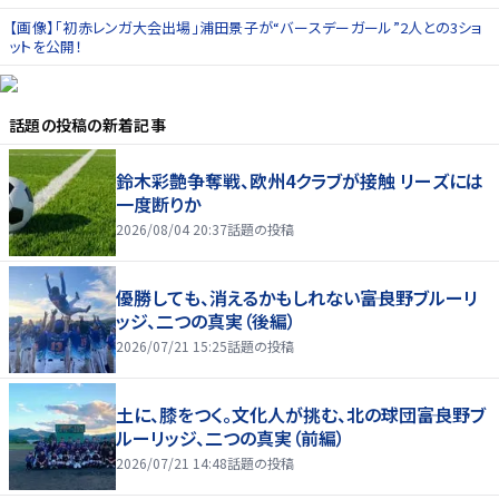
【画像】「初赤レンガ大会出場」浦田景子が“バースデーガール”2人との3ショ
ットを公開！
話題の投稿
の新着記事
鈴木彩艶争奪戦、欧州4クラブが接触 リーズには
一度断りか
2026/08/04 20:37
話題の投稿
優勝しても、消えるかもしれない――富良野ブルーリ
ッジ、二つの真実（後編）
2026/07/21 15:25
話題の投稿
土に、膝をつく。文化人が挑む、北の球団――富良野ブ
ルーリッジ、二つの真実（前編）
2026/07/21 14:48
話題の投稿