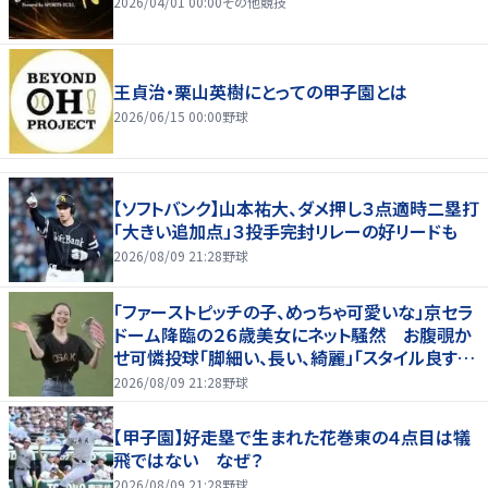
2026/04/01 00:00
その他競技
王貞治・栗山英樹にとっての甲子園とは
2026/06/15 00:00
野球
【ソフトバンク】山本祐大、ダメ押し３点適時二塁打
「大きい追加点」３投手完封リレーの好リードも
2026/08/09 21:28
野球
「ファーストピッチの子、めっちゃ可愛いな」京セラ
ドーム降臨の２６歳美女にネット騒然 お腹覗か
せ可憐投球「脚細い、長い、綺麗」「スタイル良すぎ
だろ」
2026/08/09 21:28
野球
【甲子園】好走塁で生まれた花巻東の４点目は犠
飛ではない なぜ？
2026/08/09 21:28
野球