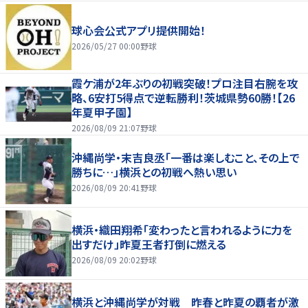
球心会公式アプリ提供開始！
2026/05/27 00:00
野球
霞ケ浦が2年ぶりの初戦突破！プロ注目右腕を攻
略、6安打5得点で逆転勝利！茨城県勢60勝！【26
年夏甲子園】
2026/08/09 21:07
野球
沖縄尚学・末吉良丞「一番は楽しむこと、その上で
勝ちに…」横浜との初戦へ熱い思い
2026/08/09 20:41
野球
横浜・織田翔希「変わったと言われるように力を
出すだけ」昨夏王者打倒に燃える
2026/08/09 20:02
野球
横浜と沖縄尚学が対戦 昨春と昨夏の覇者が激