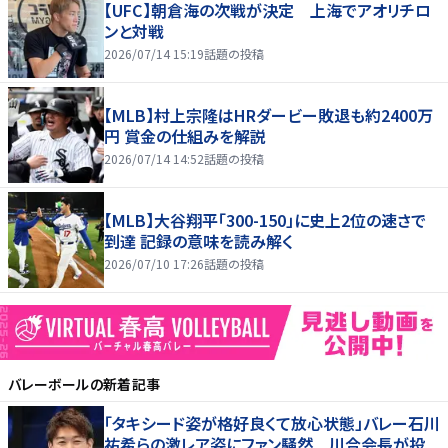
【UFC】朝倉海の次戦が決定 上海でアオリチロ
ンと対戦
2026/07/14 15:19
話題の投稿
【MLB】村上宗隆はHRダービー敗退も約2400万
円 賞金の仕組みを解説
2026/07/14 14:52
話題の投稿
【MLB】大谷翔平「300-150」に史上2位の速さで
到達 記録の意味を読み解く
2026/07/10 17:26
話題の投稿
バレーボール
の新着記事
「タキシード姿が格好良くて放心状態」バレー石川
祐希らの激レア姿にファン騒然 川合会長が投