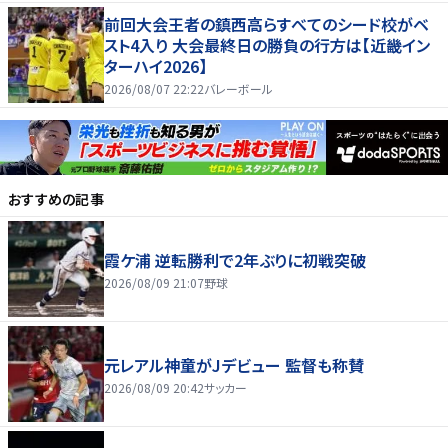
前回大会王者の鎮西高らすべてのシード校がベ
スト4入り 大会最終日の勝負の行方は【近畿イン
ターハイ2026】
2026/08/07 22:22
バレーボール
おすすめの記事
霞ケ浦 逆転勝利で2年ぶりに初戦突破
2026/08/09 21:07
野球
元レアル神童がJデビュー 監督も称賛
2026/08/09 20:42
サッカー