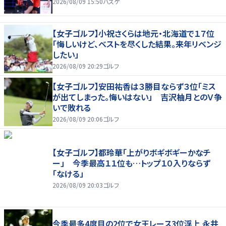
2026/08/09 15:50
バスケ
【女子ゴルフ】小祝さくらは地元・北海道で１７位
「悔しいけど、ベストを尽くした結果。来年リベンジ
したい」
2026/08/09 20:29
ゴルフ
【女子ゴルフ】安田祐香は３勝目ならず３位「ミス
が出てしまった。悔いはない」 吉沢柚月とのＶ争
いで敗れる
2026/08/09 20:06
ゴルフ
【女子ゴルフ】都玲華「上がりボギボギーかなチ
ー」 今季最高１１位も…トップ１０入りならず
「なける」
2026/08/09 20:03
ゴルフ
今季最多4度目の2位で女王レース3位浮上 永井