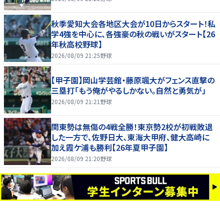
秋季愛知大会各地区大会が10日からスタート！私
学4強を中心に、各強豪の秋の戦いがスタート【26
年秋高校野球】
2026/08/09 21:25
野球
【甲子園】岡山学芸館・藤原颯大がフェンス直撃の
三塁打「もう俺がやるしかない。自然と勇気が」
2026/08/09 21:21
野球
関東勢は無傷の4戦全勝！東京勢2校が初戦敗退
した一方で、佐野日大、東海大甲府、健大高崎に
加え霞ケ浦も勝利【26年夏甲子園】
2026/08/09 21:20
野球