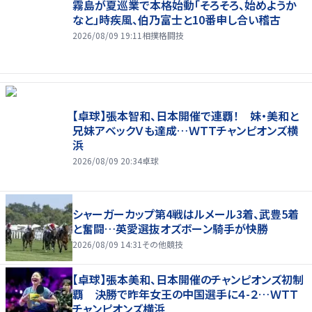
霧島が夏巡業で本格始動「そろそろ、始めようか
なと」時疾風、伯乃富士と10番申し合い稽古
2026/08/09 19:11
相撲格闘技
【卓球】張本智和、日本開催で連覇！ 妹・美和と
兄妹アベックＶも達成…ＷＴＴチャンピオンズ横
浜
2026/08/09 20:34
卓球
シャーガーカップ第4戦はルメール3着、武豊5着
と奮闘…英愛選抜オズボーン騎手が快勝
2026/08/09 14:31
その他競技
【卓球】張本美和、日本開催のチャンピオンズ初制
覇 決勝で昨年女王の中国選手に４-２…ＷＴＴ
チャンピオンズ横浜