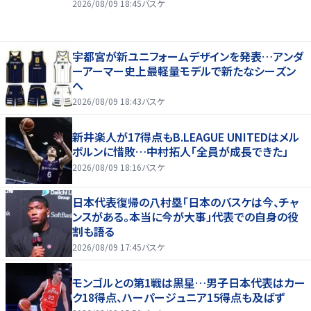
2026/08/09 18:45
バスケ
宇都宮が新ユニフォームデザインを発表…アンダ
ーアーマー史上最軽量モデルで新たなシーズン
へ
2026/08/09 18:43
バスケ
新井楽人が17得点もB.LEAGUE UNITEDはメル
ボルンに惜敗…中村拓人「全員が成長できた」
2026/08/09 18:16
バスケ
日本代表復帰の八村塁「日本のバスケは今、チャ
ンスがある。本当に今が大事」代表での自身の役
割も語る
2026/08/09 17:45
バスケ
モンゴルとの第1戦は黒星…男子日本代表はカー
ク18得点、ハーパージュニア15得点も及ばず