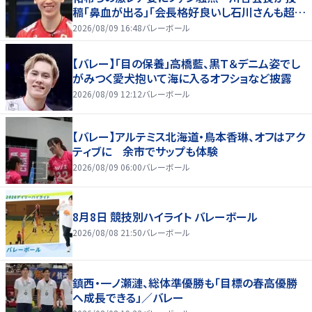
稿「鼻血が出る」「会長格好良いし石川さんも超格
好いい」
2026/08/09 16:48
バレーボール
【バレー】「目の保養」高橋藍、黒Ｔ＆デニム姿でし
がみつく愛犬抱いて海に入るオフショなど披露
2026/08/09 12:12
バレーボール
【バレー】アルテミス北海道・鳥本香琳、オフはアク
ティブに 余市でサップも体験
2026/08/09 06:00
バレーボール
8月8日 競技別ハイライト バレーボール
2026/08/08 21:50
バレーボール
鎮西・一ノ瀬漣、総体準優勝も「目標の春高優勝
へ成長できる」／バレー