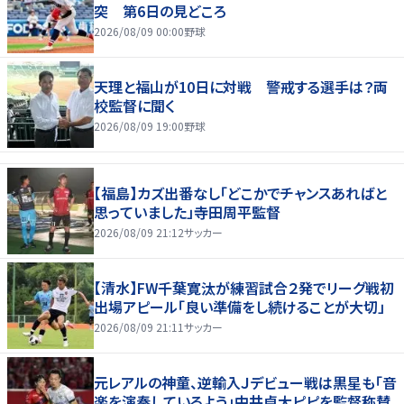
突 第6日の見どころ
2026/08/09 00:00
野球
天理と福山が10日に対戦 警戒する選手は？両
校監督に聞く
2026/08/09 19:00
野球
【福島】カズ出番なし「どこかでチャンスあればと
思っていました」寺田周平監督
2026/08/09 21:12
サッカー
【清水】FW千葉寛汰が練習試合２発でリーグ戦初
出場アピール「良い準備をし続けることが大切」
2026/08/09 21:11
サッカー
元レアルの神童、逆輸入Ｊデビュー戦は黒星も「音
楽を演奏しているよう」中井卓大ピピを監督称賛