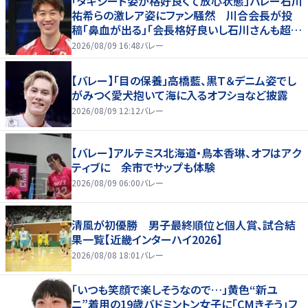
「タキシード姿が格好良くて放心状態」バレー石川
祐希らの激レア姿にファン騒然 川合会長が投
稿「鼻血が出る」「会長格好良いし石川さんも超格
好いい」
2026/08/09 16:48
バレー
【バレー】「目の保養」高橋藍、黒Ｔ＆デニム姿でし
がみつく愛犬抱いて海に入るオフショなど披露
2026/08/09 12:12
バレー
【バレー】アルテミス北海道・鳥本香琳、オフはアク
ティブに 余市でサップも体験
2026/08/09 06:00
バレー
清風が初優勝 男子最終順位と個人賞、試合結
果一覧【近畿インターハイ2026】
2026/08/08 18:01
バレー
「いつも笑顔で楽しそうなので…」黄色“新ユ
ニ”着用の19歳バドミントン女子に「CMきそう」フ