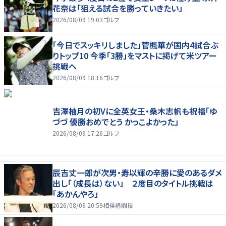
花奈は「狙える試合を勝っていきたい」
2026/08/09 19:03
ゴルフ
「今日でスッキリしました」菅楓華が国内4試合ぶ
りトップ10 今季「3勝」をマストに掲げて米ツアー
挑戦へ
2026/08/09 18:16
ゴルフ
吉澤柚月の初Vに全英女王・桑木志帆も祝福「ゆ
づづ 優勝おめでとう かっこよかった」
2026/08/09 17:26
ゴルフ
辰吉丈一郎が次男・寿以輝の辛勝に愛のあるダメ
出し「（成長は）ない」 ２度目のタイトル挑戦は
「あかんやろ」
2026/08/09 20:59
相撲格闘技