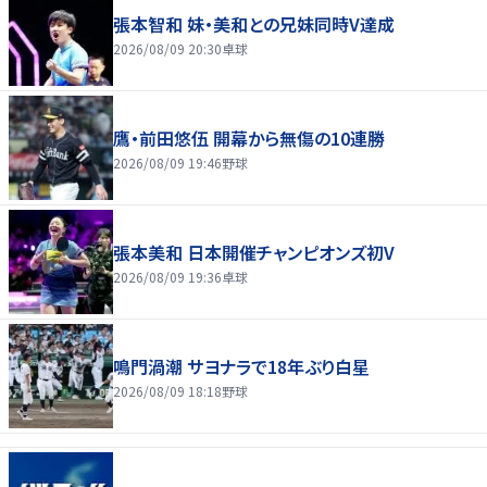
張本智和 妹・美和との兄妹同時V達成
2026/08/09 20:30
卓球
鷹・前田悠伍 開幕から無傷の10連勝
2026/08/09 19:46
野球
張本美和 日本開催チャンピオンズ初V
2026/08/09 19:36
卓球
鳴門渦潮 サヨナラで18年ぶり白星
2026/08/09 18:18
野球