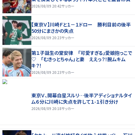
2026/08/09 20:42
サッカー
【東京Ｖ】川崎Ｆと１－１ドロー 勝利目前の後半
50分にまさかの失点
2026/08/09 20:23
サッカー
第１子誕生の堂安律 「可愛すぎる」愛娘抱っこで
♡ 「むきっとちゃん」と妻 ええっ？！腕ムキム
キ？！
2026/08/09 20:23
サッカー
東京Ｖ、開幕白星スルリ…後半アディショナルタイ
ム６分に川崎に失点を許して１-１引き分け
2026/08/09 20:18
サッカー