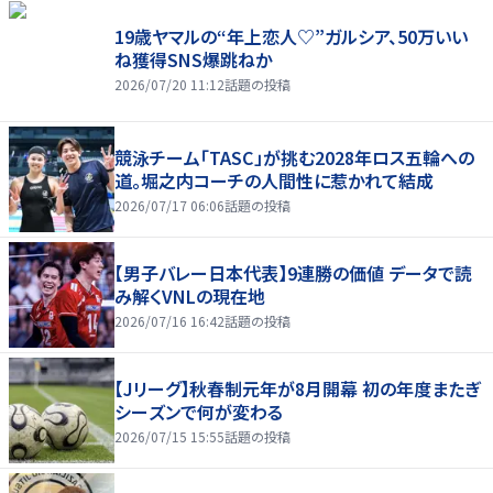
19歳ヤマルの“年上恋人♡”ガルシア、50万いい
ね獲得SNS爆跳ねか
2026/07/20 11:12
話題の投稿
競泳チーム「TASC」が挑む2028年ロス五輪への
道。堀之内コーチの人間性に惹かれて結成
2026/07/17 06:06
話題の投稿
【男子バレー日本代表】9連勝の価値 データで読
み解くVNLの現在地
2026/07/16 16:42
話題の投稿
【Jリーグ】秋春制元年が8月開幕 初の年度またぎ
シーズンで何が変わる
2026/07/15 15:55
話題の投稿