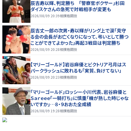
辰吉寿以輝、判定勝ち 「警察官ボクサー」杉田
ダイスケさんの急死で対戦相手が変更も
2026/08/09 20:39
相撲格闘技
辰吉丈一郎の次男・寿以輝がリング上で涙「見守
る会の会長がお亡くなりになって、弔いとして勝つ
ことができてよかった」再起３戦目は判定勝ち
2026/08/09 20:28
相撲格闘技
【マリーゴールド】岩谷麻優とビクトリア弓月はス
パークラッシュに敗れるも「実質、負けてない」
2026/08/09 20:23
相撲格闘技
「マリーゴールド」ロッシー小川代表、岩谷麻優と
Ｓａｒｅｅｅ「一騎打ち」に慎重「機が熟した時じゃな
いですか」…８・９おおた全成績
2026/08/09 19:28
相撲格闘技