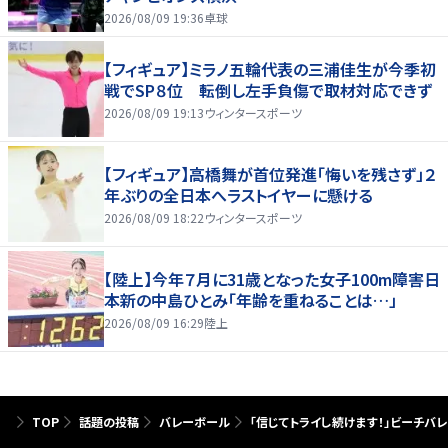
2026/08/09 19:36
卓球
【フィギュア】ミラノ五輪代表の三浦佳生が今季初
戦でSP８位 転倒し左手負傷で取材対応できず
2026/08/09 19:13
ウィンタースポーツ
【フィギュア】高橋舞が首位発進「悔いを残さず」２
年ぶりの全日本へラストイヤーに懸ける
2026/08/09 18:22
ウィンタースポーツ
【陸上】今年７月に31歳となった女子100m障害日
本新の中島ひとみ「年齢を重ねることは…」
2026/08/09 16:29
陸上
TOP
話題の投稿
バレーボール
「信じてトライし続けます！」ビーチ