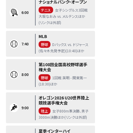
ナショナルバンク・オープン
テニス
女子シングルス3回戦
6:00
大坂なおみ vs. メルテンスほか
(リンクは外部)
MLB
7:40
野球
Dバックス vs. ドジャース
(佐々木先発予定)(10:40)ほか
第108回全国高校野球選手
権大会
8:00
野球
1回戦 英明 - 関東第一
(18:30)ほか
オレゴン2026 U20世界陸上
競技選手権大会
9:00
陸上
女子800m準決勝、男子
3000m決勝ほか(リンクは外部)
夏季インターハイ