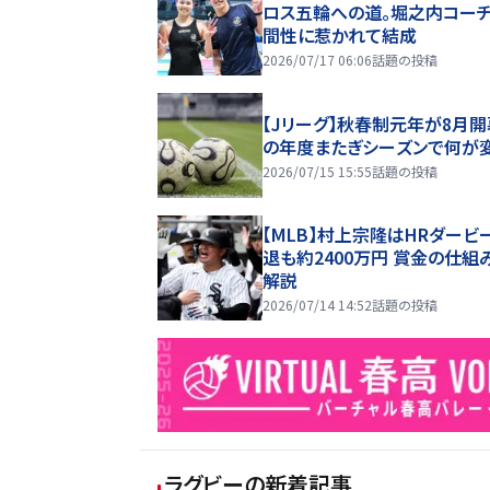
ロス五輪への道。堀之内コー
間性に惹かれて結成
2026/07/17 06:06
話題の投稿
【Jリーグ】秋春制元年が8月開
の年度またぎシーズンで何が
2026/07/15 15:55
話題の投稿
【MLB】村上宗隆はHRダービ
退も約2400万円 賞金の仕組
解説
2026/07/14 14:52
話題の投稿
ラグビー
の新着記事