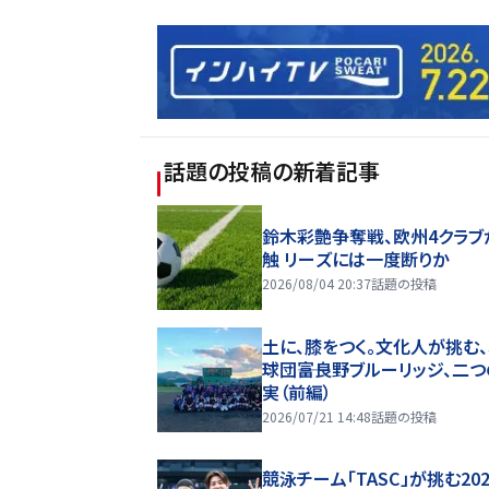
話題の投稿
の新着記事
鈴木彩艶争奪戦、欧州4クラブ
触 リーズには一度断りか
2026/08/04 20:37
話題の投稿
土に、膝をつく。文化人が挑む
球団――富良野ブルーリッジ、二
実（前編）
2026/07/21 14:48
話題の投稿
競泳チーム「TASC」が挑む20