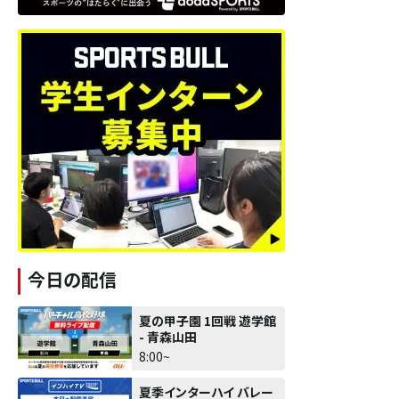
今日の配信
夏の甲子園 1回戦 遊学館
- 青森山田
8:00~
夏季インターハイ バレー