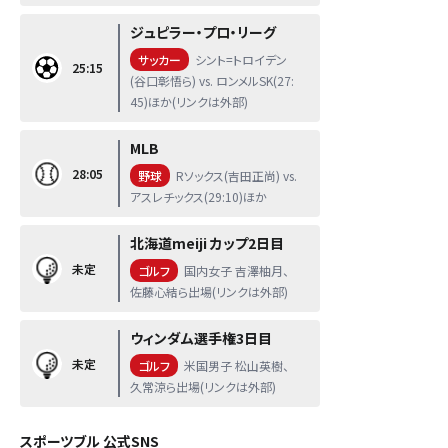
ジュピラー・プロ・リーグ
サッカー
シント=トロイデン
25:15
(谷口彰悟ら) vs. ロンメルSK(27:
45)ほか(リンクは外部)
MLB
28:05
野球
Rソックス(吉田正尚) vs.
アスレチックス(29:10)ほか
北海道meiji カップ2日目
未定
ゴルフ
国内女子 吉澤柚月、
佐藤心結ら出場(リンクは外部)
ウィンダム選手権3日目
未定
ゴルフ
米国男子 松山英樹、
久常涼ら出場(リンクは外部)
スポーツブル 公式SNS