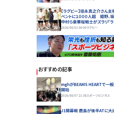
【ラグビー】垣永真之介さん主
ベントに１０００人超 姫野、坂
中村ら豪華桜戦士がズラリ「ラ
ーは、会えるのが良さ」
2026/08/02 06:00
ラグビー
おすすめの記事
mghがBEAMS HEARTで一
開始
2026/08/07 21:38
スポーツビジネス
J1開幕戦 鹿島が後半ATに大