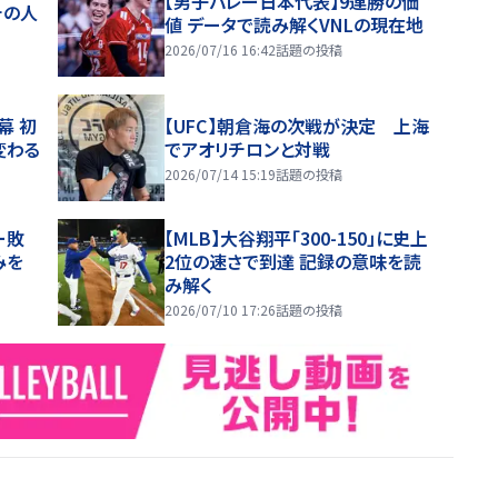
【男子バレー日本代表】9連勝の価
チの人
値 データで読み解くVNLの現在地
2026/07/16 16:42
話題の投稿
幕 初
【UFC】朝倉海の次戦が決定 上海
変わる
でアオリチロンと対戦
2026/07/14 15:19
話題の投稿
ー敗
【MLB】大谷翔平「300-150」に史上
みを
2位の速さで到達 記録の意味を読
み解く
2026/07/10 17:26
話題の投稿