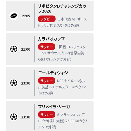
リポビタンDチャレンジカッ
プ2026
19:05
ラグビー
日本代表 vs. オース
トラリア代表(リンクは外部)
カラバオカップ
サッカー
1回戦 コルチェスタ
21:00
ー vs. サウサンプトン(菅原由勢
ら)ほか(リンクは外部)
エールディヴィジ
サッカー
NECナイメヘン(小
23:30
川航基) vs. テルスターほか(リン
クは外部)
プリメイラ・リーガ
サッカー
ギマラインス vs. ア
23:30
ロウカ(福井太智)(26:00)ほか(リ
ンクは外部)