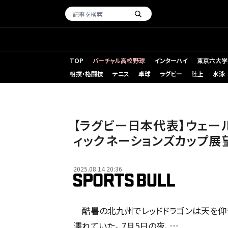
TOP
バーチャル高校野球
インターハイ
東京六大学
相撲・格闘技
テニス
卓球
ラグビー
陸上
水泳
【ラグビー日本代表】ウェー
ィックネーションズカップ展
2025.08.14 20:36
酷暑の北九州でレッドドラゴンは天を仰ぎ
濡れていた。 7月5日の夜、…