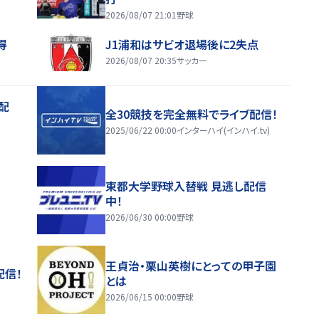
2026/08/07 21:01
野球
得
J1浦和はサビオ退場後に2失点
2026/08/07 20:35
サッカー
配
全30競技を完全無料でライブ配信！
2025/06/22 00:00
インターハイ(インハイ.tv)
東都大学野球入替戦 見逃し配信
中！
2026/06/30 00:00
野球
王貞治・栗山英樹にとっての甲子園
配信！
とは
2026/06/15 00:00
野球