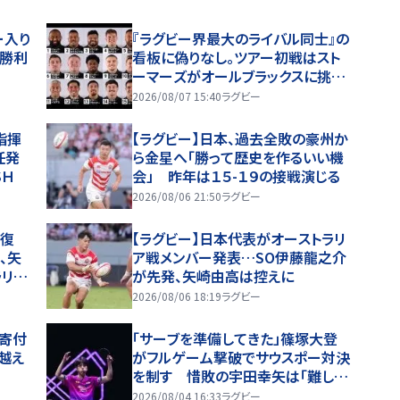
ー入り
『ラグビー界最大のライバル同士』の
初勝利
看板に偽りなし。ツアー初戦はスト
ーマーズがオールブラックスに挑
む。歴史を刻めるか
2026/08/07 15:40
ラグビー
指揮
【ラグビー】日本、過去全敗の豪州か
任発
ら金星へ「勝って歴史を作るいい機
ＳＨ
会」 昨年は１５-１９の接戦演じる
2026/08/06 21:50
ラグビー
線復
【ラグビー】日本代表がオーストラリ
、矢
ア戦メンバー発表…SO伊藤龍之介
ラリア
が先発、矢崎由高は控えに
2026/08/06 18:19
ラグビー
円寄付
「サーブを準備してきた」篠塚大登
越え
がフルゲーム撃破でサウスポー対決
を制す 惜敗の宇田幸矢は「難しい
試合」【WTTチャンピオンズ横浜202
2026/08/04 16:33
ラグビー