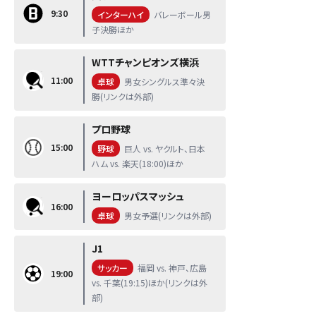
9:30
インターハイ
バレーボール男
子決勝ほか
WTTチャンピオンズ横浜
11:00
卓球
男女シングルス準々決
勝(リンクは外部)
プロ野球
15:00
野球
巨人 vs. ヤクルト、日本
ハム vs. 楽天(18:00)ほか
ヨーロッパスマッシュ
16:00
卓球
男女予選(リンクは外部)
J1
サッカー
福岡 vs. 神戸、広島
19:00
vs. 千葉(19:15)ほか(リンクは外
部)