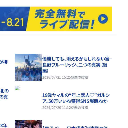
優勝しても、消えるかもしれない――富
が接
良野ブルーリッジ、二つの真実（後
編）
2026/07/21 15:25
話題の投稿
、北の
19歳ヤマルの“年上恋人♡”ガルシ
つの真
ア、50万いいね獲得SNS爆跳ねか
2026/07/20 11:12
話題の投稿
28年