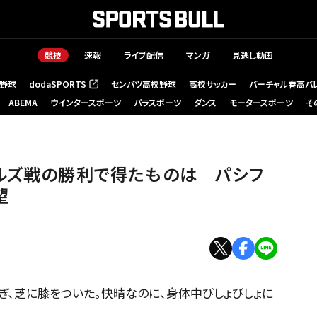
競技
速報
ライブ配信
マンガ
見逃し動画
野球
dodaSPORTS
センバツ高校野球
高校サッカー
バーチャル春高バ
（新しいタブで開く）
ABEMA
ウインタースポーツ
パラスポーツ
ダンス
モータースポーツ
そ
ルズ戦の勝利で得たものは パシフ
望
、芝に膝をついた。快晴なのに、身体中びしょびしょに