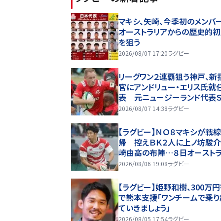
マキシ、矢崎、今季初のメンバ
オーストラリアからの歴史的
を狙う
2026/08/07 17:20
ラグビー
リーグワン２連覇狙う神戸、新
官にアンドリュー・エリス氏就
表 元ニュージーランド代表
2026/08/07 14:38
ラグビー
【ラグビー】ＮＯ８マキシが戦
帰 控えＢＫ２人に上ノ坊駿介
崎由高の布陣…８日オースト
戦
2026/08/06 19:08
ラグビー
【ラグビー】姫野和樹、300万
で熊本支援「ワンチームで乗り
ていきましょう」
2026/08/05 17:54
ラグビー