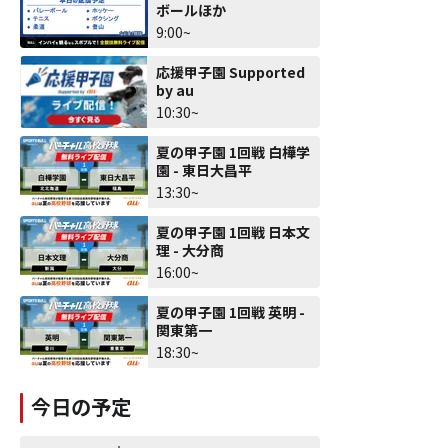
ボールほか
9:00~
応援甲子園 Supported
by au
10:30~
夏の甲子園 1回戦 白樺学
園 - 東日大昌平
13:30~
夏の甲子園 1回戦 日本文
理 - 大分商
16:00~
夏の甲子園 1回戦 英明 -
関東第一
18:30~
今日の予定