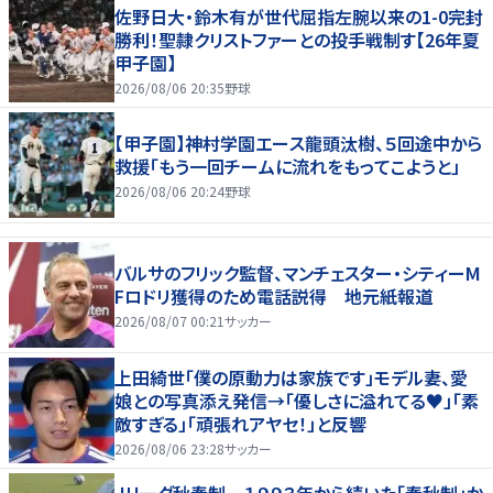
佐野日大・鈴木有が世代屈指左腕以来の1-0完封
勝利！聖隷クリストファーとの投手戦制す【26年夏
甲子園】
2026/08/06 20:35
野球
【甲子園】神村学園エース龍頭汰樹、５回途中から
救援「もう一回チームに流れをもってこようと」
2026/08/06 20:24
野球
バルサのフリック監督、マンチェスター・シティーM
Fロドリ獲得のため電話説得 地元紙報道
2026/08/07 00:21
サッカー
上田綺世「僕の原動力は家族です」モデル妻、愛
娘との写真添え発信→「優しさに溢れてる♥」「素
敵すぎる」「頑張れアヤセ！」と反響
2026/08/06 23:28
サッカー
Ｊリーグ秋春制 １９９３年から続いた「春秋制」か