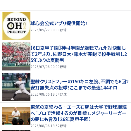
球心会公式アプリ提供開始！
2026/05/27 00:00
野球
【6日夏甲子園】神村学園が逆転で九州対決制し
て2年ぶり、佐野日大・鈴木が完封で投手戦制し2
5年ぶりの夏勝利
2026/07/06 00:00
野球
聖隷クリストファーの150キロ左腕、不調でも6回2
安打無失点の投球！ここまでの最速144キロ
2026/08/06 19:54
野球
東筑の夏終わる…エース右腕は大学で野球継続
へ「プロで活躍するのが目標」、メジャーリーガー
の夢にも言及【26年夏甲子園】
2026/08/06 19:52
野球