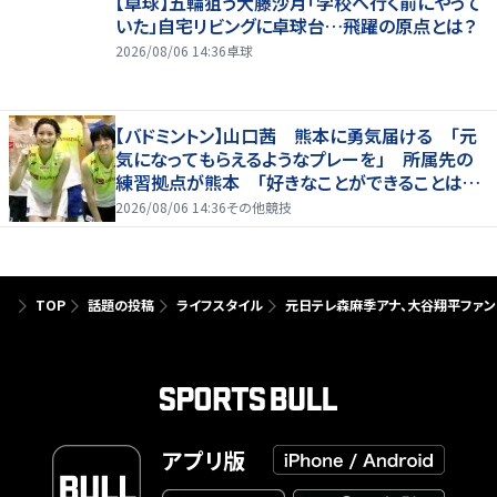
【卓球】五輪狙う大藤沙月「学校へ行く前にやって
いた」自宅リビングに卓球台…飛躍の原点とは？
2026/08/06 14:36
卓球
【バドミントン】山口茜 熊本に勇気届ける 「元
気になってもらえるようなプレーを」 所属先の
練習拠点が熊本 「好きなことができることは当
たり前じゃない」
2026/08/06 14:36
その他競技
TOP
話題の投稿
ライフスタイル
元日テレ森麻季アナ、大谷翔平ファン
アプリ版