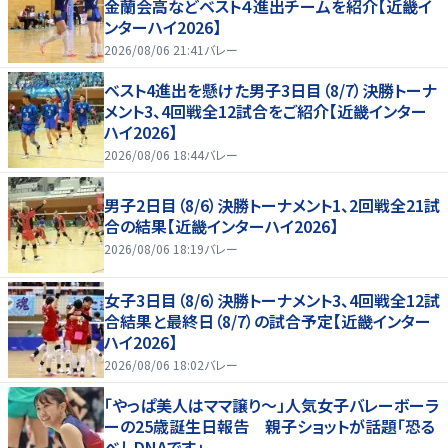
金蘭会高などベスト４進出チームを紹介【近畿イ
ンターハイ2026】
2026/08/06 21:41
バレー
ベスト4進出を懸けた男子3日目（8/7）決勝トーナ
メント3、4回戦全12試合をご紹介【近畿インター
ハイ2026】
2026/08/06 18:44
バレー
男子2日目（8/6）決勝トーナメント1、2回戦全21試
合の結果【近畿インターハイ2026】
2026/08/06 18:19
バレー
女子3日目（8/6）決勝トーナメント3、4回戦全12試
合結果と最終日（8/7）の試合予定【近畿インター
ハイ2026】
2026/08/06 18:02
バレー
「やっぱ美人はママ譲り～」人気女子バレーボーラ
ーの25歳誕生日報告 親子ショットが話題「恐る
べしDNAです」