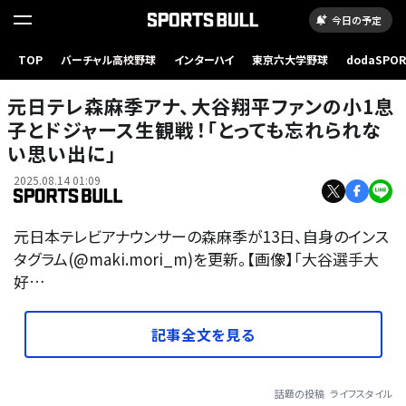
今日の予定
TOP
バーチャル高校野球
インターハイ
東京六大学野球
dodaSPO
（新しいタブ
元日テレ森麻季アナ、大谷翔平ファンの小1息
子とドジャース生観戦！「とっても忘れられな
い思い出に」
2025.08.14 01:09
元日本テレビアナウンサーの森麻季が13日、自身のインス
タグラム(@maki.mori_m)を更新。【画像】「大谷選手大
好…
記事全文を見る
話題の投稿
ライフスタイル