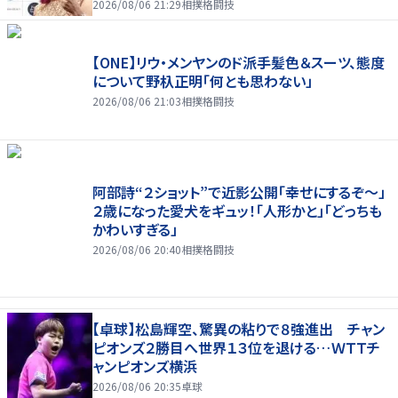
2026/08/06 21:29
相撲格闘技
【ONE】リウ・メンヤンのド派手髪色＆スーツ、態度
について野杁正明「何とも思わない」
2026/08/06 21:03
相撲格闘技
阿部詩“２ショット”で近影公開「幸せにするぞ〜」
２歳になった愛犬をギュッ！「人形かと」「どっちも
かわいすぎる」
2026/08/06 20:40
相撲格闘技
【卓球】松島輝空、驚異の粘りで８強進出 チャン
ピオンズ２勝目へ世界１３位を退ける…ＷＴＴチ
ャンピオンズ横浜
2026/08/06 20:35
卓球