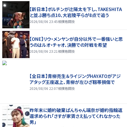
【新日本】ボルチンが辻陽太を下し、TAKESHITA
と並ぶ勝ち点10、大岩陵平らが8点で追う
2026/08/06 23:45
相撲格闘技
【ONE】リウ・メンヤンが自分以外で一番強いと思
うのはルオ・チャオ、決勝での対戦を希望
2026/08/06 23:21
相撲格闘技
【全日本】青柳亮生＆ライジングHAYATOがアジ
アタッグ王座返上、青柳が左ひざ靱帯損傷で
2026/08/06 22:07
相撲格闘技
昨年末に婚約破棄ぱんちゃん璃奈が婚約指輪返
還求められ「さすが家賃さえ払ってくれなかった
男」