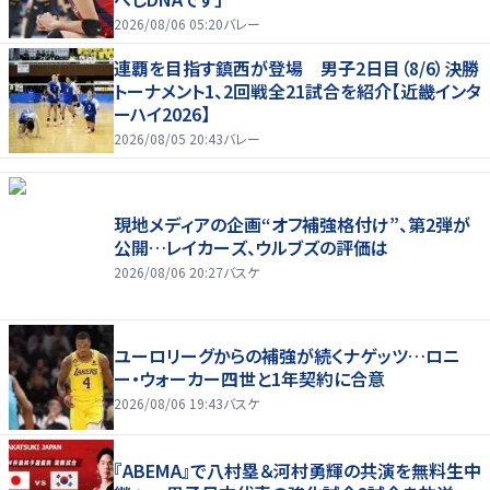
2026/08/06 05:20
バレー
連覇を目指す鎮西が登場 男子2日目（8/6）決勝
トーナメント1、2回戦全21試合を紹介【近畿インタ
ーハイ2026】
2026/08/05 20:43
バレー
現地メディアの企画“オフ補強格付け”、第2弾が
公開…レイカーズ、ウルブズの評価は
2026/08/06 20:27
バスケ
ユーロリーグからの補強が続くナゲッツ…ロニ
ー・ウォーカー四世と1年契約に合意
2026/08/06 19:43
バスケ
『ABEMA』で八村塁＆河村勇輝の共演を無料生中