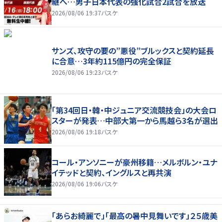
継へ…男子日本代表の強化試合2試合を放送
2026/08/06 19:37
バスケ
サンズ、攻守の要の”悪役”ブルックスと契約延長
に合意…3年約115億円の完全保証
2026/08/06 19:23
バスケ
「第34回日・韓・中ジュニア交流競技会」の大会ロ
スターが発表…中部大第一から馬越ら3名が選出
2026/08/06 19:18
バスケ
コール・アンソニーが豪州移籍…メルボルン・ユナ
イテッドと契約、イングルスと再共演
2026/08/06 19:06
バスケ
「あらお綺麗で」「最高の暑中見舞いです」２５歳美