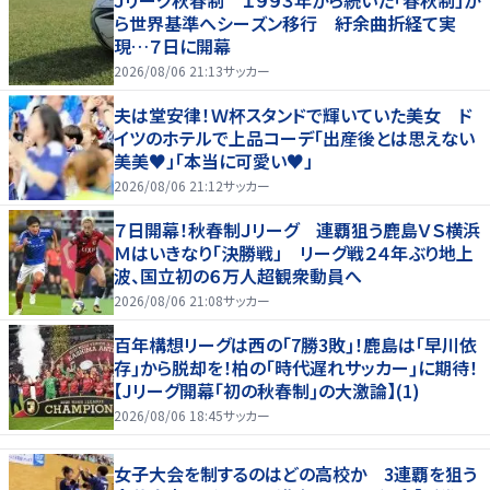
ら世界基準へシーズン移行 紆余曲折経て実
現…７日に開幕
2026/08/06 21:13
サッカー
夫は堂安律！Ｗ杯スタンドで輝いていた美女 ド
イツのホテルで上品コーデ「出産後とは思えない
美美♥」「本当に可愛い♥」
2026/08/06 21:12
サッカー
７日開幕！秋春制Ｊリーグ 連覇狙う鹿島ＶＳ横浜
Ｍはいきなり「決勝戦」 リーグ戦２４年ぶり地上
波、国立初の６万人超観衆動員へ
2026/08/06 21:08
サッカー
百年構想リーグは西の｢7勝3敗｣！鹿島は｢早川依
存｣から脱却を！柏の｢時代遅れサッカー｣に期待！
【Jリーグ開幕｢初の秋春制｣の大激論】(1)
2026/08/06 18:45
サッカー
女子大会を制するのはどの高校か 3連覇を狙う