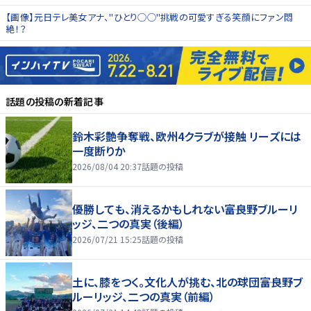
【画像】元日テレ美女アナ、"ひとり◯◯"挑戦の可愛すぎる笑顔にファン悶
絶！？
話題の投稿
の新着記事
鈴木彩艶争奪戦、欧州4クラブが接触 リーズには
一度断りか
2026/08/04 20:37
話題の投稿
優勝しても、消えるかもしれない――富良野ブルーリ
ッジ、二つの真実（後編）
2026/07/21 15:25
話題の投稿
土に、膝をつく。文化人が挑む、北の球団――富良野ブ
ルーリッジ、二つの真実（前編）