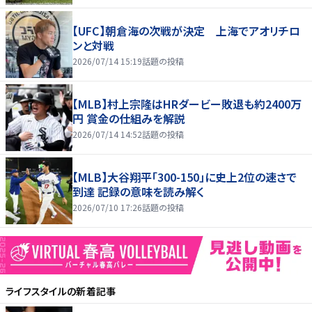
【UFC】朝倉海の次戦が決定 上海でアオリチロ
ンと対戦
2026/07/14 15:19
話題の投稿
【MLB】村上宗隆はHRダービー敗退も約2400万
円 賞金の仕組みを解説
2026/07/14 14:52
話題の投稿
【MLB】大谷翔平「300-150」に史上2位の速さで
到達 記録の意味を読み解く
2026/07/10 17:26
話題の投稿
ライフスタイル
の新着記事