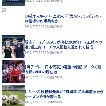
2026/07/21 14:48
話題の投稿
19歳ヤマルの“年上恋人♡”ガルシア、50万いい
ね獲得SNS爆跳ねか
2026/07/20 11:12
話題の投稿
競泳チーム「TASC」が挑む2028年ロス五輪への
道。堀之内コーチの人間性に惹かれて結成
2026/07/17 06:06
話題の投稿
【男子バレー日本代表】9連勝の価値 データで読
み解くVNLの現在地
2026/07/16 16:42
話題の投稿
【Jリーグ】秋春制元年が8月開幕 初の年度またぎ
シーズンで何が変わる
2026/07/15 15:55
話題の投稿