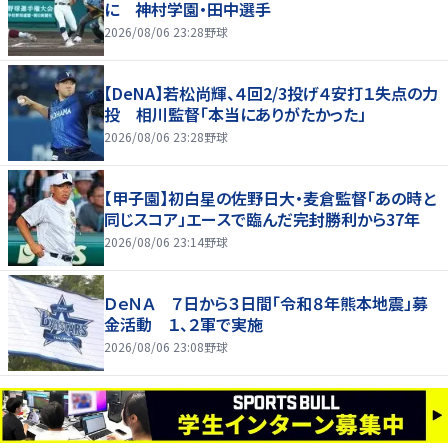
に 神村学園・田中選手
2026/08/06 23:28
野球
【DeNA】若松尚輝、４回2/3投げ４安打１失点の力
投 相川監督「本当にありがたかった」
2026/08/06 23:28
野球
【甲子園】初白星の佐野日大・麦倉監督「あの時と
同じスコア」エースで臨んだ完封勝利から37年
2026/08/06 23:14
野球
ＤｅＮＡ ７日から３日間「令和８年熊本地震」募
金活動 １、２軍で実施
2026/08/06 23:08
野球