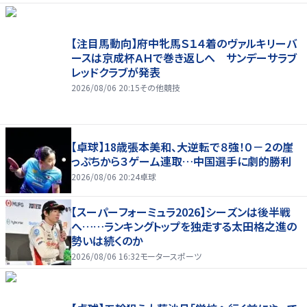
【注目馬動向】府中牝馬Ｓ１４着のヴァルキリーバ
ースは京成杯ＡＨで巻き返しへ サンデーサラブ
レッドクラブが発表
2026/08/06 20:15
その他競技
【卓球】18歳張本美和、大逆転で８強！０－２の崖
っぷちから３ゲーム連取…中国選手に劇的勝利
2026/08/06 20:24
卓球
【スーパーフォーミュラ2026】シーズンは後半戦
へ……ランキングトップを独走する太田格之進の
勢いは続くのか
2026/08/06 16:32
モータースポーツ