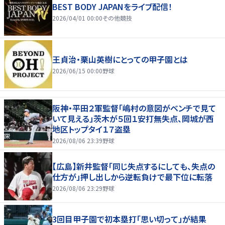
BEST BODY JAPANをライブ配信！
2026/04/01 00:00
その他競技
王貞治・栗山英樹にとっての甲子園とは
2026/06/15 00:00
野球
阪神・平田２軍監督「嶋村の意図がベンチで見て
いて見える」茨木が５回１安打無失点、岡城が西
地区トップタイ１７盗塁
2026/08/06 23:39
野球
【広島】新井監督「同じ失点するにしても、失点の
仕方が」押し出しから逆転負けで最下位に転落
2026/08/06 23:29
野球
3回目甲子園で初本塁打「思い切って」が結果