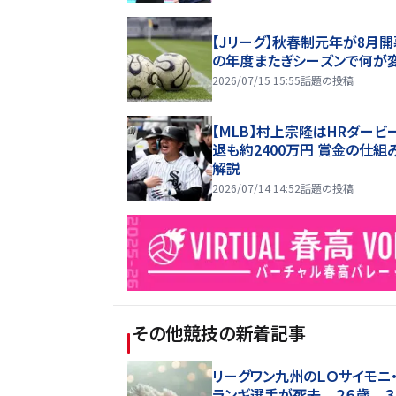
【Jリーグ】秋春制元年が8月開
の年度またぎシーズンで何が
2026/07/15 15:55
話題の投稿
【MLB】村上宗隆はHRダービ
退も約2400万円 賞金の仕組
解説
2026/07/14 14:52
話題の投稿
その他競技
の新着記事
リーグワン九州のＬＯサイモニ
ランギ選手が死去 ２６歳 