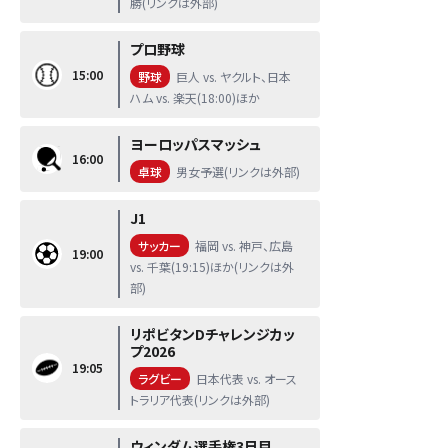
勝(リンクは外部)
プロ野球
15:00
野球
巨人 vs. ヤクルト、日本
ハム vs. 楽天(18:00)ほか
ヨーロッパスマッシュ
16:00
卓球
男女予選(リンクは外部)
J1
サッカー
福岡 vs. 神戸、広島
19:00
vs. 千葉(19:15)ほか(リンクは外
部)
リポビタンDチャレンジカッ
プ2026
19:05
ラグビー
日本代表 vs. オース
トラリア代表(リンクは外部)
ウィンダム選手権3日目