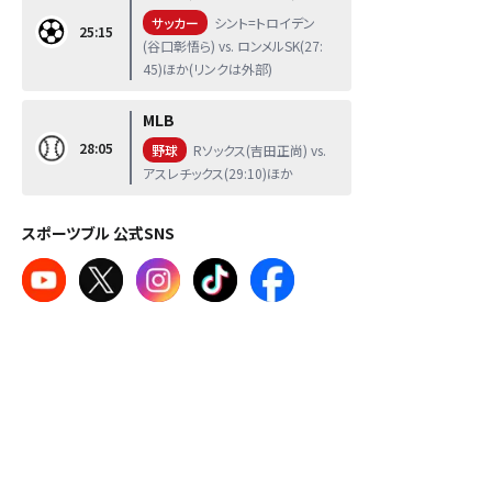
サッカー
シント=トロイデン
25:15
(谷口彰悟ら) vs. ロンメルSK(27:
45)ほか(リンクは外部)
MLB
28:05
野球
Rソックス(吉田正尚) vs.
アスレチックス(29:10)ほか
スポーツブル 公式SNS