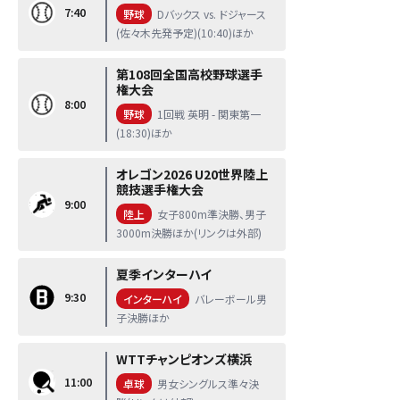
7:40
野球
Dバックス vs. ドジャース
(佐々木先発予定)(10:40)ほか
第108回全国高校野球選手
権大会
8:00
野球
1回戦 英明 - 関東第一
(18:30)ほか
オレゴン2026 U20世界陸上
競技選手権大会
9:00
陸上
女子800m準決勝、男子
3000m決勝ほか(リンクは外部)
夏季インターハイ
9:30
インターハイ
バレーボール男
子決勝ほか
WTTチャンピオンズ横浜
11:00
卓球
男女シングルス準々決