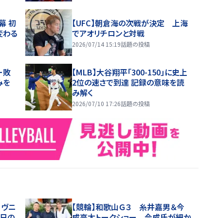
幕 初
【UFC】朝倉海の次戦が決定 上海
変わる
でアオリチロンと対戦
2026/07/14 15:19
話題の投稿
ー敗
【MLB】大谷翔平「300-150」に史上
みを
2位の速さで到達 記録の意味を読
み解く
2026/07/10 17:26
話題の投稿
・ヴニ
【競輪】和歌山Ｇ３ 糸井嘉男＆今
３日の
成亮太トークショー 今成氏が細か