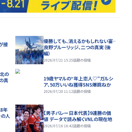
優勝しても、消えるかもしれない――富
が接
良野ブルーリッジ、二つの真実（後
編）
2026/07/21 15:25
話題の投稿
、北の
19歳ヤマルの“年上恋人♡”ガルシ
つの真
ア、50万いいね獲得SNS爆跳ねか
2026/07/20 11:12
話題の投稿
28年
【男子バレー日本代表】9連勝の価
チの人
値 データで読み解くVNLの現在地
2026/07/16 16:42
話題の投稿