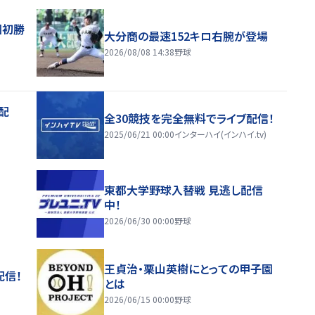
園初勝
大分商の最速152キロ右腕が登場
2026/08/08 14:38
野球
配
全30競技を完全無料でライブ配信！
2025/06/21 00:00
インターハイ(インハイ.tv)
東都大学野球入替戦 見逃し配信
中！
2026/06/30 00:00
野球
王貞治・栗山英樹にとっての甲子園
配信！
とは
2026/06/15 00:00
野球