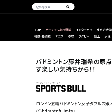
TOP
バーチャル高校野球
インターハイ
東京六大学
相撲・格闘技
テニス
卓球
ラグビー
陸上
水泳
バドミントン藤井瑞希の原点
ず楽しい気持ちから！！
2025.08.12 21:27
ロンドン五輪バドミントン女子ダブルス銀メ
(@bdmntnfujimizu…