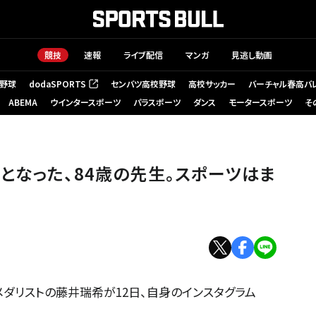
競技
速報
ライブ配信
マンガ
見逃し動画
野球
dodaSPORTS
センバツ高校野球
高校サッカー
バーチャル春高バ
（新しいタブで開く）
ABEMA
ウインタースポーツ
パラスポーツ
ダンス
モータースポーツ
そ
となった、84歳の先生。スポーツはま
ダリストの藤井瑞希が12日、自身のインスタグラム