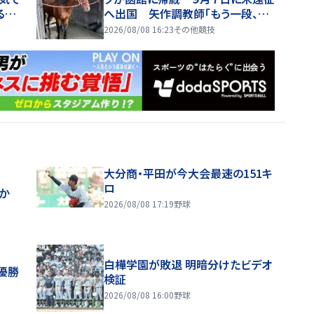
る軽
へ出国 矢作調教師「もう一段、パ
ワーアップした体になっている」
2026/08/08 16:23
その他競技
大分商・平田が今大会最速の151キ
ロ
ほか
2026/08/08 17:19
野球
白樺学園が敗退 明暗分けたビデオ
優勝
検証
2026/08/08 16:00
野球