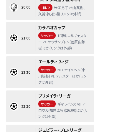
20:00
ゴルフ
米国男子 松山英樹、
久常涼ら出場(リンクは外部)
カラバオカップ
サッカー
1回戦 コルチェスタ
21:00
ー vs. サウサンプトン(菅原由勢
ら)ほか(リンクは外部)
エールディヴィジ
サッカー
NECナイメヘン(小
23:30
川航基) vs. テルスターほか(リン
クは外部)
プリメイラ・リーガ
サッカー
ギマラインス vs. ア
23:30
ロウカ(福井太智)(26:00)ほか(リ
ンクは外部)
ジュピラー・プロ・リーグ