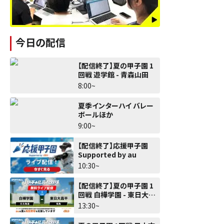
今日の配信
【配信終了】夏の甲子園 1
回戦 遊学館 - 青森山田
8:00~
夏季インターハイ バレー
ボールほか
9:00~
【配信終了】応援甲子園
Supported by au
10:30~
【配信終了】夏の甲子園 1
回戦 白樺学園 - 東日大昌
平
13:30~