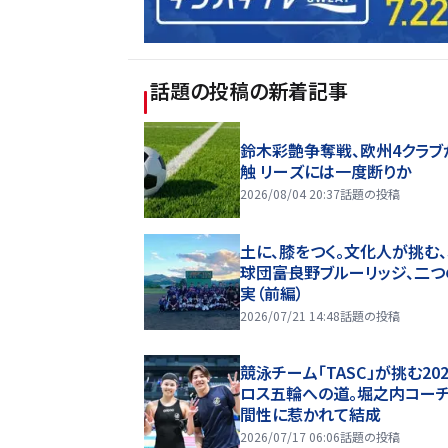
話題の投稿
の新着記事
鈴木彩艶争奪戦、欧州4クラブ
触 リーズには一度断りか
2026/08/04 20:37
話題の投稿
土に、膝をつく。文化人が挑む
球団――富良野ブルーリッジ、二
実（前編）
2026/07/21 14:48
話題の投稿
競泳チーム「TASC」が挑む20
ロス五輪への道。堀之内コー
間性に惹かれて結成
2026/07/17 06:06
話題の投稿