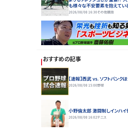
も様々な不安要素を抱えてい
視すべき一頭とは
2026/08/08 16:30
その他競技
おすすめの記事
【速報】西武 vs. ソフトバンク
2026/08/08 15:00
野球
小野倫太郎 激闘制しインハイ
2026/08/08 16:02
テニス