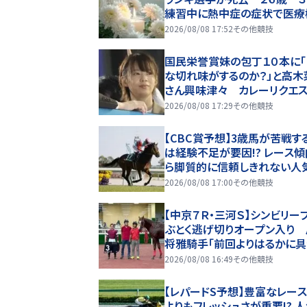
練習中に熱中症の症状で医療
へ搬送
2026/08/08 17:52
その他競技
国民栄誉賞妹の包丁１０本に「
な切れ味がするのか？」と高木
さん興味津々 カレーリクエス
はまさかの返答も「朝ごはん
2026/08/08 17:29
その他競技
に作ってくれるんでうれしい」
【CBC賞予想】3歳馬が苦戦す
は経験不足が要因!? レース
ら脚質的に信頼しきれない人
一角とは
2026/08/08 17:00
その他競技
【中京７Ｒ・三河Ｓ】シンビリー
ぶとく逃げ切りオープン入り
将雅騎手「前回よりはるかに
が…」
2026/08/08 16:49
その他競技
【レパードS予想】豊富なレー
よりもフレッシュさが重要!? 