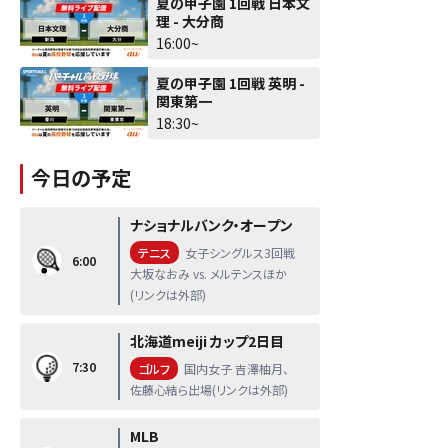
夏の甲子園 1回戦 日本文
理 - 大分商
16:00~
夏の甲子園 1回戦 英明 -
関東第一
18:30~
今日の予定
ナショナルバンク・オープン
テニス
女子シングルス3回戦
6:00
大坂なおみ vs. メルテンスほか
(リンクは外部)
北海道meiji カップ2日目
7:30
ゴルフ
国内女子 吉澤柚月、
佐藤心結ら出場(リンクは外部)
MLB