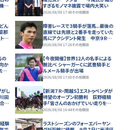
機関
すぎるモノマネ披露で場内大笑い
2026/08/08 17:48
その他競技
どん
障害レースで３騎手が落馬...最後の
菜那
直線では先頭と２番手を走っていた
トに
馬にアクシデント発生 中京９Ｒの
を多め
障害オープン
2026/08/08 17:26
その他競技
るの
【今夜開催】世界12人の名手による
傾向か
腕比べ シャーガーCに武豊騎手と
気の
ルメール騎手が出場
2026/08/08 17:00
その他競技
ブがし
【新潟７Ｒ・関越Ｓ】エストゥペンダが
 川田
待望のオープン初勝利 荻野極騎
具合
手「皆さんのおかげでいい走りをし
てくれた」
2026/08/08 16:44
その他競技
ス経験
ラストシーズンのフォーエバーヤン
人気で
グが函館に帰厩 ９月７日に米遠征