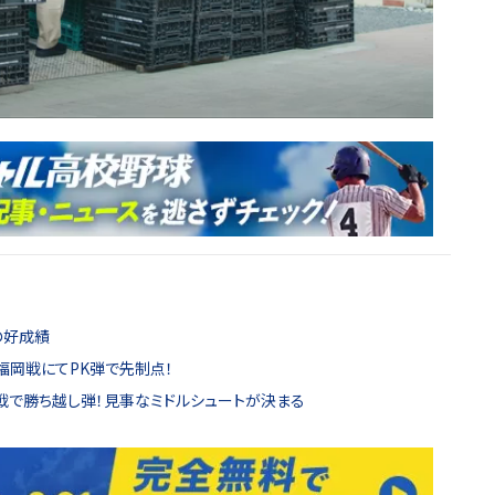
の好成績
パ福岡戦にてPK弾で先制点！
岡戦で勝ち越し弾！見事なミドルシュートが決まる