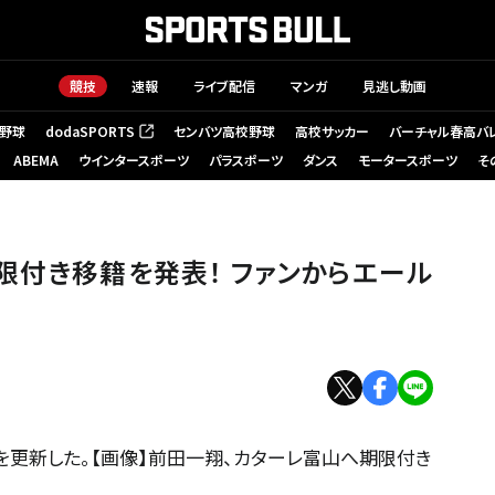
競技
速報
ライブ配信
マンガ
見逃し動画
野球
dodaSPORTS
センバツ高校野球
高校サッカー
バーチャル春高バ
（新しいタブで開く）
ABEMA
ウインタースポーツ
パラスポーツ
ダンス
モータースポーツ
そ
期限付き移籍を発表！ ファンからエール
を更新した。【画像】前田一翔、カターレ富山へ期限付き