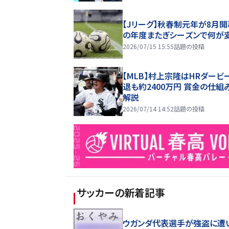
【Jリーグ】秋春制元年が8月開
の年度またぎシーズンで何が
2026/07/15 15:55
話題の投稿
【MLB】村上宗隆はHRダービ
退も約2400万円 賞金の仕組
解説
2026/07/14 14:52
話題の投稿
サッカー
の新着記事
ウガンダ代表選手が強盗に遭