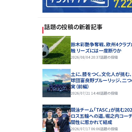
話題の投稿
の新着記事
鈴木彩艶争奪戦、欧州4クラブ
触 リーズには一度断りか
2026/08/04 20:37
話題の投稿
土に、膝をつく。文化人が挑む
球団――富良野ブルーリッジ、二
実（前編）
2026/07/21 14:48
話題の投稿
競泳チーム「TASC」が挑む20
ロス五輪への道。堀之内コー
間性に惹かれて結成
2026/07/17 06:06
話題の投稿