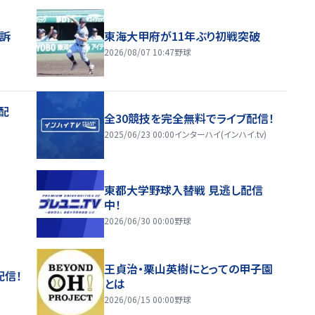
訴
東海大甲府が11年ぶり初戦突破
2026/08/07 10:47
野球
配
全30競技を完全無料でライブ配信！
2025/06/23 00:00
インターハイ(インハイ.tv)
東都大学野球入替戦 見逃し配信
中！
2026/06/30 00:00
野球
王貞治・栗山英樹にとっての甲子園
配信！
とは
2026/06/15 00:00
野球