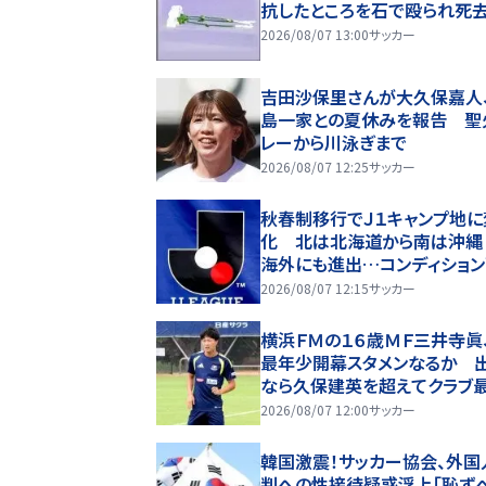
抗したところを石で殴られ死
2026/08/07 13:00
サッカー
吉田沙保里さんが大久保嘉人
島一家との夏休みを報告 聖
レーから川泳ぎまで
2026/08/07 12:25
サッカー
秋春制移行でＪ１キャンプ地に
化 北は北海道から南は沖縄
海外にも進出…コンディショ
今後の指針に Jリーグ７日開
2026/08/07 12:15
サッカー
横浜ＦＭの１６歳ＭＦ三井寺眞、
最年少開幕スタメンなるか 
なら久保建英を超えてクラブ
＆歴代４位
2026/08/07 12:00
サッカー
韓国激震！サッカー協会、外国
判への性接待疑惑浮上「恥ず