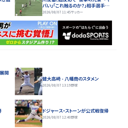
バい」「これ触るのか？」相手選手ド
ン引き→右手一本“スーパーセー
2026/08/07 11:45
サッカー
ブ”
舗展開
健大高崎 - 八幡商のスタメン
2026/08/07 13:19
野球
勝
ドジャース・ストーンが公式戦復帰
2026/08/07 12:40
野球