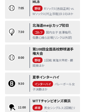
MLB
7:05
野球
Rソックス(吉田正尚) vs.
Wソックス(村上宗隆)(8:10)ほか
北海道meiji カップ初日
7:30
ゴルフ
国内女子 吉澤柚月、
佐藤心結ら出場(リンクは外部)
第108回全国高校野球選手
権大会
8:00
野球
1回戦 東海大甲府 - 鶴
岡東ほか
夏季インターハイ
9:30
インターハイ
バレーボール女
子決勝ほか
WTTチャンピオンズ横浜
11:00
卓球
男女シングルス2回戦(リ