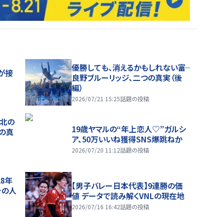
優勝しても、消えるかもしれない――富
が接
良野ブルーリッジ、二つの真実（後
編）
2026/07/21 15:25
話題の投稿
、北の
19歳ヤマルの“年上恋人♡”ガルシ
つの真
ア、50万いいね獲得SNS爆跳ねか
2026/07/20 11:12
話題の投稿
28年
【男子バレー日本代表】9連勝の価
チの人
値 データで読み解くVNLの現在地
2026/07/16 16:42
話題の投稿