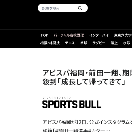
TOP
バーチャル高校野球
インターハイ
東京六大学
相撲・格闘技
テニス
卓球
ラグビー
陸上
水泳
アビスパ福岡・前田一翔、
殺到「成長して帰ってきて」
2025.08.12 16:02
アビスパ福岡が12日、公式インスタグラム
移籍「#前田一翔選手#カター…