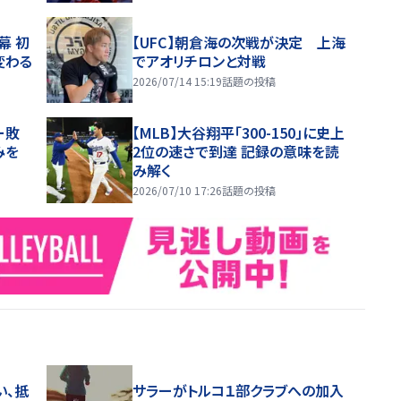
幕 初
【UFC】朝倉海の次戦が決定 上海
変わる
でアオリチロンと対戦
2026/07/14 15:19
話題の投稿
ー敗
【MLB】大谷翔平「300-150」に史上
みを
2位の速さで到達 記録の意味を読
み解く
2026/07/10 17:26
話題の投稿
い、抵
サラーがトルコ１部クラブへの加入