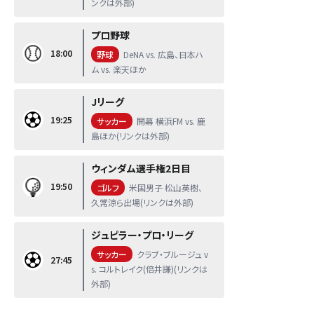
ンクは外部)
プロ野球
18:00
野球
DeNA vs. 広島、日本ハ
ム vs. 楽天ほか
Jリーグ
19:25
サッカー
開幕 横浜FM vs. 鹿
島ほか(リンクは外部)
ウィンダム選手権2日目
19:50
ゴルフ
米国男子 松山英樹、
久常涼ら出場(リンクは外部)
ジュピラー・プロ・リーグ
サッカー
クラブ・ブルージュ v
27:45
s. コルトレイク(倍井謙)(リンクは
外部)