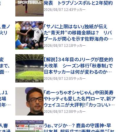
去
発表 トラブゾンスポルと２年契約
2026/08/07 12:43
サッカー
、豊ノ
「サノに上限はない」独紙が伝え
火リ
た“青天井”の移籍金額は？ リバ
プールが関心を示す佐野海舟の去
就状況をマインツ幹部が告白「価値
2026/08/07 12:18
サッカー
のあるものになる」
変
【解説】３４年目のＪリーグが歴史的
まで、
大改革 シーズン移行「秋春制」で
ン面で
日本サッカーは何が変わるのか…７
幕
日開幕
2026/08/07 12:05
サッカー
Ｊ１
｢めーっちゃオシャじゃん｣中田英寿
出場
やトッティも愛した名門ローマ、新ア
最年少
ウェイユニが大評判！｢カッコいい｣
｢好きなデザイン｣｢今年は2nd買お
2026/08/07 12:00
サッカー
うかな｣
人審
うぉ、マジか…？ 鹿島の守護神・早
べき過
川友基、超反応で“衝撃の光景”「ヤ