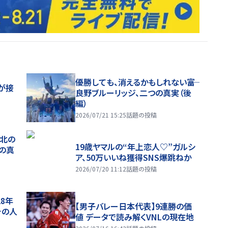
優勝しても、消えるかもしれない――富
が接
良野ブルーリッジ、二つの真実（後
編）
2026/07/21 15:25
話題の投稿
、北の
19歳ヤマルの“年上恋人♡”ガルシ
つの真
ア、50万いいね獲得SNS爆跳ねか
2026/07/20 11:12
話題の投稿
28年
【男子バレー日本代表】9連勝の価
チの人
値 データで読み解くVNLの現在地