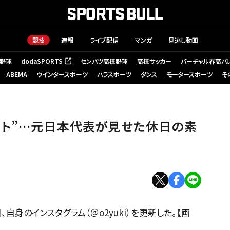
競技
速報
ライブ配信
マンガ
見逃し動画
野球
dodaSPORTS
センバツ高校野球
高校サッカー
バーチャル春高バ
（新しいタブで開く）
ABEMA
ウインタースポーツ
パラスポーツ
ダンス
モータースポーツ
そ
ート”…元日本代表が見せた休日の素
自身のインスタグラム（＠o2yuki）を更新した。【画