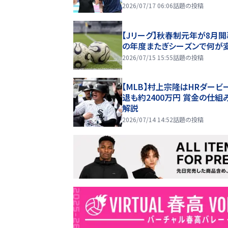
2026/07/17 06:06
話題の投稿
【Jリーグ】秋春制元年が8月開
の年度またぎシーズンで何が
2026/07/15 15:55
話題の投稿
【MLB】村上宗隆はHRダービ
退も約2400万円 賞金の仕組
解説
2026/07/14 14:52
話題の投稿