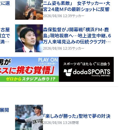
位に選
ニム姿も素敵」 女子サッカー・大
宮２４歳ＭＦの最新ショットに反響
2026/08/06 12:39
サッカー
名古屋
森保監督がＪ開幕戦「横浜ＦＭ-鹿
国立で
島」現地視察へ…地上波生中継、６
超満
万人来場見込みの伝統クラブ対決
に熱視線
2026/08/06 12:35
サッカー
舗展開
「楽しみが勝った」聖地で夢の対決
2026/08/06 13:26
野球