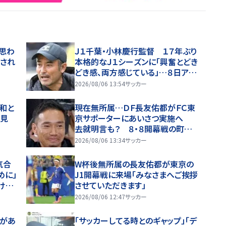
思わ
Ｊ１千葉・小林慶行監督 １７年ぶり
りされ
本格的なＪ１シーズンに「興奮とどき
どき感、両方感じている」…８日アウ
ェー広島戦
2026/08/06 13:54
サッカー
和と
現在無所属…ＤＦ長友佑都がＦＣ東
を見
京サポーターにあいさつ実施へ
去就明言も？ ８・８開幕戦の町田
戦で
2026/08/06 13:34
サッカー
気合
W杯後無所属の長友佑都が東京の
めに」
J1開幕戦に来場「みなさまへご挨拶
ける
させていただきます」
笑わ
2026/08/06 12:47
サッカー
プがあ
「サッカーしてる時とのギャップ」「デ