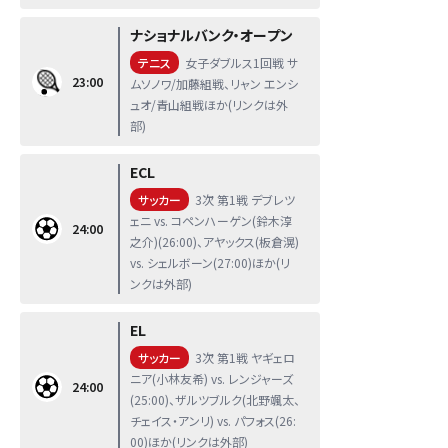
ナショナルバンク・オープン
テニス
女子ダブルス1回戦 サ
23:00
ムソノワ/加藤組戦、リャン エンシ
ュオ/青山組戦ほか(リンクは外
部)
ECL
サッカー
3次 第1戦 デブレツ
ェニ vs. コペンハーゲン(鈴木淳
24:00
之介)(26:00)、アヤックス(板倉滉)
vs. シェルボーン(27:00)ほか(リ
ンクは外部)
EL
サッカー
3次 第1戦 ヤギェロ
ニア(小林友希) vs. レンジャーズ
24:00
(25:00)、ザルツブルク(北野颯太、
チェイス・アンリ) vs. パフォス(26:
00)ほか(リンクは外部)