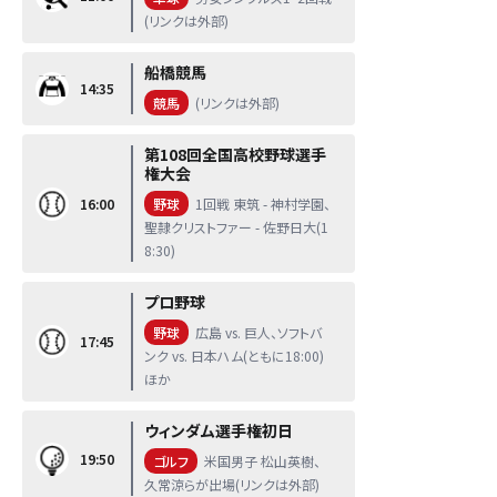
(リンクは外部)
船橋競馬
14:35
競馬
(リンクは外部)
第108回全国高校野球選手
権大会
16:00
野球
1回戦 東筑 - 神村学園、
聖隷クリストファー - 佐野日大(1
8:30)
プロ野球
野球
広島 vs. 巨人、ソフトバ
17:45
ンク vs. 日本ハム(ともに18:00)
ほか
ウィンダム選手権初日
19:50
ゴルフ
米国男子 松山英樹、
久常涼らが出場(リンクは外部)