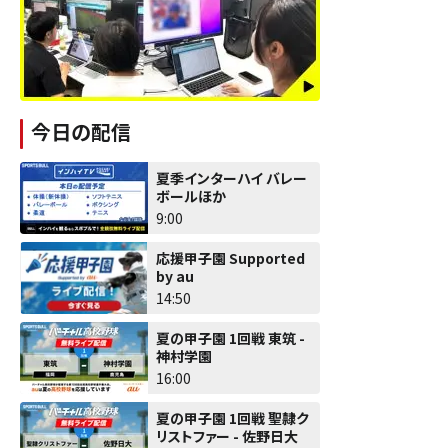
今日の配信
夏季インターハイ バレー
ボールほか
9:00
応援甲子園 Supported
by au
14:50
夏の甲子園 1回戦 東筑 -
神村学園
16:00
夏の甲子園 1回戦 聖隷ク
リストファー - 佐野日大