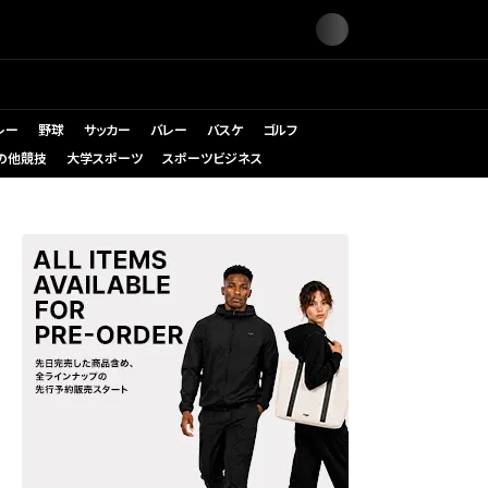
レー
野球
サッカー
バレー
バスケ
ゴルフ
の他競技
大学スポーツ
スポーツビジネス