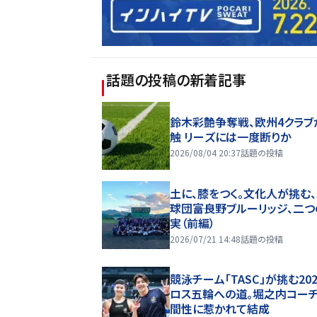
話題の投稿
の新着記事
鈴木彩艶争奪戦、欧州4クラブ
触 リーズには一度断りか
2026/08/04 20:37
話題の投稿
土に、膝をつく。文化人が挑む
球団――富良野ブルーリッジ、二
実（前編）
2026/07/21 14:48
話題の投稿
競泳チーム「TASC」が挑む20
ロス五輪への道。堀之内コー
間性に惹かれて結成