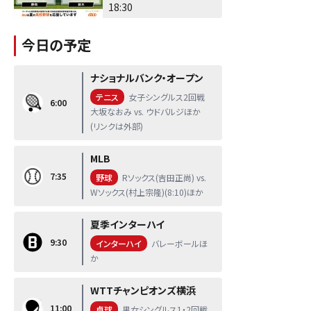
18:30
今日の予定
ナショナルバンク・オープン
テニス
女子シングルス2回戦
6:00
大坂なおみ vs. ウドバルジほか
(リンクは外部)
MLB
7:35
野球
Rソックス(吉田正尚) vs.
Wソックス(村上宗隆)(8:10)ほか
夏季インターハイ
9:30
インターハイ
バレーボールほ
か
WTTチャンピオンズ横浜
11:00
卓球
男女シングルス1・2回戦