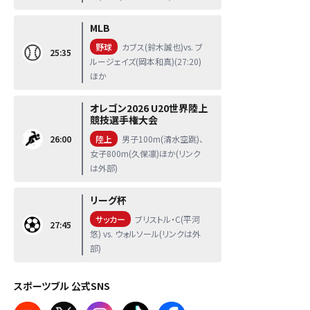
MLB
野球
カブス(鈴木誠也)vs. ブ
25:35
ルージェイズ(岡本和真)(27:20)
ほか
オレゴン2026 U20世界陸上
競技選手権大会
26:00
陸上
男子100m(清水空跳)、
女子800m(久保凛)ほか(リンク
は外部)
リーグ杯
サッカー
ブリストル・C(平河
27:45
悠) vs. ウォルソール(リンクは外
部)
スポーツブル 公式SNS