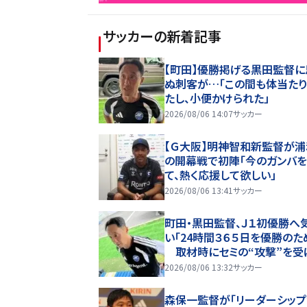
サッカー
の新着記事
【町田】優勝掲げる黒田監督に
ぬ刺客が…「この間も体当た
たし、小便かけられた」
2026/08/06 14:07
サッカー
【Ｇ大阪】明神智和新監督が浦
の開幕戦で初陣「今のガンバ
て、熱く応援して欲しい」
2026/08/06 13:41
サッカー
町田・黒田監督、Ｊ１初優勝へ
い「24時間３６５日を優勝のた
取材時にセミの“攻撃”を受
「うわぁ！」→ジョークで記者陣
2026/08/06 13:32
サッカー
せる
森保一監督が「リーダーシッ