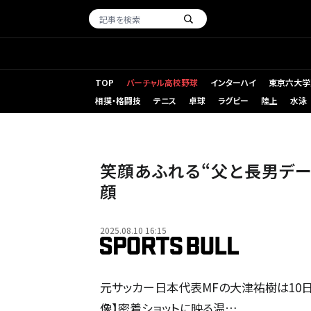
TOP
バーチャル高校野球
インターハイ
東京六大学
相撲・格闘技
テニス
卓球
ラグビー
陸上
水泳
笑顔あふれる“父と長男デ
顔
2025.08.10 16:15
元サッカー日本代表MFの大津祐樹は10日、
像】密着ショットに映る温…