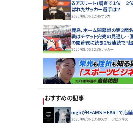
るアスリート」調査で１位 ２
ばれたサッカー選手は？
2026/08/06 12:46
サッカー
鹿島、ホーム開幕戦の第２節
戦はチケット完売の見通し…
の開幕戦に続き２戦連続で“
員”
2026/08/06 12:36
サッカー
おすすめの記事
mghがBEAMS HEARTで店
2026/08/06 13:48
スポーツビジネス