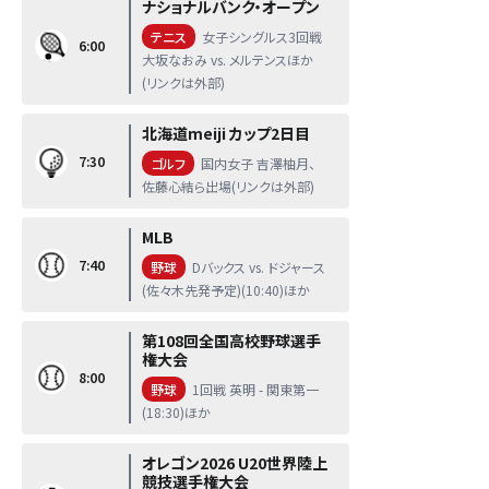
ナショナルバンク・オープン
テニス
女子シングルス3回戦
6:00
大坂なおみ vs. メルテンスほか
(リンクは外部)
北海道meiji カップ2日目
7:30
ゴルフ
国内女子 吉澤柚月、
佐藤心結ら出場(リンクは外部)
MLB
7:40
野球
Dバックス vs. ドジャース
(佐々木先発予定)(10:40)ほか
第108回全国高校野球選手
権大会
8:00
野球
1回戦 英明 - 関東第一
(18:30)ほか
オレゴン2026 U20世界陸上
競技選手権大会