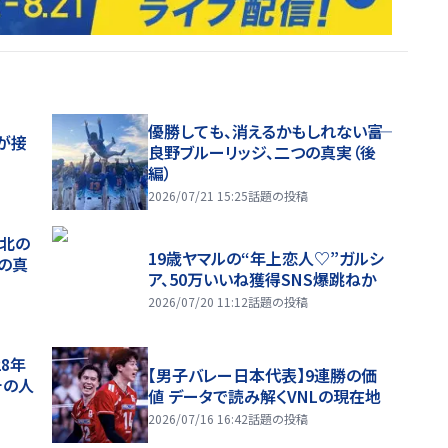
優勝しても、消えるかもしれない――富
が接
良野ブルーリッジ、二つの真実（後
編）
2026/07/21 15:25
話題の投稿
、北の
19歳ヤマルの“年上恋人♡”ガルシ
つの真
ア、50万いいね獲得SNS爆跳ねか
2026/07/20 11:12
話題の投稿
28年
【男子バレー日本代表】9連勝の価
チの人
値 データで読み解くVNLの現在地
2026/07/16 16:42
話題の投稿