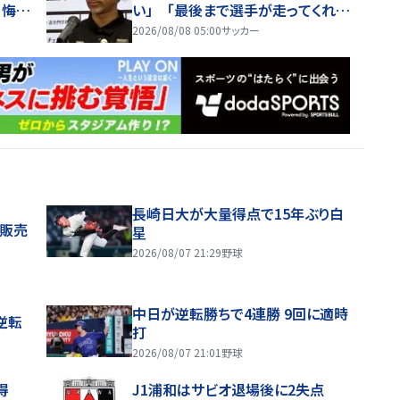
。悔し
い」 「最後まで選手が走ってくれ
た」ウェルトン同点弾、植中Ｖ弾
2026/08/08 05:00
サッカー
長崎日大が大量得点で15年ぶり白
般販売
星
2026/08/07 21:29
野球
中日が逆転勝ちで4連勝 9回に適時
逆転
打
2026/08/07 21:01
野球
得
J1浦和はサビオ退場後に2失点