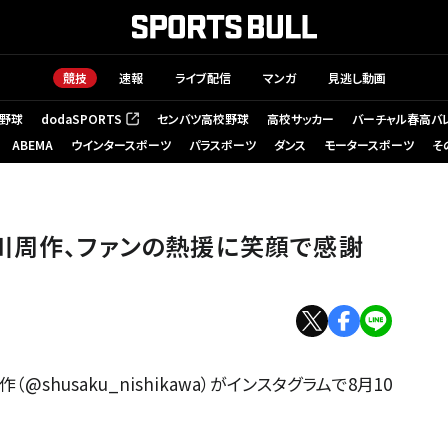
競技
速報
ライブ配信
マンガ
見逃し動画
野球
dodaSPORTS
センバツ高校野球
高校サッカー
バーチャル春高バ
（新しいタブで開く）
ABEMA
ウインタースポーツ
パラスポーツ
ダンス
モータースポーツ
そ
川周作、ファンの熱援に笑顔で感謝
husaku_nishikawa）がインスタグラムで8月10