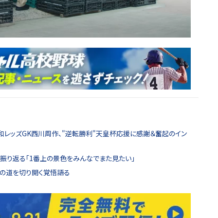
和レッズGK西川周作、"逆転勝利"天皇杯応援に感謝＆奮起のイン
を振り返る「1番上の景色をみんなでまた見たい」
への道を切り開く覚悟語る