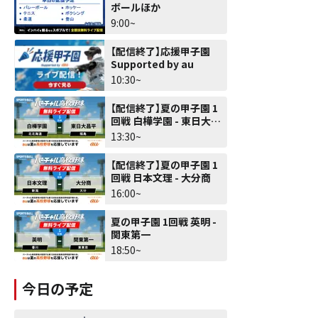
ボールほか
9:00~
【配信終了】応援甲子園
Supported by au
10:30~
【配信終了】夏の甲子園 1
回戦 白樺学園 - 東日大昌
平
13:30~
【配信終了】夏の甲子園 1
回戦 日本文理 - 大分商
16:00~
夏の甲子園 1回戦 英明 -
関東第一
18:50~
今日の予定