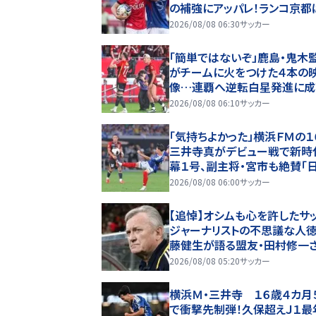
の補強にアッパレ！ランコ京都は
リーグ開幕｢初の秋春制｣の大
2026/08/08 06:30
サッカー
(3)
「簡単ではないぞ」鹿島・鬼木
がチームに火をつけた４本の
像…連覇へ逆転白星発進に成
2026/08/08 06:10
サッカー
「気持ちよかった」横浜ＦＭの１
三井寺真がデビュー戦で新時
幕１号、副主将・宮市も絶賛「
宝。ヤマルみたい」
2026/08/08 06:00
サッカー
【追悼】オシムも心を許したサ
ジャーナリストの不思議な人徳
藤健生が語る盟友・田村修一
(2)全州のはずが原州へ？ 愛
2026/08/08 05:20
サッカー
男の“大迷子”伝説
横浜Ｍ・三井寺 １６歳４カ月
で衝撃先制弾！久保超えＪ１最