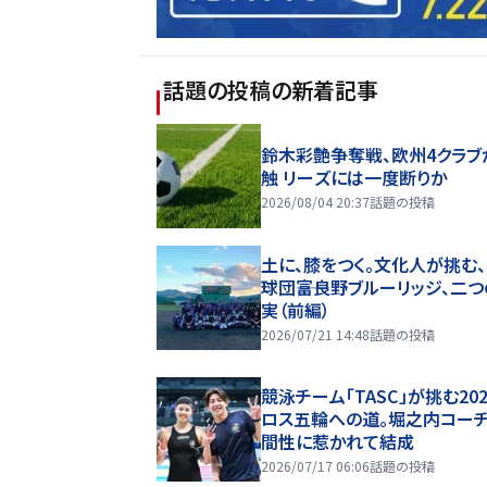
話題の投稿
の新着記事
鈴木彩艶争奪戦、欧州4クラブ
触 リーズには一度断りか
2026/08/04 20:37
話題の投稿
土に、膝をつく。文化人が挑む
球団――富良野ブルーリッジ、二
実（前編）
2026/07/21 14:48
話題の投稿
競泳チーム「TASC」が挑む20
ロス五輪への道。堀之内コー
間性に惹かれて結成
2026/07/17 06:06
話題の投稿