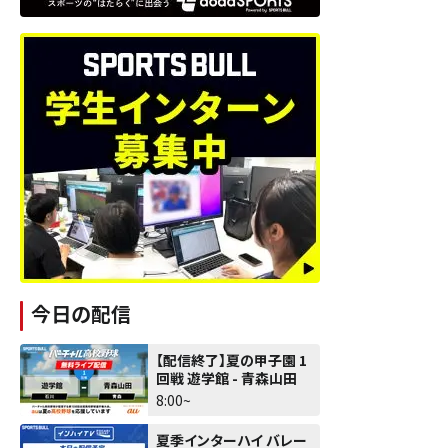
今日の配信
【配信終了】夏の甲子園 1
回戦 遊学館 - 青森山田
8:00~
夏季インターハイ バレー