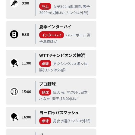
9:00
陸上
女子800m準決勝、男子
3000m決勝ほか(リンクは外部)
夏季インターハイ
9:30
インターハイ
バレーボール男
子決勝ほか
WTTチャンピオンズ横浜
11:00
卓球
男女シングルス準々決
勝(リンクは外部)
プロ野球
15:00
野球
巨人 vs. ヤクルト、日本
ハム vs. 楽天(18:00)ほか
ヨーロッパスマッシュ
16:00
卓球
男女予選(リンクは外部)
J1