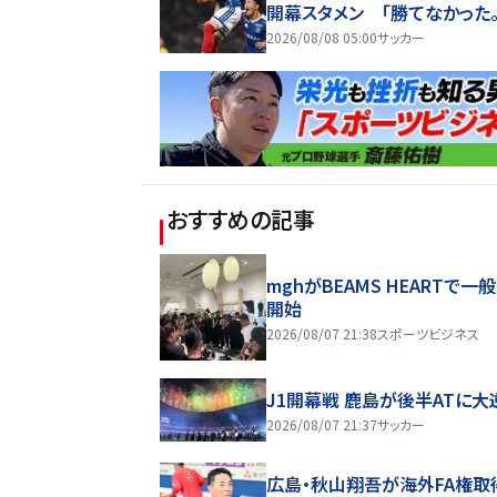
開幕スタメン 「勝てなかった
い気持ちが大きい」
2026/08/08 05:00
サッカー
おすすめの記事
mghがBEAMS HEARTで一
開始
2026/08/07 21:38
スポーツビジネス
J1開幕戦 鹿島が後半ATに大
2026/08/07 21:37
サッカー
広島・秋山翔吾が海外FA権取