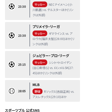
サッカー
NECナイメヘン(小
23:30
川航基) vs. テルスターほか(リン
クは外部)
プリメイラ・リーガ
サッカー
ギマラインス vs. ア
23:30
ロウカ(福井太智)(26:00)ほか(リ
ンクは外部)
ジュピラー・プロ・リーグ
サッカー
シント=トロイデン
25:15
(谷口彰悟ら) vs. ロンメルSK(27:
45)ほか(リンクは外部)
MLB
28:05
野球
Rソックス(吉田正尚) vs.
アスレチックス(29:10)ほか
スポーツブル 公式SNS