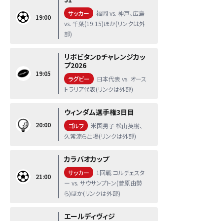
サッカー
福岡 vs. 神戸、広島
19:00
vs. 千葉(19:15)ほか(リンクは外
部)
リポビタンDチャレンジカッ
プ2026
19:05
ラグビー
日本代表 vs. オース
トラリア代表(リンクは外部)
ウィンダム選手権3日目
20:00
ゴルフ
米国男子 松山英樹、
久常涼ら出場(リンクは外部)
カラバオカップ
サッカー
1回戦 コルチェスタ
21:00
ー vs. サウサンプトン(菅原由勢
ら)ほか(リンクは外部)
エールディヴィジ