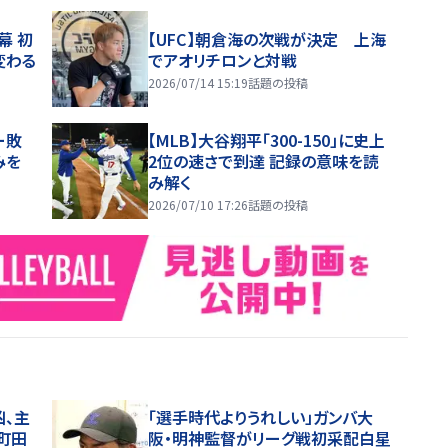
幕 初
【UFC】朝倉海の次戦が決定 上海
変わる
でアオリチロンと対戦
2026/07/14 15:19
話題の投稿
ー敗
【MLB】大谷翔平「300-150」に史上
みを
2位の速さで到達 記録の意味を読
み解く
2026/07/10 17:26
話題の投稿
凶、主
「選手時代よりうれしい」ガンバ大
町田
阪・明神監督がリーグ戦初采配白星