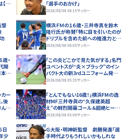
【J
「選手のおかげ」
激論】
2026/08/08 06:15
サッカー
監督
横浜ＦＭの１６歳・三井寺真を鈴木
映
隆行氏が称賛「特に目を引いたのが
功
ドリブルを含めた前への推進力とボ
ールを扱う技術」
2026/08/08 06:05
サッカー
６歳・
｢この炎どこかで見た気がする｣名門
代開
ユベントスが“炎×ブラック”のイン
日本の
パクト大の新3rdユニフォーム発表！
｢W杯フランス大会の日本代表の色
2026/08/08 05:35
サッカー
違いを感じさせる｣
ッカー
｢とんでもない16歳！｣横浜FMの逸
。後
材MF三井寺眞の“久保建英超
さん
え”の鮮烈開幕ゴール＆超絶ヒール
すべき
トラップに国立熱狂！｢日本サッカー
2026/08/08 05:00
サッカー
の新たなスターが誕生した｣
５日
Ｇ大阪・明神新監督 劇勝発進「選
年少
手時代よりもうれしいかもしれな