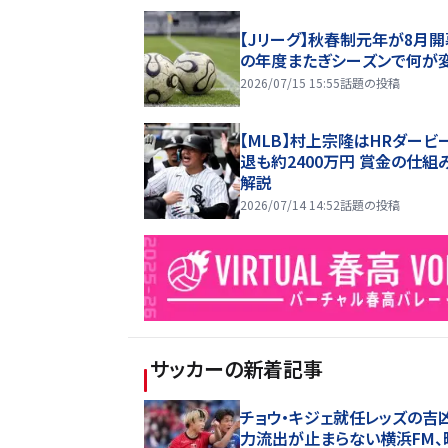
【Jリーグ】秋春制元年が8月開
の年度またぎシーズンで何が
2026/07/15 15:55
話題の投稿
【MLB】村上宗隆はHRダービ
退も約2400万円 賞金の仕組
解説
2026/07/14 14:52
話題の投稿
サッカー
の新着記事
チョウ・キジェ就任レッズの吉
力流出が止まらない横浜FM、