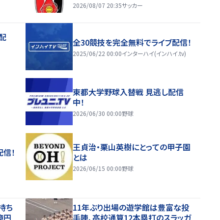
2026/08/07 20:35
サッカー
配
全30競技を完全無料でライブ配信！
2025/06/22 00:00
インターハイ(インハイ.tv)
東都大学野球入替戦 見逃し配信
中！
2026/06/30 00:00
野球
王貞治・栗山英樹にとっての甲子園
配信！
とは
2026/06/15 00:00
野球
持ち
11年ぶり出場の遊学館は豊富な投
億円
手陣、高校通算12本塁打のスラッガ