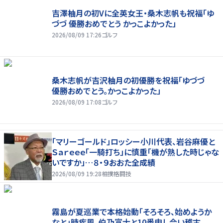
吉澤柚月の初Vに全英女王・桑木志帆も祝福「ゆ
づづ 優勝おめでとう かっこよかった」
2026/08/09 17:26
ゴルフ
桑木志帆が吉沢柚月の初優勝を祝福「ゆづづ
優勝おめでとう。かっこよかった」
2026/08/09 17:08
ゴルフ
「マリーゴールド」ロッシー小川代表、岩谷麻優と
Ｓａｒｅｅｅ「一騎打ち」に慎重「機が熟した時じゃな
いですか」…８・９おおた全成績
2026/08/09 19:28
相撲格闘技
霧島が夏巡業で本格始動「そろそろ、始めようか
なと」時疾風、伯乃富士と10番申し合い稽古