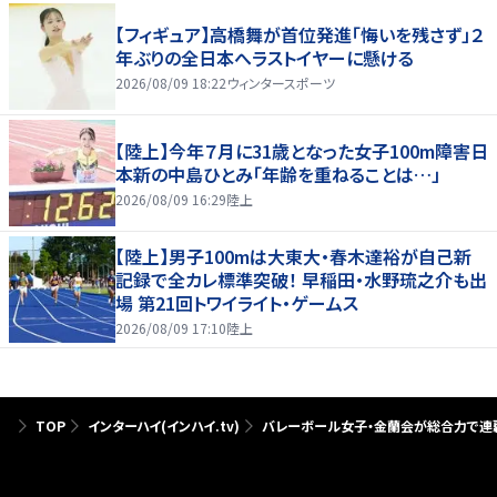
【フィギュア】高橋舞が首位発進「悔いを残さず」２
年ぶりの全日本へラストイヤーに懸ける
2026/08/09 18:22
ウィンタースポーツ
【陸上】今年７月に31歳となった女子100m障害日
本新の中島ひとみ「年齢を重ねることは…」
2026/08/09 16:29
陸上
【陸上】男子100mは大東大・春木達裕が自己新
記録で全カレ標準突破！ 早稲田・水野琉之介も出
場 第21回トワイライト・ゲームス
2026/08/09 17:10
陸上
TOP
インターハイ(インハイ.tv)
バレーボール女子・金蘭会が総合力で連