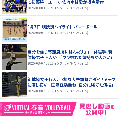
て初優勝…エース・佐々木結愛が得点量産
2026/08/08 06:20
インターハイ(インハイ.tv)
8月7日 競技別ハイライト バレーボール
2026/08/07 22:42
インターハイ(インハイ.tv)
自分を信じ高難度技に挑んだ丸山一休選手、新
体操男子個人Ｖ…「やり切れた気持ちが大きい」
2026/08/07 06:18
インターハイ(インハイ.tv)
新体操女子個人、小柄な大野楓葵がダイナミック
に演じ初Ｖ…国際経験重ね「自分に勝てた演技」
2026/08/07 06:12
インターハイ(インハイ.tv)