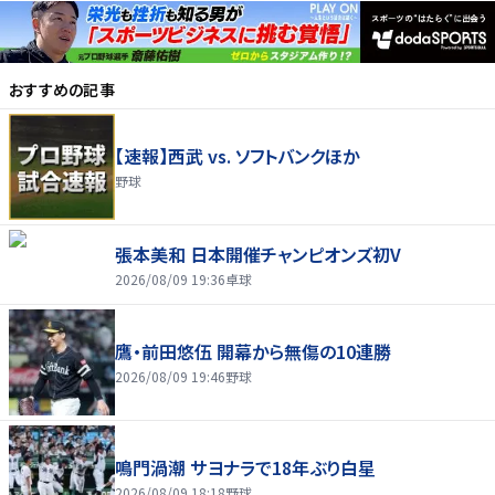
おすすめの記事
【速報】西武 vs. ソフトバンクほか
野球
張本美和 日本開催チャンピオンズ初V
2026/08/09 19:36
卓球
鷹・前田悠伍 開幕から無傷の10連勝
2026/08/09 19:46
野球
鳴門渦潮 サヨナラで18年ぶり白星
2026/08/09 18:18
野球