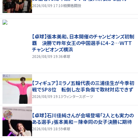
2026/08/09 17:10
相撲格闘技
【卓球】張本美和、日本開催のチャンピオンズ初制
覇 決勝で昨年女王の中国選手に４-２…ＷＴＴ
チャンピオンズ横浜
2026/08/09 19:36
卓球
【フィギュア】ミラノ五輪代表の三浦佳生が今季初
戦でSP８位 転倒し左手負傷で取材対応できず
2026/08/09 19:13
ウィンタースポーツ
【卓球】石川佳純さんが会場登場「2人とも実力の
ある選手」張本美和－陳幸同の女子決勝に期待
2026/08/09 18:59
卓球