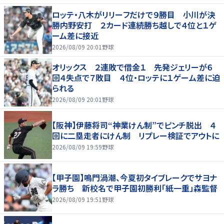
ロッテ・八木がリリーフだけで９勝目 小川が決
勝内野安打 ２カード連続勝ち越しで４位と１ゲ
ーム差に接近
2026/08/09 20:01
野球
オリックス ２連敗で借金１ 先発ジェリーが６
回４失点で７敗目 ４位・ロッテに１ゲーム差に迫
られる
2026/08/09 20:01
野球
【阪神】伊藤将司“神業けん制”でピンチ脱出 ４
回に二塁走者にけん制 リプレー検証でアウトに
2026/08/09 19:59
野球
【甲子園】鳴門渦潮、今夏初タイブレークでサヨナ
ラ勝ち 新校名で甲子園初勝利「紙一重」森監督
2026/08/09 19:51
野球