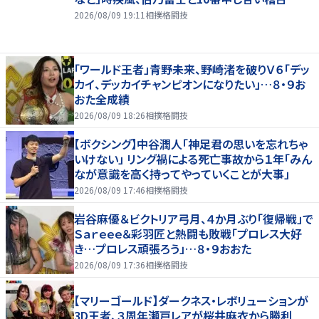
2026/08/09 19:11
相撲格闘技
「ワールド王者」青野未来、野崎渚を破りＶ６「デッ
カイ、デッカイチャンピオンになりたい」…８・９お
おた全成績
2026/08/09 18:26
相撲格闘技
【ボクシング】中谷潤人「神足君の思いを忘れちゃ
いけない」 リング禍による死亡事故から１年「みん
なが意識を高く持ってやっていくことが大事」
2026/08/09 17:46
相撲格闘技
岩谷麻優＆ビクトリア弓月、４か月ぶり「復帰戦」で
Ｓａｒｅｅｅ＆彩羽匠と熱闘も敗戦「プロレス大好
き…プロレス頑張ろう」…８・９おおた
2026/08/09 17:36
相撲格闘技
【マリーゴールド】ダークネス・レボリューションが
3D王者、３周年瀬戸レアが桜井麻衣から勝利