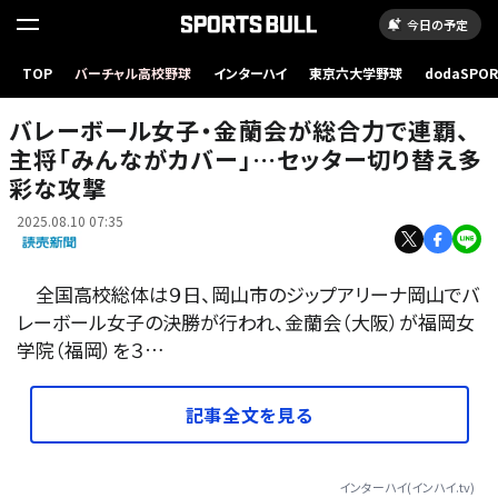
今日の予定
TOP
バーチャル高校野球
インターハイ
東京六大学野球
dodaSPO
バレーボール女子決勝で連覇を決めて喜ぶ金蘭会の選手ら（９日、岡山市で）
（新しいタブ
バレーボール女子・金蘭会が総合力で連覇、
主将「みんながカバー」…セッター切り替え多
彩な攻撃
2025.08.10 07:35
全国高校総体は９日、岡山市のジップアリーナ岡山でバ
レーボール女子の決勝が行われ、金蘭会（大阪）が福岡女
学院（福岡）を３…
記事全文を見る
インターハイ(インハイ.tv)