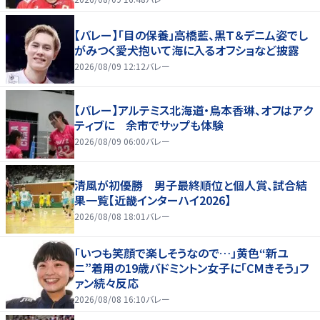
【バレー】「目の保養」高橋藍、黒Ｔ＆デニム姿でし
がみつく愛犬抱いて海に入るオフショなど披露
2026/08/09 12:12
バレー
【バレー】アルテミス北海道・鳥本香琳、オフはアク
ティブに 余市でサップも体験
2026/08/09 06:00
バレー
清風が初優勝 男子最終順位と個人賞、試合結
果一覧【近畿インターハイ2026】
2026/08/08 18:01
バレー
「いつも笑顔で楽しそうなので…」黄色“新ユ
ニ”着用の19歳バドミントン女子に「CMきそう」フ
ァン続々反応
2026/08/08 16:10
バレー