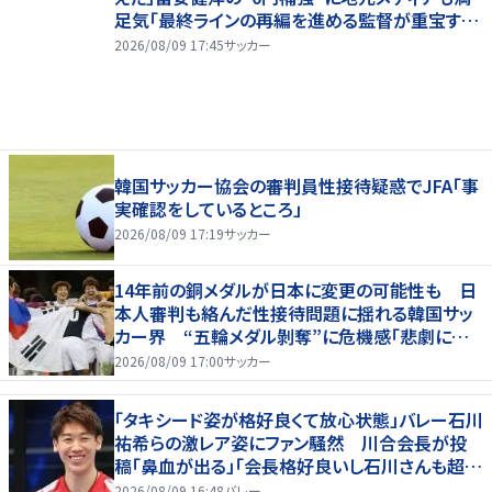
足気「最終ラインの再編を進める監督が重宝する
柔軟性を備えている」
2026/08/09 17:45
サッカー
韓国サッカー協会の審判員性接待疑惑でJFA「事
実確認をしているところ」
2026/08/09 17:19
サッカー
14年前の銅メダルが日本に変更の可能性も 日
本人審判も絡んだ性接待問題に揺れる韓国サッ
カー界 “五輪メダル剝奪”に危機感「悲劇に見
舞われる」
2026/08/09 17:00
サッカー
「タキシード姿が格好良くて放心状態」バレー石川
祐希らの激レア姿にファン騒然 川合会長が投
稿「鼻血が出る」「会長格好良いし石川さんも超格
好いい」
2026/08/09 16:48
バレー