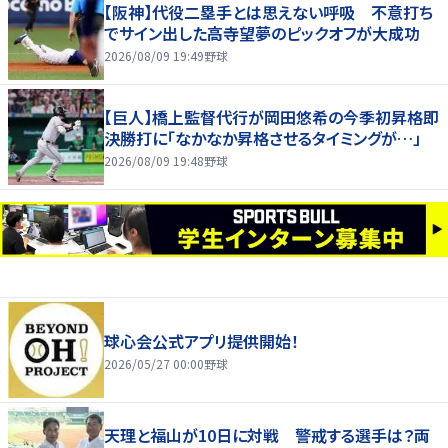
【阪神】代役二塁手とは思えない呼吸 不意打ち
でサイン出した高寺望夢のピックオフが大成功
2026/08/09 19:49
野球
【巨人】橋上監督代行が岡田悠希の今季初昇格即
決勝打に「なかなか昇格させるタイミングが…」
2026/08/09 19:48
野球
球心会公式アプリ提供開始！
2026/05/27 00:00
野球
天理と福山が10日に対戦 警戒する選手は？両