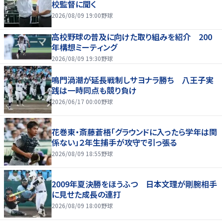
校監督に聞く
2026/08/09 19:00
野球
高校野球の普及に向けた取り組みを紹介 200
年構想ミーティング
2026/08/09 19:30
野球
鳴門渦潮が延長戦制しサヨナラ勝ち 八王子実
践は一時同点も競り負け
2026/06/17 00:00
野球
花巻東・斎藤蒼梧「グラウンドに入ったら学年は関
係ない」２年生捕手が攻守で引っ張る
2026/08/09 18:55
野球
2009年夏決勝をほうふつ 日本文理が剛腕相手
に見せた成長の連打
2026/08/09 18:00
野球