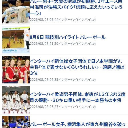
バレー男子・大阪の清風が初優勝、２年エース西
村海司が決勝スパイク「信頼に応えたいっていう
一心」
2026/08/09 08:44
インターハイ(インハイ.tv)
8月8日 競技別ハイライト バレーボール
2026/08/08 21:50
インターハイ(インハイ.tv)
インターハイ新体操女子団体で日ノ本学園がV、
主将「体で表せないくらいうれしい」…須磨ノ浦は
３位
2026/08/08 06:35
インターハイ(インハイ.tv)
インターハイ柔道男子団体、崇徳が１３年ぶり２度
目の優勝…３０キロ重い相手に一本勝ちの主将
2026/08/08 06:27
インターハイ(インハイ.tv)
バレーボール女子、横浜隼人が東九州龍谷を破っ