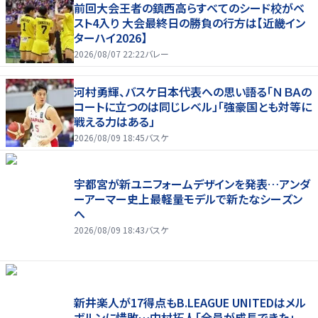
前回大会王者の鎮西高らすべてのシード校がベ
スト4入り 大会最終日の勝負の行方は【近畿イン
ターハイ2026】
2026/08/07 22:22
バレー
河村勇輝、バスケ日本代表への思い語る「ＮＢＡの
コートに立つのは同じレベル」「強豪国とも対等に
戦える力はある」
2026/08/09 18:45
バスケ
宇都宮が新ユニフォームデザインを発表…アンダ
ーアーマー史上最軽量モデルで新たなシーズン
へ
2026/08/09 18:43
バスケ
新井楽人が17得点もB.LEAGUE UNITEDはメル
ボルンに惜敗…中村拓人「全員が成長できた」