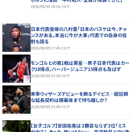
2026/08/09 18:16
バスケ
日本代表復帰の八村塁「日本のバスケは今、チャ
ンスがある。本当に今が大事」代表での自身の役
割も語る
2026/08/09 17:45
バスケ
モンゴルとの第1戦は黒星…男子日本代表はカー
ク18得点、ハーパージュニア15得点も及ばず
2026/08/09 15:50
バスケ
来季ウィザーズデビューを飾るデイビス…超巨額
な延長契約は開幕後まで持ち越しか？
2026/08/09 15:45
バスケ
【女子ゴルフ】安田祐香は３勝目ならず３位「ミス
が出てしまった。悔いはない」 吉沢柚月とのＶ争