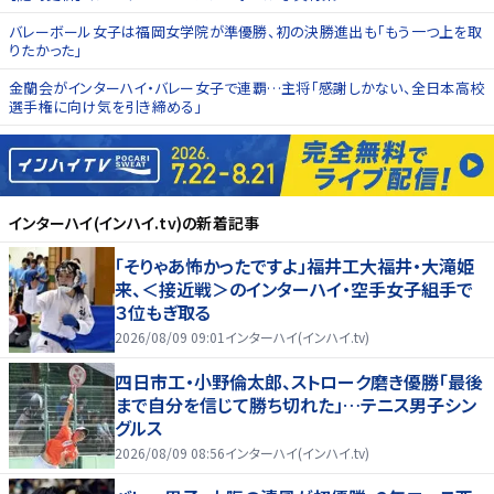
バレーボール女子は福岡女学院が準優勝、初の決勝進出も「もう一つ上を取
りたかった」
金蘭会がインターハイ・バレー女子で連覇…主将「感謝しかない、全日本高校
選手権に向け気を引き締める」
インターハイ(インハイ.tv)
の新着記事
「そりゃあ怖かったですよ」福井工大福井・大滝姫
来、＜接近戦＞のインターハイ・空手女子組手で
３位もぎ取る
2026/08/09 09:01
インターハイ(インハイ.tv)
四日市工・小野倫太郎、ストローク磨き優勝「最後
まで自分を信じて勝ち切れた」…テニス男子シン
グルス
2026/08/09 08:56
インターハイ(インハイ.tv)