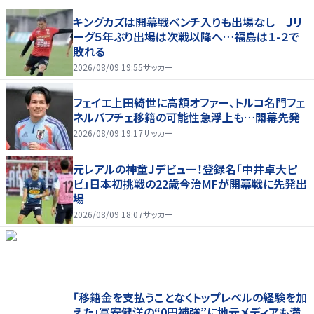
キングカズは開幕戦ベンチ入りも出場なし Ｊリ
ーグ５年ぶり出場は次戦以降へ…福島は１-２で
敗れる
2026/08/09 19:55
サッカー
フェイエ上田綺世に高額オファー、トルコ名門フェ
ネルバフチェ移籍の可能性急浮上も…開幕先発
2026/08/09 19:17
サッカー
元レアルの神童Ｊデビュー！登録名「中井卓大ピ
ピ」日本初挑戦の22歳今治MFが開幕戦に先発出
場
2026/08/09 18:07
サッカー
「移籍金を支払うことなくトップレベルの経験を加
えた」冨安健洋の“0円補強”に地元メディアも満