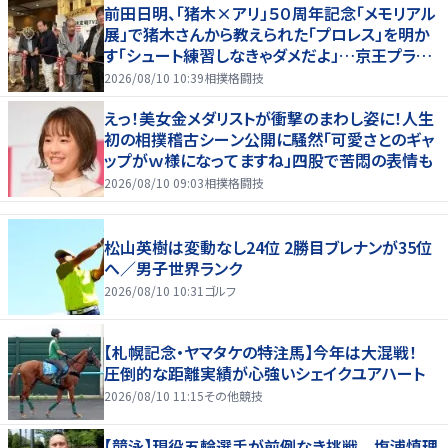
前田日明、「猪木×アリ」５０周年記念「メモリアル
展」で猪木さんから教えられた「プロレス」を明か
す「シュート練習しなきゃダメだよ」…京王プラザ
ホテルで３１日まで
2026/08/10 10:39
相撲格闘技
えっ！美女金メダリストが衝撃のまわし姿に！人生
初の相撲稽古シーン公開に騒然「可愛さとのギャ
ップがｗ様になってますね」四股で苦悶の表情も
2026/08/10 09:03
相撲格闘技
松山英樹は変動なし24位 2勝目ブレナンが35位
へ／男子世界ランク
2026/08/10 10:31
ゴルフ
【札幌記念・ヤマタケの特注馬】今年は大混戦！
圧倒的な距離実績が心強いシェイクユアハート
2026/08/10 11:15
その他競技
【競泳】現役五輪選手が前例なき挑戦 塩浦慎理