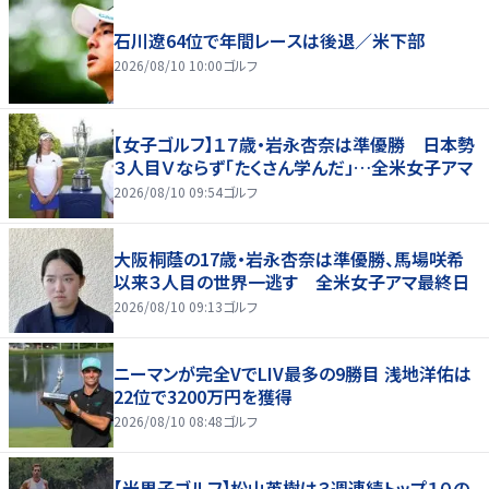
石川遼64位で年間レースは後退／米下部
2026/08/10 10:00
ゴルフ
【女子ゴルフ】１７歳・岩永杏奈は準優勝 日本勢
３人目Ｖならず「たくさん学んだ」…全米女子アマ
2026/08/10 09:54
ゴルフ
大阪桐蔭の17歳・岩永杏奈は準優勝、馬場咲希
以来３人目の世界一逃す 全米女子アマ最終日
2026/08/10 09:13
ゴルフ
ニーマンが完全VでLIV最多の9勝目 浅地洋佑は
22位で3200万円を獲得
2026/08/10 08:48
ゴルフ
【米男子ゴルフ】松山英樹は３週連続トップ１０の