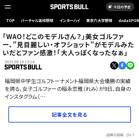
今日の予定
TOP
バーチャル高校野球
インターハイ
東京六大学野球
dodaSPO
（新しいタブ
「WAO！どこのモデルさん？」美女ゴルファ
ー、”見目麗しい・オフショット”がモデルみた
いだとファン感激！「大人っぽくなったなぁ」
2025.08.10 13:14
福岡県中学生ゴルフトーナメント福岡県大会優勝の実績
を誇る、女子ゴルファーの稲永恋雅（れみ）が9日、自身の
インスタグラム（…
記事全文を見る
話題の投稿
ゴルフ