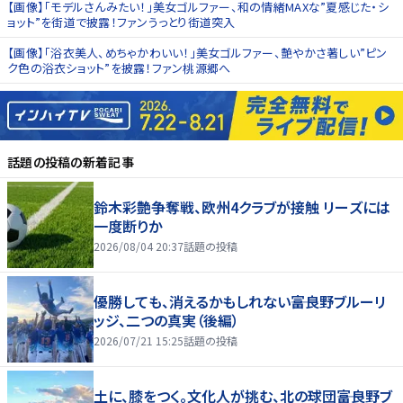
【画像】「モデルさんみたい！」美女ゴルファー、和の情緒MAXな”夏感じた・シ
ョット”を街道で披露！ファンうっとり街道突入
【画像】「浴衣美人、めちゃかわいい！」美女ゴルファー、艶やかさ著しい”ピン
ク色の浴衣ショット”を披露！ファン桃源郷へ
話題の投稿
の新着記事
鈴木彩艶争奪戦、欧州4クラブが接触 リーズには
一度断りか
2026/08/04 20:37
話題の投稿
優勝しても、消えるかもしれない――富良野ブルーリ
ッジ、二つの真実（後編）
2026/07/21 15:25
話題の投稿
土に、膝をつく。文化人が挑む、北の球団――富良野ブ