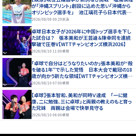
が「沖縄スプリント」創設に込めた思い「沖縄から
オリンピック選手を」 池江璃花子ら日本代表も
参戦
2026/08/08 00:29
水泳
卓球日本女子が2026年に中国トップ選手を下し
た試合は？ 張本美和が王芸迪＆陳幸同を連続
撃破で圧巻V【WTTチャンピオンズ横浜2026】
2026/08/10 11:00
卓球
「卓球で自分はどうなりたいのか」張本美和が“殻
を破る1年”で示した覚悟 日本大会で戴冠の18
歳が向かう新たな領域【WTTチャンピオンズ横浜
2026】
2026/08/10 07:00
卓球
【卓球】張本智和、美和が同時Ｖ達成 「一に健
康、二に勉強、三に卓球」と両親の教えのもと育っ
た兄妹 両親は会場で快挙見守る
2026/08/10 06:00
卓球