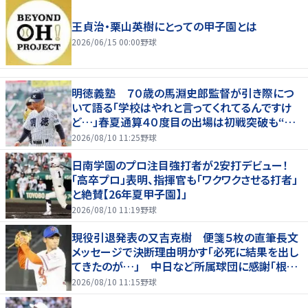
王貞治・栗山英樹にとっての甲子園とは
2026/06/15 00:00
野球
明徳義塾 ７０歳の馬淵史郎監督が引き際につ
いて語る「学校はやれと言ってくれてるんですけ
ど…」春夏通算４０度目の出場は初戦突破も“馬
淵節”炸裂
2026/08/10 11:25
野球
日南学園のプロ注目強打者が2安打デビュー！
「高卒プロ」表明、指揮官も「ワクワクさせる打者」
と絶賛【26年夏甲子園】」
2026/08/10 11:19
野球
現役引退発表の又吉克樹 便箋５枚の直筆長文
メッセージで決断理由明かす「必死に結果を出し
てきたのが…」 中日など所属球団に感謝「根気
強く指導してもらった」
2026/08/10 11:15
野球