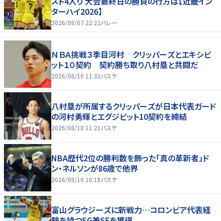
スト4入り 大会最終日の勝負の行方は【近畿イン
ターハイ2026】
2026/08/07 22:22
バレー
ＮＢＡ挑戦３季目河村 クリッパーズとエキシビ
ット１０契約 契約勝ち取り八村塁と共闘だ
2026/08/10 11:32
バスケ
八村塁が所属するクリッパーズが日本代表ガード
の河村勇輝とエグジビット10契約を締結
2026/08/10 11:21
バスケ
NBA歴代2位の勝利数を飾った「真の革新者」ド
ン・ネルソンが86歳で他界
2026/08/10 10:18
バスケ
富山グラウジーズに新戦力…コロンビア代表経
験を持つSG兼SFを獲得