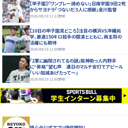
【甲子園】「ワンプレー諦めない」日南学園９回２死
からサヨナラ「つないだ３人に感謝」金川監督
2026/08/10 11:12
野球
【10日の甲子園見どころ】注目の横浜VS沖縄尚
学、最速150キロ投手の競演とともに、両主将の
活躍にも期待
2026/08/10 11:06
野球
「2軍に幽閉されてるの謎」阪神助っ人内野手
に“昇格”望む声 連日のマルチ安打でアピール
「いい加減あげたって〜」
2026/08/10 11:00
野球
球心会公式アプリ提供開始！