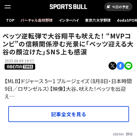
今日の予定
ベッツ逆転弾で大谷翔平も吠えた！ “MVPコンビ”の信頼関係滲む光景に「ベッツ迎える大谷
TOP
バーチャル高校野球
インターハイ
東京六大学野球
dodaSPO
の顔泣けた」SNS上も感涙
（新しいタブ
ベッツ逆転弾で大谷翔平も吠えた！ “MVPコ
ンビ”の信頼関係滲む光景に「ベッツ迎える大
谷の顔泣けた」SNS上も感涙
2025.08.09 19:57
【MLB】ドジャース 5ー1 ブルージェイズ（8月8日・日本時間
9日／ロサンゼルス）【映像】大谷、吠えた！ベッツを出迎
え…
記事全文を見る
ABEMA
野球