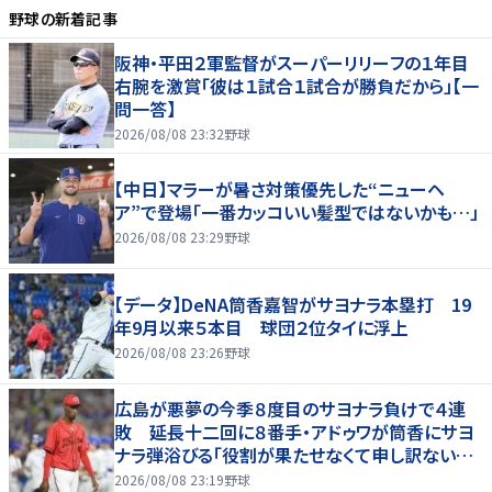
野球
の新着記事
阪神・平田２軍監督がスーパーリリーフの１年目
右腕を激賞「彼は１試合１試合が勝負だから」【一
問一答】
2026/08/08 23:32
野球
【中日】マラーが暑さ対策優先した“ニューヘ
ア”で登場「一番カッコいい髪型ではないかも…」
2026/08/08 23:29
野球
【データ】DeNA筒香嘉智がサヨナラ本塁打 19
年9月以来５本目 球団２位タイに浮上
2026/08/08 23:26
野球
広島が悪夢の今季８度目のサヨナラ負けで４連
敗 延長十二回に８番手・アドゥワが筒香にサヨ
ナラ弾浴びる「役割が果たせなくて申し訳ないで
す」
2026/08/08 23:19
野球