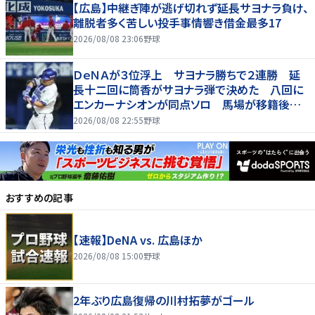
【広島】中継ぎ陣が逃げ切れず延長サヨナラ負け、
離脱者多く苦しい投手事情響き借金最多17
2026/08/08 23:06
野球
ＤｅＮＡが３位浮上 サヨナラ勝ちで２連勝 延
長十二回に筒香がサヨナラ弾で決めた 八回に
エンカーナシオンが同点ソロ 馬場が移籍後初
勝利
2026/08/08 22:55
野球
おすすめの記事
【速報】DeNA vs. 広島ほか
2026/08/08 15:00
野球
2年ぶり広島復帰の川村拓夢がゴール