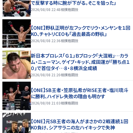
で反撃する時に腕が下がる。そこを狙った」
2026/08/08 22:48
相撲格闘技
【ONE】野杁正明が左フックでリウ・メンヤンを１回
KO、チャトリCEOも「過去最高の野杁」
2026/08/08 22:36
相撲格闘技
新日本プロレス「Ｇ１」Ｂブロック「大混戦」…カラ
ム・ニューマン、ゲイブ・キッド、成田蓮が「勝ち点１
０」で首位タイ…８・８横浜全成績
2026/08/08 21:20
相撲格闘技
【ONE】SB王者・笠原弘希がRISE王者・塩川琉斗
に勝利、ハイドレ失敗の理由も明かす
2026/08/08 21:03
相撲格闘技
【ONE】元SB王者の海人がまさかの２戦連続１回
KO負け、シアサラニの左ハイキックで失神