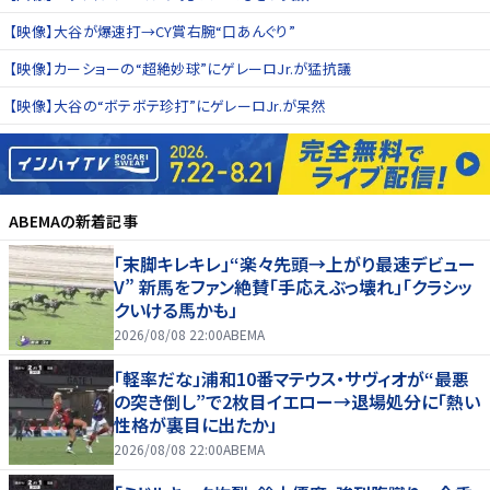
【映像】大谷が爆速打→CY賞右腕“口あんぐり”
【映像】カーショーの“超絶妙球”にゲレーロJr.が猛抗議
【映像】大谷の“ボテボテ珍打”にゲレーロJr.が呆然
ABEMA
の新着記事
「末脚キレキレ」“楽々先頭→上がり最速デビュー
V” 新馬をファン絶賛「手応えぶっ壊れ」「クラシッ
クいける馬かも」
2026/08/08 22:00
ABEMA
「軽率だな」浦和10番マテウス・サヴィオが“最悪
の突き倒し”で2枚目イエロー→退場処分に「熱い
性格が裏目に出たか」
2026/08/08 22:00
ABEMA