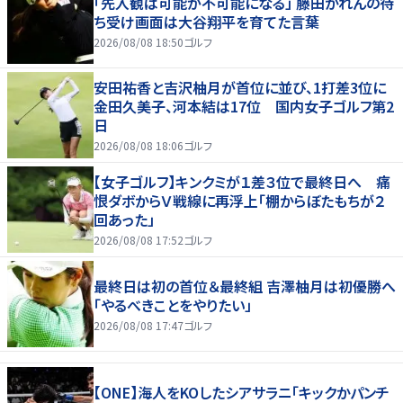
「先入観は可能が不可能になる」 藤田かれんの待
ち受け画面は大谷翔平を育てた言葉
2026/08/08 18:50
ゴルフ
安田祐香と吉沢柚月が首位に並び、1打差3位に
金田久美子、河本結は17位 国内女子ゴルフ第2
日
2026/08/08 18:06
ゴルフ
【女子ゴルフ】キンクミが１差３位で最終日へ 痛
恨ダボからＶ戦線に再浮上「棚からぼたもちが２
回あった」
2026/08/08 17:52
ゴルフ
最終日は初の首位＆最終組 吉澤柚月は初優勝へ
「やるべきことをやりたい」
2026/08/08 17:47
ゴルフ
【ONE】海人をKOしたシアサラニ「キックかパンチ