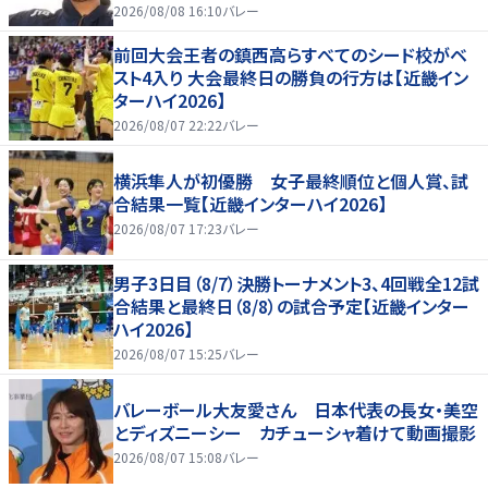
2026/08/08 16:10
バレー
前回大会王者の鎮西高らすべてのシード校がベ
スト4入り 大会最終日の勝負の行方は【近畿イン
ターハイ2026】
2026/08/07 22:22
バレー
横浜隼人が初優勝 女子最終順位と個人賞、試
合結果一覧【近畿インターハイ2026】
2026/08/07 17:23
バレー
男子3日目（8/7）決勝トーナメント3、4回戦全12試
合結果と最終日（8/8）の試合予定【近畿インター
ハイ2026】
2026/08/07 15:25
バレー
バレーボール大友愛さん 日本代表の長女・美空
とディズニーシー カチューシャ着けて動画撮影
2026/08/07 15:08
バレー