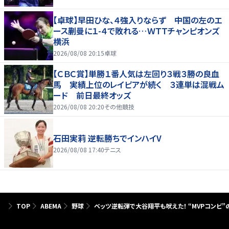
【卓球】早田ひな、４強入りならず 中国の左のエ
ース蒯曼に１-４で敗れる…ＷＴＴチャンピオンズ
横浜
2026/08/08 20:15
卓球
【ＣＢＣ賞】単勝１番人気は左回り３戦３勝の良血
馬 実績上位のレイピアが続く ３連単は混戦ム
ード 前日最終オッズ
2026/08/08 20:20
その他競技
石田実莉 逆転勝ちでインハイV
2026/08/08 17:40
テニス
TOP
ABEMA
野球
ベッツ逆転弾で大谷翔平も吠えた！ “MVPコンビ