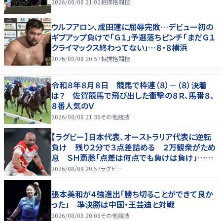
2026/08/08 21:02
相撲格闘技
ウルフアロン、成田蓮に屈辱完敗…デビュー初の
ギブアップ負けで「Ｇ１」予選落ちピンチ「まだＧ１
クライマックス終わってない」…８・８横浜
2026/08/08 20:57
相撲格闘技
令和８年８月８日 競馬で枠連（８）－（８）決着
は？ 佐賀競馬で飛び出した衝撃の８Ｒ、馬番８、
８番人気のＶ
2026/08/08 21:38
その他競技
【ラグビー】日本代表、オーストラリア代表に逆転
負け 残り２分で３点差詰める ２万観衆がため
息 ＳＨ斎藤「点差は何点でも負けは負け」…前
半にＳＯ伊藤龍が先制トライ、３２ー３５で惜敗
2026/08/08 20:57
ラグビー
張本美和が４強進出「勝ち切ることができて良か
った」 準決勝は中国・王芸迪と対戦
2026/08/08 20:08
その他競技