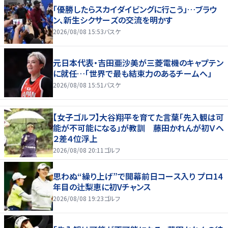
「優勝したらスカイダイビングに行こう」…ブラウ
ン、新生シクサーズの交流を明かす
2026/08/08 15:53
バスケ
元日本代表・吉田亜沙美が三菱電機のキャプテン
に就任…「世界で最も結束力のあるチームへ」
2026/08/08 15:51
バスケ
【女子ゴルフ】大谷翔平を育てた言葉「先入観は可
能が不可能になる」が教訓 藤田かれんが初Ｖへ
２差４位浮上
2026/08/08 20:11
ゴルフ
思わぬ“繰り上げ”で開幕前日コース入り プロ14
年目の辻梨恵に初Vチャンス
2026/08/08 19:23
ゴルフ