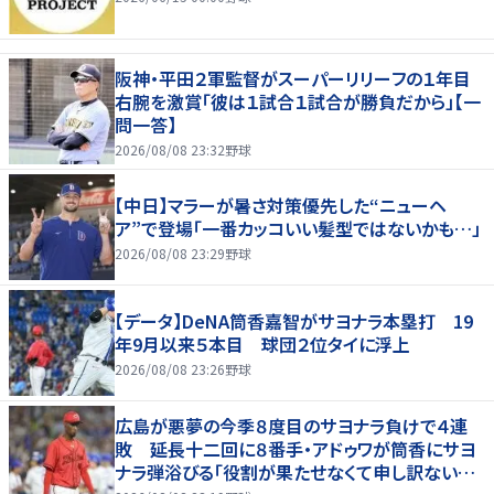
阪神・平田２軍監督がスーパーリリーフの１年目
右腕を激賞「彼は１試合１試合が勝負だから」【一
問一答】
2026/08/08 23:32
野球
【中日】マラーが暑さ対策優先した“ニューヘ
ア”で登場「一番カッコいい髪型ではないかも…」
2026/08/08 23:29
野球
【データ】DeNA筒香嘉智がサヨナラ本塁打 19
年9月以来５本目 球団２位タイに浮上
2026/08/08 23:26
野球
広島が悪夢の今季８度目のサヨナラ負けで４連
敗 延長十二回に８番手・アドゥワが筒香にサヨ
ナラ弾浴びる「役割が果たせなくて申し訳ないで