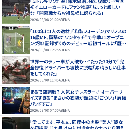
「ミドルキック炸裂」鈴木優磨、強烈腹蹴り→今季
初イエローカードにファン物議「ちょっと厳しい
な」「開幕戦からお祖母様に怒られる」
2026/08/08 21:00
ABEMA
「100年に1人の逸材」「和製フォーデン」マリノスの
16歳MF、衝撃の“ワンタッチ”で今季J1オープニ
ング弾！記録ずくめのデビュー戦初ゴールに「歴史
を作りよった」
2026/08/08 12:25
ABEMA
世界一のラリー車が大破も…“たった30分で”完
全修復 ドライバーも凄技に脱帽「素晴らしい仕事
をしてくれた」
2026/08/08 11:45
ABEMA
まるで空調服？ 人気女子レスラー、“オーバーサ
イズすぎる”まさかの衣装が話題に「ごつい」「肩幅
パッドすご」
2026/08/08 07:00
ABEMA
「愛してます」平本丈、同棲中の黒髪“美人”彼女
を初披露 「1か月以内に付き合わなかったら消え