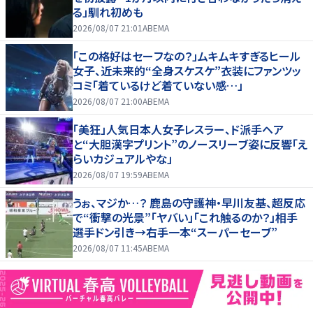
る」馴れ初めも
2026/08/07 21:01
ABEMA
「この格好はセーフなの？」ムキムキすぎるヒール
女子、近未来的“全身スケスケ”衣装にファンツッ
コミ「着ているけど着ていない感…」
2026/08/07 21:00
ABEMA
「美狂」人気日本人女子レスラー、ド派手ヘア
と“大胆漢字プリント”のノースリーブ姿に反響「え
らいカジュアルやな」
2026/08/07 19:59
ABEMA
うぉ、マジか…？ 鹿島の守護神・早川友基、超反応
で“衝撃の光景”「ヤバい」「これ触るのか？」相手
選手ドン引き→右手一本“スーパーセーブ”
2026/08/07 11:45
ABEMA