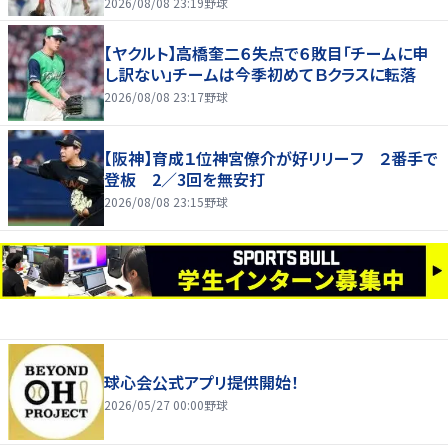
す」
2026/08/08 23:19
野球
【ヤクルト】高橋奎二６失点で６敗目「チームに申
し訳ない」チームは今季初めてＢクラスに転落
2026/08/08 23:17
野球
【阪神】育成１位神宮僚介が好リリーフ ２番手で
登板 2／3回を無安打
2026/08/08 23:15
野球
球心会公式アプリ提供開始！
2026/05/27 00:00
野球