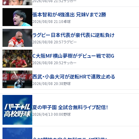
2026/08/08 21:52
サッカー
張本智和が4強進出 兄妹Vまで2勝
2026/08/08 21:10
卓球
ラグビー日本代表が豪代表に逆転負け
2026/08/08 20:57
ラグビー
C大阪MF横山夢樹がデビュー戦で初G
2026/08/08 20:52
サッカー
西武・小島大河が逆転HRで連敗止める
2026/08/08 20:38
野球
夏の甲子園 全試合無料ライブ配信！
2026/04/13 00:00
野球