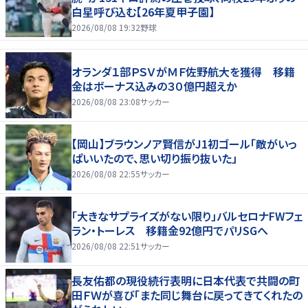
白星呼び込む【26年夏甲子園】
2026/08/08 19:32
野球
オランダ１部ＰＳＶがＭＦ佐野航大を獲得 移籍
金はボーナス込みの３０億円超えか
2026/08/08 23:08
サッカー
【岡山】ブラウンノア賢信がJ1初ゴール「敵がいっ
ぱいいたので、思い切り振り抜いた」
2026/08/08 22:55
サッカー
「大きなサプライズがない限り」バルセロナFWフェ
ラン・トーレス 移籍金92億円でパリSGへ
2026/08/08 22:51
サッカー
長友佑都の現役続行表明に日本代表で共闘の町
田ＦＷが喜び「また同じ舞台に戻ってきてくれたの