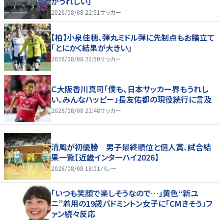
がうれしい」
2026/08/08 22:51
サッカー
【柏】小泉佳穂、弾丸ミドル弾に先制点もお膳立て
「とにかく結果が大きい」
2026/08/08 22:50
サッカー
Ｃ大阪香川真司「僕も、日本サッカー界もうれし
い。みんなハッピー」長友佑都の現役続行に言及
2026/08/08 22:48
サッカー
清風が初優勝 男子最終順位と個人賞、試合結
果一覧【近畿インターハイ2026】
2026/08/08 18:01
バレー
「いつも笑顔で楽しそうなので…」黄色“新ユ
ニ”着用の19歳バドミントン女子に「CMきそう」フ
ァン続々反応