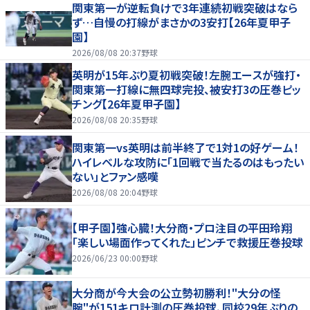
関東第一が逆転負けで3年連続初戦突破はなら
ず…自慢の打線がまさかの3安打【26年夏甲子
園】
2026/08/08 20:37
野球
英明が15年ぶり夏初戦突破！左腕エースが強打・
関東第一打線に無四球完投、被安打3の圧巻ピッ
チング【26年夏甲子園】
2026/08/08 20:35
野球
関東第一vs英明は前半終了で1対1の好ゲーム！
ハイレベルな攻防に「1回戦で当たるのはもったい
ない」とファン感嘆
2026/08/08 20:04
野球
【甲子園】強心臓！大分商・プロ注目の平田玲翔
「楽しい場面作ってくれた」ピンチで救援圧巻投球
2026/06/23 00:00
野球
大分商が今大会の公立勢初勝利！"大分の怪
腕"が151キロ計測の圧巻投球、同校29年ぶりの