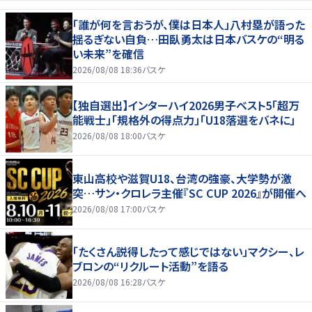
「誰が何を言おうが、僕は日本人」八村塁が語った
揺るぎない自負…田臥勇太は日本バスケの“明る
い未来”を確信
2026/08/08 18:36
バスケ
【独自選出】インターハイ2026男子ベスト5「超万
能戦士」「規格外の得点力」「U18落選をバネに」
2026/08/08 18:00
バスケ
東山高校や滋賀U18、台湾の強豪、大学勢が激
突…サン・クロレラ主催『SC CUP 2026』が開催へ
2026/08/08 17:00
バスケ
「たくさん説得したって感じではない」マクシー、レ
ブロンの“リクルート活動”を語る
2026/08/08 16:28
バスケ