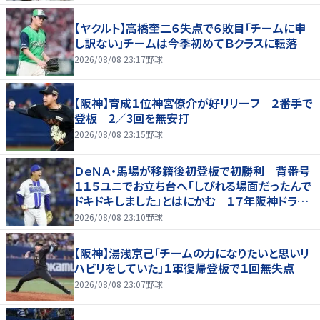
【ヤクルト】高橋奎二６失点で６敗目「チームに申
し訳ない」チームは今季初めてＢクラスに転落
2026/08/08 23:17
野球
【阪神】育成１位神宮僚介が好リリーフ ２番手で
登板 2／3回を無安打
2026/08/08 23:15
野球
ＤｅＮＡ・馬場が移籍後初登板で初勝利 背番号
１１５ユニでお立ち台へ「しびれる場面だったんで
ドキドキしました」とはにかむ １７年阪神ドラ１
右腕
2026/08/08 23:10
野球
【阪神】湯浅京己「チームの力になりたいと思いリ
ハビリをしていた」１軍復帰登板で１回無失点
2026/08/08 23:07
野球