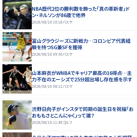
NBA歴代2位の勝利数を飾った「真の革新者」ド
ン・ネルソンが86歳で他界
2026/08/10 10:18
バスケ
富山グラウジーズに新戦力…コロンビア代表経
験を持つSG兼SFを獲得
2026/08/10 09:30
バスケ
山本麻衣がWNBAでキャリア最高の16得点…主
力不在のエーシズで25分超出場し存在感を示す
2026/08/10 08:11
バスケ
渋野日向子がインスタで同期の誕生日を祝福「お
おももさとこんにゃく」って誰？
2026/08/10 11:49
ゴルフ