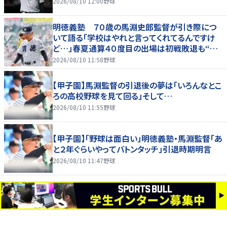
2026/08/10 12:00
野球
明徳義塾 ７０歳の馬淵史郎監督が引き際につ
いて語る「学校はやれと言ってくれてるんですけ
ど…」春夏通算４０度目の出場は初戦敗退も“馬
淵節”炸裂
2026/08/10 11:58
野球
【甲子園】馬淵監督の引退後の夢は「いろんなとこ
ろの高校野球を見て回る」そして…
2026/08/10 11:55
野球
【甲子園】「野球は面白い」明徳義塾・馬淵監督「あ
と２年ぐらいやってバトンタッチ」引退時期明言
2026/08/10 11:47
野球