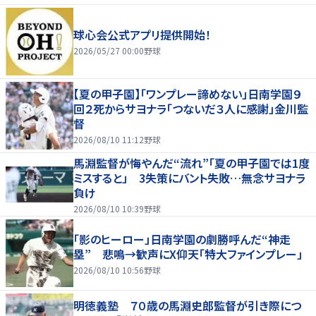
球心会公式アプリ提供開始！
2026/05/27 00:00
野球
【夏の甲子園】「ワンプレー諦めない」日南学園９
回２死からサヨナラ「つないだ３人に感謝」金川監
督
2026/08/10 11:12
野球
馬淵監督が悔やんだ“流れ”「夏の甲子園では1度
ミスすると」 3失策にバント失敗…無念サヨナラ
負け
2026/08/10 10:39
野球
「影のヒーロー」日南学園の劇勝呼んだ“神走
塁” 悲鳴→歓声にX仰天「特大ファインプレー」
2026/08/10 10:56
野球
明徳義塾 ７０歳の馬淵史郎監督が引き際につ