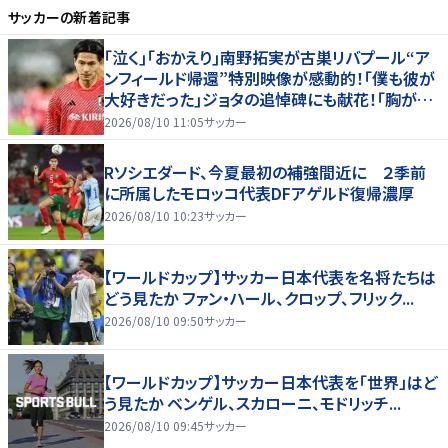
サッカー
の新着記事
｢泣く｣｢おかえり｣南野拓実が古巣リバプール“ア
ンフィールド帰還”特別映像が感動的！｢僕も彼が
大好きだった｣ジョタの追悼碑にも献花！｢胸が熱
くなります…｣
2026/08/10 11:05
サッカー
Rソシエダード、今夏最初の補強間近に ２季前
に所属したモロッコ代表DFアゲルド復帰濃厚
2026/08/10 10:23
サッカー
【ワールドカップ】サッカー日本代表を名将たちは
どう見たか ファン・ハール、クロップ、フリック...
2026/08/10 09:50
サッカー
【ワールドカップ】サッカー日本代表を「世界」はど
う見たか ベンゲル、スカローニ、モドリッチ...
2026/08/10 09:45
サッカー