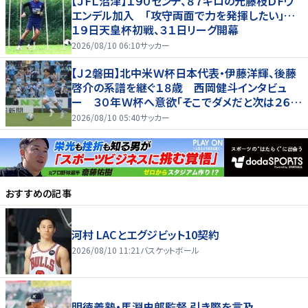
【ＪＦＬ沼津】１９０センチ、８７キロの元藤枝ＤＦウ
エンデル加入 「攻守両面で力を発揮したい」…
１９日天皇杯初戦、３１日リーグ開幕
2026/08/10 06:10
サッカー
【Ｊ２磐田】北中米Ｗ杯日本代表・伊藤洋輝、後藤
啓介の系譜を継ぐ１８歳 西岡健斗インタビュ
ー ３０年Ｗ杯へ意欲「そこでダメだと次は２６
歳」
2026/08/10 05:40
サッカー
おすすめの記事
河村 LACとエグジビット10契約
2026/08/10 11:21
バスケットボール
明徳義塾・馬淵史郎監督 引き際を言及