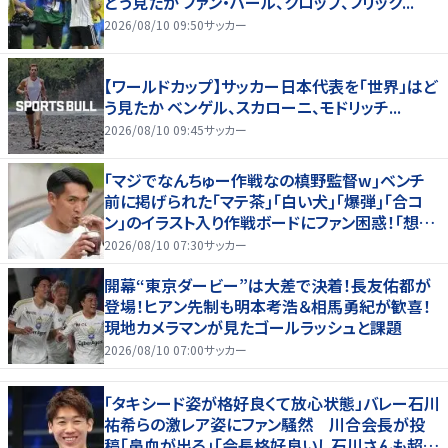
どう見たか ファン・ハール、クロップ、フリック...
2026/08/10 09:50
サッカー
【ワールドカップ】サッカー日本代表を「世界」はど
う見たか ベンゲル、スカローニ、モドリッチ...
2026/08/10 09:45
サッカー
｢マジでなんちゅー作戦なの槙野監督w｣ベンチ
前に掲げられた｢マテ茶｣｢白い犬｣｢爆弾｣｢合コ
ン｣のイラスト入り作戦ボードにファン困惑！｢想像
よりデカくて吹いた｣
2026/08/10 07:30
サッカー
開幕“東京ダービー”は大差で決着！長友佑都が
登場！ヒアン先制も明本考浩＆相馬勇紀が歓喜！
現地カメラマンが見たゴールラッシュと課題
2026/08/10 07:00
サッカー
「タキシード姿が格好良くて放心状態」バレー石川
祐希らの激レア姿にファン騒然 川合会長が投
稿「鼻血が出る」「会長格好良いし石川さんも超格