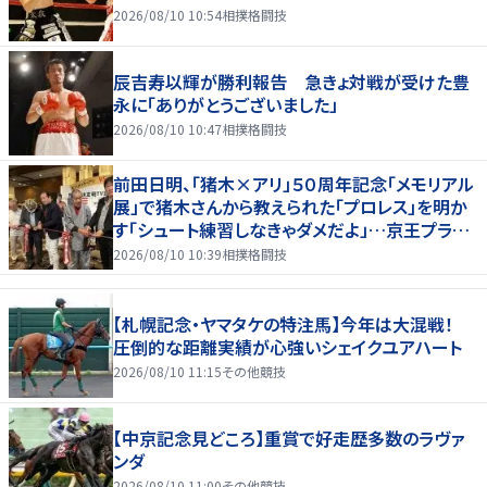
2026/08/10 10:54
相撲格闘技
辰吉寿以輝が勝利報告 急きょ対戦が受けた豊
永に「ありがとうございました」
2026/08/10 10:47
相撲格闘技
前田日明、「猪木×アリ」５０周年記念「メモリアル
展」で猪木さんから教えられた「プロレス」を明か
す「シュート練習しなきゃダメだよ」…京王プラザ
ホテルで３１日まで
2026/08/10 10:39
相撲格闘技
【札幌記念・ヤマタケの特注馬】今年は大混戦！
圧倒的な距離実績が心強いシェイクユアハート
2026/08/10 11:15
その他競技
【中京記念見どころ】重賞で好走歴多数のラヴァ
ンダ
2026/08/10 11:00
その他競技