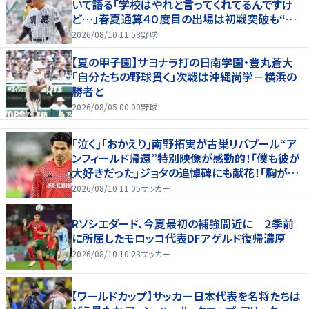
いて語る「学校はやれと言ってくれてるんですけ
ど…」春夏通算４０度目の出場は初戦突破も“馬
淵節”炸裂
2026/08/10 11:58
野球
【夏の甲子園】サヨナラ打の日南学園・豊丸蒼大
「自分たちの野球貫く」次戦は沖縄尚学－横浜の
勝者と
2026/08/05 00:00
野球
｢泣く｣｢おかえり｣南野拓実が古巣リバプール“ア
ンフィールド帰還”特別映像が感動的！｢僕も彼が
大好きだった｣ジョタの追悼碑にも献花！｢胸が熱
くなります…｣
2026/08/10 11:05
サッカー
Rソシエダード、今夏最初の補強間近に ２季前
に所属したモロッコ代表DFアゲルド復帰濃厚
2026/08/10 10:23
サッカー
【ワールドカップ】サッカー日本代表を名将たちは