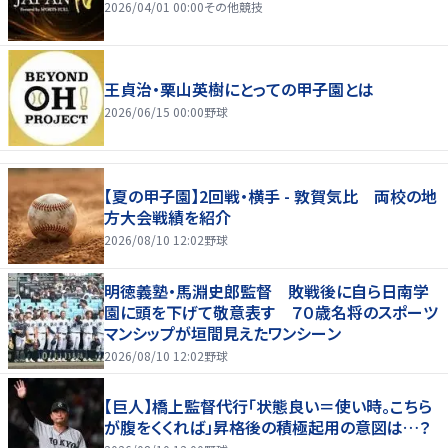
2026/04/01 00:00
その他競技
王貞治・栗山英樹にとっての甲子園とは
2026/06/15 00:00
野球
【夏の甲子園】2回戦・横手 - 敦賀気比 両校の地
方大会戦績を紹介
2026/08/10 12:02
野球
明徳義塾・馬淵史郎監督 敗戦後に自ら日南学
園に頭を下げて敬意表す ７０歳名将のスポーツ
マンシップが垣間見えたワンシーン
2026/08/10 12:02
野球
【巨人】橋上監督代行「状態良い＝使い時。こちら
が腹をくくれば」昇格後の積極起用の意図は…？