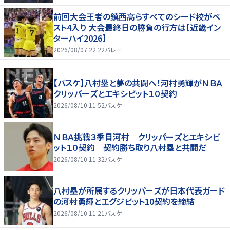
前回大会王者の鎮西高らすべてのシード校がベ
スト4入り 大会最終日の勝負の行方は【近畿イン
ターハイ2026】
2026/08/07 22:22
バレー
【バスケ】八村塁と夢の共闘へ！河村勇輝がＮＢＡ
クリッパーズとエキシビット１０契約
2026/08/10 11:52
バスケ
ＮＢＡ挑戦３季目河村 クリッパーズとエキシビ
ット１０契約 契約勝ち取り八村塁と共闘だ
2026/08/10 11:32
バスケ
八村塁が所属するクリッパーズが日本代表ガード
の河村勇輝とエグジビット10契約を締結
2026/08/10 11:21
バスケ