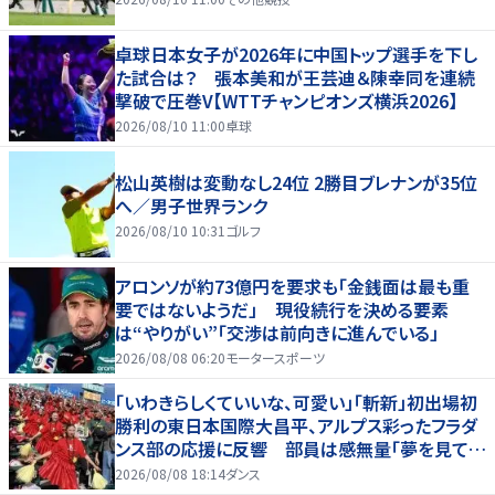
卓球日本女子が2026年に中国トップ選手を下し
た試合は？ 張本美和が王芸迪＆陳幸同を連続
撃破で圧巻V【WTTチャンピオンズ横浜2026】
2026/08/10 11:00
卓球
松山英樹は変動なし24位 2勝目ブレナンが35位
へ／男子世界ランク
2026/08/10 10:31
ゴルフ
アロンソが約73億円を要求も「金銭面は最も重
要ではないようだ」 現役続行を決める要素
は“やりがい”「交渉は前向きに進んでいる」
2026/08/08 06:20
モータースポーツ
「いわきらしくていいな、可愛い」「斬新」初出場初
勝利の東日本国際大昌平、アルプス彩ったフラダ
ンス部の応援に反響 部員は感無量「夢を見てい
るよう」
2026/08/08 18:14
ダンス