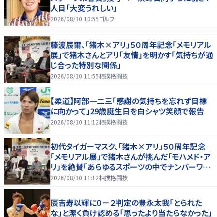
人目「大変うれしい」
2026/08/10 10:55
ゴルフ
藤波辰爾、「猪木×アリ」５０周年記念「メモリアル
展」で猪木さんとアリ「友情」を明かす「気持ちが通
じ合った特別な関係」
2026/08/10 11:55
相撲格闘技
【柔道】阿部一二三「感謝の気持ちを忘れず目標
に向かって」29歳誕生日を白シャツ笑顔で報告
2026/08/10 11:12
相撲格闘技
初代タイガーマスク、「猪木×アリ」５０周年記念
「メモリアル展」で猪木さんが挑んだ「モハメド・ア
リ」を絶賛「あらゆるスポーツの中でナンバーワン
の存在」
2026/08/10 11:12
相撲格闘技
辰吉寿以輝に０－２判定の豊永太我「とられた
な」と潔く負け認める「思ったより当たらなかった」