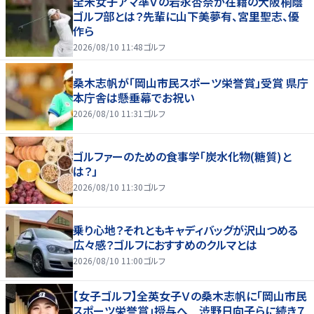
全米女子アマ準Ｖの岩永杏奈が在籍の大阪桐蔭
ゴルフ部とは？先輩に山下美夢有、宮里聖志、優
作ら
2026/08/10 11:48
ゴルフ
桑木志帆が「岡山市民スポーツ栄誉賞」受賞 県庁
本庁舎は懸垂幕でお祝い
2026/08/10 11:31
ゴルフ
ゴルファーのための食事学「炭水化物(糖質)と
は？」
2026/08/10 11:30
ゴルフ
乗り心地？それともキャディバッグが沢山つめる
広々感？ゴルフにおすすめのクルマとは
2026/08/10 11:00
ゴルフ
【女子ゴルフ】全英女子Ｖの桑木志帆に「岡山市民
スポーツ栄誉賞」授与へ 渋野日向子らに続き７