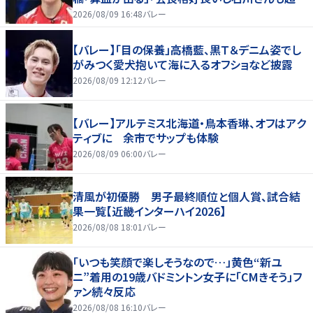
好いい」
2026/08/09 16:48
バレー
【バレー】「目の保養」高橋藍、黒Ｔ＆デニム姿でし
がみつく愛犬抱いて海に入るオフショなど披露
2026/08/09 12:12
バレー
【バレー】アルテミス北海道・鳥本香琳、オフはアク
ティブに 余市でサップも体験
2026/08/09 06:00
バレー
清風が初優勝 男子最終順位と個人賞、試合結
果一覧【近畿インターハイ2026】
2026/08/08 18:01
バレー
「いつも笑顔で楽しそうなので…」黄色“新ユ
ニ”着用の19歳バドミントン女子に「CMきそう」フ
ァン続々反応
2026/08/08 16:10
バレー