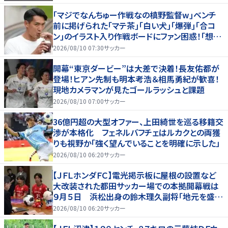
｢マジでなんちゅー作戦なの槙野監督w｣ベンチ
前に掲げられた｢マテ茶｣｢白い犬｣｢爆弾｣｢合コ
ン｣のイラスト入り作戦ボードにファン困惑！｢想像
よりデカくて吹いた｣
2026/08/10 07:30
サッカー
開幕“東京ダービー”は大差で決着！長友佑都が
登場！ヒアン先制も明本考浩＆相馬勇紀が歓喜！
現地カメラマンが見たゴールラッシュと課題
2026/08/10 07:00
サッカー
36億円超の大型オファー、上田綺世を巡る移籍交
渉が本格化 フェネルバフチェはルカクとの両獲
りも視野か「強く望んでいることを明確に示した」
2026/08/10 06:20
サッカー
【ＪＦＬホンダＦＣ】電光掲示板に屋根の設置など
大改装された都田サッカー場での本拠開幕戦は
９月５日 浜松出身の鈴木理久副将「地元を盛り
上げたい」
2026/08/10 06:20
サッカー