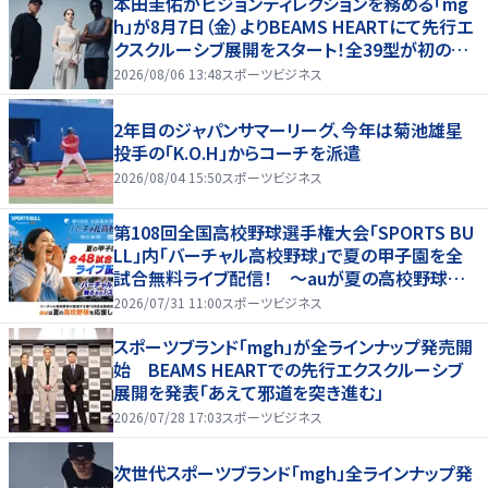
本田圭佑がビジョンディレクションを務める「mg
h」が8月7日（金）よりBEAMS HEARTにて先行エ
クスクルーシブ展開をスタート！全39型が初の実
店舗へ、新宿POP UPやトークショーも！
2026/08/06 13:48
スポーツビジネス
2年目のジャパンサマーリーグ、今年は菊池雄星
投手の「K.O.H」からコーチを派遣
2026/08/04 15:50
スポーツビジネス
第108回全国高校野球選手権大会「SPORTS BU
LL」内「バーチャル高校野球」で夏の甲子園を全
試合無料ライブ配信！ ～auが夏の高校野球を
応援！夏を盛り上げるライブ配信番組 「応援甲子
2026/07/31 11:00
スポーツビジネス
園 Supported by au」がスタート〜
スポーツブランド「mgh」が全ラインナップ発売開
始 BEAMS HEARTでの先行エクスクルーシブ
展開を発表「あえて邪道を突き進む」
2026/07/28 17:03
スポーツビジネス
次世代スポーツブランド「mgh」全ラインナップ発