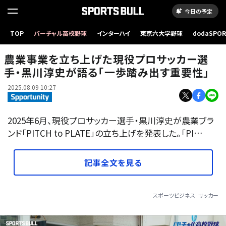
今日の予定
TOP
バーチャル高校野球
インターハイ
東京六大学野球
dodaSPO
（新しいタブ
農業事業を立ち上げた現役プロサッカー選
手・黒川淳史が語る「一歩踏み出す重要性」
2025.08.09 10:27
2025年6月、現役プロサッカー選手・黒川淳史が農業ブラ
ンド「PITCH to PLATE」の立ち上げを発表した。「PI…
記事全文を見る
スポーツビジネス
サッカー