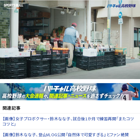
関連記事
【画像】女子プロボクサー・鈴木なな子、試合後1か月で練習再開「またコツ
コツと」
【画像】鈴木なな子、登山VLOG公開『自然体で可愛すぎる』とファン絶賛