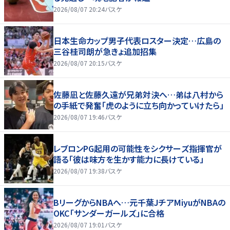
2026/08/07 20:24
バスケ
日本生命カップ男子代表ロスター決定…広島の
三谷桂司朗が急きょ追加招集
2026/08/07 20:15
バスケ
佐藤凪と佐藤久遠が兄弟対決へ…弟は八村から
の手紙で発奮「虎のように立ち向かっていけたら」
2026/08/07 19:46
バスケ
レブロンPG起用の可能性をシクサーズ指揮官が
語る「彼は味方を生かす能力に長けている」
2026/08/07 19:38
バスケ
BリーグからNBAへ…元千葉JチアMiyuがNBAの
OKC「サンダーガールズ」に合格
2026/08/07 19:01
バスケ