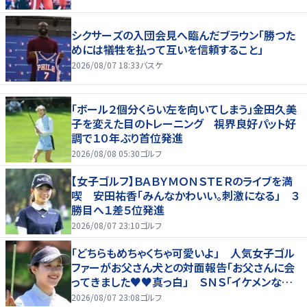
シクサーズの入団会見へ臨んだブラウン「勝つた
めには犠牲を払って互いを信頼すること」
2026/08/07 18:33
バスケ
「ボール２個分くらい左を向いてしまう」金田久美
子を変えた目のトレーニング 視界良好パット好
調で１０年ぶり首位発進
2026/08/08 05:30
ゴルフ
【女子ゴルフ】ＢＡＢＹＭＯＮＳＴＥＲのライブを満
喫 安田祐香「みんなかわいい。刺激になる」 ３
勝目へ１差５位発進
2026/08/07 23:10
ゴルフ
「どちらもめちゃくちゃ可愛いよ」 人気女子ゴル
ファーがお父さん犬との対面報告「お父さんに会
ってきました♥♥真っ白」 ＳＮＳ「イケメンなお
父さん」「白戸家入りするんですか？」
2026/08/07 23:08
ゴルフ