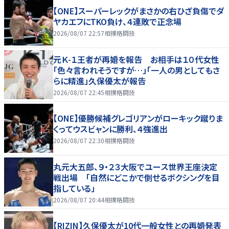
【ONE】スーパーレックがまさかの右ひざ負傷でダ
ヤカエフにTKO負け、４連敗で正念場
2026/08/07 22:57
相撲格闘技
元Ｋ-１王者が再婚を報告 お相手は１０代女性
「色々言われそうですが…」「一人の男としてもさ
らに精進」久保優太が報告
2026/08/07 22:45
相撲格闘技
【ONE】優勝候補グレゴリアンがローキック蹴りま
くってウスビャンに勝利、４強進出
2026/08/07 22:30
相撲格闘技
丸元大五郎、９・２３大阪でユース世界王座決定
戦出場 「自然にどこかで倒せるボクシングを目
指している」
2026/08/07 20:44
相撲格闘技
【RIZIN】久保優太が10代一般女性との再婚発表