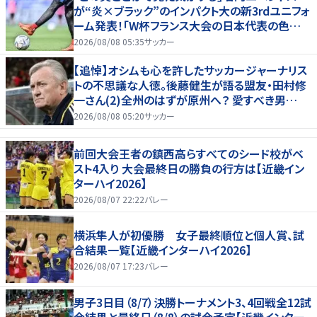
が“炎×ブラック”のインパクト大の新3rdユニフォ
ーム発表！｢W杯フランス大会の日本代表の色違
いを感じさせる｣
2026/08/08 05:35
サッカー
【追悼】オシムも心を許したサッカージャーナリス
トの不思議な人徳。後藤健生が語る盟友・田村修
一さん(2)全州のはずが原州へ？ 愛すべき男
の“大迷子”伝説
2026/08/08 05:20
サッカー
前回大会王者の鎮西高らすべてのシード校がベ
スト4入り 大会最終日の勝負の行方は【近畿イン
ターハイ2026】
2026/08/07 22:22
バレー
横浜隼人が初優勝 女子最終順位と個人賞、試
合結果一覧【近畿インターハイ2026】
2026/08/07 17:23
バレー
男子3日目（8/7）決勝トーナメント3、4回戦全12試
合結果と最終日（8/8）の試合予定【近畿インター