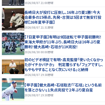
2026/08/07 21:00
野球
長崎日大が投打に圧倒し、16年ぶり夏1勝！今大
会最多の15得点、先発・古賀は5回まで無安打投
球【26年夏甲子園】
2026/08/07 21:31
野球
【7日夏甲子園】有明は9回逆転で甲子園初勝利！
東海大甲府が11年ぶり、長崎日大は16年ぶり夏
勝利！健大高崎・石垣が11K完投！
2026/06/30 00:00
野球
初のビデオ検証で有明・高見監督「使いたくなかっ
たがイチかバチか」 判定覆らずも「フェアですし、
もやもやすることなく次にいける」と納得
2026/08/07 19:38
野球
【甲子園】健大高崎・石垣聡志「『石垣』という名前
を落とさない」１失点完投で２年ぶり夏白星
2026/08/07 19:30
野球