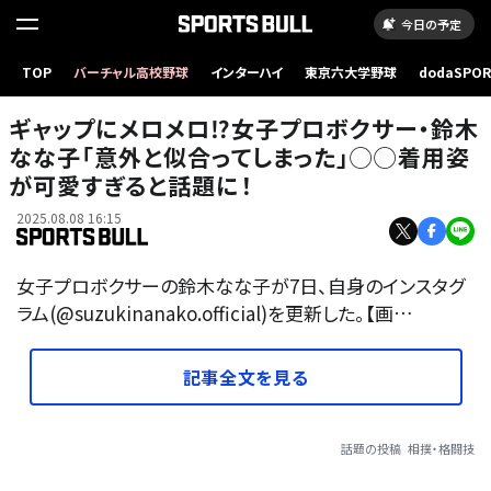
今日の予定
TOP
バーチャル高校野球
インターハイ
東京六大学野球
dodaSPO
（新しいタブ
ギャップにメロメロ⁉女子プロボクサー・鈴木
なな子「意外と似合ってしまった」◯◯着用姿
が可愛すぎると話題に！
2025.08.08 16:15
女子プロボクサーの鈴木なな子が7日、自身のインスタグ
ラム(@suzukinanako.official)を更新した。【画…
記事全文を見る
話題の投稿
相撲・格闘技