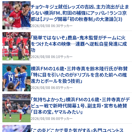
チョウ・キジェ就任レッズの吉凶、主力流出が止ま
らない横浜FM、町田の補強にアッパレ！ランコ京
都は【Jリーグ開幕｢初の秋春制｣の大激論】(3)
2026/08/08 06:30
サッカー
「簡単ではないぞ」鹿島・鬼木監督がチームに火
をつけた４本の映像…連覇へ逆転白星発進に成
功
2026/08/08 06:10
サッカー
横浜ＦＭの１６歳・三井寺真を鈴木隆行氏が称賛
「特に目を引いたのがドリブルを含めた前への推
進力とボールを扱う技術」
2026/08/08 06:05
サッカー
「気持ちよかった」横浜ＦＭの１６歳・三井寺真がデ
ビュー戦で新時代開幕１号、副主将・宮市も絶賛
「日本の宝。ヤマルみたい」
2026/08/08 06:00
サッカー
｢この炎どこかで見た気がする｣名門ユベントス