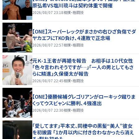
原弘希VS塩川琉斗は契約体重で開催
2026/08/07 23:18
相撲・格闘技
【ONE】スーパーレックがまさかの右ひざ負傷でダ
ヤカエフにTKO負け、４連敗で正念場
2026/08/07 22:57
相撲・格闘技
元Ｋ-１王者が再婚を報告 お相手は１０代女性
「色々言われそうですが…」「一人の男としてもさ
らに精進」久保優太が報告
2026/08/07 22:45
相撲・格闘技
【ONE】優勝候補グレゴリアンがローキック蹴りま
くってウスビャンに勝利、４強進出
2026/08/07 22:30
相撲・格闘技
「愛してます」平本丈、同棲中の黒髪“美人”彼女
を初披露 「1か月以内に付き合わなかったら消え
る」馴れ初めも