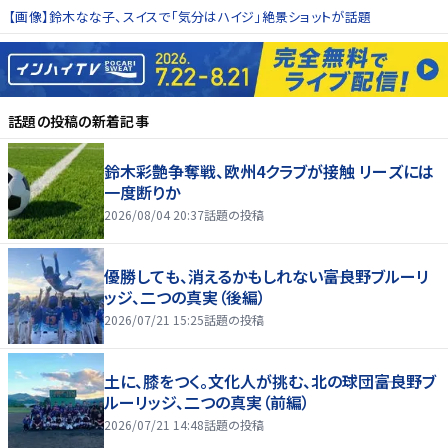
【画像】鈴木なな子、スイスで「気分はハイジ」絶景ショットが話題
話題の投稿
の新着記事
鈴木彩艶争奪戦、欧州4クラブが接触 リーズには
一度断りか
2026/08/04 20:37
話題の投稿
優勝しても、消えるかもしれない――富良野ブルーリ
ッジ、二つの真実（後編）
2026/07/21 15:25
話題の投稿
土に、膝をつく。文化人が挑む、北の球団――富良野ブ
ルーリッジ、二つの真実（前編）
2026/07/21 14:48
話題の投稿