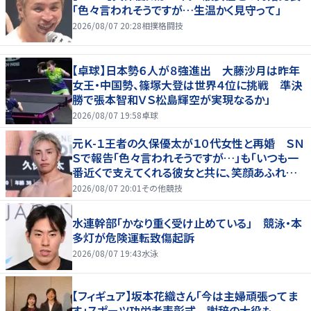
「色々言われそうですが…生温かく見守って」
2026/08/07 20:28
相撲格闘技
【卓球】日本勢６人が８強進出 大藤沙月は昨年
女王・中国勢、篠塚大登は世界４位に挑戦 準決
勝で張本智和ＶＳ松島輝空が実現なるか」
2026/08/07 19:58
卓球
元Ｋ-１王者の久保優太が１０代女性と再婚 ＳＮ
Ｓで報告「色々言われそうですが…」も「いつも一
番近くで支えてくれる彼女と共に、笑顔あふれる
家庭を築いていきたい」
2026/08/07 20:01
その他競技
水連幹部「かなり重く受け止めている」 競泳・本
多灯が危険運転致傷起訴
2026/08/07 19:43
水泳
【フィギュア】坂本花織さん「今は主婦頑張ってま
す」スポーツ功労者表彰式 謝辞の大役も