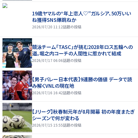
19歳ヤマルの“年上恋人♡”ガルシア、50万いい
ね獲得SNS爆跳ねか
2026/07/20 11:12
話題の投稿
競泳チーム「TASC」が挑む2028年ロス五輪への
道。堀之内コーチの人間性に惹かれて結成
2026/07/17 06:06
話題の投稿
【男子バレー日本代表】9連勝の価値 データで読
み解くVNLの現在地
2026/07/16 16:42
話題の投稿
【Jリーグ】秋春制元年が8月開幕 初の年度またぎ
シーズンで何が変わる
2026/07/15 15:55
話題の投稿