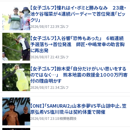
【女子ゴルフ】憧れはイ・ボミと勝みなみ ２３歳・
池ケ谷瑠菜が４連続バーディーで首位発進「ビッ
クリ」
2026/08/07 22:39
ゴルフ
【女子ゴルフ】入谷響「恐怖もあった」 ６戦連続
予選落ち→首位発進 師匠・中嶋常幸の助言胸
に再出発
2026/08/07 21:43
ゴルフ
【女子ゴルフ】鈴木愛「自分だけがいい思いをする
のではなく…」 熊本地震の救援金１０００万円寄
付の理由明かす
2026/08/07 21:34
ゴルフ
【ONE】「SAMURAI2」山本歩夢VS平山諒中止、笠
原弘希VS塩川琉斗は契約体重で開催
2026/08/07 23:18
相撲格闘技