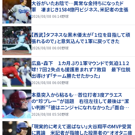
大谷がいたお陰で…異常な金持ちになったド
軍 凄まじき1584億円ビジネス、米記者の主張
2026/08/08 06:14
野球
【西武】タフネスな黒木優太が「１位を目指して頑
張れるので」と意気込んで１軍に戻ってきた
2026/08/08 06:00
野球
広島・森下 １カ月ぶり１軍マウンドで気迫１１２
球！７回２失点も援護恵まれず７敗目 最下位脱
出導けず「チーム勝たせたかった」
2026/08/08 06:00
野球
本塁突入から粘るも…首位打者3度アラエス
の“珍プレー”が話題 右往左往して最後は“潔
い判断”「彼はニンジャになれなかった」「面白すぎ
る」
2026/08/08 05:50
野球
「現実的に考えて選ばない」大谷翔平のMVP受賞
に異論 米記者が指摘した投票者の“オオタニ疲