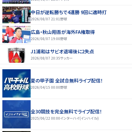
中日が逆転勝ちで4連勝 9回に適時打
2026/08/07 21:01
野球
広島・秋山翔吾が海外FA権取得
2026/08/07 19:00
野球
J1浦和はサビオ退場後に2失点
2026/08/07 20:35
サッカー
夏の甲子園 全試合無料ライブ配信！
2026/04/15 00:00
野球
全30競技を完全無料でライブ配信！
2025/06/22 00:00
インターハイ(インハイ.tv)