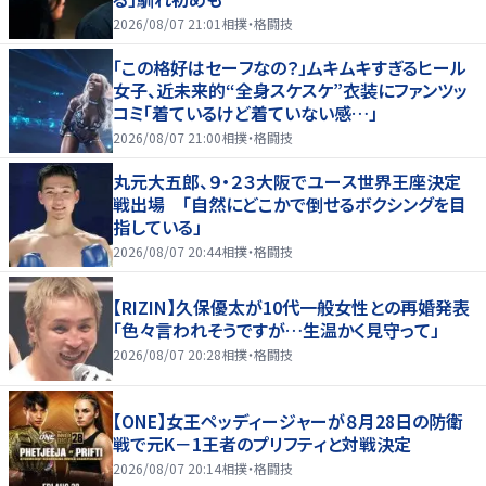
2026/08/07 21:01
相撲・格闘技
「この格好はセーフなの？」ムキムキすぎるヒール
女子、近未来的“全身スケスケ”衣装にファンツッ
コミ「着ているけど着ていない感…」
2026/08/07 21:00
相撲・格闘技
丸元大五郎、９・２３大阪でユース世界王座決定
戦出場 「自然にどこかで倒せるボクシングを目
指している」
2026/08/07 20:44
相撲・格闘技
【RIZIN】久保優太が10代一般女性との再婚発表
「色々言われそうですが…生温かく見守って」
2026/08/07 20:28
相撲・格闘技
【ONE】女王ペッディージャーが８月28日の防衛
戦で元K－1王者のプリフティと対戦決定
2026/08/07 20:14
相撲・格闘技