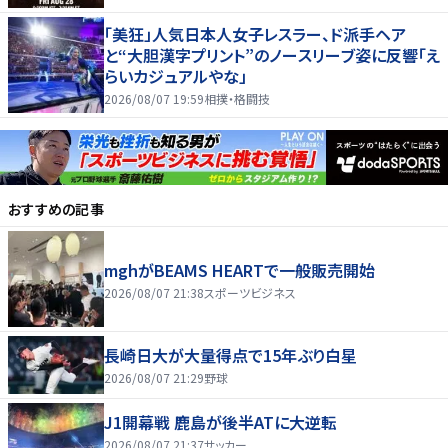
「美狂」人気日本人女子レスラー、ド派手ヘア
と“大胆漢字プリント”のノースリーブ姿に反響「え
らいカジュアルやな」
2026/08/07 19:59
相撲・格闘技
おすすめの記事
mghがBEAMS HEARTで一般販売開始
2026/08/07 21:38
スポーツビジネス
長崎日大が大量得点で15年ぶり白星
2026/08/07 21:29
野球
J1開幕戦 鹿島が後半ATに大逆転
2026/08/07 21:37
サッカー