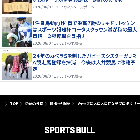
2026/08/07 19:54
ウィンタースポーツ
【注目馬動向】佐賀で重賞７勝のサキドリトッケン
はスポーツ報知杯ロータスクラウン賞が秋の最大
目標 ２冠奪取を目指す
2026/08/07 16:02
その他競技
２４年のカペラＳを制したガビーズシスターがＪＲ
Ａ競走馬登録を抹消 今後は大井競馬に移籍予
定
2026/08/07 15:06
その他競技
TOP
話題の投稿
相撲・格闘技
ギャップにメロメロ⁉女子プロボクサー