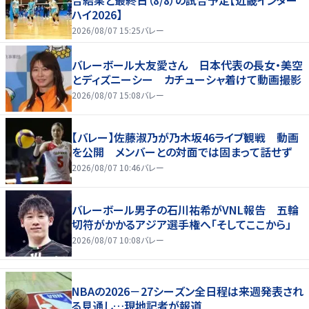
ハイ2026】
2026/08/07 15:25
バレー
バレーボール大友愛さん 日本代表の長女・美空
とディズニーシー カチューシャ着けて動画撮影
2026/08/07 15:08
バレー
【バレー】佐藤淑乃が乃木坂46ライブ観戦 動画
を公開 メンバーとの対面では固まって話せず
2026/08/07 10:46
バレー
バレーボール男子の石川祐希がVNL報告 五輪
切符がかかるアジア選手権へ「そしてここから」
2026/08/07 10:08
バレー
NBAの2026－27シーズン全日程は来週発表され
る見通し…現地記者が報道