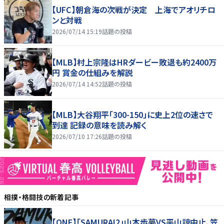
【UFC】朝倉海の次戦が決定 上海でアオリチロ
ンと対戦
2026/07/14 15:19
話題の投稿
【MLB】村上宗隆はHRダービー敗退も約2400万
円 賞金の仕組みを解説
2026/07/14 14:52
話題の投稿
【MLB】大谷翔平「300-150」に史上2位の速さで
到達 記録の意味を読み解く
2026/07/10 17:26
話題の投稿
相撲・格闘技
の新着記事
【ONE】「SAMURAI2」山本歩夢VS平山諒中止、笠