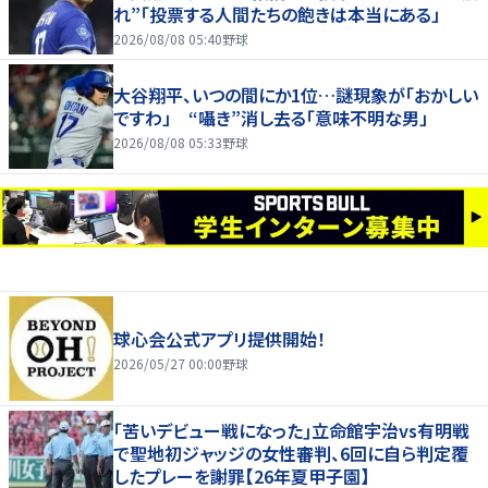
れ”「投票する人間たちの飽きは本当にある」
2026/08/08 05:40
野球
大谷翔平、いつの間にか1位…謎現象が「おかしい
ですわ」 “囁き”消し去る「意味不明な男」
2026/08/08 05:33
野球
球心会公式アプリ提供開始！
2026/05/27 00:00
野球
｢苦いデビュー戦になった｣立命館宇治vs有明戦
で聖地初ジャッジの女性審判、6回に自ら判定覆
したプレーを謝罪【26年夏甲子園】