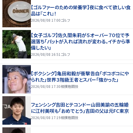
【ゴルファーのための栄養学】夜に食べて欲しい食
品は『これ』！
2026/08/08 17:00
ゴルフ
【女子ゴルフ】佐久間朱莉が５オーバー７０位で予
選落ち「パットが入れば流れが変わる。イチから準
備したい」
2026/08/08 16:51
ゴルフ
【ボクシング】亀田和毅が衝撃告白「ボコボコにや
られた」世界３階級王者とスパー「強かった」
2026/08/08 17:30
相撲格闘技
フェンシング吉田とテコンドー山田美諭の五輪婚
に江村美咲も「おめでとう」吉田の父は元FC東京
2026/08/08 17:19
相撲格闘技