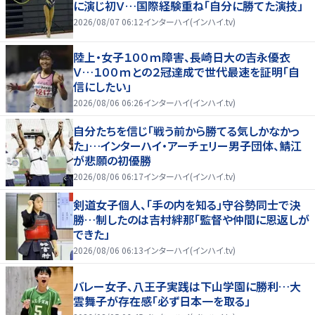
に演じ初Ｖ…国際経験重ね「自分に勝てた演技」
2026/08/07 06:12
インターハイ(インハイ.tv)
陸上・女子１００ｍ障害、長崎日大の吉永優衣
Ｖ…１００ｍとの２冠達成で世代最速を証明「自
信にしたい」
2026/08/06 06:26
インターハイ(インハイ.tv)
自分たちを信じ「戦う前から勝てる気しかなかっ
た」…インターハイ・アーチェリー男子団体、鯖江
が悲願の初優勝
2026/08/06 06:17
インターハイ(インハイ.tv)
剣道女子個人、「手の内を知る」守谷勢同士で決
勝…制したのは吉村絆那「監督や仲間に恩返しが
できた」
2026/08/06 06:13
インターハイ(インハイ.tv)
バレー女子、八王子実践は下山学園に勝利…大
雲舞子が存在感「必ず日本一を取る」