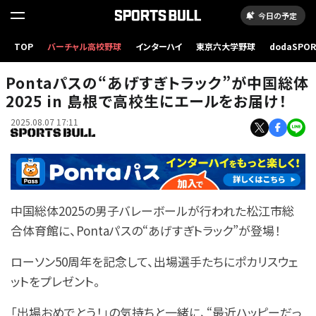
今日の予定
TOP
バーチャル高校野球
インターハイ
東京六大学野球
dodaSPO
（新しいタブ
Pontaパスの“あげすぎトラック”が中国総体
2025 in 島根で高校生にエールをお届け！
2025.08.07 17:11
中国総体2025の男子バレーボールが行われた松江市総
合体育館に、Pontaパスの“あげすぎトラック”が登場！
ローソン50周年を記念して、出場選手たちにポカリスウェ
ットをプレゼント。
「出場おめでとう！」の気持ちと一緒に、“最近ハッピーだっ