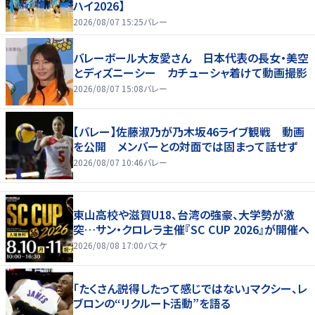
ハイ2026】
2026/08/07 15:25
バレー
バレーボール大友愛さん 日本代表の長女・美空
とディズニーシー カチューシャ着けて動画撮影
2026/08/07 15:08
バレー
【バレー】佐藤淑乃が乃木坂46ライブ観戦 動画
を公開 メンバーとの対面では固まって話せず
2026/08/07 10:46
バレー
東山高校や滋賀U18、台湾の強豪、大学勢が激
突…サン・クロレラ主催『SC CUP 2026』が開催へ
2026/08/08 17:00
バスケ
「たくさん説得したって感じではない」マクシー、レ
ブロンの“リクルート活動”を語る