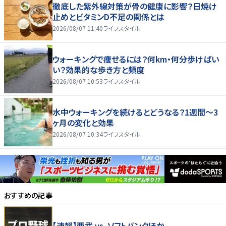
徹底した紫外線対策が骨の健康に影響？日焼け
止めとビタミンD不足の関係とは
2026/08/07 11:40
ライフスタイル
ウォーキングで痩せるには？何km・何分歩けばい
い？効果的な歩き方と頻度
2026/08/07 10:53
ライフスタイル
水中ウォーキングを続けるとどうなる？1週間～3
ヶ月の変化と効果
2026/08/07 10:34
ライフスタイル
おすすめの記事
【速報】西武 vs. ソフトバンクほか