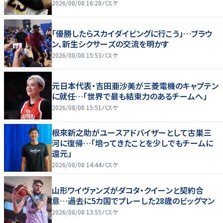
2026/08/08 16:28
バスケ
「優勝したらスカイダイビングに行こう」…ブラウ
ン、新生シクサーズの交流を明かす
2026/08/08 15:53
バスケ
元日本代表・吉田亜沙美が三菱電機のキャプテン
に就任…「世界で最も結束力のあるチームへ」
2026/08/08 15:51
バスケ
根來新之助がユースアドバイザーとして古巣三
河に復帰…「培ってきたことを少しでもチームに
還元」
2026/08/08 14:44
バスケ
山形ワイヴァンズがダコタ・クイーンと契約合
意…過去に5カ国でプレーした28歳のビッグマン
2026/08/08 13:55
バスケ