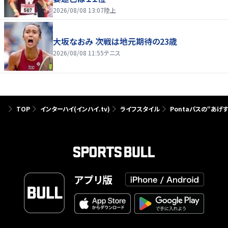
2026/08/08 13:07
陸上
大坂なおみ 次戦は地元期待の23歳
2026/08/08 11:55
テニス
TOP
インターハイ(インハイ.tv)
ライフスタイル
Pontaパスの“あげ
アプリ版