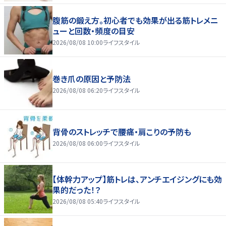
腹筋の鍛え方。初心者でも効果が出る筋トレメニ
ューと回数・頻度の目安
2026/08/08 10:00
ライフスタイル
巻き爪の原因と予防法
2026/08/08 06:20
ライフスタイル
背骨のストレッチで腰痛・肩こりの予防も
2026/08/08 06:00
ライフスタイル
【体幹力アップ】筋トレは、アンチエイジングにも効
果的だった！？
2026/08/08 05:40
ライフスタイル