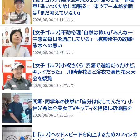
華「追いつくために頑張る」 米ツアー本格参戦
は「まだ考えていない」
2026/08/06 19:11
ゴルフ
【女子ゴルフ】不動裕理「自然は怖い」「みんな一
生懸命毎日を過ごしている」…地震発生の故郷・
熊本への思い
2026/08/06 18:45
ゴルフ
【女子ゴルフ】小祝さくら「渋滞で過酷だったけど、
キレイだった」 川崎春花らと浴衣で長岡花火大
会を観覧
2026/08/06 18:32
ゴルフ
同郷・同学年の快挙に「自分は何してんだ？」 小
林光希は全英女子Vキャディを相棒に初優勝を
2026/08/06 17:29
ゴルフ
【ゴルフ】ヘッドスピードを向上するためのフィジカ