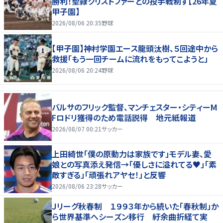
勝利！聖隷クリストファーとの投手戦制す【26年夏
甲子園】
2026/08/06 20:35
野球
【甲子園】神村学園エース龍頭汰樹、５回途中から
救援「もう一回チームに流れをもってこようと」
2026/08/06 20:24
野球
バルサのフリック監督、マンチェスター・シティーM
Fロドリ獲得のため電話説得 地元紙報道
2026/08/07 00:21
サッカー
上田綺世「僕の原動力は家族です」モデル妻、愛
娘との写真添え発信→「優しさに溢れてる♥」「素
敵すぎる」「頑張れアヤセ！」と反響
2026/08/06 23:28
サッカー
Ｊリーグ秋春制 １９９３年から続いた「春秋制」か
ら世界基準へシーズン移行 紆余曲折経て実