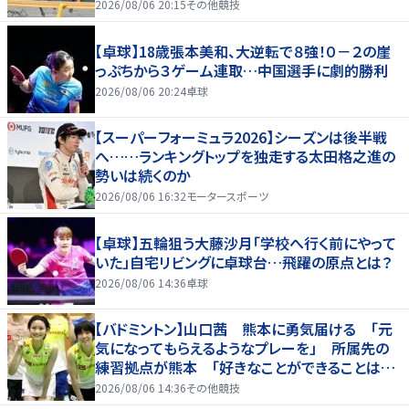
2026/08/06 20:15
その他競技
【卓球】18歳張本美和、大逆転で８強！０－２の崖
っぷちから３ゲーム連取…中国選手に劇的勝利
2026/08/06 20:24
卓球
【スーパーフォーミュラ2026】シーズンは後半戦
へ……ランキングトップを独走する太田格之進の
勢いは続くのか
2026/08/06 16:32
モータースポーツ
【卓球】五輪狙う大藤沙月「学校へ行く前にやって
いた」自宅リビングに卓球台…飛躍の原点とは？
2026/08/06 14:36
卓球
【バドミントン】山口茜 熊本に勇気届ける 「元
気になってもらえるようなプレーを」 所属先の
練習拠点が熊本 「好きなことができることは当
たり前じゃない」
2026/08/06 14:36
その他競技