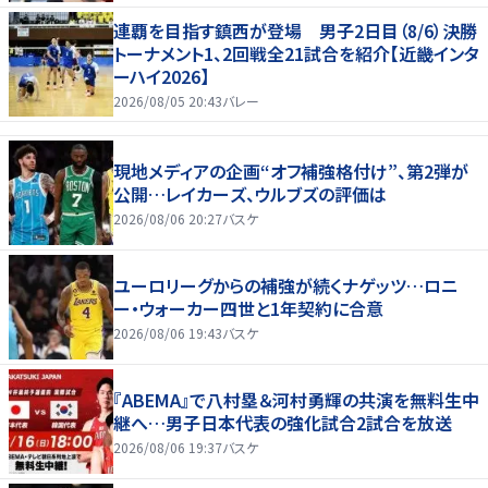
連覇を目指す鎮西が登場 男子2日目（8/6）決勝
トーナメント1、2回戦全21試合を紹介【近畿インタ
ーハイ2026】
2026/08/05 20:43
バレー
現地メディアの企画“オフ補強格付け”、第2弾が
公開…レイカーズ、ウルブズの評価は
2026/08/06 20:27
バスケ
ユーロリーグからの補強が続くナゲッツ…ロニ
ー・ウォーカー四世と1年契約に合意
2026/08/06 19:43
バスケ
『ABEMA』で八村塁＆河村勇輝の共演を無料生中
継へ…男子日本代表の強化試合2試合を放送
2026/08/06 19:37
バスケ