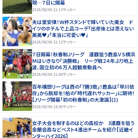
現…７日に開幕
2026/08/06 21:13
サッカー
夫は堂安律！Ｗ杯スタンドで輝いていた美女 ド
イツのホテルで上品コーデ「出産後とは思えない
美美♥」「本当に可愛い♥」
2026/08/06 21:12
サッカー
７日開幕！秋春制Ｊリーグ 連覇狙う鹿島ＶＳ横浜
Ｍはいきなり「決勝戦」 リーグ戦２４年ぶり地上
波、国立初の６万人超観衆動員へ
2026/08/06 21:08
サッカー
百年構想リーグは西の｢7勝3敗｣！鹿島は｢早川依
存｣から脱却を！柏の｢時代遅れサッカー｣に期待！
【Jリーグ開幕｢初の秋春制｣の大激論】(1)
2026/08/06 18:45
サッカー
女子大会を制するのはどの高校か 3連覇を狙う
金蘭会高などベスト４進出チームを紹介【近畿イ
ンターハイ2026】