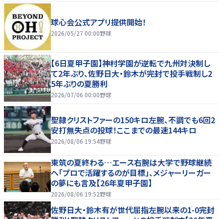
球心会公式アプリ提供開始！
2026/05/27 00:00
野球
【6日夏甲子園】神村学園が逆転で九州対決制し
て2年ぶり、佐野日大・鈴木が完封で投手戦制し2
5年ぶりの夏勝利
2026/07/06 00:00
野球
聖隷クリストファーの150キロ左腕、不調でも6回2
安打無失点の投球！ここまでの最速144キロ
2026/08/06 19:54
野球
東筑の夏終わる…エース右腕は大学で野球継続
へ「プロで活躍するのが目標」、メジャーリーガー
の夢にも言及【26年夏甲子園】
2026/08/06 19:52
野球
佐野日大・鈴木有が世代屈指左腕以来の1-0完封