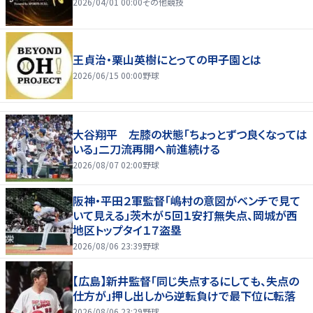
2026/04/01 00:00
その他競技
王貞治・栗山英樹にとっての甲子園とは
2026/06/15 00:00
野球
大谷翔平 左膝の状態「ちょっとずつ良くなっては
いる」二刀流再開へ前進続ける
2026/08/07 02:00
野球
阪神・平田２軍監督「嶋村の意図がベンチで見て
いて見える」茨木が５回１安打無失点、岡城が西
地区トップタイ１７盗塁
2026/08/06 23:39
野球
【広島】新井監督「同じ失点するにしても、失点の
仕方が」押し出しから逆転負けで最下位に転落
2026/08/06 23:29
野球