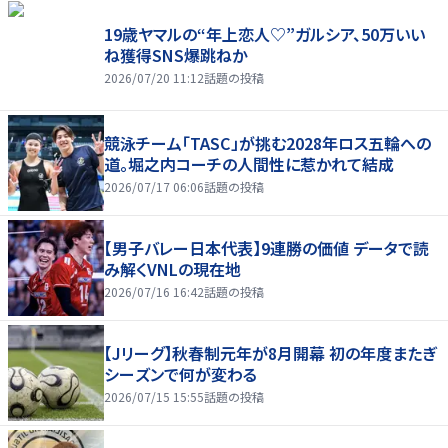
19歳ヤマルの“年上恋人♡”ガルシア、50万いい
ね獲得SNS爆跳ねか
2026/07/20 11:12
話題の投稿
競泳チーム「TASC」が挑む2028年ロス五輪への
道。堀之内コーチの人間性に惹かれて結成
2026/07/17 06:06
話題の投稿
【男子バレー日本代表】9連勝の価値 データで読
み解くVNLの現在地
2026/07/16 16:42
話題の投稿
【Jリーグ】秋春制元年が8月開幕 初の年度またぎ
シーズンで何が変わる
2026/07/15 15:55
話題の投稿