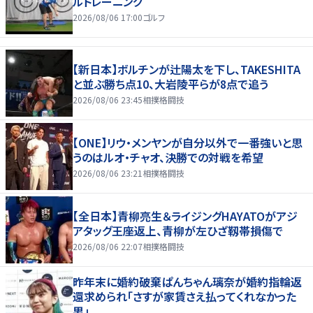
ルトレーニング
2026/08/06 17:00
ゴルフ
【新日本】ボルチンが辻陽太を下し、TAKESHITA
と並ぶ勝ち点10、大岩陵平らが8点で追う
2026/08/06 23:45
相撲格闘技
【ONE】リウ・メンヤンが自分以外で一番強いと思
うのはルオ・チャオ、決勝での対戦を希望
2026/08/06 23:21
相撲格闘技
【全日本】青柳亮生＆ライジングHAYATOがアジ
アタッグ王座返上、青柳が左ひざ靱帯損傷で
2026/08/06 22:07
相撲格闘技
昨年末に婚約破棄ぱんちゃん璃奈が婚約指輪返
還求められ「さすが家賃さえ払ってくれなかった
男」