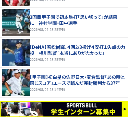
3回目甲子園で初本塁打「思い切って」が結果
に 神村学園・田中選手
2026/08/06 23:28
野球
【DeNA】若松尚輝、４回2/3投げ４安打１失点の力
投 相川監督「本当にありがたかった」
2026/08/06 23:28
野球
【甲子園】初白星の佐野日大・麦倉監督「あの時と
同じスコア」エースで臨んだ完封勝利から37年
2026/08/06 23:14
野球