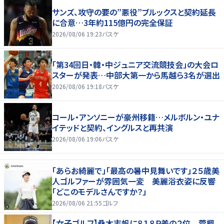
サンズ、攻守の要の”悪役”ブルックスと契約延長
に合意…3年約115億円の完全保証
2026/08/06 19:23
バスケ
「第34回日・韓・中ジュニア交流競技会」の大会ロ
スターが発表…中部大第一から馬越ら3名が選出
2026/08/06 19:18
バスケ
コール・アンソニーが豪州移籍…メルボルン・ユナ
イテッドと契約、イングルスと再共演
2026/08/06 19:06
バスケ
「あらお綺麗で」「最高の暑中見舞いです」２５歳美
人ゴルファーが雰囲気一変 美麗浴衣姿に反響
「どこのモデルさんですか？」
2026/08/06 21:55
ゴルフ
【女子ゴルフ】桑木志帆に８１８Ｐ差の２位 菅楓