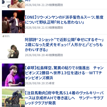
2026/08/06 21:29
相撲格闘技
【ONE】リウ・メンヤンのド派手髪色＆スーツ、態度
について野杁正明「何とも思わない」
2026/08/06 21:03
相撲格闘技
阿部詩“２ショット”で近影公開「幸せにするぞ〜」
２歳になった愛犬をギュッ！「人形かと」「どっちも
かわいすぎる」
2026/08/06 20:40
相撲格闘技
【卓球】松島輝空、驚異の粘りで８強進出 チャン
ピオンズ２勝目へ世界１３位を退ける…ＷＴＴチ
ャンピオンズ横浜
2026/08/06 20:35
卓球
【注目馬動向】府中牝馬Ｓ１４着のヴァルキリーバ
ースは京成杯ＡＨで巻き返しへ サンデーサラブ
レッドクラブが発表