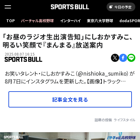
今日の予定
TOP
バーチャル高校野球
インターハイ
東京六大学野球
dodaSPO
（新しいタブ
「お昼のラジオ生出演告知」にしおかすみこ、
明るい笑顔で『まんまる』放送案内
2025.08.07 16:15
お笑いタレント・にしおかすみこ（@nishioka_sumiko）が
8月7日にインスタグラムを更新した。【画像】トラック…
記事全文を見る
話題の投稿
ライフスタイル