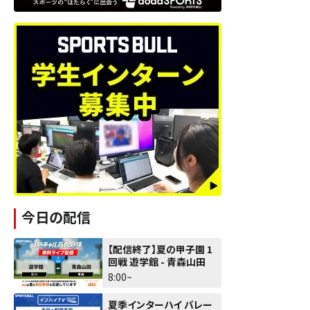
今日の配信
【配信終了】夏の甲子園 1
回戦 遊学館 - 青森山田
8:00~
夏季インターハイ バレー