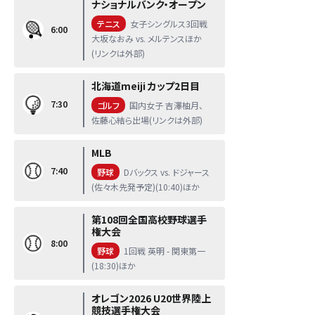
ナショナルバンク・オープン
テニス
女子シングルス3回戦
6:00
大坂なおみ vs. メルテンスほか
(リンクは外部)
北海道meiji カップ2日目
7:30
ゴルフ
国内女子 吉澤柚月、
佐藤心結ら出場(リンクは外部)
MLB
7:40
野球
Dバックス vs. ドジャース
(佐々木先発予定)(10:40)ほか
第108回全国高校野球選手
権大会
8:00
野球
1回戦 英明 - 関東第一
(18:30)ほか
オレゴン2026 U20世界陸上
競技選手権大会