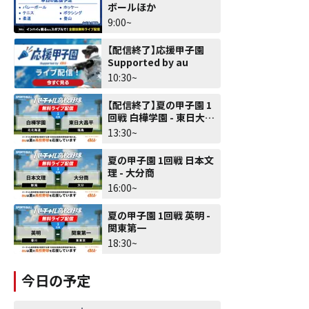
ボールほか
9:00~
【配信終了】応援甲子園
Supported by au
10:30~
【配信終了】夏の甲子園 1
回戦 白樺学園 - 東日大昌
平
13:30~
夏の甲子園 1回戦 日本文
理 - 大分商
16:00~
夏の甲子園 1回戦 英明 -
関東第一
18:30~
今日の予定