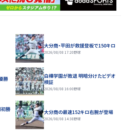
大分商・平田が救援登板で150キロ
2026/08/08 17:20
野球
白樺学園が敗退 明暗分けたビデオ
優勝
検証
2026/08/08 16:00
野球
園初勝
大分商の最速152キロ右腕が登場
2026/08/08 14:38
野球