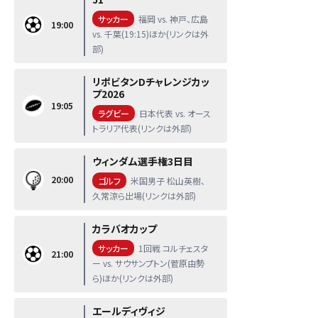
サッカー
福岡 vs. 神戸、広島
19:00
vs. 千葉(19:15)ほか(リンクは外
部)
リポビタンDチャレンジカッ
プ2026
19:05
ラグビー
日本代表 vs. オース
トラリア代表(リンクは外部)
ウィンダム選手権3日目
20:00
ゴルフ
米国男子 松山英樹、
久常涼ら出場(リンクは外部)
カラバオカップ
サッカー
1回戦 コルチェスタ
21:00
ー vs. サウサンプトン(菅原由勢
ら)ほか(リンクは外部)
エールディヴィジ