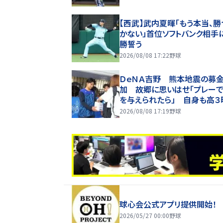
【西武】武内夏暉「もう本当、勝
かない」首位ソフトバンク相手
勝誓う
2026/08/08 17:22
野球
ＤｅＮＡ吉野 熊本地震の募
加 故郷に思いはせ「プレー
を与えられたら」 自身も高３
１０年前に被災
2026/08/08 17:19
野球
球心会公式アプリ提供開始！
2026/05/27 00:00
野球