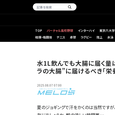
TOP
バーチャル高校野球
インターハイ
東京六大学
相撲・格闘技
テニス
卓球
ラグビー
陸上
水泳
水1L飲んでも大腸に届く量は“ほぼ0％”！夏便秘を招くカラ
水1L飲んでも大腸に届く量
ラの大腸”に届けるべき「栄
2025.08.07 07:00
夏のジョギングで汗をかくのは当然ですが
存じでしょうか。朝の涼しい時間帯…