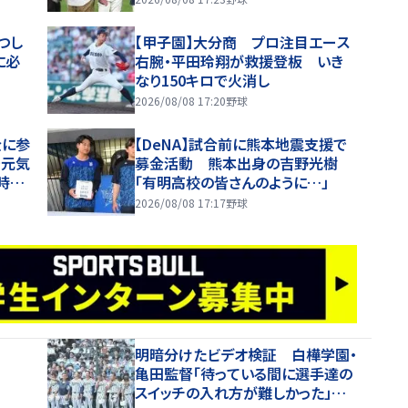
つし
【甲子園】大分商 プロ注目エース
に必
右腕・平田玲翔が救援登板 いき
なり150キロで火消し
2026/08/08 17:20
野球
金に参
【DeNA】試合前に熊本地震支援で
で元気
募金活動 熊本出身の吉野光樹
時の
「有明高校の皆さんのように…」
2026/08/08 17:17
野球
明暗分けたビデオ検証 白樺学園・
亀田監督「待っている間に選手達の
スイッチの入れ方が難しかった」