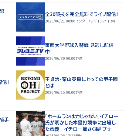
配
全30競技を完全無料でライブ配信！
2025/06/21 00:00
インターハイ(インハイ.tv)
東都大学野球入替戦 見逃し配信
中！
2026/06/30 00:00
野球
王貞治・栗山英樹にとっての甲子園
配信！
とは
2026/06/15 00:00
野球
「ホームランは力じゃない」イチロー
捕手
氏が明かした本塁打競争に出場し
た意義 イチロー節さく裂「ブサイ
クなホームランじゃダメ」
2026/08/08 17:23
野球