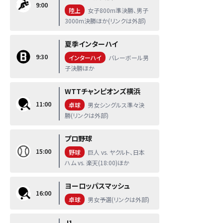
9:00
陸上
女子800m準決勝、男子
3000m決勝ほか(リンクは外部)
夏季インターハイ
9:30
インターハイ
バレーボール男
子決勝ほか
WTTチャンピオンズ横浜
11:00
卓球
男女シングルス準々決
勝(リンクは外部)
プロ野球
15:00
野球
巨人 vs. ヤクルト、日本
ハム vs. 楽天(18:00)ほか
ヨーロッパスマッシュ
16:00
卓球
男女予選(リンクは外部)
J1