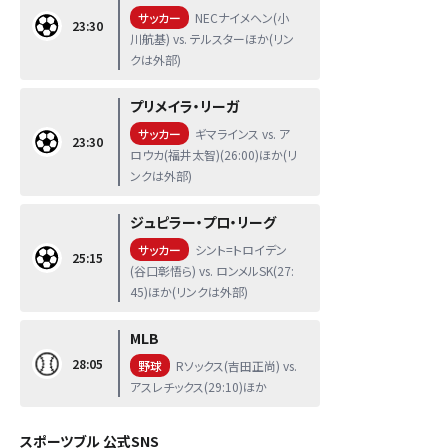
サッカー
NECナイメヘン(小
23:30
川航基) vs. テルスターほか(リン
クは外部)
プリメイラ・リーガ
サッカー
ギマラインス vs. ア
23:30
ロウカ(福井太智)(26:00)ほか(リ
ンクは外部)
ジュピラー・プロ・リーグ
サッカー
シント=トロイデン
25:15
(谷口彰悟ら) vs. ロンメルSK(27:
45)ほか(リンクは外部)
MLB
28:05
野球
Rソックス(吉田正尚) vs.
アスレチックス(29:10)ほか
スポーツブル 公式SNS