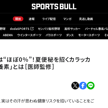
競技
速報
ライブ配信
マンガ
見逃し動画
野球
dodaSPORTS
センバツ高校野球
高校サッカー
バーチャル春高バ
（新しいタブで開く）
ABEMA
ウインタースポーツ
パラスポーツ
ダンス
モータースポーツ
そ
ッカラの大腸”に届けるべき「栄養素」とは［医師監修］
は“ほぼ0％”！夏便秘を招くカラッカ
養素」とは［医師監修］
、実はその汗が思わぬ健康リスクを招いていることをご