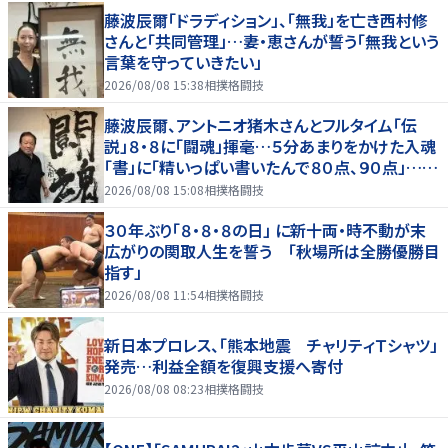
藤波辰爾「ドラディション」、「無我」を亡き西村修
さんと「共同管理」…妻・恵さんが誓う「無我という
言葉を守っていきたい」
2026/08/08 15:38
相撲格闘技
藤波辰爾、アントニオ猪木さんとフルタイム「伝
説」８・８に「闘魂」揮毫…５分あまりをかけた入魂
「書」に「精いっぱい書いたんで８０点、９０点」…
「人間・藤波辰爾展」開催
2026/08/08 15:08
相撲格闘技
３０年ぶり「８・８・８の日」 に新十両・時不動が末
広がりの関取人生を誓う 「秋場所は全勝優勝目
指す」
2026/08/08 11:54
相撲格闘技
新日本プロレス、「熊本地震 チャリティＴシャツ」
発売…利益全額を復興支援へ寄付
2026/08/08 08:23
相撲格闘技