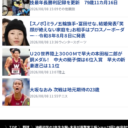
技最年長勝利記録を更新 79歳11カ月16日
2026/08/08 15:09
その他競技
【スノボ】ミラノ五輪旗手・冨田せな、結婚発表「笑
顔が絶えない家庭を」お相手はプロスノーボーダ
ー…令和８年８月８日に発表
2026/08/08 13:36
ウィンタースポーツ
Ｕ２０世界陸上３０００Ｍで早大の本田桜二郎が
銅メダル！ 中大の簡子傑は６位入賞 早大の新
妻遼己は１１位
2026/08/08 13:07
陸上
大坂なおみ 次戦は地元期待の23歳
2026/08/08 11:55
テニス
TOP
野球
沖縄尚学の2年生左腕・末吉が衝撃奪三振ショー！9回14K完封