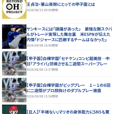
王貞治・栗山英樹にとっての甲子園とは
2026/06/15 00:00
野球
ヤンキースには「躊躇があった」 最強左腕スクバ
ルがトレード実現した舞台裏 米ESPNが伝えた
内情「ドジャースに匹敵するチームはなかった」
2026/08/08 16:00
野球
【甲子園】白樺学園「セナケン」コンビ超美技…中
日「アライバ」彷彿させる二遊間スーパープレー
2026/08/08 15:57
野球
【甲子園】白樺学園がビッグプレー １－１の８回
に二遊間がプロ顔負けのダブルプレー披露
2026/08/08 15:56
野球
【巨人】「半端ない」マリオの身体能力にSNSも驚