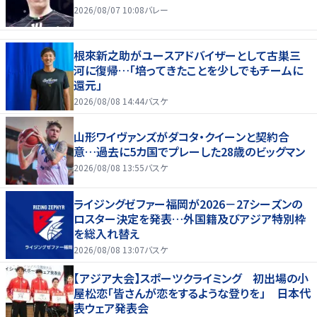
2026/08/07 10:08
バレー
根來新之助がユースアドバイザーとして古巣三
河に復帰…「培ってきたことを少しでもチームに
還元」
2026/08/08 14:44
バスケ
山形ワイヴァンズがダコタ・クイーンと契約合
意…過去に5カ国でプレーした28歳のビッグマン
2026/08/08 13:55
バスケ
ライジングゼファー福岡が2026－27シーズンの
ロスター決定を発表…外国籍及びアジア特別枠
を総入れ替え
2026/08/08 13:07
バスケ
【アジア大会】スポーツクライミング 初出場の小
屋松恋「皆さんが恋をするような登りを」 日本代
表ウェア発表会