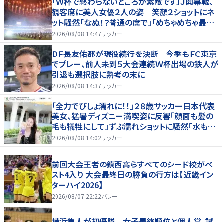
「Ｗ杯で終わらないところが素敵です」Ｊ開幕戦、
観客席に美人女優２人の姿 笑顔２ショットにネ
ット騒然「なぬ！？普通の席で」「めちゃめちゃ最上
級に可愛すぎ」
2026/08/08 14:47
サッカー
ＤＦ長友佑都が現役続行を決断 今季もＦＣ東京
でプレー、前人未到５大会連続Ｗ杯出場の鉄人が
引退も選択肢に熟考の末に
2026/08/08 14:37
サッカー
「全力でびしょ濡れに！！」２８歳サッカー日本代表
美女、猛暑ディズニー満喫姿に反響「顔面も髪の
毛も犠牲にして」ずぶ濡れショットに騒然「水も滴
る」「女優さんかと」
2026/08/08 14:02
サッカー
前回大会王者の鎮西高らすべてのシード校がベ
スト4入り 大会最終日の勝負の行方は【近畿イン
ターハイ2026】
2026/08/07 22:22
バレー
横浜隼人が初優勝 女子最終順位と個人賞、試