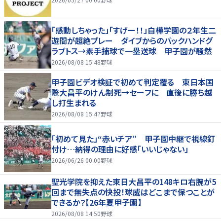
「感動しちゃった」「すげー！！」白樺学園の２年生二
遊間が超絶プレー ダイブからのバックハンドグ
ラブトス→素手捕球で一塁送球 甲子園が騒然
2026/08/08 15:48
野球
甲子園ビデオ検証で初めて判定覆る 東日本国
際大昌平のけん制死→セーフに 直後に勝ち越
し打生まれる
2026/08/08 15:47
野球
「初めて見た」“赤いチア” 甲子園中継で視線釘
付け…納得の理由に好感「いいじゃない」
2026/06/26 00:00
野球
聖光学院を抑えた東日大昌平の148キロ右腕が5
回まで無失点の快投！球威はどこまで保つことが
できるか？【26年夏甲子園】
2026/08/08 14:50
野球