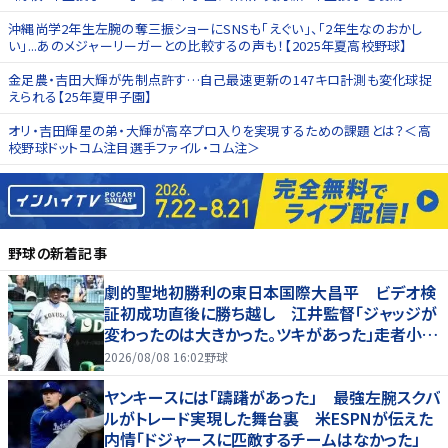
沖縄尚学2年生左腕の奪三振ショーにSNSも「えぐい」、「2年生なのおかし
い」...あのメジャーリーガーとの比較するの声も！【2025年夏高校野球】
金足農・吉田大輝が先制点許す…自己最速更新の147キロ計測も変化球捉
えられる【25年夏甲子園】
オリ・吉田輝星の弟・大輝が高卒プロ入りを実現するための課題とは？＜高
校野球ドットコム注目選手ファイル・コム注＞
野球
の新着記事
劇的聖地初勝利の東日本国際大昌平 ビデオ検
証初成功直後に勝ち越し 江井監督「ジャッジが
変わったのは大きかった。ツキがあった」走者小内
は「自信があってセーフになってくれと」
2026/08/08 16:02
野球
ヤンキースには「躊躇があった」 最強左腕スクバ
ルがトレード実現した舞台裏 米ESPNが伝えた
内情「ドジャースに匹敵するチームはなかった」