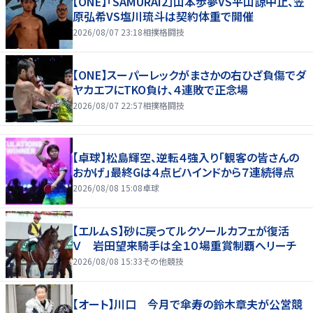
【ONE】「SAMURAI2」山本歩夢VS平山諒中止、笠
原弘希VS塩川琉斗は契約体重で開催
2026/08/07 23:18
相撲格闘技
【ONE】スーパーレックがまさかの右ひざ負傷でダ
ヤカエフにTKO負け、４連敗で正念場
2026/08/07 22:57
相撲格闘技
【卓球】松島輝空、逆転４強入り「観客の皆さんの
おかげ」最終Gは４点ビハインドから７連続得点
2026/08/08 15:08
卓球
【エルムＳ】砂に戻ってルクソールカフェが復活
Ｖ 岩田望来騎手は全１０場重賞制覇へリーチ
2026/08/08 15:33
その他競技
【オート】川口 今月で傘寿の鈴木章夫が公営競