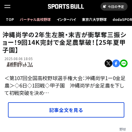
今日の予定
TOP
バーチャル高校野球
インターハイ
東京六大学野球
dodaSPO
完封勝利を挙げた沖縄尚学の末吉（撮影・太田 裕史）
（新しいタブ
沖縄尚学の2年生左腕・末吉が衝撃奪三振シ
ョー！9回14K完封で金足農撃破！【25年夏甲
子園】
2025.08.06 18:05
＜第107回全国高校野球選手権大会：沖縄尚学1ー0金足
農＞◇6日◇1回戦◇甲子園 沖縄尚学が金足農を下し
て初戦突破を決め…
記事全文を見る
野球