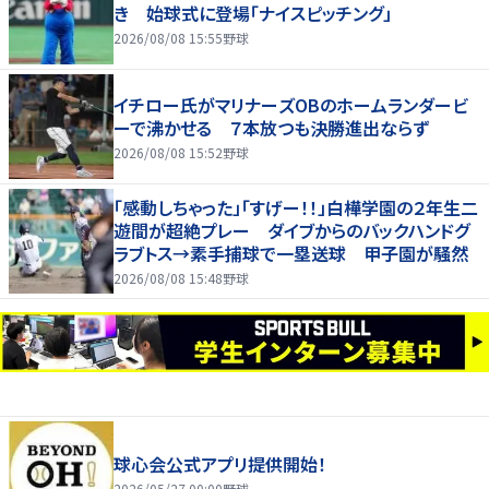
き 始球式に登場「ナイスピッチング」
2026/08/08 15:55
野球
イチロー氏がマリナーズOBのホームランダービ
ーで沸かせる ７本放つも決勝進出ならず
2026/08/08 15:52
野球
「感動しちゃった」「すげー！！」白樺学園の２年生二
遊間が超絶プレー ダイブからのバックハンドグ
ラブトス→素手捕球で一塁送球 甲子園が騒然
2026/08/08 15:48
野球
球心会公式アプリ提供開始！
2026/05/27 00:00
野球