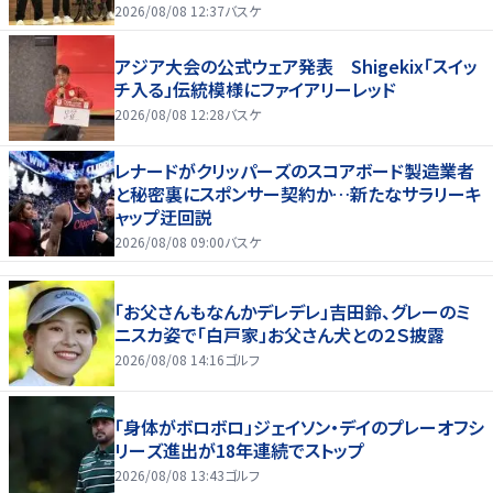
2026/08/08 12:37
バスケ
アジア大会の公式ウェア発表 Shigekix「スイッ
チ入る」伝統模様にファイアリーレッド
2026/08/08 12:28
バスケ
レナードがクリッパーズのスコアボード製造業者
と秘密裏にスポンサー契約か‬…新たなサラリーキ
ャップ迂回説
2026/08/08 09:00
バスケ
「お父さんもなんかデレデレ」吉田鈴、グレーのミ
ニスカ姿で「白戸家」お父さん犬との２Ｓ披露
2026/08/08 14:16
ゴルフ
「身体がボロボロ」ジェイソン・デイのプレーオフシ
リーズ進出が18年連続でストップ
2026/08/08 13:43
ゴルフ