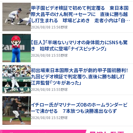
甲子園ビデオ検証で初めて判定覆る 東日本国
際大昌平のけん制死→セーフに 直後に勝ち越
し打生まれる 球場どよめき 走者小内は「自信
があった」
2026/08/08 15:56
野球
【巨人】「半端ない」マリオの身体能力にSNSも驚
き 始球式に登場「ナイスピッチング」
2026/08/08 15:55
野球
初出場東日本国際大昌平が劇的甲子園初勝利！
九回ビデオ検証で判定覆り、直後に勝ち越し打
江井監督「ツキがあった」
2026/08/08 15:55
野球
イチロー氏がマリナーズOBのホームランダービ
ーで沸かせる ７本放つも決勝進出ならず
2026/08/08 15:52
野球