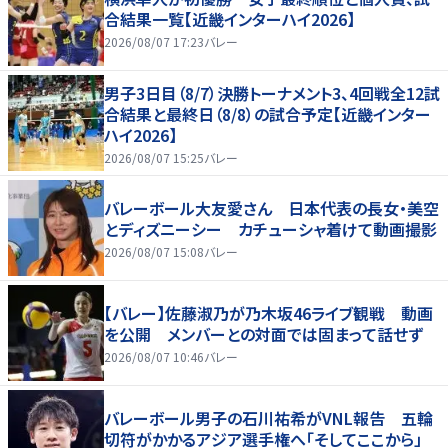
合結果一覧【近畿インターハイ2026】
2026/08/07 17:23
バレー
男子3日目（8/7）決勝トーナメント3、4回戦全12試
合結果と最終日（8/8）の試合予定【近畿インター
ハイ2026】
2026/08/07 15:25
バレー
バレーボール大友愛さん 日本代表の長女・美空
とディズニーシー カチューシャ着けて動画撮影
2026/08/07 15:08
バレー
【バレー】佐藤淑乃が乃木坂46ライブ観戦 動画
を公開 メンバーとの対面では固まって話せず
2026/08/07 10:46
バレー
バレーボール男子の石川祐希がVNL報告 五輪
切符がかかるアジア選手権へ「そしてここから」