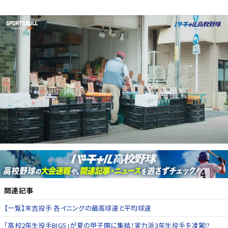
関連記事
【一覧】末吉投手 各イニングの最高球速と平均球速
「高校2年生投手BIG5」が夏の甲子園に集結！実力派3年生投手を凌駕!?