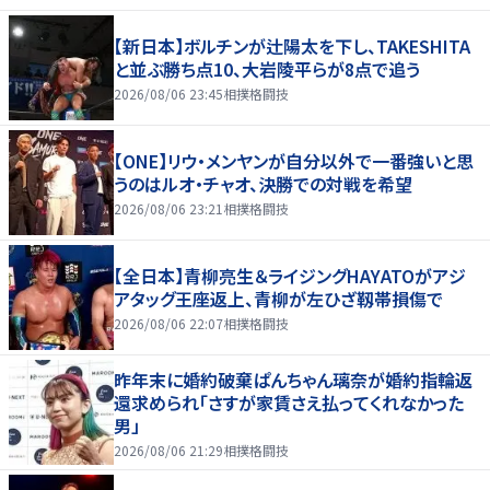
【新日本】ボルチンが辻陽太を下し、TAKESHITA
と並ぶ勝ち点10、大岩陵平らが8点で追う
2026/08/06 23:45
相撲格闘技
【ONE】リウ・メンヤンが自分以外で一番強いと思
うのはルオ・チャオ、決勝での対戦を希望
2026/08/06 23:21
相撲格闘技
【全日本】青柳亮生＆ライジングHAYATOがアジ
アタッグ王座返上、青柳が左ひざ靱帯損傷で
2026/08/06 22:07
相撲格闘技
昨年末に婚約破棄ぱんちゃん璃奈が婚約指輪返
還求められ「さすが家賃さえ払ってくれなかった
男」
2026/08/06 21:29
相撲格闘技