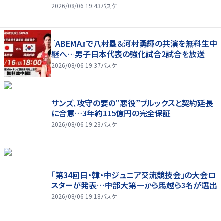
2026/08/06 19:43
バスケ
『ABEMA』で八村塁＆河村勇輝の共演を無料生中
継へ…男子日本代表の強化試合2試合を放送
2026/08/06 19:37
バスケ
サンズ、攻守の要の”悪役”ブルックスと契約延長
に合意…3年約115億円の完全保証
2026/08/06 19:23
バスケ
「第34回日・韓・中ジュニア交流競技会」の大会ロ
スターが発表…中部大第一から馬越ら3名が選出
2026/08/06 19:18
バスケ