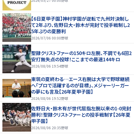
2026/05/27 00:00
野球
【6日夏甲子園】神村学園が逆転で九州対決制し
て2年ぶり、佐野日大・鈴木が完封で投手戦制し2
5年ぶりの夏勝利
2026/07/06 00:00
野球
聖隷クリストファーの150キロ左腕、不調でも6回2
安打無失点の投球！ここまでの最速144キロ
2026/08/06 19:54
野球
東筑の夏終わる…エース右腕は大学で野球継続
へ「プロで活躍するのが目標」、メジャーリーガー
の夢にも言及【26年夏甲子園】
2026/08/06 19:52
野球
佐野日大・鈴木有が世代屈指左腕以来の1-0完封
勝利！聖隷クリストファーとの投手戦制す【26年夏
甲子園】
2026/08/06 20:35
野球