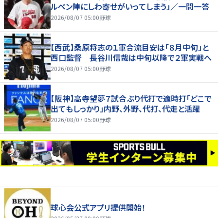
ルペン陣にしわ寄せがいってしまう」／一問一答
2026/08/07 05:00
野球
【西武】桑原将志の１軍合流目安は「８月中旬」と
西口監督 長谷川信哉は中旬以降で２軍実戦へ
2026/08/07 05:00
野球
【阪神】高寺望夢７試合ぶり代打で適時打「どこで
出てもしっかり」内野、外野、代打、代走と活躍
2026/08/07 05:00
野球
球心会公式アプリ提供開始！