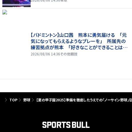
【バドミントン】山口茜 熊本に勇気届ける 「元
気になってもらえるようなプレーを」 所属先の
練習拠点が熊本 「好きなことができることは当
たり前じゃない」
2026/08/06 14:36
その他競技
TOP
野球
【夏の甲子園2025】準備を徹底したうえでの「ノーサイン野球