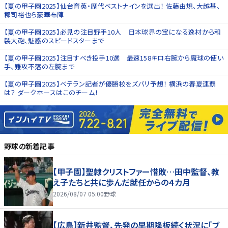
【夏の甲子園2025】仙台育英・歴代ベストナインを選出！ 佐藤由規、大越基、
郡司裕也ら豪華布陣
【夏の甲子園2025】必見の注目野手10人 日本球界の宝になる逸材から和
製大砲、魅惑のスピードスターまで
【夏の甲子園2025】注目すべき投手10選 最速158キロ右腕から魔球の使い
手、難攻不落の左腕まで
【夏の甲子園2025】ベテラン記者が優勝校をズバリ予想！ 横浜の春夏連覇
は？ ダークホースはこのチーム！
野球
の新着記事
【甲子園】聖隷クリストファー惜敗…田中監督、教
え子たちと共に歩んだ就任からの４カ月
2026/08/07 05:00
野球
【広島】新井監督、先発の早期降板続く状況に「ブ