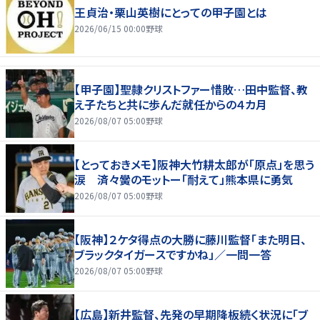
王貞治・栗山英樹にとっての甲子園とは
2026/06/15 00:00
野球
【甲子園】聖隷クリストファー惜敗…田中監督、教
え子たちと共に歩んだ就任からの４カ月
2026/08/07 05:00
野球
【とっておきメモ】阪神大竹耕太郎が「原点」を思う
涙 済々黌のモットー「耐えて」熊本県に勇気
2026/08/07 05:00
野球
【阪神】２ケタ得点の大勝に藤川監督「また明日、
ブラックタイガースですかね」／一問一答
2026/08/07 05:00
野球
【広島】新井監督、先発の早期降板続く状況に「ブ