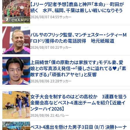
【Ｊリーグ記者予想】鹿島と神戸「本命」…町田が
続く 水戸、福岡、千葉は厳しい戦いになりそう
2026/08/07 04:55
サッカー
バルサのフリック監督、マンチェスター・シティーM
Fロドリ獲得のため電話説得 地元紙報道
2026/08/07 00:21
サッカー
上田綺世「僕の原動力は家族です」モデル妻、愛
娘との写真添え発信→「優しさに溢れてる♥」「素
敵すぎる」「頑張れアヤセ！」と反響
2026/08/06 23:28
サッカー
女子大会を制するのはどの高校か 3連覇を狙う
金蘭会高などベスト４進出チームを紹介【近畿イ
ンターハイ2026】
2026/08/06 21:41
バレー
ベスト4進出を懸けた男子3日目（8/7）決勝トーナ