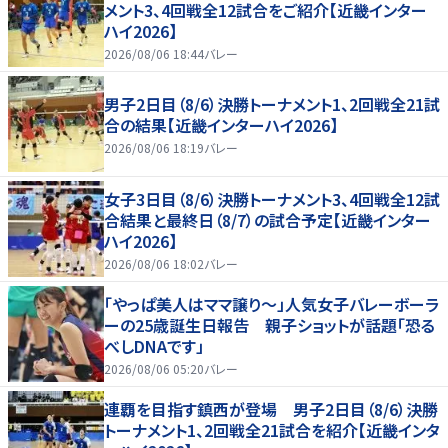
メント3、4回戦全12試合をご紹介【近畿インター
ハイ2026】
2026/08/06 18:44
バレー
男子2日目（8/6）決勝トーナメント1、2回戦全21試
合の結果【近畿インターハイ2026】
2026/08/06 18:19
バレー
女子3日目（8/6）決勝トーナメント3、4回戦全12試
合結果と最終日（8/7）の試合予定【近畿インター
ハイ2026】
2026/08/06 18:02
バレー
「やっぱ美人はママ譲り～」人気女子バレーボーラ
ーの25歳誕生日報告 親子ショットが話題「恐る
べしDNAです」
2026/08/06 05:20
バレー
連覇を目指す鎮西が登場 男子2日目（8/6）決勝
トーナメント1、2回戦全21試合を紹介【近畿インタ