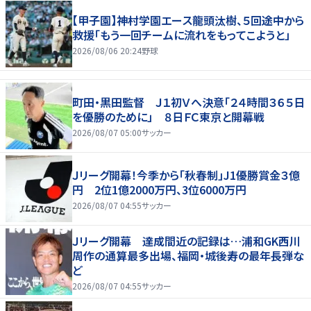
【甲子園】神村学園エース龍頭汰樹、５回途中から
救援「もう一回チームに流れをもってこようと」
2026/08/06 20:24
野球
町田・黒田監督 Ｊ１初Ｖへ決意「２４時間３６５日
を優勝のために」 ８日ＦＣ東京と開幕戦
2026/08/07 05:00
サッカー
Ｊリーグ開幕！今季から「秋春制」J1優勝賞金３億
円 2位1億2000万円、3位6000万円
2026/08/07 04:55
サッカー
Ｊリーグ開幕 達成間近の記録は…浦和GK西川
周作の通算最多出場、福岡・城後寿の最年長弾な
ど
2026/08/07 04:55
サッカー