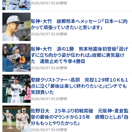
2026/08/07 05:00
野球
阪神・大竹 故郷熊本へメッセージ「日本一に向
かって頑張っていきたいと思います」
2026/08/07 05:00
野球
阪神・大竹 涙の１勝 熊本地震後初登板「逃げ
ずに立ち向かう姿が伝われば」故郷に勇気届け
た 連敗止めて今季４勝目
2026/08/07 05:00
野球
聖隷クリストファー・高部 完投１２９球１０Ｋも１
点に泣く「最後は楽しく終わりたいと」ピンチでも
笑顔貫いた
2026/08/07 05:00
野球
佐野日大 ２５年ぶり初戦突破 元阪神・麦倉監
督の最後のマウンドから３５年 感慨ひとしお「自
分ももっとやりたかった」
2026/08/07 05:00
野球