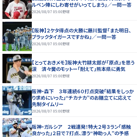
ルペン陣にしわ寄せがいってしまう」／一問一答
2026/08/07 05:00
野球
【阪神】２ケタ得点の大勝に藤川監督「また明日、
ブラックタイガースですかね」／一問一答
2026/08/07 05:00
野球
【とっておきメモ】阪神大竹耕太郎が「原点」を思う
涙 済々黌のモットー「耐えて」熊本県に勇気
2026/08/07 05:00
野球
阪神・森下 ３年連続６０打点突破「結果をしっか
り求めにいった」“チカナカ”のお膳立てに応えて
先制タイムリー
2026/08/07 05:00
野球
阪神・ガルシア ２戦連発！特大２号３ラン「感触
良かった」２日で７打点、漂う“神助っ人”の予感