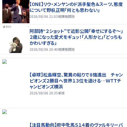
【ONE】リウ・メンヤンのド派手髪色＆スーツ、態度
について野杁正明「何とも思わない」
2026/08/06 21:03
相撲格闘技
阿部詩“２ショット”で近影公開「幸せにするぞ〜」
２歳になった愛犬をギュッ！「人形かと」「どっちも
かわいすぎる」
2026/08/06 20:40
相撲格闘技
【卓球】松島輝空、驚異の粘りで８強進出 チャン
ピオンズ２勝目へ世界１３位を退ける…ＷＴＴチ
ャンピオンズ横浜
2026/08/06 20:35
卓球
【注目馬動向】府中牝馬Ｓ１４着のヴァルキリーバ