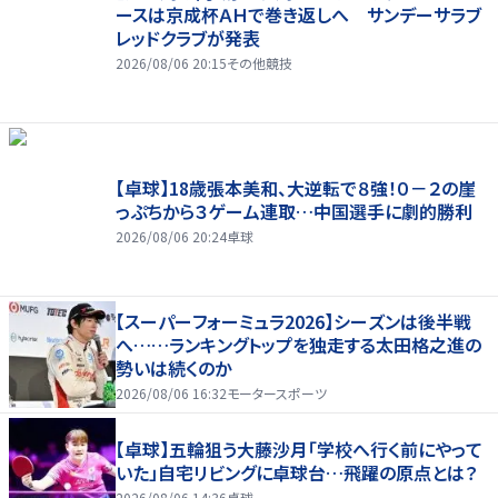
ースは京成杯ＡＨで巻き返しへ サンデーサラブ
レッドクラブが発表
2026/08/06 20:15
その他競技
【卓球】18歳張本美和、大逆転で８強！０－２の崖
っぷちから３ゲーム連取…中国選手に劇的勝利
2026/08/06 20:24
卓球
【スーパーフォーミュラ2026】シーズンは後半戦
へ……ランキングトップを独走する太田格之進の
勢いは続くのか
2026/08/06 16:32
モータースポーツ
【卓球】五輪狙う大藤沙月「学校へ行く前にやって
いた」自宅リビングに卓球台…飛躍の原点とは？
2026/08/06 14:36
卓球