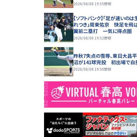
2026/08/08 19:55
野球
【ソフトバンク】「足が速いのは
れつき」周東佑京 快足を飛
翼前二塁打 一気に得点圏
2026/08/08 19:52
野球
昨秋7失点の雪辱、東日大昌平
沼が141球完投 初出場で白
2026/08/08 19:50
野球