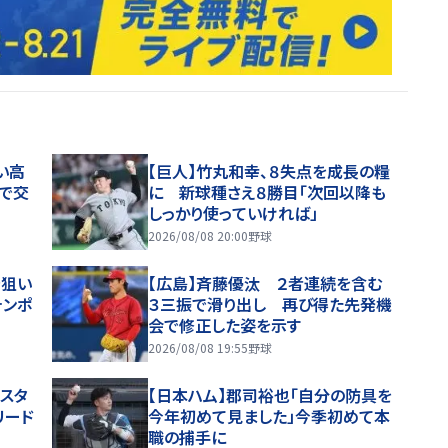
い高
【巨人】竹丸和幸、８失点を成長の糧
で交
に 新球種さえ８勝目「次回以降も
しっかり使っていければ」
2026/08/08 20:00
野球
を狙い
【広島】斉藤優汰 ２者連続を含む
テンポ
３三振で滑り出し 再び得た先発機
会で修正した姿を示す
2026/08/08 19:55
野球
スタ
【日本ハム】郡司裕也「自分の防具を
リード
今年初めて見ました」今季初めて本
職の捕手に