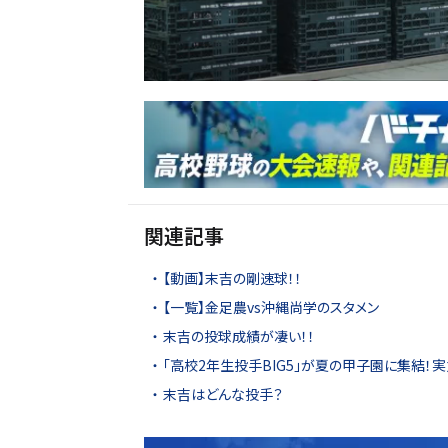
関連記事
【動画】末吉の剛速球！！
【一覧】金足農vs沖縄尚学のスタメン
末吉の投球成績が凄い！！
「高校2年生投手BIG5」が夏の甲子園に集結！実
末吉はどんな投手？