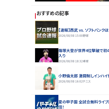
おすすめの記事
【速報】西武 vs. ソフトバンク
2026/08/08 15:00
野球
篠塚大登が世界4位撃破で初
入り
2026/08/08 18:32
卓球
小野倫太郎 激闘制しインハイ
2026/08/08 16:02
テニス
夏の甲子園 全試合無料ライブ
信！