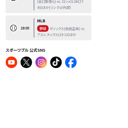
(谷口彰悟ら) vs. ロンメルSK(27:
45)ほか(リンクは外部)
MLB
28:05
野球
Rソックス(吉田正尚) vs.
アスレチックス(29:10)ほか
スポーツブル 公式SNS