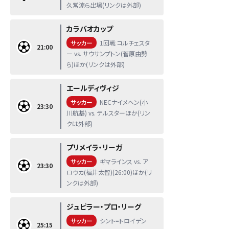
久常涼ら出場(リンクは外部)
カラバオカップ
サッカー
1回戦 コルチェスタ
21:00
ー vs. サウサンプトン(菅原由勢
ら)ほか(リンクは外部)
エールディヴィジ
サッカー
NECナイメヘン(小
23:30
川航基) vs. テルスターほか(リン
クは外部)
プリメイラ・リーガ
サッカー
ギマラインス vs. ア
23:30
ロウカ(福井太智)(26:00)ほか(リ
ンクは外部)
ジュピラー・プロ・リーグ
サッカー
シント=トロイデン
25:15