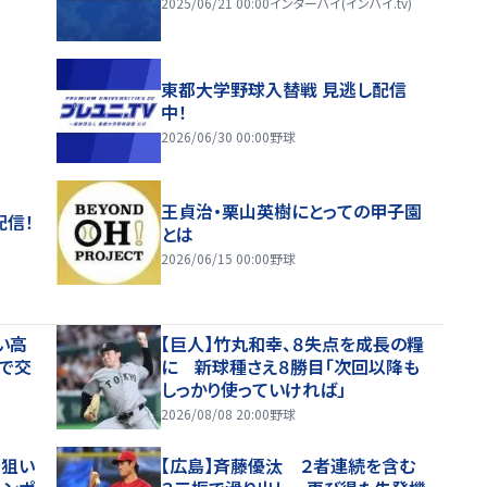
2025/06/21 00:00
インターハイ(インハイ.tv)
東都大学野球入替戦 見逃し配信
中！
2026/06/30 00:00
野球
王貞治・栗山英樹にとっての甲子園
配信！
とは
2026/06/15 00:00
野球
い高
【巨人】竹丸和幸、８失点を成長の糧
で交
に 新球種さえ８勝目「次回以降も
しっかり使っていければ」
2026/08/08 20:00
野球
を狙い
【広島】斉藤優汰 ２者連続を含む