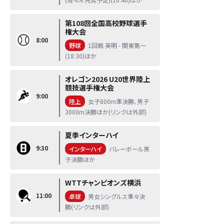
第108回全国高校野球選手
権大会
8:00
野球
1回戦 英明 - 関東第一
(18:30)ほか
オレゴン2026 U20世界陸上
競技選手権大会
9:00
陸上
女子800m準決勝、男子
3000m決勝ほか(リンクは外部)
夏季インターハイ
9:30
インターハイ
バレーボール男
子決勝ほか
WTTチャンピオンズ横浜
11:00
卓球
男女シングルス準々決
勝(リンクは外部)