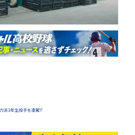
力派3年生投手を凌駕!?