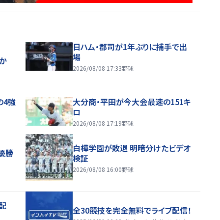
日ハム・郡司が1年ぶりに捕手で出
場
ほか
2026/08/08 17:33
野球
の4強
大分商・平田が今大会最速の151キ
ロ
2026/08/08 17:19
野球
白樺学園が敗退 明暗分けたビデオ
優勝
検証
2026/08/08 16:00
野球
配
全30競技を完全無料でライブ配信！