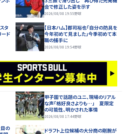
テンポ
３三振で滑り出し 再び得た先発機
会で修正した姿を示す
2026/08/08 19:55
野球
スタ
【日本ハム】郡司裕也「自分の防具を
リード
今年初めて見ました」今季初めて本
職の捕手に
2026/08/08 19:54
野球
甲子園で話題のユニ、現場のリアル
な声「格好良さよりも…」 夏限定
の可能性、明かされた事情
2026/08/08 17:44
野球
注目の
ドラフト上位候補の大分商の剛腕が