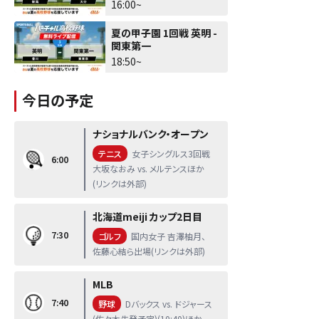
16:00~
夏の甲子園 1回戦 英明 -
関東第一
18:50~
今日の予定
ナショナルバンク・オープン
テニス
女子シングルス3回戦
6:00
大坂なおみ vs. メルテンスほか
(リンクは外部)
北海道meiji カップ2日目
7:30
ゴルフ
国内女子 吉澤柚月、
佐藤心結ら出場(リンクは外部)
MLB
7:40
野球
Dバックス vs. ドジャース
(佐々木先発予定)(10:40)ほか