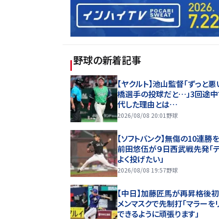
野球
の新着記事
【ヤクルト】池山監督「ずっと悪
橋選手の投球だと…」3回途中
代した理由とは…
2026/08/08 20:01
野球
【ソフトバンク】無傷の10連勝
前田悠伍が９日西武戦先発「
よく投げたい」
2026/08/08 19:57
野球
【中日】加藤匠馬が再昇格後初
メンマスクで先制打「マラーを
できるように頑張ります」