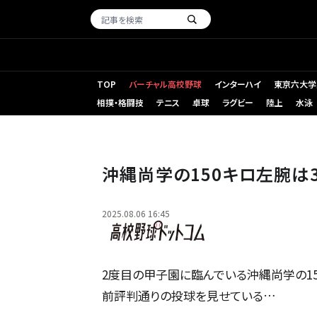
TOP
バーチャル高校野球
インターハイ
東京六大学
相撲・格闘技
テニス
卓球
ラグビー
陸上
水泳
沖縄尚学の末吉（撮影・太田 裕史）
沖縄尚学の150キロ左腕は
2025.08.06 16:45
2度目の甲子園に臨んでいる沖縄尚学の15
前評判通りの投球を見せている…