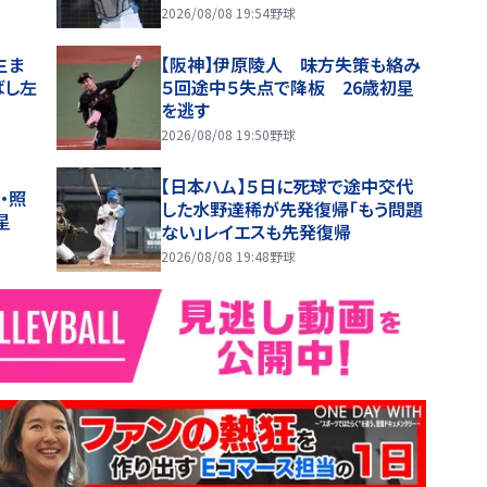
2026/08/08 19:54
野球
生ま
【阪神】伊原陵人 味方失策も絡み
ばし左
５回途中５失点で降板 26歳初星
を逃す
2026/08/08 19:50
野球
【日本ハム】５日に死球で途中交代
・照
した水野達稀が先発復帰「もう問題
星
ない」レイエスも先発復帰
2026/08/08 19:48
野球