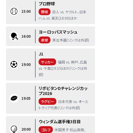
プロ野球
15:00
野球
巨人 vs. ヤクルト、日本
ハム vs. 楽天(18:00)ほか
ヨーロッパスマッシュ
16:00
卓球
男女予選(リンクは外部)
J1
サッカー
福岡 vs. 神戸、広島
19:00
vs. 千葉(19:15)ほか(リンクは外
部)
リポビタンDチャレンジカッ
プ2026
19:05
ラグビー
日本代表 vs. オース
トラリア代表(リンクは外部)
ウィンダム選手権3日目
20:00
ゴルフ
米国男子 松山英樹、