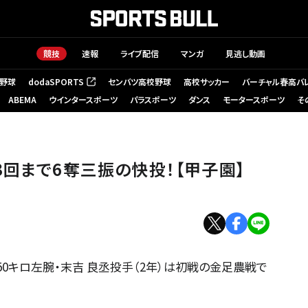
競技
速報
ライブ配信
マンガ
見逃し動画
野球
dodaSPORTS
センバツ高校野球
高校サッカー
バーチャル春高バ
（新しいタブで開く）
ABEMA
ウインタースポーツ
パラスポーツ
ダンス
モータースポーツ
そ
3回まで6奪三振の快投！【甲子園】
0キロ左腕・末吉 良丞投手（2年）は初戦の金足農戦で