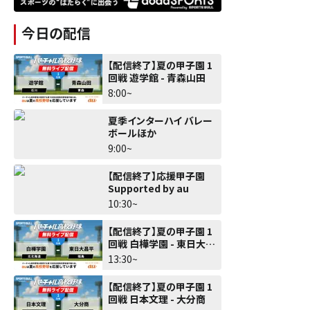
今日の配信
【配信終了】夏の甲子園 1
回戦 遊学館 - 青森山田
8:00~
夏季インターハイ バレー
ボールほか
9:00~
【配信終了】応援甲子園
Supported by au
10:30~
【配信終了】夏の甲子園 1
回戦 白樺学園 - 東日大昌
平
13:30~
【配信終了】夏の甲子園 1
回戦 日本文理 - 大分商