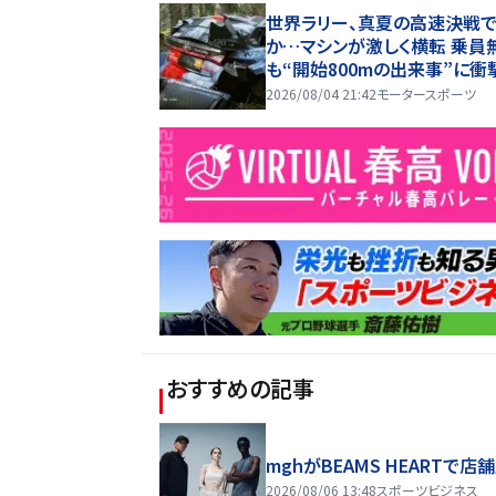
世界ラリー、真夏の高速決戦
か…マシンが激しく横転 乗員
も“開始800mの出来事”に衝
る
2026/08/04 21:42
モータースポーツ
おすすめの記事
mghがBEAMS HEARTで店
2026/08/06 13:48
スポーツビジネス