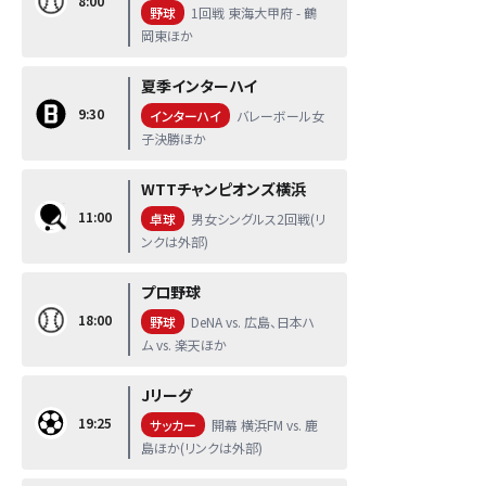
8:00
野球
1回戦 東海大甲府 - 鶴
岡東ほか
夏季インターハイ
9:30
インターハイ
バレーボール女
子決勝ほか
WTTチャンピオンズ横浜
11:00
卓球
男女シングルス2回戦(リ
ンクは外部)
プロ野球
18:00
野球
DeNA vs. 広島、日本ハ
ム vs. 楽天ほか
Jリーグ
19:25
サッカー
開幕 横浜FM vs. 鹿
島ほか(リンクは外部)