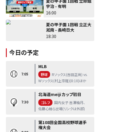
夏の甲子園 1回戦 立命館
宇治 - 有明
16:00
夏の甲子園 1回戦 立正大
淞南 - 長崎日大
18:30
今日の予定
MLB
7:05
野球
Rソックス(吉田正尚) vs.
Wソックス(村上宗隆)(8:10)ほか
北海道meiji カップ初日
7:30
ゴルフ
国内女子 吉澤柚月、
佐藤心結ら出場(リンクは外部)
第108回全国高校野球選手
権大会