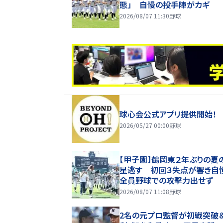
態」 自慢の投手陣がカギ
2026/08/07 11:30
野球
球心会公式アプリ提供開始！
2026/05/27 00:00
野球
【甲子園】鶴岡東２年ぶりの夏
星逃す 初回３失点が響き自
全員野球での攻撃力出せず
2026/08/07 11:08
野球
2名の元プロ監督が初戦突破