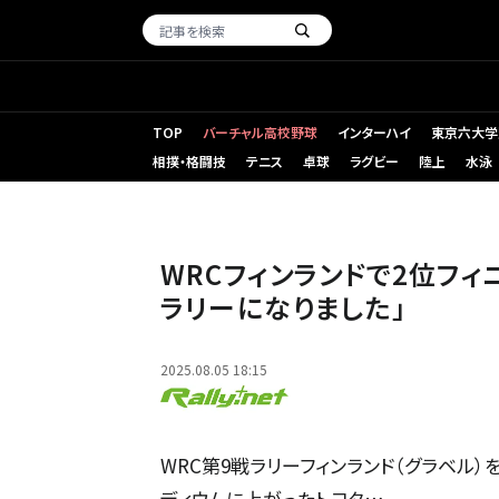
TOP
バーチャル高校野球
インターハイ
東京六大学
相撲・格闘技
テニス
卓球
ラグビー
陸上
水泳
WRCフィンランドで2位フ
ラリーになりました」
2025.08.05 18:15
WRC第9戦ラリーフィンランド（グラベル）
ディウムに上がったトヨタ…