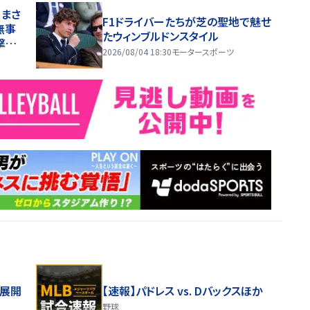
でまさ
F1ドライバーたちが芝の聖地で魅せ
無事
たウィンブルドンスタイル
撃走
2026/08/04 18:30
モータースポーツ
舗展開
【速報】パドレス vs. Dバックスほか
野球