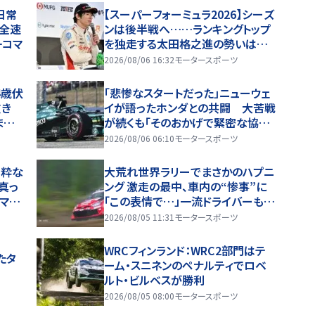
日常
【スーパーフォーミュラ2026】シーズ
を全速
ンは後半戦へ……ランキングトップ
一コマ
を独走する太田格之進の勢いは続く
のか
2026/08/06 16:32
モータースポーツ
4歳伏
「悲惨なスタートだった」ニューウェ
抜き
イが語ったホンダとの共闘 大苦戦
ま
が続くも「そのおかげで緊密な協力
関係を築けた」
2026/08/06 06:10
モータースポーツ
“粋な
大荒れ世界ラリーでまさかのハプニ
真っ
ング 激走の最中、車内の“惨事”に
マン
「この表情で…」一流ドライバーも必
死の形相
2026/08/05 11:31
モータースポーツ
WRCフィンランド：WRC2部門はテ
たタ
ーム・スニネンのペナルティでロベ
ルト・ビルベスが勝利
2026/08/05 08:00
モータースポーツ