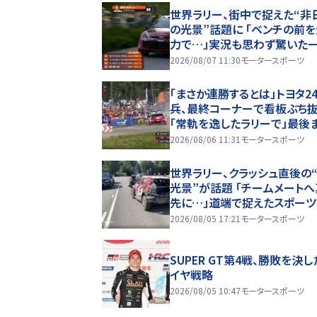
世界ラリー、街中で捉えた“非
の光景”話題に 「ベンチの前
力で…」実況も思わず驚いた
2026/08/07 11:30
モータースポーツ
「まさか連勝するとは」トヨタ2
兵、最終コーナーで看板ぶち
「常軌を逸したラリーで」最後
で“全開”貫き躍動
2026/08/06 11:31
モータースポーツ
世界ラリー、クラッシュ直後の
光景”が話題 「チームメートへ
先に…」道端で捉えたスポーツ
シップに称賛の声
2026/08/05 17:21
モータースポーツ
SUPER GT第4戦、勝敗を決し
イヤ戦略
2026/08/05 10:47
モータースポーツ