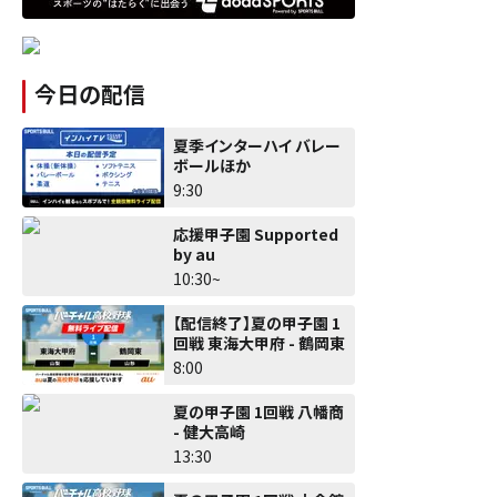
今日の配信
夏季インターハイ バレー
ボールほか
9:30
応援甲子園 Supported
by au
10:30~
【配信終了】夏の甲子園 1
回戦 東海大甲府 - 鶴岡東
8:00
夏の甲子園 1回戦 八幡商
- 健大高崎
13:30