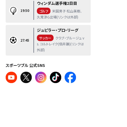
ウィンダム選手権2日目
19:50
ゴルフ
米国男子 松山英樹、
久常涼ら出場(リンクは外部)
ジュピラー・プロ・リーグ
サッカー
クラブ・ブルージュ v
27:45
s. コルトレイク(倍井謙)(リンクは
外部)
スポーツブル 公式SNS