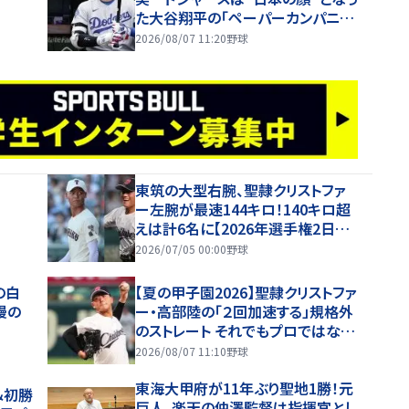
た大谷翔平の「ペーパーカンパニ
ー」 米記者が指摘した異次元の
2026/08/07 11:20
野球
「恩恵」
東筑の大型右腕、聖隷クリストファ
ー左腕が最速144キロ！140キロ超
えは計6名に【2026年選手権2日目・
球速一覧】
2026/07/05 00:00
野球
の白
【夏の甲子園2026】聖隷クリストファ
慢の
ー・高部陸の「２回加速する」規格外
のストレート それでもプロではなく
大学進学を選ぶ理由
2026/08/07 11:10
野球
東海大甲府が11年ぶり聖地1勝！元
＆初勝
巨人、楽天の仲澤監督は指揮官とし