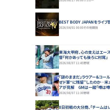
BEST BODY JAPANをライブ
2026/04/01 00:00
その他競技
東海大甲府、心の支えはエー
督「何かあっても後ろに村尾」
2026/08/07 11:45
野球
「謎のままだ」ラウアー&コール
ぜド軍“に残留”したのか…米
アが見解 GMは一蹴「噂は
ぎない」
2026/08/07 11:30
野球
8日初戦の大分商、「チームは