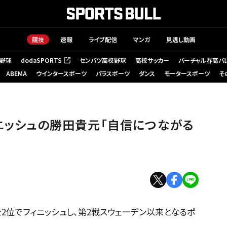
競技
速報
ライブ配信
マンガ
見逃し動画
野球
dodaSPORTS
センバツ高校野球
高校サッカー
バーチャル春高バ
（新しいタブで開く）
ABEMA
ウインタースポーツ
パラスポーツ
ダンス
モータースポーツ
そ
ィニッシュの勝田貴元「自信につながる
を2位でフィニッシュし、第2戦スウェーデン以来となるポ