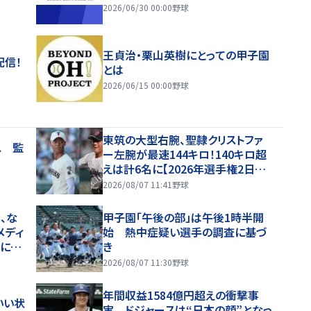
2026/06/30 00:00
野球
王貞治・栗山英樹にとっての甲子園
配信！
とは
2026/06/15 00:00
野球
東筑の大型右腕、聖隷クリストファ
ス 監
ー左腕が最速144キロ！140キロ超
えは計6名に【2026年選手権2日目・
球速一覧】
2026/08/07 11:41
野球
、な
甲子園「午後の部」は午後1時半開
メディ
始 熱中症疑い選手の調査に基づ
噂に過
き
2026/08/07 11:30
野球
年間収益1584億円超えの衝撃事
いい状
実 ドジャースは“日本の顔”となっ