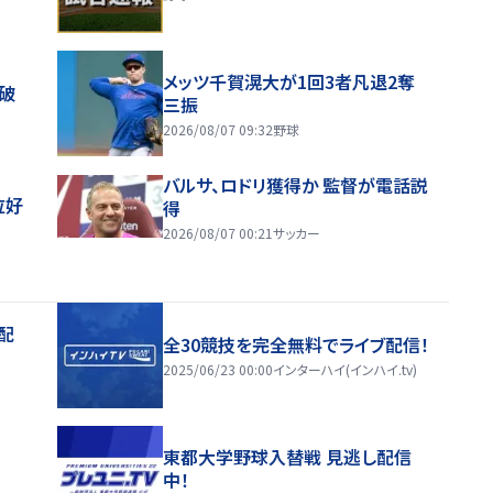
メッツ千賀滉大が1回3者凡退2奪
破
三振
2026/08/07 09:32
野球
バルサ、ロドリ獲得か 監督が電話説
位好
得
2026/08/07 00:21
サッカー
配
全30競技を完全無料でライブ配信！
2025/06/23 00:00
インターハイ(インハイ.tv)
東都大学野球入替戦 見逃し配信
中！