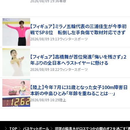
2026/08/09 19:36
卓球
【フィギュア】ミラノ五輪代表の三浦佳生が今季初
戦でSP８位 転倒し左手負傷で取材対応できず
2026/08/09 19:13
ウィンタースポーツ
【フィギュア】高橋舞が首位発進「悔いを残さず」２
年ぶりの全日本へラストイヤーに懸ける
2026/08/09 18:22
ウィンタースポーツ
【陸上】今年７月に31歳となった女子100m障害日
本新の中島ひとみ「年齢を重ねることは…」
2026/08/09 16:29
陸上
TOP
バスケットボール
琉球の脇真大がロスでつかの間のオフを過ごす「