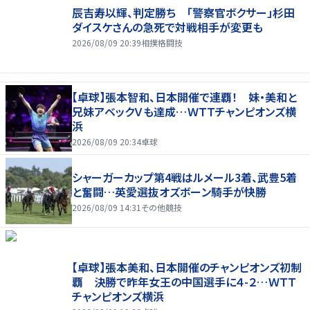
辰吉寿以輝、判定勝ち 「警察官ボクサー」杉田
ダイスケさんの急死で対戦相手が変更も
2026/08/09 20:39
相撲格闘技
【卓球】張本智和、日本開催で連覇！ 妹・美和と
兄妹アベックＶも達成…ＷＴＴチャンピオンズ横
浜
2026/08/09 20:34
卓球
シャーガーカップ第4戦はルメール3着、武豊5着
と奮闘…英愛選抜オズボーン騎手が快勝
2026/08/09 14:31
その他競技
【卓球】張本美和、日本開催のチャンピオンズ初制
覇 決勝で昨年女王の中国選手に４-２…ＷＴＴ
チャンピオンズ横浜