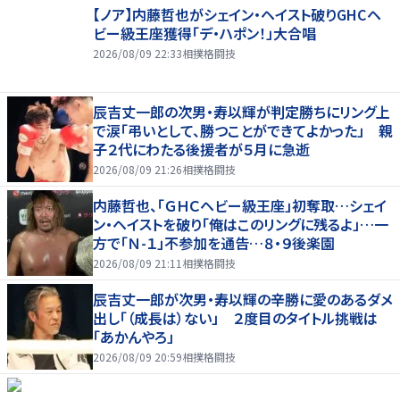
【ノア】内藤哲也がシェイン・ヘイスト破りGHCヘ
ビー級王座獲得「デ・ハポン！」大合唱
2026/08/09 22:33
相撲格闘技
辰吉丈一郎の次男・寿以輝が判定勝ちにリング上
で涙「弔いとして、勝つことができてよかった」 親
子２代にわたる後援者が５月に急逝
2026/08/09 21:26
相撲格闘技
内藤哲也、「ＧＨＣヘビー級王座」初奪取…シェイ
ン・ヘイストを破り「俺はこのリングに残るよ」…一
方で「Ｎ-１」不参加を通告…８・９後楽園
2026/08/09 21:11
相撲格闘技
辰吉丈一郎が次男・寿以輝の辛勝に愛のあるダメ
出し「（成長は）ない」 ２度目のタイトル挑戦は
「あかんやろ」
2026/08/09 20:59
相撲格闘技