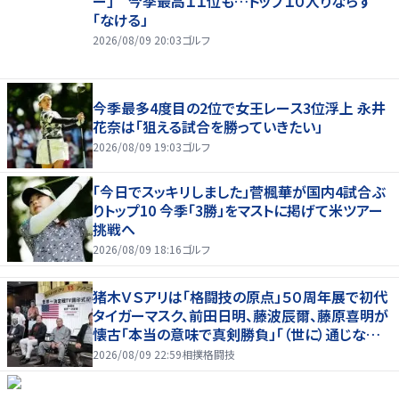
ー」 今季最高１１位も…トップ１０入りならず
「なける」
2026/08/09 20:03
ゴルフ
今季最多4度目の2位で女王レース3位浮上 永井
花奈は「狙える試合を勝っていきたい」
2026/08/09 19:03
ゴルフ
「今日でスッキリしました」菅楓華が国内4試合ぶ
りトップ10 今季「3勝」をマストに掲げて米ツアー
挑戦へ
2026/08/09 18:16
ゴルフ
猪木ＶＳアリは「格闘技の原点」５０周年展で初代
タイガーマスク、前田日明、藤波辰爾、藤原喜明が
懐古「本当の意味で真剣勝負」「（世に）通じない
歯がゆさも」
2026/08/09 22:59
相撲格闘技