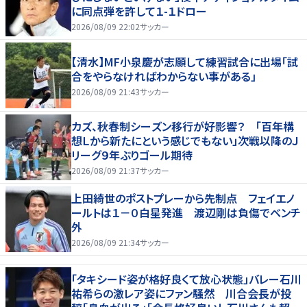
に同点弾を許して１-１ドロー
2026/08/09 22:02
サッカー
【清水】MF小泉慶が志願して練習試合に出場「試
合をやらなければわからない事がある」
2026/08/09 21:43
サッカー
カズ、秋春制シーズン移行が好影響？ 「百年構
想Ｌから新たにという感じでもない」次戦以降のＪ
リーグ９年ぶりゴール期待
2026/08/09 21:37
サッカー
上田綺世のポストプレーから先制点 フェイエノ
ールトは１－０白星発進 渡辺剛は負傷でベンチ
外
2026/08/09 21:34
サッカー
「タキシード姿が格好良くて放心状態」バレー石川
祐希らの激レア姿にファン騒然 川合会長が投