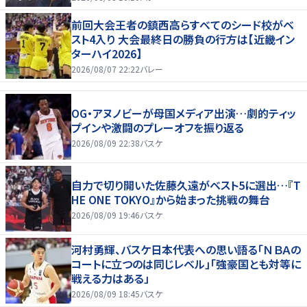
前回大会王者の鎮西高らすべてのシード校がベ
スト4入り 大会最終日の勝負の行方は【近畿イン
ターハイ2026】
2026/08/07 22:22
バレー
OG・アヌノビーが母国メディア出演…劇的ティッ
プインや激闘のプレーオフを振り返る
2026/08/09 22:38
バスケ
自力で切り開いた佐藤久遠がベスト5に選出…『T
HE ONE TOKYO』から始まった挑戦の舞台
2026/08/09 19:46
バスケ
河村勇輝、バスケ日本代表への思い語る「ＮＢＡの
コートに立つのは同じレベル」「強豪国とも対等に
戦える力はある」
2026/08/09 18:45
バスケ