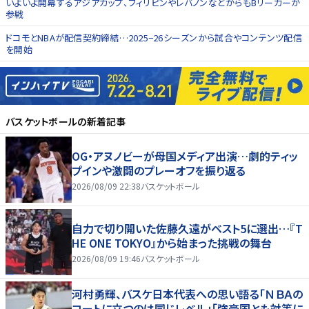
いよいよ開幕するアジアカップ、フィリピンやレバノンなどからもBリーガーが
参戦
ドコモとNBAが配信契約締結…2025−26シーズンから試合やコンテンツ配信
を開始
バスケットボール
の新着記事
OG・アヌノビーが母国メディア出演…劇的ティッ
プインや激闘のプレーオフを振り返る
2026/08/09 22:38
バスケットボール
自力で切り開いた佐藤久遠がベスト5に選出…『T
HE ONE TOKYO』から始まった挑戦の舞台
2026/08/09 19:46
バスケットボール
河村勇輝、バスケ日本代表への思い語る「ＮＢＡの
コートに立つのは同じレベル」「強豪国とも対等に