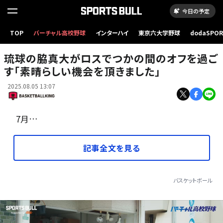
今日の予定
TOP
バーチャル高校野球
インターハイ
東京六大学野球
dodaSPO
ロスで充実したオフを過ごした琉球の脇真大［写真］＝B.LEAGUE
（新しいタブ
琉球の脇真大がロスでつかの間のオフを過ご
す「素晴らしい機会を頂きました」
2025.08.05 13:07
7月…
記事全文を見る
バスケットボール