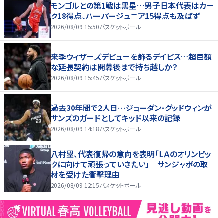
モンゴルとの第1戦は黒星…男子日本代表はカー
ク18得点、ハーパージュニア15得点も及ばず
2026/08/09 15:50
バスケットボール
来季ウィザーズデビューを飾るデイビス…超巨額
な延長契約は開幕後まで持ち越しか？
2026/08/09 15:45
バスケットボール
過去30年間で2人目…ジョーダン・グッドウィンが
サンズのガードとしてキッド以来の記録
2026/08/09 14:18
バスケットボール
八村塁、代表復帰の意向を表明「ＬＡのオリンピッ
クに向けて頑張っていきたい」 サンジャポの取
材を受けた衝撃理由
2026/08/09 12:15
バスケットボール