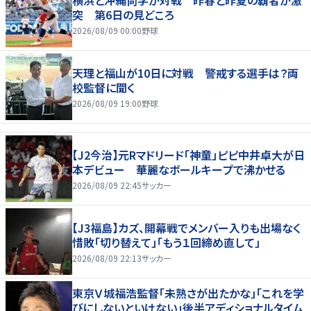
突 第6日の見どころ
2026/08/09 00:00
野球
天理と福山が10日に対戦 警戒する選手は？両
校監督に聞く
2026/08/09 19:00
野球
【J2今治】元Rマドリード「神童」ピピ中井卓大が日
本デビュー 華麗なボールキープで沸かせる
2026/08/09 22:45
サッカー
【J3福島】カズ、開幕戦でメンバー入りも出場なく
惜敗「切り替えて」「もう１回締め直して」
2026/08/09 22:13
サッカー
東京Ｖ城福浩監督「未熟さが出たかな」「これを学
びにしないといけない」後半アディショナルタイム