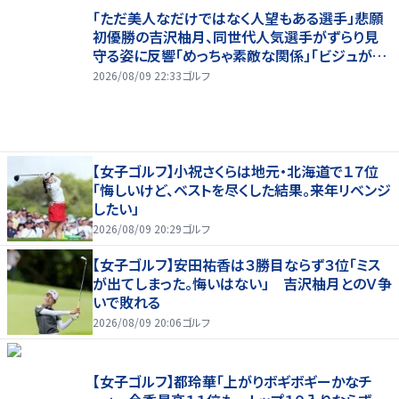
「ただ美人なだけではなく人望もある選手」悲願
初優勝の吉沢柚月、同世代人気選手がずらり見
守る姿に反響「めっちゃ素敵な関係」「ビジュが良
すぎてびっくり」
2026/08/09 22:33
ゴルフ
【女子ゴルフ】小祝さくらは地元・北海道で１７位
「悔しいけど、ベストを尽くした結果。来年リベンジ
したい」
2026/08/09 20:29
ゴルフ
【女子ゴルフ】安田祐香は３勝目ならず３位「ミス
が出てしまった。悔いはない」 吉沢柚月とのＶ争
いで敗れる
2026/08/09 20:06
ゴルフ
【女子ゴルフ】都玲華「上がりボギボギーかなチ