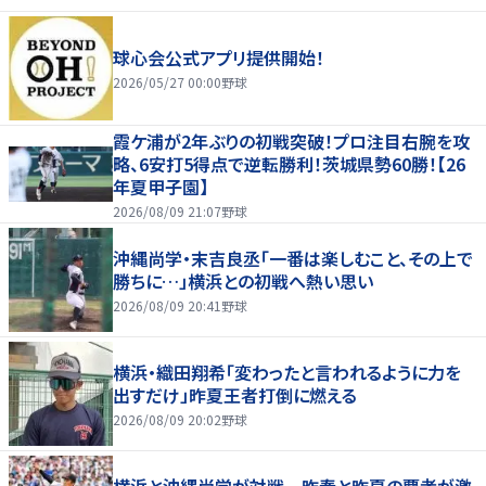
球心会公式アプリ提供開始！
2026/05/27 00:00
野球
霞ケ浦が2年ぶりの初戦突破！プロ注目右腕を攻
略、6安打5得点で逆転勝利！茨城県勢60勝！【26
年夏甲子園】
2026/08/09 21:07
野球
沖縄尚学・末吉良丞「一番は楽しむこと、その上で
勝ちに…」横浜との初戦へ熱い思い
2026/08/09 20:41
野球
横浜・織田翔希「変わったと言われるように力を
出すだけ」昨夏王者打倒に燃える
2026/08/09 20:02
野球
横浜と沖縄尚学が対戦 昨春と昨夏の覇者が激