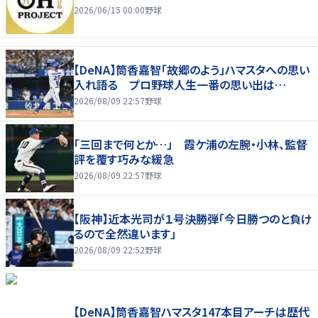
2026/06/15 00:00
野球
【DeNA】筒香嘉智「故郷のよう」ハマスタへの思い
入れ語る プロ野球人生一番の思い出は…
2026/08/09 22:57
野球
「三回まで何とか…」 霞ケ浦の左腕・小林、監督
評を覆す巧みな緩急
2026/08/09 22:57
野球
【阪神】近本光司が１号決勝弾「今日勝つのと負け
るので全然違います」
2026/08/09 22:52
野球
【DeNA】筒香嘉智ハマスタ147本目アーチは歴代