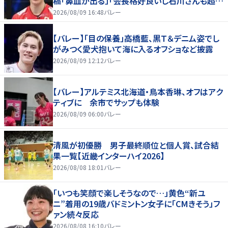
稿「鼻血が出る」「会長格好良いし石川さんも超格
好いい」
2026/08/09 16:48
バレー
【バレー】「目の保養」高橋藍、黒Ｔ＆デニム姿でし
がみつく愛犬抱いて海に入るオフショなど披露
2026/08/09 12:12
バレー
【バレー】アルテミス北海道・鳥本香琳、オフはアク
ティブに 余市でサップも体験
2026/08/09 06:00
バレー
清風が初優勝 男子最終順位と個人賞、試合結
果一覧【近畿インターハイ2026】
2026/08/08 18:01
バレー
「いつも笑顔で楽しそうなので…」黄色“新ユ
ニ”着用の19歳バドミントン女子に「CMきそう」フ
ァン続々反応
2026/08/08 16:10
バレー