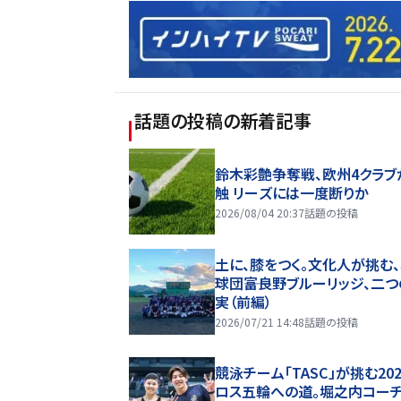
話題の投稿
の新着記事
鈴木彩艶争奪戦、欧州4クラブ
触 リーズには一度断りか
2026/08/04 20:37
話題の投稿
土に、膝をつく。文化人が挑む
球団――富良野ブルーリッジ、二
実（前編）
2026/07/21 14:48
話題の投稿
競泳チーム「TASC」が挑む20
ロス五輪への道。堀之内コー