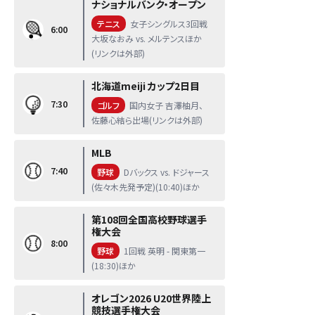
ナショナルバンク・オープン
テニス
女子シングルス3回戦
6:00
大坂なおみ vs. メルテンスほか
(リンクは外部)
北海道meiji カップ2日目
7:30
ゴルフ
国内女子 吉澤柚月、
佐藤心結ら出場(リンクは外部)
MLB
7:40
野球
Dバックス vs. ドジャース
(佐々木先発予定)(10:40)ほか
第108回全国高校野球選手
権大会
8:00
野球
1回戦 英明 - 関東第一
(18:30)ほか
オレゴン2026 U20世界陸上
競技選手権大会