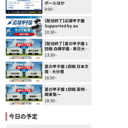
ボールほか
9:00~
【配信終了】応援甲子園
Supported by au
10:30~
【配信終了】夏の甲子園 1
回戦 白樺学園 - 東日大昌
平
13:30~
夏の甲子園 1回戦 日本文
理 - 大分商
16:00~
夏の甲子園 1回戦 英明 -
関東第一
18:30~
今日の予定