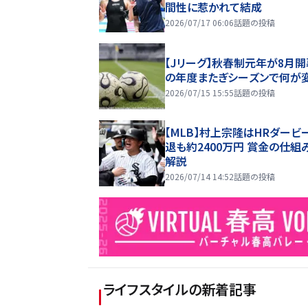
間性に惹かれて結成
2026/07/17 06:06
話題の投稿
【Jリーグ】秋春制元年が8月開
の年度またぎシーズンで何が
2026/07/15 15:55
話題の投稿
【MLB】村上宗隆はHRダービ
退も約2400万円 賞金の仕組
解説
2026/07/14 14:52
話題の投稿
ライフスタイル
の新着記事