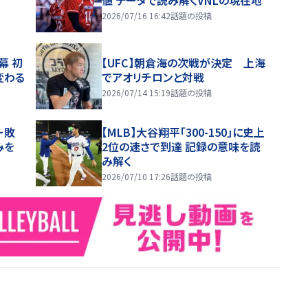
2026/07/16 16:42
話題の投稿
幕 初
【UFC】朝倉海の次戦が決定 上海
変わる
でアオリチロンと対戦
2026/07/14 15:19
話題の投稿
ー敗
【MLB】大谷翔平「300-150」に史上
みを
2位の速さで到達 記録の意味を読
み解く
2026/07/10 17:26
話題の投稿