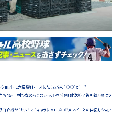
ルショットに大反響！レースにたくさんの"〇〇"が…？
向坂46・上村ひなのらとのショットを公開！放送終了後も続く縁にフ
・野口衣織が”サンリオ”キャラにメロメロ!?メンバーとの仲良しショッ