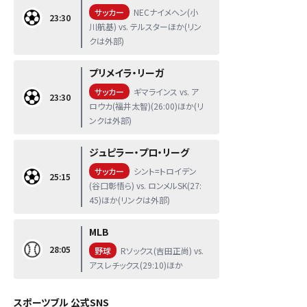
サッカー
NECナイメヘン(小
23:30
川航基) vs. テルスターほか(リン
クは外部)
プリメイラ・リーガ
サッカー
ギマラインス vs. ア
23:30
ロウカ(福井太智)(26:00)ほか(リ
ンクは外部)
ジュピラー・プロ・リーグ
サッカー
シント=トロイデン
25:15
(谷口彰悟ら) vs. ロンメルSK(27:
45)ほか(リンクは外部)
MLB
28:05
野球
Rソックス(吉田正尚) vs.
アスレチックス(29:10)ほか
スポーツブル 公式SNS