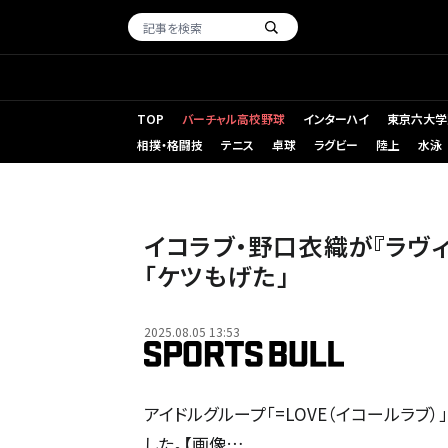
TOP
バーチャル高校野球
インターハイ
東京六大学
相撲・格闘技
テニス
卓球
ラグビー
陸上
水泳
イコラブ・野口衣織が『ラヴィ
「ケツもげた」
2025.08.05 13:53
アイドルグループ「=LOVE（イコールラブ）」
した。【画像…