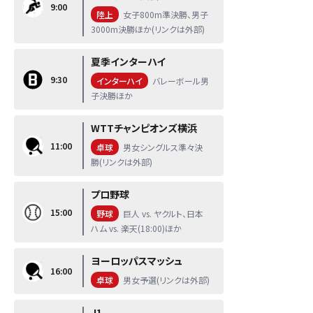
9:00
陸上
女子800m準決勝、男子
3000m決勝ほか(リンクは外部)
夏季インターハイ
9:30
インターハイ
バレーボール男
子決勝ほか
WTTチャンピオンズ横浜
11:00
卓球
男女シングルス準々決
勝(リンクは外部)
プロ野球
15:00
野球
巨人 vs. ヤクルト、日本
ハム vs. 楽天(18:00)ほか
ヨーロッパスマッシュ
16:00
卓球
男女予選(リンクは外部)
J1