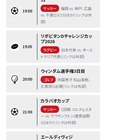
サッカー
福岡 vs. 神戸、広島
19:00
vs. 千葉(19:15)ほか(リンクは外
部)
リポビタンDチャレンジカッ
プ2026
19:05
ラグビー
日本代表 vs. オース
トラリア代表(リンクは外部)
ウィンダム選手権3日目
20:00
ゴルフ
米国男子 松山英樹、
久常涼ら出場(リンクは外部)
カラバオカップ
サッカー
1回戦 コルチェスタ
21:00
ー vs. サウサンプトン(菅原由勢
ら)ほか(リンクは外部)
エールディヴィジ