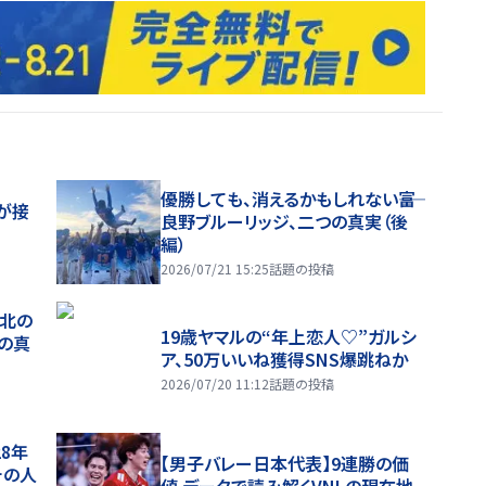
優勝しても、消えるかもしれない――富
が接
良野ブルーリッジ、二つの真実（後
編）
2026/07/21 15:25
話題の投稿
、北の
19歳ヤマルの“年上恋人♡”ガルシ
つの真
ア、50万いいね獲得SNS爆跳ねか
2026/07/20 11:12
話題の投稿
28年
【男子バレー日本代表】9連勝の価
チの人
値 データで読み解くVNLの現在地