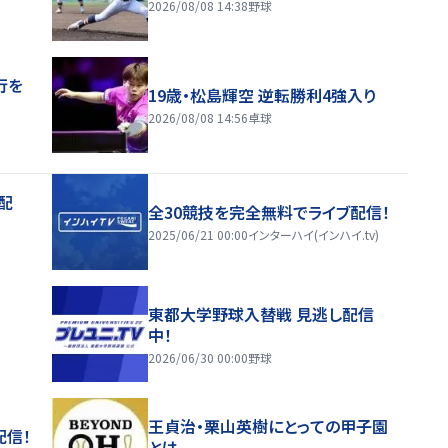
2026/08/08 14:38
野球
行を
19歳・松島輝空 逆転勝利4強入り
2026/08/08 14:56
卓球
配
全30競技を完全無料でライブ配信！
2025/06/21 00:00
インターハイ(インハイ.tv)
東都大学野球入替戦 見逃し配信
中！
2026/06/30 00:00
野球
王貞治・栗山英樹にとっての甲子園
配信！
とは