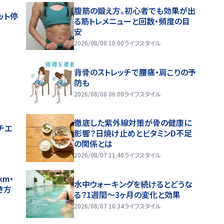
腹筋の鍛え方。初心者でも効果が出
ット停
る筋トレメニューと回数・頻度の目
安
2026/08/08 10:00
ライフスタイル
背骨のストレッチで腰痛・肩こりの予
防も
2026/08/08 06:00
ライフスタイル
徹底した紫外線対策が骨の健康に
チエ
影響？日焼け止めとビタミンD不足
の関係とは
2026/08/07 11:40
ライフスタイル
m・
水中ウォーキングを続けるとどうな
き方
る？1週間～3ヶ月の変化と効果
2026/08/07 10:34
ライフスタイル