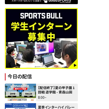
今日の配信
【配信終了】夏の甲子園 1
回戦 遊学館 - 青森山田
8:00~
夏季インターハイ バレー