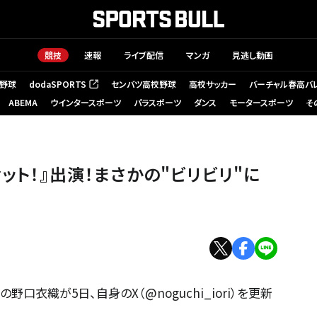
競技
速報
ライブ配信
マンガ
見逃し動画
野球
dodaSPORTS
センバツ高校野球
高校サッカー
バーチャル春高バ
（新しいタブで開く）
ABEMA
ウインタースポーツ
パラスポーツ
ダンス
モータースポーツ
そ
ット！』出演！まさかの"ビリビリ"に
の野口衣織が5日、自身のX（@noguchi_iori）を更新