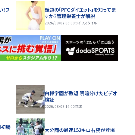
い！フ
話題の「PFCダイエット」を知ってま
すか？管理栄養士が解説
2026/08/07 06:00
ライフスタイル
白樺学園が敗退 明暗分けたビデオ
検証
2026/08/08 16:00
野球
園初勝
大分商の最速152キロ右腕が登場