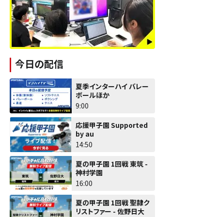
今日の配信
夏季インターハイ バレー
ボールほか
9:00
応援甲子園 Supported
by au
14:50
夏の甲子園 1回戦 東筑 -
神村学園
16:00
夏の甲子園 1回戦 聖隷ク
リストファー - 佐野日大