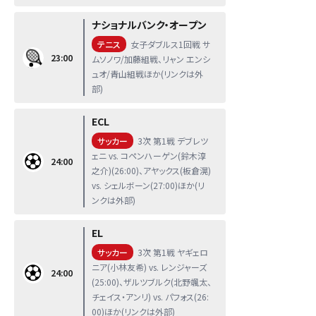
ナショナルバンク・オープン
テニス
女子ダブルス1回戦 サ
23:00
ムソノワ/加藤組戦、リャン エンシ
ュオ/青山組戦ほか(リンクは外
部)
ECL
サッカー
3次 第1戦 デブレツ
ェニ vs. コペンハーゲン(鈴木淳
24:00
之介)(26:00)、アヤックス(板倉滉)
vs. シェルボーン(27:00)ほか(リ
ンクは外部)
EL
サッカー
3次 第1戦 ヤギェロ
ニア(小林友希) vs. レンジャーズ
24:00
(25:00)、ザルツブルク(北野颯太、
チェイス・アンリ) vs. パフォス(26:
00)ほか(リンクは外部)