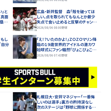
い」と
広島・新井監督 森「殻を破ってほ
く真面
しい。点を取られてもなんとか最少
本塁打
失点で食い止めると反撃のチャンス
もあるので」【一問一答】
2026/08/06 08:00
野球
てもし
「え！？いたのかよ！」ＺＯＺＯマリン降
「自分
臨の１９歳世界的アイドルの激カワ
始球式にファン騒然「ぴょこぴょこし
て激かわ」「お顔が小さかった」
2026/08/06 07:43
野球
札幌日大・安井マネジャー「一番悔
しいのは選手」裏方の矜持涙なし
次のステージは「野球に関係する仕