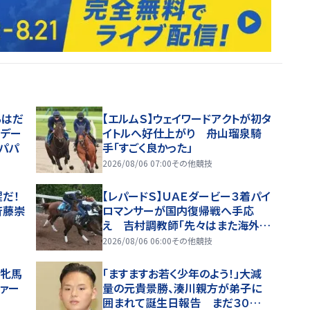
ちはだ
【エルムＳ】ウェイワードアクトが初タ
のデー
イトルへ好仕上がり 舟山瑠泉騎
パパ
手「すごく良かった」
2026/08/06 07:00
その他競技
醒だ！
【レパードＳ】ＵＡＥダービー３着パイ
斉藤崇
ロマンサーが国内復帰戦へ手応
え 吉村調教師「先々はまた海外に
行きたい」
2026/08/06 06:00
その他競技
は牝馬
「ますますお若く少年のよう！」大減
ァー
量の元貴景勝、湊川親方が弟子に
囲まれて誕生日報告 まだ３０