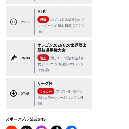
MLB
野球
カブス(鈴木誠也)vs. ブ
25:35
ルージェイズ(岡本和真)(27:20)
ほか
オレゴン2026 U20世界陸上
競技選手権大会
26:00
陸上
男子100m(清水空跳)、
女子800m(久保凛)ほか(リンク
は外部)
リーグ杯
サッカー
ブリストル・C(平河
27:45
悠) vs. ウォルソール(リンクは外
部)
スポーツブル 公式SNS