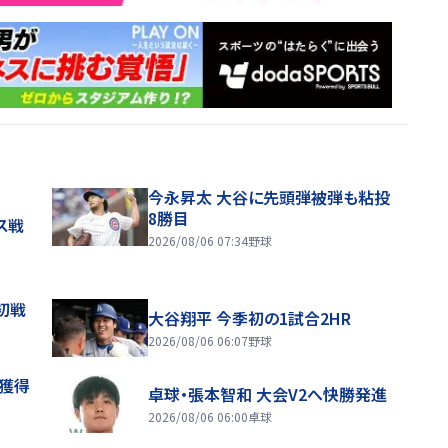
今永昇太 大谷に先頭弾被弾も粘投
8勝目
ス戦
2026/08/06 07:34
野球
初戦
大谷翔平 今季初の1試合2HR
2026/08/06 06:07
野球
来獲得
卓球・張本智和 大会V2へ快勝発進
2026/08/06 06:00
卓球