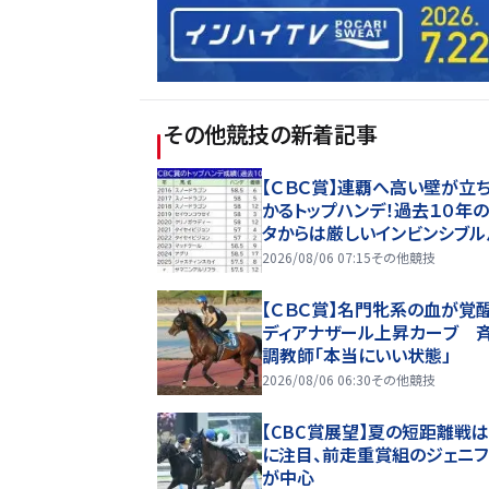
その他競技
の新着記事
【ＣＢＣ賞】連覇へ高い壁が立
かるトップハンデ！過去１０年
タからは厳しいインビンシブル
2026/08/06 07:15
その他競技
【ＣＢＣ賞】名門牝系の血が覚
ディアナザール上昇カーブ 
調教師「本当にいい状態」
2026/08/06 06:30
その他競技
【CBC賞展望】夏の短距離戦
に注目、前走重賞組のジェニフ
が中心