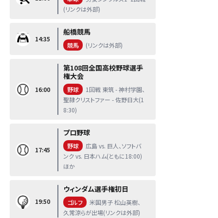
(リンクは外部)
船橋競馬
14:35
競馬
(リンクは外部)
第108回全国高校野球選手
権大会
16:00
野球
1回戦 東筑 - 神村学園、
聖隷クリストファー - 佐野日大(1
8:30)
プロ野球
野球
広島 vs. 巨人、ソフトバ
17:45
ンク vs. 日本ハム(ともに18:00)
ほか
ウィンダム選手権初日
19:50
ゴルフ
米国男子 松山英樹、
久常涼らが出場(リンクは外部)