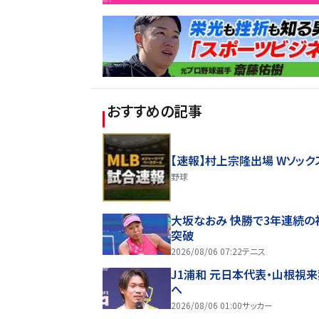
おすすめの記事
【速報】村上宗隆出場 Wソック
野球
大坂なおみ 快勝で3年連続の
突破
2026/08/06 07:22
テニス
J1浦和 元日本代表・山根視
へ
2026/08/06 01:00
サッカー