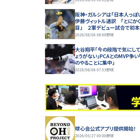
阪神・ガルシアは「日本人っぽ
伊藤ヴィットル通訳 「とにか
目」 ２軍デビュー試合で初
もしみじみ「夢のようだ」
2026/08/06 08:00
野球
大谷翔平「今の段階で気にし
ょうがない」PCAとのMVP争い
のやることに集中」
2026/08/06 07:53
野球
球心会公式アプリ提供開始！
2026/05/27 00:00
野球