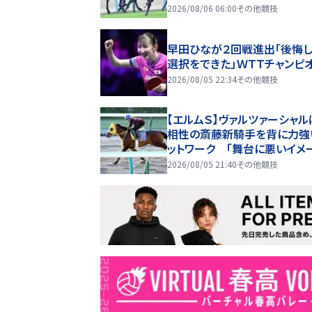
2026/08/06 06:00
その他競技
早田ひなが２回戦進出「後悔
選択をできた」ＷＴＴチャンピ
2026/08/05 22:34
その他競技
【エルムＳ】ヴァルツァーシャル
相性の斎藤新騎手を背に力強
ットワーク 「舞台に悪いイメ
はない」
2026/08/05 21:40
その他競技