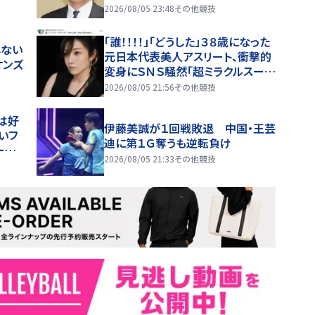
歳 「一番若く見える」
2026/08/05 23:48
その他競技
「誰！！！！」「どうした」３８歳になった
しない
元日本代表美人アスリート、衝撃的
オンズ
変身にＳＮＳ騒然「超ミラクルスーパ
ー美しすぎる」
2026/08/05 21:56
その他競技
は好
伊藤美誠が１回戦敗退 中国・王芸
いフ
迪に第１Ｇ奪うも逆転負け
ージ
2026/08/05 21:33
その他競技