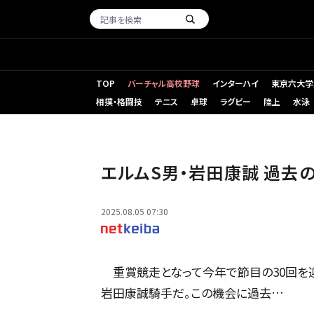
TOP
バーチャル高校野球
インターハイ
東京六大学
相撲・格闘技
テニス
卓球
ラグビー
陸上
水泳
17年のエルムSを制したロンドンタウン(17年8月撮影、ユ
エルムS男・岩田康誠 過去
2025.08.05 07:30
重賞競走となって今年で節目の30回を迎
岩田康誠騎手だ。この機会に過去…