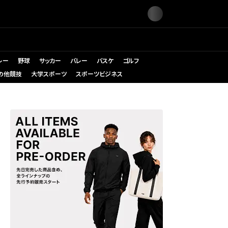
レー
野球
サッカー
バレー
バスケ
ゴルフ
の他競技
大学スポーツ
スポーツビジネス