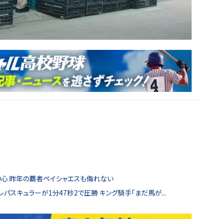
中心 昨年の覇者ペイシャエスも侮れない
レパスキュラーが1分47秒2で圧勝 キング騎手「まだ馬が...