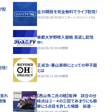
ブ配
全30競技を完全無料でライブ配信！
2025/06/26 00:00
インターハイ(インハイ.tv)
東都大学野球入替戦 見逃し配信
中！
2026/06/30 00:00
野球
王貞治・栗山英樹にとっての甲子園
配信！
とは
2026/06/15 00:00
野球
で見れ
【西山秀二氏の眼】阪神 試合の分
最強
岐点は２－４の三回であまりにも簡
単に５点目を許した場面 前進守
備で勝負を懸けるべきだった
2026/08/06 08:00
野球