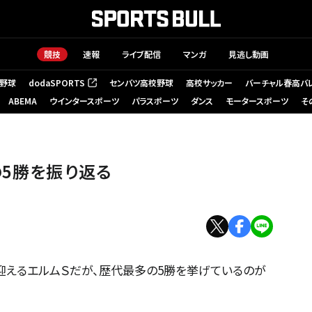
競技
速報
ライブ配信
マンガ
見逃し動画
野球
dodaSPORTS
センバツ高校野球
高校サッカー
バーチャル春高バ
（新しいタブで開く）
ABEMA
ウインタースポーツ
パラスポーツ
ダンス
モータースポーツ
そ
ーザー提供：馬なり男爵さん)
の5勝を振り返る
えるエルムＳだが、歴代最多の5勝を挙げているのが