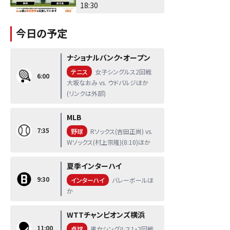
18:30
今日の予定
ナショナルバンク・オープン
テニス
女子シングルス2回戦
6:00
大坂なおみ vs. ウドバルジほか
(リンクは外部)
MLB
7:35
野球
Rソックス(吉田正尚) vs.
Wソックス(村上宗隆)(8:10)ほか
夏季インターハイ
9:30
インターハイ
バレーボールほ
か
WTTチャンピオンズ横浜
11:00
卓球
男女シングルス1・2回戦