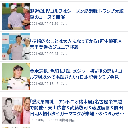
混迷のLIVゴルフはシーズン終盤戦 トランプ大統
領のコースで開催
2026/08/06 07:50
ゴルフ
「技術的なことは大人になってから」笹生優花×
宮里美香のジュニア談義
2026/08/06 06:45
ゴルフ
桑木志帆、色紙に「輝」メジャー初Ｖ後の思い「ゴ
ルフ場以外でも輝きたい」日本記者クラブ会見
2026/08/05 19:17
ゴルフ
「燃える闘魂 アントニオ猪木展」名古屋栄三越
で開催…天山広吉＆武藤敬司＆藤波辰爾＆前田
日明＆初代タイガーマスクが来場…８・２６から９・
７まで
2026/08/06 09:49
相撲格闘技