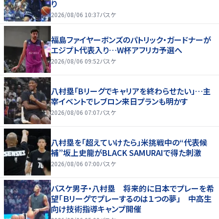
り
2026/08/06 10:37
バスケ
福島ファイヤーボンズのパトリック・ガードナーが
エジプト代表入り…W杯アフリカ予選へ
2026/08/06 09:52
バスケ
八村塁「Bリーグでキャリアを終わらせたい」…主
宰イベントでレブロン来日プランも明かす
2026/08/06 07:07
バスケ
八村塁を「超えていけたら」米挑戦中の“代表候
補”坂上史龍がBLACK SAMURAIで得た刺激
2026/08/06 07:00
バスケ
バスケ男子・八村塁 将来的に日本でプレーを希
望「Ｂリーグでプレーするのは１つの夢」 中高生
向け技術指導キャンプ開催