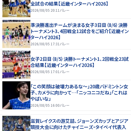
全試合の結果【近畿インターハイ2026】
2026/08/05 20:11
バレー
準決勝進出チームが決まる女子3日目（8/6）決勝
トーナメント3、4回戦全12試合をご紹介【近畿イン
ターハイ2026】
2026/08/05 17:31
バレー
女子2日目（8/5）決勝トーナメント1、2回戦全23試
合結果【近畿インターハイ2026】
2026/08/05 17:01
バレー
「この笑顔は破壊力あるな〜」20歳バドミントン女
子、カメラに向かって…「ニッコニコだね」「これは
やばいな」
2026/08/05 16:00
バレー
滋賀レイクスの游艾喆、ジョーンズカップとアジア
競技大会に向けたチャイニーズ・タイペイ代表入