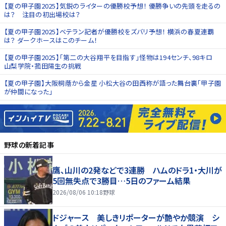
【夏の甲子園2025】気鋭のライターの優勝校予想！ 優勝争いの先頭を走るの
は？ 注目の初出場校は？
【夏の甲子園2025】ベテラン記者が優勝校をズバリ予想！ 横浜の春夏連覇
は？ ダークホースはこのチーム！
【夏の甲子園2025】「第二の大谷翔平を目指す」怪物は194センチ、98キロ
山梨学院・菰田陽生の挑戦
【夏の甲子園】大阪桐蔭から金星 小松大谷の田西称が語った舞台裏「甲子園
が仲間になった」
野球
の新着記事
鷹、山川の2発などで3連勝 ハムのドラ1・大川が
5回無失点で3勝目…5日のファーム結果
2026/08/06 10:18
野球
ドジャース 美しきリポーターが艶やか競演 シ