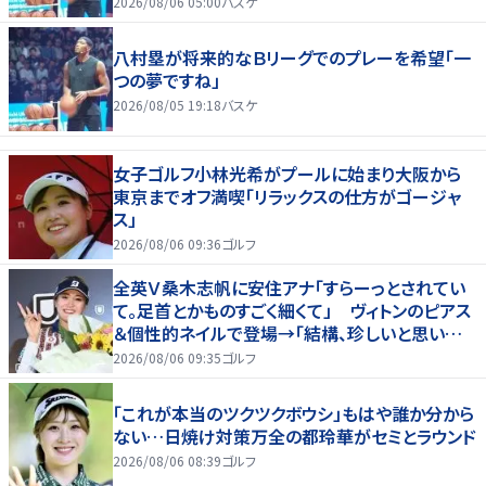
2026/08/06 05:00
バスケ
八村塁が将来的なＢリーグでのプレーを希望「一
つの夢ですね」
2026/08/05 19:18
バスケ
女子ゴルフ小林光希がプールに始まり大阪から
東京までオフ満喫「リラックスの仕方がゴージャ
ス」
2026/08/06 09:36
ゴルフ
全英Ｖ桑木志帆に安住アナ「すらーっとされてい
て。足首とかものすごく細くて」 ヴィトンのピアス
＆個性的ネイルで登場→「結構、珍しいと思いま
す」
2026/08/06 09:35
ゴルフ
「これが本当のツクツクボウシ」もはや誰か分から
ない…日焼け対策万全の都玲華がセミとラウンド
2026/08/06 08:39
ゴルフ