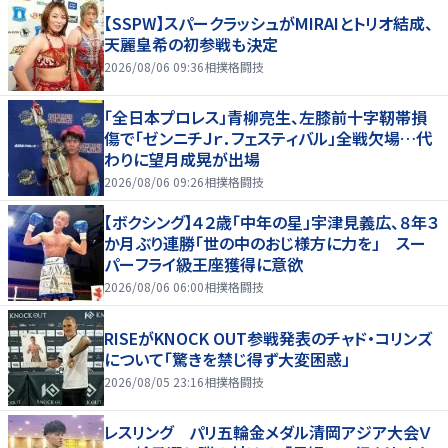
【SSPW】スパークラッシュがMIRAIとトリオ結成、
天麗皇希の初参戦も決定
2026/08/06 09:36
相撲格闘技
「全日本プロレス」青柳亮生、左膝前十字靭帯損
傷で「ゼンニチＪｒ．フェスティバル」全戦欠場…代
わりに望月成晃が出場
2026/08/06 09:26
相撲格闘技
【ボクシング】４２歳「中年の星」宇津見義広、８年３
か月ぶり連勝「世の中のおじ様方に力を」 スー
パーフライ級王座獲得に意欲
2026/08/06 06:00
相撲格闘技
RISEがKNOCK OUT参戦発表のチャド・コリンズ
について「驚きを禁じ得ず大変困惑」
2026/08/05 23:16
相撲格闘技
レスリング パリ五輪金メダル清岡アジア大会Ｖ