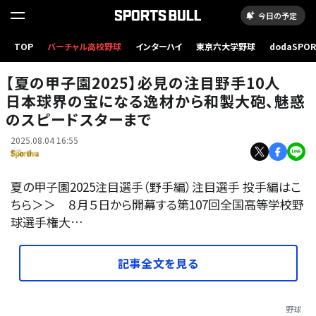
今日の予定
TOP
バーチャル高校野球
インターハイ
東京六大学野球
dodaSPO
（新しいタブ
【夏の甲子園2025】必見の注目野手10人
日本球界の宝になる逸材から和製大砲、魅惑
のスピードスターまで
2025.08.04 16:55
夏の甲子園2025注目選手（野手編）注目選手 投手編はこ
ちら＞＞ ８月５日から開幕する第107回全国高等学校野
球選手権大…
記事全文を見る
野球