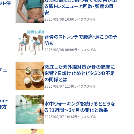
ット停
る筋トレメニューと回数・頻度の目
安
2026/08/08 10:00
ライフスタイル
背骨のストレッチで腰痛・肩こりの予
防も
2026/08/08 06:00
ライフスタイル
徹底した紫外線対策が骨の健康に
チエ
影響？日焼け止めとビタミンD不足
の関係とは
2026/08/07 11:40
ライフスタイル
m・
水中ウォーキングを続けるとどうな
き方
る？1週間～3ヶ月の変化と効果
2026/08/07 10:34
ライフスタイル