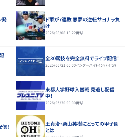
ン発
ド軍が7連敗 悪夢の逆転サヨナラ負
け
2026/08/08 13:22
野球
配
全30競技を完全無料でライブ配信！
2025/06/21 00:00
インターハイ(インハイ.tv)
東都大学野球入替戦 見逃し配信
中！
2026/06/30 00:00
野球
王貞治・栗山英樹にとっての甲子園
配信！
とは
2026/06/15 00:00
野球