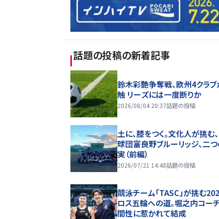
話題の投稿
の新着記事
鈴木彩艶争奪戦、欧州4クラブ
触 リーズには一度断りか
2026/08/04 20:37
話題の投稿
土に、膝をつく。文化人が挑む
球団――富良野ブルーリッジ、二
実（前編）
2026/07/21 14:48
話題の投稿
競泳チーム「TASC」が挑む20
ロス五輪への道。堀之内コー
間性に惹かれて結成