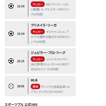
サッカー
NECナイメヘン(小
23:30
川航基) vs. テルスターほか(リン
クは外部)
プリメイラ・リーガ
サッカー
ギマラインス vs. ア
23:30
ロウカ(福井太智)(26:00)ほか(リ
ンクは外部)
ジュピラー・プロ・リーグ
サッカー
シント=トロイデン
25:15
(谷口彰悟ら) vs. ロンメルSK(27:
45)ほか(リンクは外部)
MLB
28:05
野球
Rソックス(吉田正尚) vs.
アスレチックス(29:10)ほか
スポーツブル 公式SNS