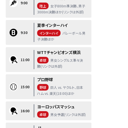
9:00
陸上
女子800m準決勝、男子
3000m決勝ほか(リンクは外部)
夏季インターハイ
9:30
インターハイ
バレーボール男
子決勝ほか
WTTチャンピオンズ横浜
11:00
卓球
男女シングルス準々決
勝(リンクは外部)
プロ野球
15:00
野球
巨人 vs. ヤクルト、日本
ハム vs. 楽天(18:00)ほか
ヨーロッパスマッシュ
16:00
卓球
男女予選(リンクは外部)
J1