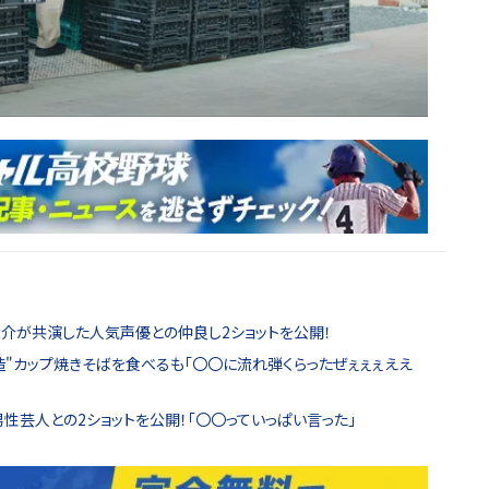
大介が共演した人気声優との仲良し2ショットを公開！
造"カップ焼きそばを食べるも「〇〇に流れ弾くらったぜぇぇぇええ
性芸人との2ショットを公開！「〇〇っていっぱい言った」