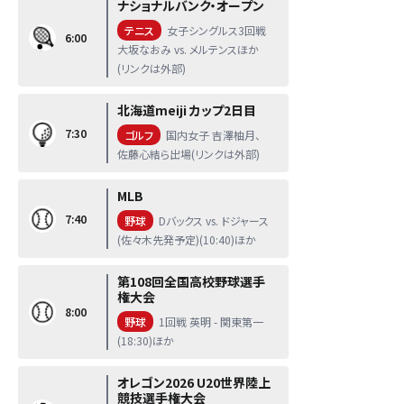
ナショナルバンク・オープン
テニス
女子シングルス3回戦
6:00
大坂なおみ vs. メルテンスほか
(リンクは外部)
北海道meiji カップ2日目
7:30
ゴルフ
国内女子 吉澤柚月、
佐藤心結ら出場(リンクは外部)
MLB
7:40
野球
Dバックス vs. ドジャース
(佐々木先発予定)(10:40)ほか
第108回全国高校野球選手
権大会
8:00
野球
1回戦 英明 - 関東第一
(18:30)ほか
オレゴン2026 U20世界陸上
競技選手権大会