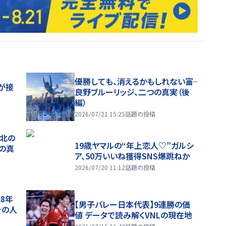
優勝しても、消えるかもしれない――富
が接
良野ブルーリッジ、二つの真実（後
編）
2026/07/21 15:25
話題の投稿
、北の
19歳ヤマルの“年上恋人♡”ガルシ
つの真
ア、50万いいね獲得SNS爆跳ねか
2026/07/20 11:12
話題の投稿
28年
【男子バレー日本代表】9連勝の価
チの人
値 データで読み解くVNLの現在地