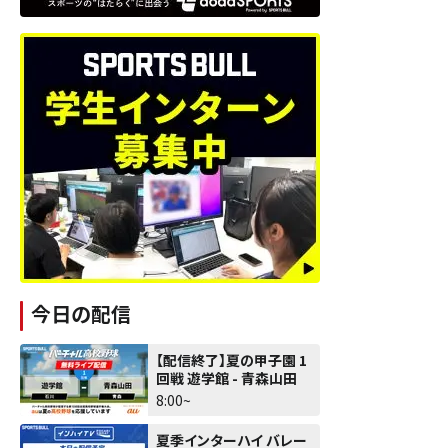
今日の配信
【配信終了】夏の甲子園 1
回戦 遊学館 - 青森山田
8:00~
夏季インターハイ バレー