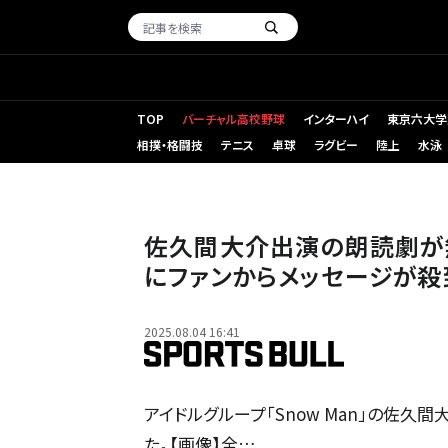
TOP
バーチャル高校野球
インターハイ
東京六大学
相撲・格闘技
テニス
卓球
ラグビー
陸上
水泳
佐久間大介出演の朗読劇が
にファンからメッセージが殺
2025.08.04 16:41
アイドルグループ「Snow Man」の佐久間大
た。【画像】全…