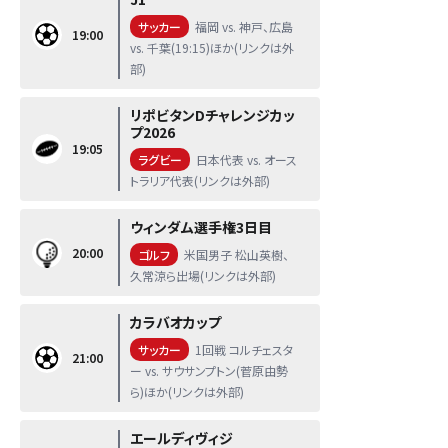
サッカー
福岡 vs. 神戸、広島
19:00
vs. 千葉(19:15)ほか(リンクは外
部)
リポビタンDチャレンジカッ
プ2026
19:05
ラグビー
日本代表 vs. オース
トラリア代表(リンクは外部)
ウィンダム選手権3日目
20:00
ゴルフ
米国男子 松山英樹、
久常涼ら出場(リンクは外部)
カラバオカップ
サッカー
1回戦 コルチェスタ
21:00
ー vs. サウサンプトン(菅原由勢
ら)ほか(リンクは外部)
エールディヴィジ