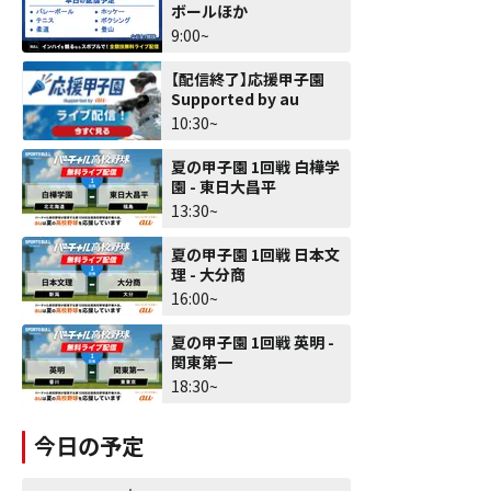
ボールほか
9:00~
【配信終了】応援甲子園
Supported by au
10:30~
夏の甲子園 1回戦 白樺学
園 - 東日大昌平
13:30~
夏の甲子園 1回戦 日本文
理 - 大分商
16:00~
夏の甲子園 1回戦 英明 -
関東第一
18:30~
今日の予定