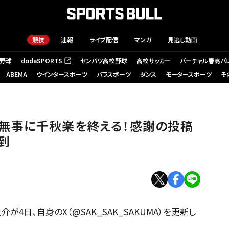
競技
速報
ライブ配信
マンガ
見逃し動画
野球
dodaSPORTS
センバツ高校野球
高校サッカー
バーチャル春高バ
（新しいタブで開く）
ABEMA
ウインタースポーツ
パラスポーツ
ダンス
モータースポーツ
そ
無事に千秋楽を終える！感謝の投稿
到
介が4日、自身のX（@SAK_SAK_SAKUMA）を更新し