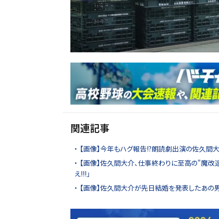
関連記事
【画像】今年もハグ報告!?朗読劇出演の佐久間
【画像】佐久間大介、仕事終わりに至高の"魔改
え!!!」
【画像】佐久間大介が先日結婚を発表したあの男