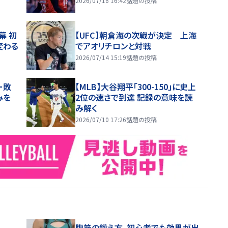
2026/07/16 16:42
話題の投稿
幕 初
【UFC】朝倉海の次戦が決定 上海
変わる
でアオリチロンと対戦
2026/07/14 15:19
話題の投稿
ー敗
【MLB】大谷翔平「300-150」に史上
みを
2位の速さで到達 記録の意味を読
み解く
2026/07/10 17:26
話題の投稿
腹筋の鍛え方。初心者でも効果が出