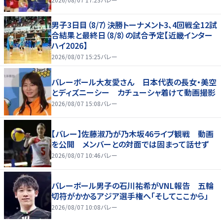
男子3日目（8/7）決勝トーナメント3、4回戦全12試
合結果と最終日（8/8）の試合予定【近畿インター
ハイ2026】
2026/08/07 15:25
バレー
バレーボール大友愛さん 日本代表の長女・美空
とディズニーシー カチューシャ着けて動画撮影
2026/08/07 15:08
バレー
【バレー】佐藤淑乃が乃木坂46ライブ観戦 動画
を公開 メンバーとの対面では固まって話せず
2026/08/07 10:46
バレー
バレーボール男子の石川祐希がVNL報告 五輪
切符がかかるアジア選手権へ「そしてここから」
2026/08/07 10:08
バレー