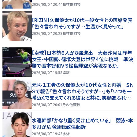
2026/08/07 20:44
相撲格闘技
【RIZIN】久保優太が10代一般女性との再婚発表
「色々言われそうですが…生温かく見守って」
2026/08/07 20:28
相撲格闘技
【卓球】日本勢６人が８強進出 大藤沙月は昨年
女王・中国勢、篠塚大登は世界４位に挑戦 準決
勝で張本智和ＶＳ松島輝空が実現なるか」
2026/08/07 19:58
卓球
元Ｋ-１王者の久保優太が１０代女性と再婚 ＳＮ
Ｓで報告「色々言われそうですが…」も「いつも一
番近くで支えてくれる彼女と共に、笑顔あふれる
家庭を築いていきたい」
2026/08/07 20:01
その他競技
水連幹部「かなり重く受け止めている」 競泳・本
多灯が危険運転致傷起訴
2026/08/07 19:43
水泳