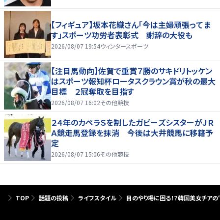
【フィギュア】坂本花織さん「今は主婦頑張ってま
す」スポーツ功労者表彰式 謝辞の大役も
2026/08/07 19:54
ウィンタースポーツ
【注目馬動向】佐賀で重賞７勝のサキドリトッケン
はスポーツ報知杯ロータスクラウン賞が秋の最大
目標 ２冠奪取を目指す
2026/08/07 16:02
その他競技
２４年のカペラＳを制したガビーズシスターがＪＲ
Ａ競走馬登録を抹消 今後は大井競馬に移籍予
定
2026/08/07 15:06
その他競技
TOP
話題の投稿
ライフスタイル
目のやり場に困る！？韓国美女チアの