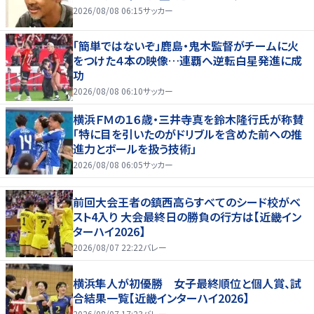
2026/08/08 06:15
サッカー
「簡単ではないぞ」鹿島・鬼木監督がチームに火
をつけた４本の映像…連覇へ逆転白星発進に成
功
2026/08/08 06:10
サッカー
横浜ＦＭの１６歳・三井寺真を鈴木隆行氏が称賛
「特に目を引いたのがドリブルを含めた前への推
進力とボールを扱う技術」
2026/08/08 06:05
サッカー
前回大会王者の鎮西高らすべてのシード校がベ
スト4入り 大会最終日の勝負の行方は【近畿イン
ターハイ2026】
2026/08/07 22:22
バレー
横浜隼人が初優勝 女子最終順位と個人賞、試
合結果一覧【近畿インターハイ2026】
2026/08/07 17:23
バレー