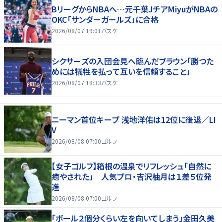
BリーグからNBAへ…元千葉JチアMiyuがNBAの
OKC「サンダーガールズ」に合格
2026/08/07 19:01
バスケ
シクサーズの入団会見へ臨んだブラウン「勝つた
めには犠牲を払って互いを信頼すること」
2026/08/07 18:33
バスケ
ニーマン首位キープ 浅地洋佑は12位に後退／LI
V
2026/08/08 07:00
ゴルフ
【女子ゴルフ】箱根の温泉でリフレッシュ「自然に
癒やされた」 人気プロ・吉沢柚月は１差５位発
進
2026/08/08 07:00
ゴルフ
「ボール２個分くらい左を向いてしまう」金田久美