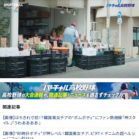
関連記事
【画像】はちきれ寸前！？韓国美女チアの“ボムボディ”にファン熱視線「神スタ
イル」「うわああああ」
【画像】“砂時計ボディ”が神レベル！韓国美女チア、ピタT×デニムの超ヘルシ
ーにファン釘付け