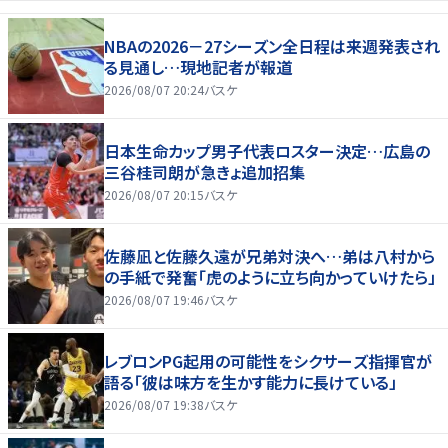
NBAの2026－27シーズン全日程は来週発表され
る見通し…現地記者が報道
2026/08/07 20:24
バスケ
日本生命カップ男子代表ロスター決定…広島の
三谷桂司朗が急きょ追加招集
2026/08/07 20:15
バスケ
佐藤凪と佐藤久遠が兄弟対決へ…弟は八村から
の手紙で発奮「虎のように立ち向かっていけたら」
2026/08/07 19:46
バスケ
レブロンPG起用の可能性をシクサーズ指揮官が
語る「彼は味方を生かす能力に長けている」
2026/08/07 19:38
バスケ