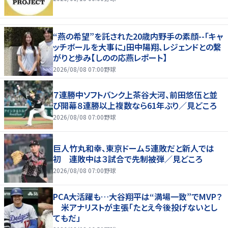
“燕の希望”を託された20歳内野手の素顔--「キャ
ッチボールを大事に」田中陽翔、レジェンドとの繋
がりと歩み【しのの応燕レポート】
2026/08/08 07:00
野球
７連勝中ソフトバンク上茶谷大河、前田悠伍と並
び開幕８連勝以上複数なら61年ぶり／見どころ
2026/08/08 07:00
野球
巨人竹丸和幸、東京ドーム５連敗だと新人では
初 連敗中は３試合で先制被弾／見どころ
2026/08/08 07:00
野球
PCA大活躍も…大谷翔平は“満場一致”でMVP？
米アナリストが主張「たとえ今後投げないとし
てもだ」