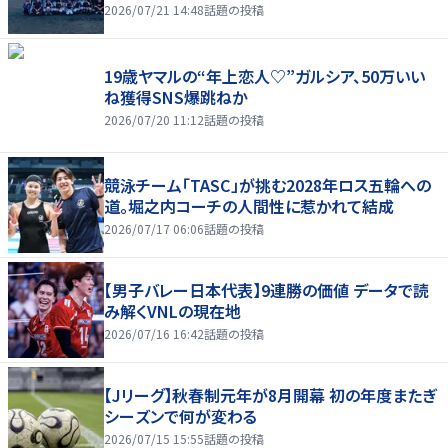
2026/07/21 14:48
話題の投稿
19歳ヤマルの“年上恋人♡”ガルシア、50万いい
ね獲得SNS爆跳ねか
2026/07/20 11:12
話題の投稿
競泳チーム「TASC」が挑む2028年ロス五輪への
道。堀之内コーチの人間性に惹かれて結成
2026/07/17 06:06
話題の投稿
【男子バレー日本代表】9連勝の価値 データで読
み解くVNLの現在地
2026/07/16 16:42
話題の投稿
【Jリーグ】秋春制元年が8月開幕 初の年度またぎ
シーズンで何が変わる
2026/07/15 15:55
話題の投稿