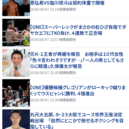
原弘希VS塩川琉斗は契約体重で開催
2026/08/07 23:18
相撲格闘技
【ONE】スーパーレックがまさかの右ひざ負傷でダ
ヤカエフにTKO負け、４連敗で正念場
2026/08/07 22:57
相撲格闘技
元Ｋ-１王者が再婚を報告 お相手は１０代女性
「色々言われそうですが…」「一人の男としてもさ
らに精進」久保優太が報告
2026/08/07 22:45
相撲格闘技
【ONE】優勝候補グレゴリアンがローキック蹴りま
くってウスビャンに勝利、４強進出
2026/08/07 22:30
相撲格闘技
丸元大五郎、９・２３大阪でユース世界王座決定
戦出場 「自然にどこかで倒せるボクシングを目
指している」