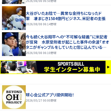
2026/08/08 06:50
野球
大谷がいたお陰で…異常な金持ちになったド
軍 凄まじき1584億円ビジネス、米記者の主張
2026/08/08 06:14
野球
今も続く大谷翔平への“不可解な疑義”に米記者
が反発 水原受刑者が起こした事件の余波「オオ
タニがギャンブルをしていたと信じ込んでいる人
が一定数いる」
2026/08/08 06:10
野球
球心会公式アプリ提供開始！
2026/05/27 00:00
野球