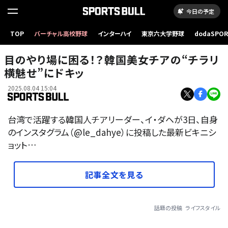
今日の予定
TOP
バーチャル高校野球
インターハイ
東京六大学野球
dodaSPO
（新しいタブ
目のやり場に困る！？韓国美女チアの“チラリ
横魅せ”にドキッ
2025.08.04 15:04
台湾で活躍する韓国人チアリーダー、イ・ダヘが3日、自身
のインスタグラム（@le_dahye）に投稿した最新ビキニシ
ョット…
記事全文を見る
話題の投稿
ライフスタイル