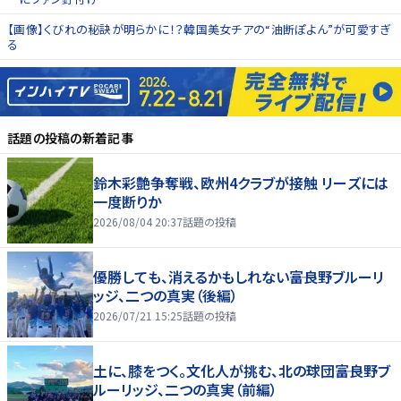
【画像】くびれの秘訣が明らかに！？韓国美女チアの“油断ぽよん”が可愛すぎ
る
話題の投稿
の新着記事
鈴木彩艶争奪戦、欧州4クラブが接触 リーズには
一度断りか
2026/08/04 20:37
話題の投稿
優勝しても、消えるかもしれない――富良野ブルーリ
ッジ、二つの真実（後編）
2026/07/21 15:25
話題の投稿
土に、膝をつく。文化人が挑む、北の球団――富良野ブ
ルーリッジ、二つの真実（前編）