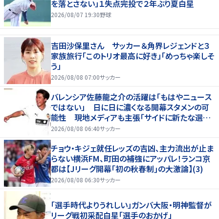
を落とさない」１失点完投で２年ぶり夏白星
2026/08/07 19:30
野球
吉田沙保里さん サッカー＆角界レジェンドと３
家族旅行「このトリオ最高に好き」「めっちゃ楽しそ
う」
2026/08/08 07:00
サッカー
バレンシア佐藤龍之介の活躍は「もはやニュース
ではない」 日に日に濃くなる開幕スタメンの可
能性 現地メディアも主張「サイドに新たな選択
肢を提供する」
2026/08/08 06:40
サッカー
チョウ・キジェ就任レッズの吉凶、主力流出が止ま
らない横浜FM、町田の補強にアッパレ！ランコ京
都は【Jリーグ開幕｢初の秋春制｣の大激論】(3)
2026/08/08 06:30
サッカー
「選手時代よりうれしい」ガンバ大阪・明神監督が
リーグ戦初采配白星「選手のおかげ」