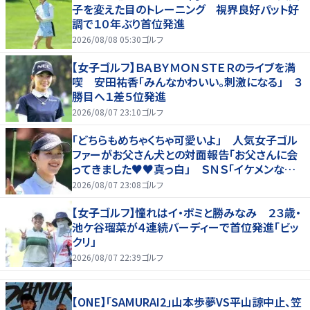
子を変えた目のトレーニング 視界良好パット好
調で１０年ぶり首位発進
2026/08/08 05:30
ゴルフ
【女子ゴルフ】ＢＡＢＹＭＯＮＳＴＥＲのライブを満
喫 安田祐香「みんなかわいい。刺激になる」 ３
勝目へ１差５位発進
2026/08/07 23:10
ゴルフ
「どちらもめちゃくちゃ可愛いよ」 人気女子ゴル
ファーがお父さん犬との対面報告「お父さんに会
ってきました♥♥真っ白」 ＳＮＳ「イケメンなお
父さん」「白戸家入りするんですか？」
2026/08/07 23:08
ゴルフ
【女子ゴルフ】憧れはイ・ボミと勝みなみ ２３歳・
池ケ谷瑠菜が４連続バーディーで首位発進「ビッ
クリ」
2026/08/07 22:39
ゴルフ
【ONE】「SAMURAI2」山本歩夢VS平山諒中止、笠