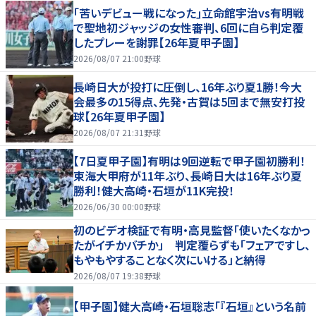
｢苦いデビュー戦になった｣立命館宇治vs有明戦
で聖地初ジャッジの女性審判、6回に自ら判定覆
したプレーを謝罪【26年夏甲子園】
2026/08/07 21:00
野球
長崎日大が投打に圧倒し、16年ぶり夏1勝！今大
会最多の15得点、先発・古賀は5回まで無安打投
球【26年夏甲子園】
2026/08/07 21:31
野球
【7日夏甲子園】有明は9回逆転で甲子園初勝利！
東海大甲府が11年ぶり、長崎日大は16年ぶり夏
勝利！健大高崎・石垣が11K完投！
2026/06/30 00:00
野球
初のビデオ検証で有明・高見監督「使いたくなかっ
たがイチかバチか」 判定覆らずも「フェアですし、
もやもやすることなく次にいける」と納得
2026/08/07 19:38
野球
【甲子園】健大高崎・石垣聡志「『石垣』という名前