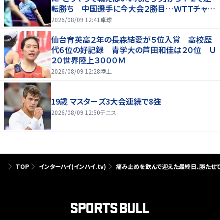
転勝ち 中国選手に今大会２勝目…ＷＴＴチャン
ピオンズ横浜
2026/08/09 12:41
卓球
仙台育英高２年の長森結愛が５位入賞 高校歴
代６位の好記録 青学大の芦田和佳は２０位 Ｕ
２０世界陸上３０００Ｍ
2026/08/09 12:28
陸上
19歳 マスターズ3大会連続で8強
2026/08/09 12:50
テニス
TOP
インターハイ(インハイ.tv)
痛み止めを飲んで迎えた最終日、勝たせ