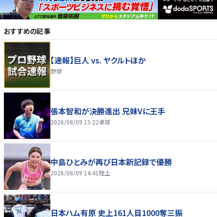
おすすめの記事
【速報】巨人 vs. ヤクルトほか
野球
張本智和が決勝進出 兄妹Vに王手
2026/08/09 15:22
卓球
中島ひとみが再び日本新記録で優勝
2026/08/09 14:41
陸上
日本ハム有原 史上161人目1000奪三振