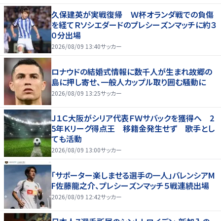
久保建英が実戦復帰 Ｗ杯オランダ戦での負傷
を経てＲソシエダードのプレシーズンマッチに約３
０分出場
2026/08/09 13:40
サッカー
ロナウドの結婚式情報に数千人が生まれ故郷の
島に押し寄せ、一般人カップル取り囲む騒動に
2026/08/09 13:25
サッカー
Ｊ１Ｃ大阪がシリア代表ＦＷサバックを獲得へ 2
5年Ｋリーグ得点王 移籍金発生せず 歌手とし
ても活動
2026/08/09 13:00
サッカー
「サポーター楽しませる選手の一人」バレンシアM
F佐藤龍之介、プレシーズンマッチ５戦連続出場
2026/08/09 12:42
サッカー