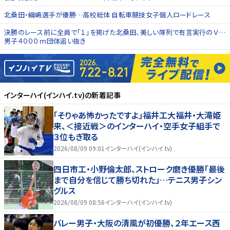
北桑田・綱嶋選手が優勝…高校総体 自転車競技女子個人ロードレース
決勝のレース前に全員で「１」を掲げた北桑田、美しい隊列で有言実行のＶ…
男子４０００ｍ団体追い抜き
インターハイ(インハイ.tv)
の新着記事
「そりゃあ怖かったですよ」福井工大福井・大滝姫
来、＜接近戦＞のインターハイ・空手女子組手で
３位もぎ取る
2026/08/09 09:01
インターハイ(インハイ.tv)
四日市工・小野倫太郎、ストローク磨き優勝「最後
まで自分を信じて勝ち切れた」…テニス男子シン
グルス
2026/08/09 08:56
インターハイ(インハイ.tv)
バレー男子・大阪の清風が初優勝、２年エース西