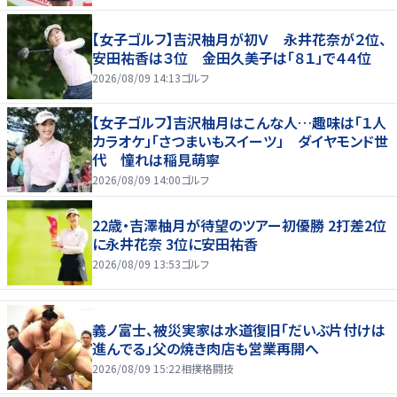
【女子ゴルフ】吉沢柚月が初Ｖ 永井花奈が２位、
安田祐香は３位 金田久美子は「８１」で４４位
2026/08/09 14:13
ゴルフ
【女子ゴルフ】吉沢柚月はこんな人…趣味は「１人
カラオケ」「さつまいもスイーツ」 ダイヤモンド世
代 憧れは稲見萌寧
2026/08/09 14:00
ゴルフ
22歳・吉澤柚月が待望のツアー初優勝 2打差2位
に永井花奈 3位に安田祐香
2026/08/09 13:53
ゴルフ
義ノ富士、被災実家は水道復旧「だいぶ片付けは
進んでる」父の焼き肉店も営業再開へ
2026/08/09 15:22
相撲格闘技