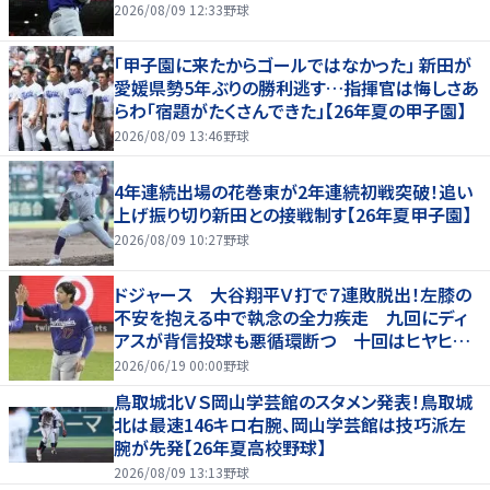
2026/08/09 12:33
野球
「甲子園に来たからゴールではなかった」 新田が
愛媛県勢5年ぶりの勝利逃す…指揮官は悔しさあ
らわ「宿題がたくさんできた」【26年夏の甲子園】
2026/08/09 13:46
野球
4年連続出場の花巻東が2年連続初戦突破！追い
上げ振り切り新田との接戦制す【26年夏甲子園】
2026/08/09 10:27
野球
ドジャース 大谷翔平Ｖ打で７連敗脱出！左膝の
不安を抱える中で執念の全力疾走 九回にディ
アスが背信投球も悪循環断つ 十回はヒヤヒヤ
もリード守る
2026/06/19 00:00
野球
鳥取城北ＶＳ岡山学芸館のスタメン発表！鳥取城
北は最速146キロ右腕、岡山学芸館は技巧派左
腕が先発【26年夏高校野球】
2026/08/09 13:13
野球