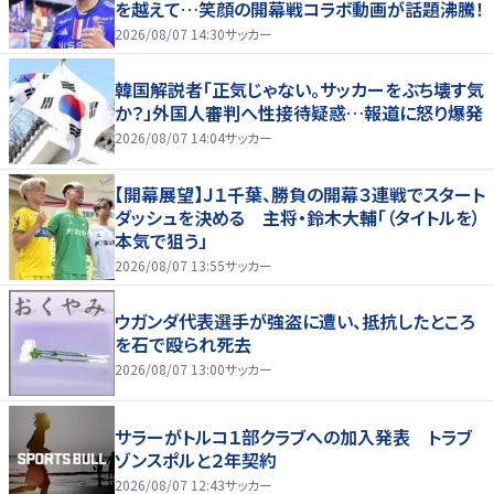
を越えて…笑顔の開幕戦コラボ動画が話題沸騰！
2026/08/07 14:30
サッカー
韓国解説者「正気じゃない。サッカーをぶち壊す気
か？」外国人審判へ性接待疑惑…報道に怒り爆発
2026/08/07 14:04
サッカー
【開幕展望】Ｊ１千葉、勝負の開幕３連戦でスタート
ダッシュを決める 主将・鈴木大輔「（タイトルを）
本気で狙う」
2026/08/07 13:55
サッカー
ウガンダ代表選手が強盗に遭い、抵抗したところ
を石で殴られ死去
2026/08/07 13:00
サッカー
サラーがトルコ１部クラブへの加入発表 トラブ
ゾンスポルと２年契約
2026/08/07 12:43
サッカー