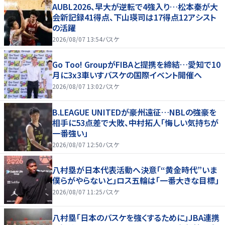
AUBL2026、早大が逆転で4強入り…松本秦が大
会新記録41得点、下山瑛司は17得点12アシスト
の活躍
2026/08/07 13:54
バスケ
Go Too! GroupがFIBAと提携を締結…愛知で10
月に3x3車いすバスケの国際イベント開催へ
2026/08/07 13:02
バスケ
B.LEAGUE UNITEDが豪州遠征…NBLの強豪を
相手に53点差で大敗、中村拓人「悔しい気持ちが
一番強い」
2026/08/07 12:50
バスケ
八村塁が日本代表活動へ決意「“黄金時代”いま
僕らがやらないと」ロス五輪は「一番大きな目標」
2026/08/07 11:25
バスケ
八村塁「日本のバスケを強くするために」JBA連携