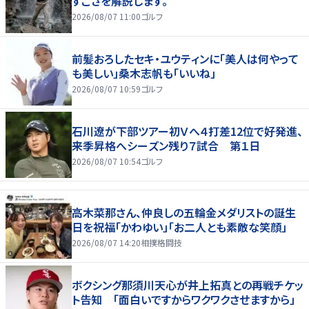
すごさを解説します。
2026/08/07 11:00
ゴルフ
前髪おろしたセキ・ユウティンに「美人は何やって
も美しい」桑木志帆も「いいね」
2026/08/07 10:59
ゴルフ
石川遼が下部ツアー初Ｖへ４打差12位で好発進、
来季昇格へシーズン残り７試合 第１日
2026/08/07 10:54
ゴルフ
高木菜那さん、仲良しの五輪金メダリストの誕生
日を祝福「かわゆい」「お二人とも素敵な笑顔」
2026/08/07 14:20
相撲格闘技
ボクシング那須川天心が井上拓真との再戦チケッ
ト告知 「面白いですからワクワクさせますから」