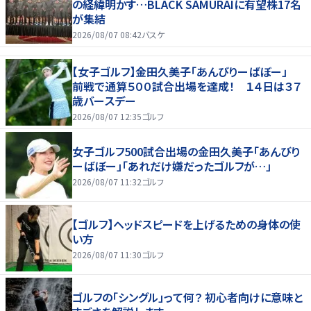
の経緯明かす…BLACK SAMURAIに有望株17名
が集結
2026/08/07 08:42
バスケ
【女子ゴルフ】金田久美子「あんびりーばぼー」
前戦で通算５００試合出場を達成！ １４日は３７
歳バースデー
2026/08/07 12:35
ゴルフ
女子ゴルフ500試合出場の金田久美子「あんびり
ーばぼー」「あれだけ嫌だったゴルフが…」
2026/08/07 11:32
ゴルフ
【ゴルフ】ヘッドスピードを上げるための身体の使
い方
2026/08/07 11:30
ゴルフ
ゴルフの「シングル」って何？ 初心者向けに意味と