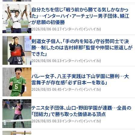
自分たちを信じ「戦う前から勝てる気しかなかっ
た」…インターハイ・アーチェリー男子団体、鯖江
が悲願の初優勝
2026/08/06 06:17
インターハイ(インハイ.tv)
剣道女子個人、「手の内を知る」守谷勢同士で決
勝…制したのは吉村絆那「監督や仲間に恩返しが
できた」
2026/08/06 06:13
インターハイ(インハイ.tv)
バレー女子、八王子実践は下山学園に勝利…大
雲舞子が存在感「必ず日本一を取る」
2026/08/05 06:45
インターハイ(インハイ.tv)
テニス女子団体、山口・野田学園が連覇…全員の
「団結力」で勝ち取った価値ある頂点
2026/08/05 06:33
インターハイ(インハイ.tv)