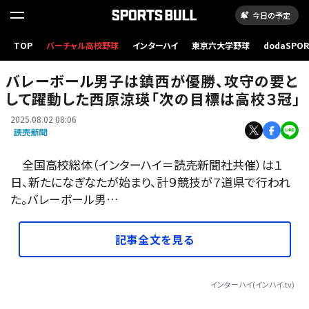
今日の予定
TOP
バーチャル高校野球
インターハイ
東京六大学野球
dodaSPO
全力プレーを見せる鎮西の西原選手
（新しいタブ
バレーボール男子は鎮西が優勝、攻守の要と
して躍動した西原涼瑛「次の目標は高校３冠」
2025.08.02 08:06
全国高校総体（インターハイ＝読売新聞社共催）は１
日、新たになぎなたが始まり、計９競技が７道県で行われ
た。バレーボール男…
記事全文を見る
インターハイ(インハイ.tv)