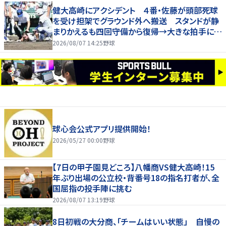
健大高崎にアクシデント ４番・佐藤が頭部死球
を受け担架でグラウンド外へ搬送 スタンドが静
まりかえるも四回守備から復帰→大きな拍手に包
まれる
2026/08/07 14:25
野球
球心会公式アプリ提供開始！
2026/05/27 00:00
野球
【7日の甲子園見どころ】八幡商VS健大高崎！15
年ぶり出場の公立校・背番号18の指名打者が、全
国屈指の投手陣に挑む
2026/08/07 13:19
野球
8日初戦の大分商、「チームはいい状態」 自慢の