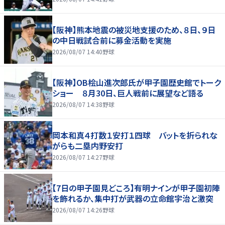
【阪神】熊本地震の被災地支援のため、８日、９日
の中日戦試合前に募金活動を実施
2026/08/07 14:40
野球
【阪神】OB桧山進次郎氏が甲子園歴史館でトーク
ショー ８月30日、巨人戦前に展望など語る
2026/08/07 14:38
野球
岡本和真４打数１安打１四球 バットを折られな
がらも二塁内野安打
2026/08/07 14:27
野球
【7日の甲子園見どころ】有明ナインが甲子園初陣
を飾れるか、集中打が武器の立命館宇治と激突
2026/08/07 14:26
野球