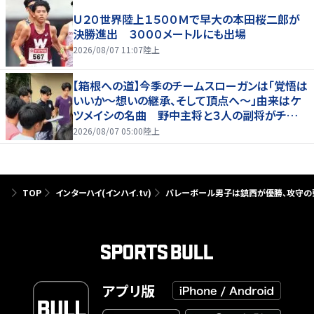
Ｕ２０世界陸上１５００Ｍで早大の本田桜二郎が
決勝進出 ３０００メートルにも出場
2026/08/07 11:07
陸上
【箱根への道】今季のチームスローガンは「覚悟は
いいか～想いの継承、そして頂点へ～」由来はケ
ツメイシの名曲 野中主将と３人の副将がチーム
を引っ張る…夏合宿特集第１弾、国学院大
2026/08/07 05:00
陸上
TOP
インターハイ(インハイ.tv)
バレーボール男子は鎮西が優勝、攻守の
アプリ版