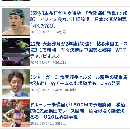
【競泳】本多灯が人身事故 「危険運転致傷」で起
訴 アジア大会など出場辞退 日本水連が謝罪
「深くお詫び」
2026/08/07 11:34
水泳
22歳・大藤沙月が2年連続8強！ 粘る米国エース
に3−1で勝利 準々決勝は中国勢と激突…WTT
チャンピオンズ
2026/08/07 12:56
卓球
【シャーガーＣ】武豊騎手とルメール騎手の騎乗馬
が決定！ 各チームの出場騎手も ＪＲＡ発表
2026/08/07 12:48
その他競技
ドルーリー朱瑛里が１５００Ｍで予選突破 積極
的に先頭集団でレース展開 危なげなく突破決
める…Ｕ２０世界選手権
2026/08/07 11:38
陸上