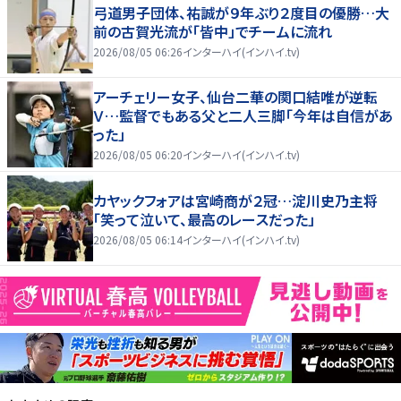
弓道男子団体、祐誠が９年ぶり２度目の優勝…大
前の古賀光流が「皆中」でチームに流れ
2026/08/05 06:26
インターハイ(インハイ.tv)
アーチェリー女子、仙台二華の関口結唯が逆転
Ｖ…監督でもある父と二人三脚「今年は自信があ
った」
2026/08/05 06:20
インターハイ(インハイ.tv)
カヤックフォアは宮崎商が２冠…淀川史乃主将
「笑って泣いて、最高のレースだった」
2026/08/05 06:14
インターハイ(インハイ.tv)