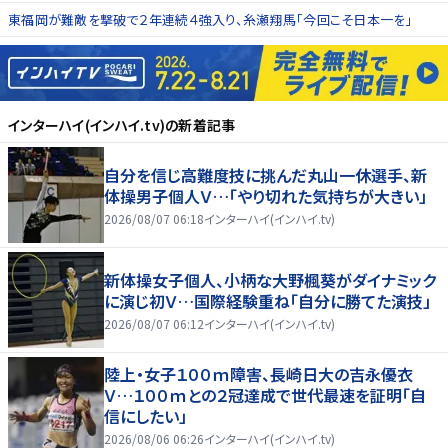
東福岡が難敵を撃破で２年連続４強入り、糸瀬翔馬「今回こそ日本一を」
インターハイ(インハイ.tv)
の新着記事
自分を信じ高難度技に挑んだ丸山一休選手、新
体操男子個人Ｖ…「やり切れた気持ちが大きい」
2026/08/07 06:18
インターハイ(インハイ.tv)
新体操女子個人、小柄な大野楓葵がダイナミック
に演じ初Ｖ…国際経験重ね「自分に勝てた演技」
2026/08/07 06:12
インターハイ(インハイ.tv)
陸上・女子１００ｍ障害、長崎日大の吉永優衣
Ｖ…１００ｍとの２冠達成で世代最速を証明「自
信にしたい」
2026/08/06 06:26
インターハイ(インハイ.tv)