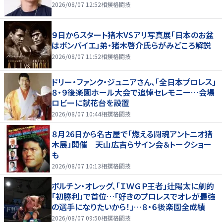
2026/08/07 12:52
相撲格闘技
９日からスタート猪木VSアリ写真展「日本のお盆
はボンバイエ」弟・猪木啓介氏らがみどころ解説
2026/08/07 11:52
相撲格闘技
ドリー・ファンク・ジュニアさん、「全日本プロレス」
８・９後楽園ホール大会で追悼セレモニー…会場
ロビーに献花台を設置
2026/08/07 10:44
相撲格闘技
８月26日から名古屋で「燃える闘魂アントニオ猪
木展」開催 天山広吉らサイン会＆トークショー
も
2026/08/07 10:13
相撲格闘技
ボルチン・オレッグ、「ＩＷＧＰ王者」辻陽太に劇的
「初勝利」で首位…「好きのプロレスでオレが最強
の選手になりたいから！」…８・６後楽園全成績
2026/08/07 09:50
相撲格闘技