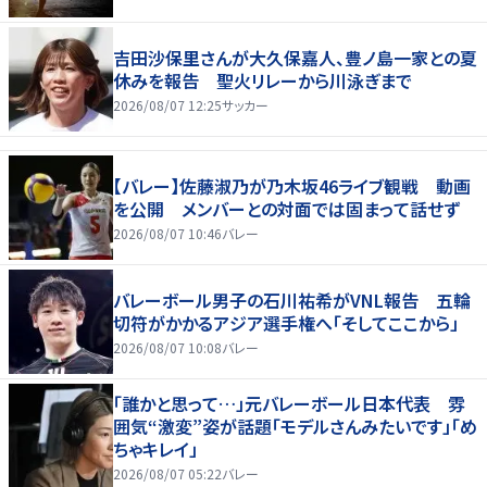
吉田沙保里さんが大久保嘉人、豊ノ島一家との夏
休みを報告 聖火リレーから川泳ぎまで
2026/08/07 12:25
サッカー
【バレー】佐藤淑乃が乃木坂46ライブ観戦 動画
を公開 メンバーとの対面では固まって話せず
2026/08/07 10:46
バレー
バレーボール男子の石川祐希がVNL報告 五輪
切符がかかるアジア選手権へ「そしてここから」
2026/08/07 10:08
バレー
「誰かと思って…」元バレーボール日本代表 雰
囲気“激変”姿が話題「モデルさんみたいです」「め
ちゃキレイ」
2026/08/07 05:22
バレー