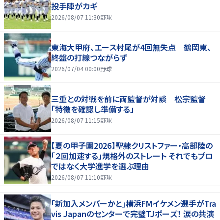
投手陣がカギ
2026/08/07 11:30
野球
東海大甲府、エース村尾が4回無失点 鶴岡東、
終盤の打線つながらず
2026/07/04 00:00
野球
三重との対戦を前に両監督が対談 松宗監督
「特徴を確認し準備する」
2026/08/07 11:15
野球
【夏の甲子園2026】聖隷クリストファー・高部陸の
「２回加速する」規格外のストレート それでもプロ
ではなく大学進学を選ぶ理由
2026/08/07 11:10
野球
｢新加入メンバーかと｣横浜FMイケメン選手がTra
vis Japanのセンターで完璧TJポーズ！ 涙の共演