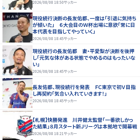
2026/08/08 18:50
サッカー
現役続行決断の長友佑都、一度は「引退に気持ち
が傾いた」 ６大会目のＷ杯出場に意欲「常に日
本代表を目指してやっていく」
2026/08/08 18:45
サッカー
現役続行の長友佑都 妻・平愛梨が決断を後押
し「元気な体がある状態でやめるのはもったいな
い」
2026/08/08 18:45
サッカー
長友佑都、現役続行を発表 ＦＣ東京で初Ｖ目指
し再契約「気合い入れていきます！」
2026/08/08 18:45
サッカー
【札幌】快勝発進 川井健太監督「一番欲しかっ
た結果」８月スタート新Ｊリーグは本拠地で開幕戦
2026/08/08 18:21
サッカー