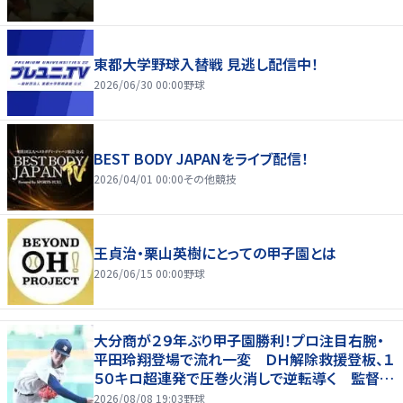
東都大学野球入替戦 見逃し配信中！
2026/06/30 00:00
野球
BEST BODY JAPANをライブ配信！
2026/04/01 00:00
その他競技
王貞治・栗山英樹にとっての甲子園とは
2026/06/15 00:00
野球
大分商が２９年ぶり甲子園勝利！プロ注目右腕・
平田玲翔登場で流れ一変 ＤＨ解除救援登板、１
５０キロ超連発で圧巻火消しで逆転導く 監督も
感嘆「１球で流れを。凄い選手だなと」
2026/08/08 19:03
野球