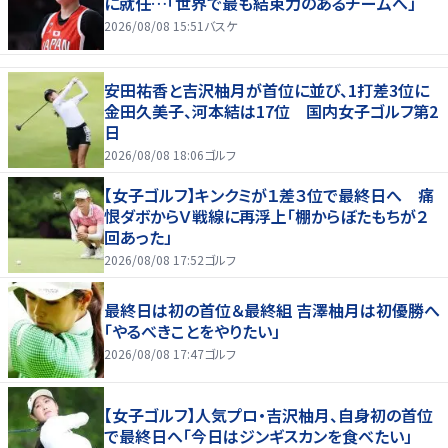
に就任…「世界で最も結束力のあるチームへ」
2026/08/08 15:51
バスケ
安田祐香と吉沢柚月が首位に並び、1打差3位に
金田久美子、河本結は17位 国内女子ゴルフ第2
日
2026/08/08 18:06
ゴルフ
【女子ゴルフ】キンクミが１差３位で最終日へ 痛
恨ダボからＶ戦線に再浮上「棚からぼたもちが２
回あった」
2026/08/08 17:52
ゴルフ
最終日は初の首位＆最終組 吉澤柚月は初優勝へ
「やるべきことをやりたい」
2026/08/08 17:47
ゴルフ
【女子ゴルフ】人気プロ・吉沢柚月、自身初の首位
で最終日へ「今日はジンギスカンを食べたい」