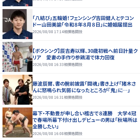
「八結び」五輪婚！フェンシング吉田健人とテコン
ドー山田美諭「令和８年８月８日」に婚姻届提出
2026/08/08 17:14
相撲格闘技
【ボクシング】辰吉寿以輝、30歳初戦へ前日計量ク
リア 愛妻の手作り参鶏湯で体力回復
2026/08/08 16:33
相撲格闘技
藤波辰爾、書の腕前披露「闘魂」書き上げ「猪木さ
んに怒鳴られ気弱になったところが『鬼』に…」
2026/08/08 16:31
相撲格闘技
幕下・不動豊が申し合い稽古で８連勝 大学４冠
で春場所幕下付け出しデビューの男は「秋場所は
全勝したい」
2026/08/08 16:08
相撲格闘技