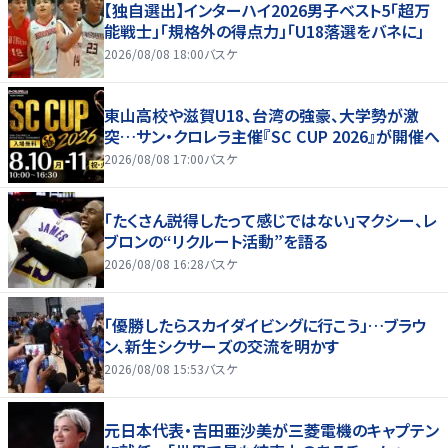
【独自選出】インターハイ2026男子ベスト5「超万
能戦士」「規格外の得点力」「U18落選をバネに」
2026/08/08 18:00
バスケ
東山高校や滋賀U18、台湾の強豪、大学勢が激
突…サン・クロレラ主催『SC CUP 2026』が開催へ
2026/08/08 17:00
バスケ
「たくさん説得したって感じではない」マクシー、レ
ブロンの“リクルート活動”を語る
2026/08/08 16:28
バスケ
「優勝したらスカイダイビングに行こう」…ブラウ
ン、新生シクサーズの交流を明かす
2026/08/08 15:53
バスケ
元日本代表・吉田亜沙美が三菱電機のキャプテン