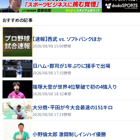
おすすめの記事
【速報】西武 vs. ソフトバンクほか
2026/08/08 15:00
野球
日ハム・郡司が1年ぶりに捕手で出場
2026/08/08 17:33
野球
篠塚大登が世界4位撃破で初の4強入り
2026/08/08 18:32
卓球
大分商・平田が今大会最速の151キロ
2026/08/08 17:19
野球
小野倫太郎 激闘制しインハイ優勝