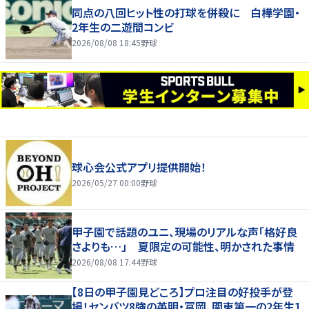
同点の八回ヒット性の打球を併殺に 白樺学園・
2年生の二遊間コンビ
2026/08/08 18:45
野球
球心会公式アプリ提供開始！
2026/05/27 00:00
野球
甲子園で話題のユニ、現場のリアルな声「格好良
さよりも…」 夏限定の可能性、明かされた事情
2026/08/08 17:44
野球
【8日の甲子園見どころ】プロ注目の好投手が登
場！センバツ8強の英明・冨岡、関東第一の2年生1