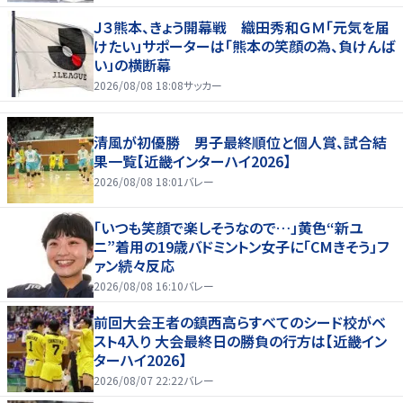
Ｊ３熊本、きょう開幕戦 織田秀和ＧＭ「元気を届
けたい」サポーターは「熊本の笑顔の為、負けんば
い」の横断幕
2026/08/08 18:08
サッカー
清風が初優勝 男子最終順位と個人賞、試合結
果一覧【近畿インターハイ2026】
2026/08/08 18:01
バレー
「いつも笑顔で楽しそうなので…」黄色“新ユ
ニ”着用の19歳バドミントン女子に「CMきそう」フ
ァン続々反応
2026/08/08 16:10
バレー
前回大会王者の鎮西高らすべてのシード校がベ
スト4入り 大会最終日の勝負の行方は【近畿イン
ターハイ2026】
2026/08/07 22:22
バレー