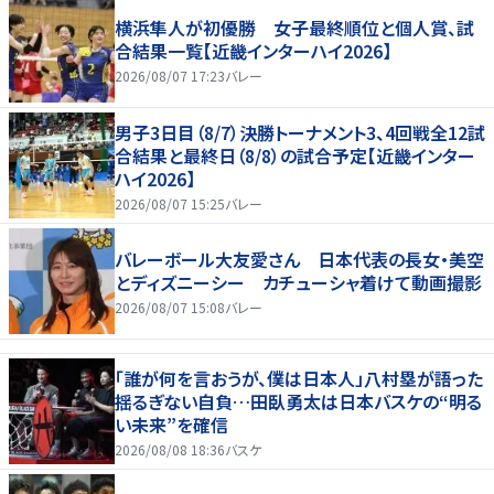
横浜隼人が初優勝 女子最終順位と個人賞、試
合結果一覧【近畿インターハイ2026】
2026/08/07 17:23
バレー
男子3日目（8/7）決勝トーナメント3、4回戦全12試
合結果と最終日（8/8）の試合予定【近畿インター
ハイ2026】
2026/08/07 15:25
バレー
バレーボール大友愛さん 日本代表の長女・美空
とディズニーシー カチューシャ着けて動画撮影
2026/08/07 15:08
バレー
「誰が何を言おうが、僕は日本人」八村塁が語った
揺るぎない自負…田臥勇太は日本バスケの“明る
い未来”を確信
2026/08/08 18:36
バスケ