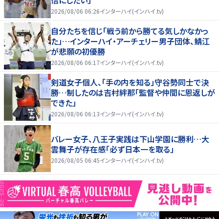
信にしたい」
2026/08/06 06:26
インターハイ(インハイ.tv)
自分たちを信じ「戦う前から勝てる気しかなかっ
た」…インターハイ・アーチェリー男子団体、鯖江
が悲願の初優勝
2026/08/06 06:17
インターハイ(インハイ.tv)
剣道女子個人、「手の内を知る」守谷勢同士で決
勝…制したのは吉村絆那「監督や仲間に恩返しが
できた」
2026/08/06 06:13
インターハイ(インハイ.tv)
バレー女子、八王子実践は下山学園に勝利…大
雲舞子が存在感「必ず日本一を取る」
2026/08/05 06:45
インターハイ(インハイ.tv)