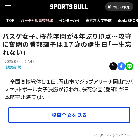
今日の予定
TOP
バーチャル高校野球
インターハイ
東京六大学野球
dodaSPO
ドリブルで攻め上がる桜花学園の勝部璃子
（新しいタブ
バスケ女子、桜花学園が４年ぶり頂点…攻守
に奮闘の勝部璃子は１７歳の誕生日「一生忘
れない」
2025.08.02 07:47
全国高校総体は１日、岡山市のジップアリーナ岡山でバ
スケットボール女子決勝が行われ、桜花学園（愛知）が日
本航空北海道（北…
記事全文を見る
インターハイ(インハイ.tv)