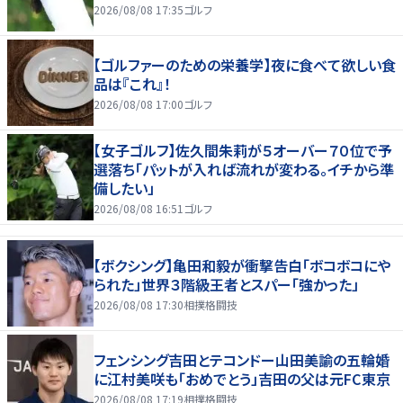
2026/08/08 17:35
ゴルフ
【ゴルファーのための栄養学】夜に食べて欲しい食
品は『これ』！
2026/08/08 17:00
ゴルフ
【女子ゴルフ】佐久間朱莉が５オーバー７０位で予
選落ち「パットが入れば流れが変わる。イチから準
備したい」
2026/08/08 16:51
ゴルフ
【ボクシング】亀田和毅が衝撃告白「ボコボコにや
られた」世界３階級王者とスパー「強かった」
2026/08/08 17:30
相撲格闘技
フェンシング吉田とテコンドー山田美諭の五輪婚
に江村美咲も「おめでとう」吉田の父は元FC東京
2026/08/08 17:19
相撲格闘技