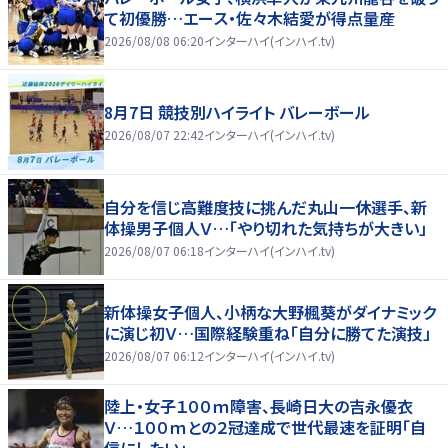
て初優勝…エース・佐々木結愛が得点量産
2026/08/08 06:20
インターハイ(インハイ.tv)
8月7日 競技別ハイライト バレーボール
2026/08/07 22:42
インターハイ(インハイ.tv)
自分を信じ高難度技に挑んだ丸山一休選手、新
体操男子個人Ｖ…「やり切れた気持ちが大きい」
2026/08/07 06:18
インターハイ(インハイ.tv)
新体操女子個人、小柄な大野楓葵がダイナミック
に演じ初Ｖ…国際経験重ね「自分に勝てた演技」
2026/08/07 06:12
インターハイ(インハイ.tv)
陸上・女子１００ｍ障害、長崎日大の吉永優衣
Ｖ…１００ｍとの２冠達成で世代最速を証明「自