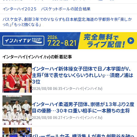
インターハイ２０２５ バスケットボールの試合結果
バスケ女子、創部３年でのＶならずも日本航空北海道の宇都鈴々奈「楽しか
った」「もっと強くなる」
インターハイ(インハイ.tv)
の新着記事
インターハイ新体操女子団体で日ノ本学園がV、
主将「体で表せないくらいうれしい」…須磨ノ浦は
３位
2026/08/08 06:35
インターハイ(インハイ.tv)
インターハイ柔道男子団体、崇徳が１３年ぶり２度
目の優勝…３０キロ重い相手に一本勝ちの主将
2026/08/08 06:27
インターハイ(インハイ.tv)
バレーボール女子、横浜隼人が東九州龍谷を破っ