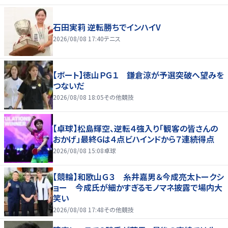
石田実莉 逆転勝ちでインハイV
2026/08/08 17:40
テニス
【ボート】徳山ＰＧ１ 鎌倉涼が予選突破へ望みを
つないだ
2026/08/08 18:05
その他競技
【卓球】松島輝空、逆転４強入り「観客の皆さんの
おかげ」最終Gは４点ビハインドから７連続得点
2026/08/08 15:08
卓球
【競輪】和歌山Ｇ３ 糸井嘉男＆今成亮太トークシ
ョー 今成氏が細かすぎるモノマネ披露で場内大
笑い
2026/08/08 17:48
その他競技