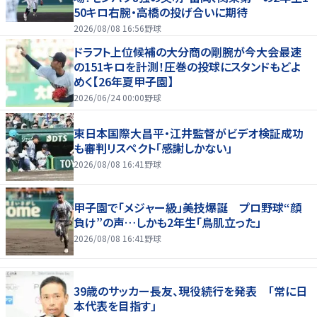
50キロ右腕・高橋の投げ合いに期待
2026/08/08 16:56
野球
ドラフト上位候補の大分商の剛腕が今大会最速
の151キロを計測！圧巻の投球にスタンドもどよ
めく【26年夏甲子園】
2026/06/24 00:00
野球
東日本国際大昌平・江井監督がビデオ検証成功
も審判リスペクト「感謝しかない」
2026/08/08 16:41
野球
甲子園で「メジャー級」美技爆誕 プロ野球“顔
負け”の声…しかも2年生「鳥肌立った」
2026/08/08 16:41
野球
39歳のサッカー長友、現役続行を発表 「常に日
本代表を目指す」