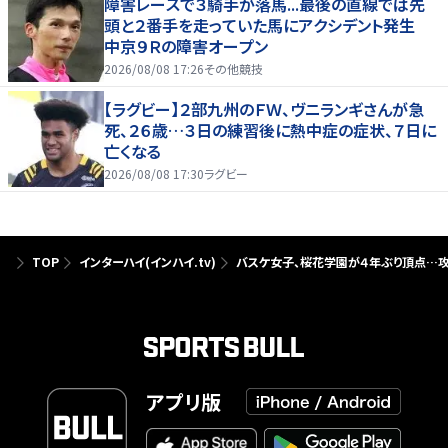
障害レースで３騎手が落馬...最後の直線では先
頭と２番手を走っていた馬にアクシデント発生
中京９Ｒの障害オープン
2026/08/08 17:26
その他競技
【ラグビー】２部九州のＦＷ、ヴニランギさんが急
死、２６歳…３日の練習後に熱中症の症状、７日に
亡くなる
2026/08/08 17:30
ラグビー
TOP
インターハイ(インハイ.tv)
バスケ女子、桜花学園が４年ぶり頂点…
アプリ版