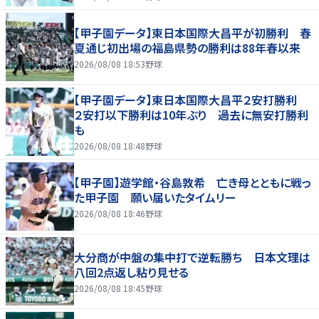
【甲子園データ】東日本国際大昌平が初勝利 春
夏通じ初出場の福島県勢の勝利は88年春以来
2026/08/08 18:53
野球
【甲子園データ】東日本国際大昌平２安打勝利
２安打以下勝利は10年ぶり 過去に無安打勝利
も
2026/08/08 18:48
野球
【甲子園】遊学館・谷島敦希 亡き母とともに戦っ
た甲子園 願い届いたタイムリー
2026/08/08 18:46
野球
大分商が中盤の集中打で逆転勝ち 日本文理は
八回2点返し粘り見せる
2026/08/08 18:45
野球