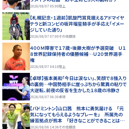
を引っ張る…夏合宿特集第１弾、国学院大
2026/08/07 05:00
陸上
【札幌記念・１週前】凱旋門賞見据えるアドマイヤ
テラと新コンビの坂井瑠星騎手が手応え「イメー
ジしていた通り」
2026/08/07 07:00
その他競技
４００Ｍ障害で１７歳・後藤大樹が予選突破 Ｕ１
８世界記録保持者の優勝候補…Ｕ２０世界選手
権
2026/08/07 04:10
陸上
【卓球】張本美和「今日は涙ない」、笑顔で８強入り
の裏側…中国勢相手に崖っぷちから驚異の粘りで
大逆転、前夜の反省を生かした１８歳の冷静さ
2026/08/07 06:30
卓球
【バドミントン】山口茜 熊本に勇気届ける 「元
気になってもらえるようなプレーを」 所属先の
練習拠点が熊本 「好きなことができることは当
たり前じゃない」
2026/08/06 14:36
その他競技