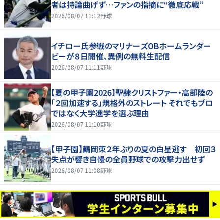
者は持論曲げず…ファンの指摘に“徹底応戦”
2026/08/07 11:12
野球
イチロー氏参戦のマリナーズOBホームランダー
ビーが８日開催、異例の無料生配信
2026/08/07 11:11
野球
【夏の甲子園2026】聖隷クリストファー・高部陸の
「２回加速する」規格外のストレート それでもプロ
ではなく大学進学を選ぶ理由
2026/08/07 11:10
野球
【甲子園】鶴岡東２年ぶりの夏の白星逃す 初回３
失点が響き自慢の全員野球での攻撃力出せず
2026/08/07 11:08
野球