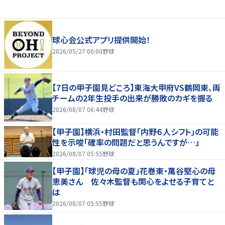
球心会公式アプリ提供開始！
2026/05/27 00:00
野球
【7日の甲子園見どころ】東海大甲府VS鶴岡東、両
チームの2年生投手の出来が勝敗のカギを握る
2026/08/07 06:44
野球
【甲子園】横浜・村田監督「内野６人シフト」の可能
性を示唆「確率の問題だと思うんですが…」
2026/08/07 05:55
野球
【甲子園】「球児の母の夏」花巻東・萬谷堅心の母
恵美さん 佐々木監督も関心をよせる子育てと
は
2026/08/07 05:55
野球