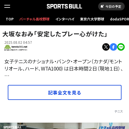
今日の予定
TOP
バーチャル高校野球
インターハイ
東京六大学野球
dodaSPO
（新しいタブ
大坂なおみ「安定したプレー心がけた」
2025.08.02 04:57
女子テニスのナショナル・バンク・オープン（カナダ/モント
リオール、ハード、WTA1000）は日本時間２日（現地１日）、
…
記事全文を見る
テニス