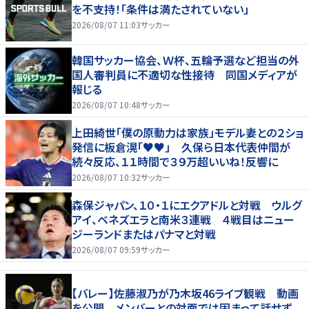
を不支持！「条件は満たされていない」
2026/08/07 11:03
サッカー
韓国サッカー協会、Ｗ杯、五輪予選など担当の外
国人審判員に不適切な性接待 同国メディアが
報じる
2026/08/07 10:48
サッカー
上田綺世「僕の原動力は家族」モデル妻との２ショ
発信に板倉滉「♥♥」 久保ら日本代表仲間が
続々反応、１１時間で３９万超いいね！反響に
2026/08/07 10:32
サッカー
森保ジャパン、１０・１にエクアドルと対戦 ウルグ
アイ、ベネズエラと南米３連戦 ４戦目はニュー
ジーランドまたはパナマと対戦
2026/08/07 09:59
サッカー
【バレー】佐藤淑乃が乃木坂46ライブ観戦 動画
を公開 メンバーとの対面では固まって話せず