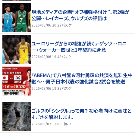
現地メディアの企画“オフ補強格付け”、第2弾が
公開…レイカーズ、ウルブズの評価は
2026/08/06 20:27
バスケ
ユーロリーグからの補強が続くナゲッツ…ロニ
ー・ウォーカー四世と1年契約に合意
2026/08/06 19:43
バスケ
『ABEMA』で八村塁＆河村勇輝の共演を無料生中
継へ…男子日本代表の強化試合2試合を放送
2026/08/06 19:37
バスケ
ゴルフの「シングル」って何？ 初心者向けに意味と
すごさを解説します。
2026/08/07 11:00
ゴルフ