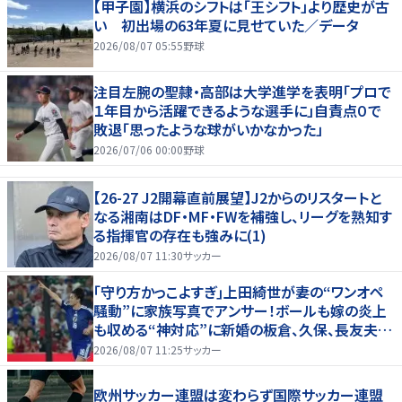
【甲子園】横浜のシフトは「王シフト」より歴史が古
い 初出場の63年夏に見せていた／データ
2026/08/07 05:55
野球
注目左腕の聖隷・高部は大学進学を表明「プロで
１年目から活躍できるような選手に」自責点０で
敗退「思ったような球がいかなかった」
2026/07/06 00:00
野球
【26-27 J2開幕直前展望】J2からのリスタートと
なる湘南はDF・MF・FWを補強し、リーグを熟知す
る指揮官の存在も強みに(1)
2026/08/07 11:30
サッカー
｢守り方かっこよすぎ｣上田綺世が妻の“ワンオペ
騒動”に家族写真でアンサー！ボールも嫁の炎上
も収める“神対応”に新婚の板倉、久保、長友夫妻
もエール！
2026/08/07 11:25
サッカー
欧州サッカー連盟は変わらず国際サッカー連盟