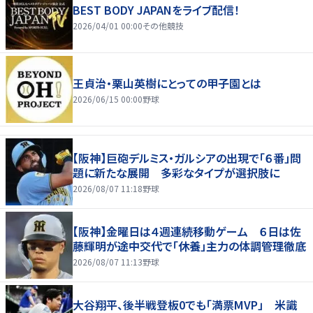
BEST BODY JAPANをライブ配信！
2026/04/01 00:00
その他競技
王貞治・栗山英樹にとっての甲子園とは
2026/06/15 00:00
野球
【阪神】巨砲デルミス・ガルシアの出現で「６番」問
題に新たな展開 多彩なタイプが選択肢に
2026/08/07 11:18
野球
【阪神】金曜日は４週連続移動ゲーム ６日は佐
藤輝明が途中交代で「休養」主力の体調管理徹底
2026/08/07 11:13
野球
大谷翔平、後半戦登板0でも「満票MVP」 米識