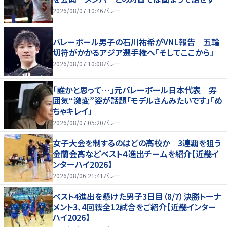
2026/08/07 10:46
バレー
バレーボール男子の石川祐希がVNL報告 五輪
切符がかかるアジア選手権へ「そしてここから」
2026/08/07 10:08
バレー
「誰かと思って…」元バレーボール日本代表 雰
囲気“激変”姿が話題「モデルさんみたいです」「め
ちゃキレイ」
2026/08/07 05:20
バレー
女子大会を制するのはどの高校か 3連覇を狙う
金蘭会高などベスト４進出チームを紹介【近畿イ
ンターハイ2026】
2026/08/06 21:41
バレー
ベスト4進出を懸けた男子3日目（8/7）決勝トーナ
メント3、4回戦全12試合をご紹介【近畿インター
ハイ2026】