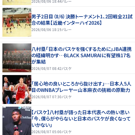
2026/08/06 18:44
バレー
男子2日目（8/6）決勝トーナメント1、2回戦全21試
合の結果【近畿インターハイ2026】
2026/08/06 18:19
バレー
八村塁「日本のバスケを強くするために」JBA連携
の経緯明かす…BLACK SAMURAIに有望株17名
が集結
2026/08/07 08:42
バスケ
「居心地の良いところから抜け出す」…日本人5人
目のWNBAプレーヤー山本麻衣の挑戦の原動力
2026/08/07 07:30
バスケ
【バスケ】八村塁が語った日本代表への熱い思い
「今、僕らがやらないと日本のバスケが良くなって
いかない」
2026/08/07 05:00
バスケ