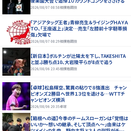
後楽園大会で追悼１０カウントゴングをささげる
2026/08/07 08:58
相撲格闘技
「アジアタッグ王者」青柳亮生＆ライジングＨＡＹＡ
ＴＯ、「王座返上」決定…亮生「左膝前十字靭帯損
傷」欠場で
2026/08/07 08:29
相撲格闘技
【新日本】ボルチンが辻陽太を下し、TAKESHITA
と並ぶ勝ち点10、大岩陵平らが8点で追う
2026/08/06 23:45
相撲格闘技
【卓球】松島輝空、驚異の粘りで８強進出 チャン
ピオンズ２勝目へ世界１３位を退ける…ＷＴＴチ
ャンピオンズ横浜
2026/08/06 20:35
卓球
【箱根への道】今季のチームスローガンは「覚悟は
いいか～想いの継承、そして頂点へ～」由来はケ
ツメイシの名曲 野中主将と３人の副将がチーム