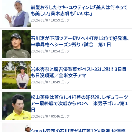
前髪おろしたセキ・ユウティンに「美人は何やって
も美しい」桑木志帆も「いいね」
2026/08/07 10:59
ゴルフ
石川遼が下部ツアー初Ｖへ４打差12位で好発進、
来季昇格へシーズン残り７試合 第１日
2026/08/07 10:54
ゴルフ
岩永杏奈と廣吉優梨菜がベスト32に進出 3日目
も日没順延／全米女子アマ
2026/08/07 10:49
ゴルフ
松山英樹は首位に４打差の好発進、レギュラーツ
アー最終戦で次戦からＰＯへ 米男子ゴルフ第１
日
2026/08/07 09:46
ゴルフ
ショット安定の石川遼が4打差12位発進 杉浦悠