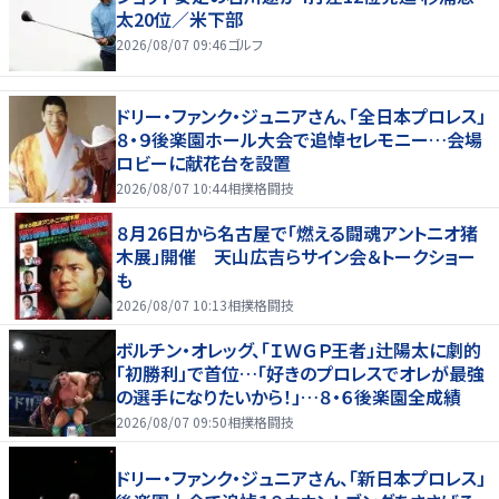
太20位／米下部
2026/08/07 09:46
ゴルフ
ドリー・ファンク・ジュニアさん、「全日本プロレス」
８・９後楽園ホール大会で追悼セレモニー…会場
ロビーに献花台を設置
2026/08/07 10:44
相撲格闘技
８月26日から名古屋で「燃える闘魂アントニオ猪
木展」開催 天山広吉らサイン会＆トークショー
も
2026/08/07 10:13
相撲格闘技
ボルチン・オレッグ、「ＩＷＧＰ王者」辻陽太に劇的
「初勝利」で首位…「好きのプロレスでオレが最強
の選手になりたいから！」…８・６後楽園全成績
2026/08/07 09:50
相撲格闘技
ドリー・ファンク・ジュニアさん、「新日本プロレス」